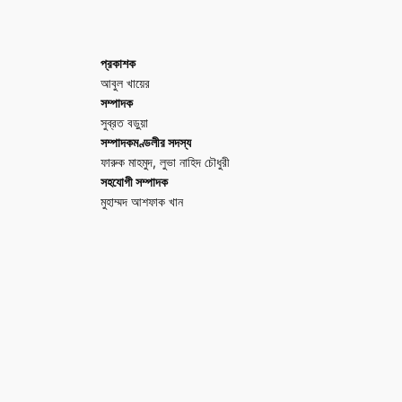
প্রকাশক
আবুল খায়ের
সম্পাদক
সুব্রত বড়ুয়া
সম্পাদকমণ্ডলীর সদস্য
ফারুক মাহমুদ, লুভা নাহিদ চৌধুরী
সহযোগী সম্পাদক
মুহাম্মদ আশফাক খান