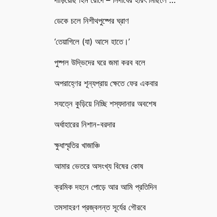
দাঁড়িয়েছি হিম রোদে – নিদাঘের হরিৎ মিছিলে …
ডেকে চলে নিশীথপুষ্পের ঘ্রাণ
‘তেয়াগিলে (যা) আসে হাতে।’
পুষ্পল উদ্ভিদের ঘরে জমা করব বলে
অপরাহ্ণের শূন্যপ্রায় ক্ষেতে ফের একবার
সযত্নে কুড়িয়ে নিচ্ছি শস্যদানার অবশেষ
অর্ধাহারের নিশান-বরদার
ক্ষুধাস্মৃতির খাজাঞ্চি
আমার ভেতরে অসংখ্য বিষের কোষ
ক্রমিক দহনে পোড়ে আর আমি প্রতিদিন
তমসাহরণ প্রজ্বলন্ত সূর্যের গৌরবে