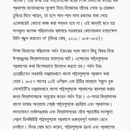
অনেক। তার উপর তাঁর সহযোগীদের মধ্যে শিক্ষা বিভাগের কর্তারা যদি
প্রকাশ্য মনোনয়নের সুযোগ নিয়ে নিজেদের তাঁবের লোক দু-চারজন
ঢুকিয়ে দিতে পারেন, তা হলে পদে-পদে নানা রকমের বাধা পেয়ে
একেবারেই কোনো কাজ করা সম্ভব হবে না। এই জন্যই মনে হয়
সংস্কৃত কলেজ পরিচালনার ব্যাপারে সরকারের কোনোরকম হস্তক্ষেপ
তিনি পছন্দ করতেন না’ (বিনয় ঘোষ, ২০১১ : ১৮৪-১৮৫)।
শিক্ষা বিভাগের পরিচালক গর্ডন ইয়ংয়ের সঙ্গে আগে কিছু বিষয় নিয়ে
ঈশ্বরচন্দ্র বিদ্যাসাগরের মতান্তর ঘটে। এক্ষেত্রে পাঠ্যপুস্তক
প্রকাশের কথা বিশেষভাবে উল্লেখ করতে হয়। গর্ডন ইয়ং
চেয়েছিলেন সরকারি তত্ত্বাবধানে বাংলা পাঠ্যপুস্তক প্রকাশ করা
হোক। ১৮৫৭ সালের ১৩ই এপ্রিল এক চিঠির মাধ্যমে ‘স্কুল বুক
সোসাইটি’র তত্ত্বাবধানে বাংলা পাঠ্যপুস্তক প্রকাশের ব্যবস্থা করার
জন্য বিদ্যাসাগরকে অনুরোধ করেন গর্ডন ইয়ং। এ-সময় বিদ্যাসাগর
বাংলা ভাষার অন্যতম শ্রেষ্ঠ পাঠ্যপুস্তক রচয়িতা এবং প্রকাশক।
মদনমোহন তর্কালঙ্কার এবং বিদ্যাসাগরের যৌথ প্রচেষ্টায় সংস্কৃত
প্রেস ডিপজিটরি পাঠ্যপুস্তক প্রকাশে গুরুত্বপূর্ণ অবদান রেখে
চলছিল। বিনয় ঘোষ মনে করেন, পাঠ্যপুস্তক রচনা এবং প্রকাশের