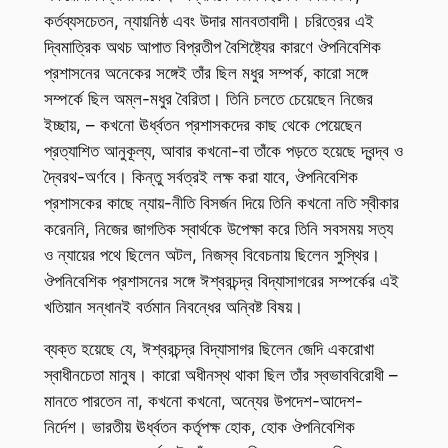
কর্তব্যসচেতন, ন্যায়নিষ্ঠ এবং উদার মানবতাবাদী। চরিত্রের এই
দ্বিমাত্রিক অথচ আপাত বিপ্রতীপ বৈশিষ্ট্যের কারণে ঔপনিবেশিক
প্রশাসনের অনেকের সঙ্গেই তাঁর ছিল মধুর সম্পর্ক, কারো সঙ্গে
সম্পর্কে ছিল অম্ল-মধুর বৈরিতা। তিনি চলতে চেয়েছেন নিজের
ইচ্ছায়, – কখনো ঊর্ধ্বতন প্রশাসকদের কাছ থেকে পেয়েছেন
প্রত্যাশিত আনুকূল্য, আবার কখনো-বা তাঁকে পড়তে হয়েছে দ্বন্দ্ব ও
দ্বৈরথ-অর্ণবে। কিন্তু সর্বত্রই লক্ষ করা যাবে, ঔপনিবেশিক
প্রশাসকের কাছে ন্যায়-নীতি বিসর্জন দিয়ে তিনি কখনো নতি স্বীকার
করেননি, নিজের জাগতিক স্বার্থকে উপেক্ষা করে তিনি সবসময় সত্য
ও ন্যায়ের পথে ছিলেন অটল, নিজস্ব বিবেচনায় ছিলেন সুস্থির।
ঔপনিবেশিক প্রশাসনের সঙ্গে ঈশ্বরচন্দ্র বিদ্যাসাগরের সম্পর্কের এই
খতিয়ান সন্ধানই বর্তমান নিবন্ধের অন্বিষ্ট বিষয়।
ব্যক্ত হয়েছে যে, ঈশ্বরচন্দ্র বিদ্যাসাগর ছিলেন জেদি একরোখা
স্বাধীনচেতা মানুষ। কারো অধীনস্থ থাকা ছিল তাঁর স্বভাববিরোধী –
মানতে পারতেন না, কখনো কখনো, অন্যের উপদেশ-আদেশ-
নির্দেশ। ভারতীয় ঊর্ধ্বতন কর্তৃপক্ষ হোক, হোক ঔপনিবেশিক