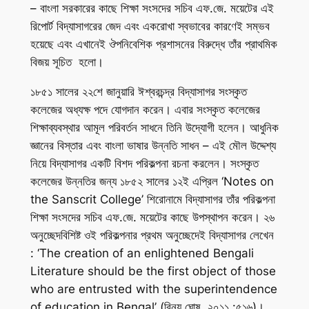
– বাংলা সরকারের কাছে শিক্ষা সংসদের সচিব এফ.জে. ময়েটের এই
রিপোর্ট বিদ্যাসাগরের জেদ এবং একরোখা স্বভাবের কারণেই সম্ভব
হয়েছে এবং এখানেই ঔপনিবেশিক প্রশাসনের বিরুদ্ধে তাঁর প্রাথমিক
বিজয় সূচিত হলো।
১৮৫১ সালের ২২শে জানুয়ারি ঈশ্বরচন্দ্র বিদ্যাসাগর সংস্কৃত
কলেজের অধ্যক্ষ পদে যোগদান করেন। এবার সংস্কৃত কলেজের
শিক্ষাব্যবস্থার আমূল পরিবর্তন সাধনে তিনি উদ্যোগী হলেন। আধুনিক
জ্ঞানের বিস্তার এবং বাংলা ভাষার উন্নতি সাধন – এই মৌল উদ্দেশ্য
নিয়ে বিদ্যাসাগর একটি বিশদ পরিকল্পনা রচনা করলেন। সংস্কৃত
কলেজের উন্নতির জন্য ১৮৫২ সালের ১২ই এপ্রিল ‘Notes on
the Sanscrit College’ শিরোনামে বিদ্যাসাগর তাঁর পরিকল্পনা
শিক্ষা সংসদের সচিব এফ.জে. ময়েটের কাছে উপস্থাপন করেন। ২৬
অনুচ্ছেদবিশিষ্ট ওই পরিকল্পনার প্রথম অনুচ্ছেদেই বিদ্যাসাগর লেখেন
: ‘The creation of an enlightened Bengali
Literature should be the first object of those
who are entrusted with the superintendence
of education in Bengal’ (বিনয় ঘোষ, ২০১১ :৫১৬)।