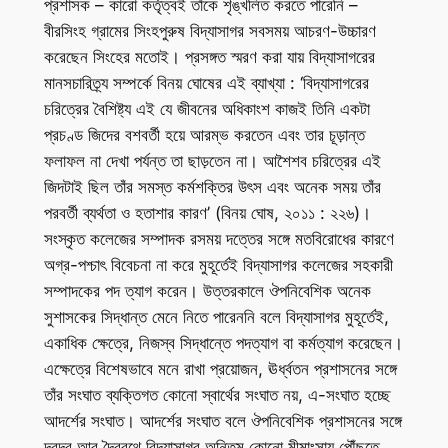
প্রশাসক – কারো কর্তৃত্বই তাঁকে শৃঙ্খলিত করতে পারেনি –
বীরসিংহ গ্রামের সিংহপুরুষ বিদ্যাসাগর সবসময় আচরণ-উচ্চারণ
করেছেন সিংহের মতোই। প্রসঙ্গত স্মরণ করা যায় বিদ্যাসাগরের
মানসচারিত্র্য সম্পর্কে বিনয় ঘোষের এই ব্যাখ্যা : ‘বিদ্যাসাগরের
চরিত্রের বৈশিষ্ট্য এই যে জীবনের অধিকাংশ কাজই তিনি একটা
প্রচণ্ড জিদের বশবর্তী হয়ে আরম্ভ করতেন এবং তার চূড়ান্ত
ফলাফল না দেখা পর্যন্ত তা ছাড়তেন না। আশৈশব চরিত্রের এই
জিদটাই ছিল তাঁর সমস্ত কর্মশক্তির উৎস এবং অনেক সময় তাঁর
পরবর্তী ব্যর্থতা ও হতাশার কারণ’ (বিনয় ঘোষ, ২০১১ : ২২৬)।
সংস্কৃত কলেজের সম্পাদক রসময় দত্তের সঙ্গে মতবিরোধের কারণে
অগ্র-পশ্চাৎ বিবেচনা না করে মুহূর্তেই বিদ্যাসাগর কলেজের সহকারী
সম্পাদকের পদ ত্যাগ করেন। উত্তরকালে ঔপনিবেশিক অনেক
সুশাসকের সিদ্ধান্ত মেনে নিতে পারেননি বলে বিদ্যাসাগর মুহূর্তেই,
একাধিক ক্ষেত্রে, নিজস্ব সিদ্ধান্তে পদত্যাগ বা কর্মত্যাগ করেছেন।
এক্ষেত্রে বিশেষভাবে মনে রাখা প্রয়োজন, ঊর্ধ্বতন প্রশাসনের সঙ্গে
তাঁর সংঘাত ব্যক্তিগত কোনো স্বার্থের সংঘাত নয়, এ-সংঘাত হচ্ছে
আদর্শের সংঘাত। আদর্শের সংঘাত বলে ঔপনিবেশিক প্রশাসনের সঙ্গে
দ্বন্দ্ব আর দ্বৈরথে বিদ্যাসাগর অন্তিম কোনো মীমাংসায় পৌঁছতে