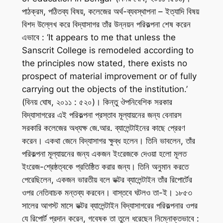
পাঠক্রম, পঠিতব্য বিষয়, কলেজের অর্থ-ব্যবস্থাপনা – ইত্যাদি বিষয়
বিশদ উল্লেখ করে বিদ্যাসাগর তাঁর উন্নয়ন পরিকল্পনা শেষ করেন
এভাবে : ‘It appears to me that unless the
Sanscrit College is remodeled according to
the principles now stated, there exists no
prospect of material improvement or of fully
carrying out the objects of the institution.’
(বিনয় ঘোষ, ২০১১ : ৫২০)। কিন্তু ঔপনিবেশিক সরকার
বিদ্যাসাগরের এই পরিকল্পনা প্রস্তাব মূল্যায়নের জন্য বেনারস
সরকারি কলেজের অধ্যক্ষ জে.আর. ব্যালেন্টাইনের কাছে প্রেরণ
করেন। একথা জেনে বিদ্যাসাগর ক্ষুব্ধ হলেন। তিনি ভাবলেন, তাঁর
পরিকল্পনা মূল্যায়নের জন্য একজন ইংরেজকে দেওয়া হলো মূলত
ইংরেজ-শ্রেষ্ঠত্বকে প্রতিষ্ঠিত করার জন্য। তিনি অনুমান করতে
পেরেছিলেন, একজন ভারতীয় বলে ডক্টর ব্যালেন্টাইন তাঁর রিপোর্টের
ওপর নেতিবাচক মন্তব্য করবেন। বাস্তবে ঘটলও তা-ই। ১৮৫৩
সালের আগস্ট মাসে ডক্টর ব্যালেন্টাইন বিদ্যাসাগরের পরিকল্পনার ওপর
যে রিপোর্ট প্রদান করেন, গবেষক তা তুলে ধরেছেন নিম্নোক্তভাবে :