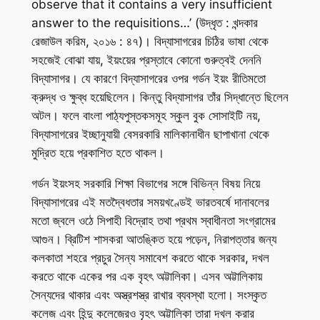
observe that it contains a very insufficient
answer to the requisitions…’ (উদ্ধৃত : খন্দকার
রেজাউল করিম, ২০১৬ : ৪৭)। বিদ্যাসাগরের চিঠির ভাষা থেকে
সহজেই বোঝা যায়, ইয়ংয়ের প্রস্তাবে কোনো গুরুত্বই দেননি
বিদ্যাসাগর। যে কারণে বিদ্যাসাগরের ওপর গর্ডন ইয়ং রীতিমতো
ক্রুদ্ধ ও ক্ষুব্ধ হয়েছিলেন। কিন্তু বিদ্যাসাগর তাঁর সিদ্ধান্তে ছিলেন
অটল। ফলে বাংলা পাঠ্যপুস্তকসমূহ স্কুল বুক সোসাইটি নয়,
বিদ্যাসাগরের ইচ্ছানুযায়ী বেসরকারি মালিকানাধীন ছাপাখানা থেকে
মুদ্রিত হয়ে প্রকাশিত হতে থাকল।
গর্ডন ইয়ংসহ সরকারি শিক্ষা বিভাগের সঙ্গে বিভিন্ন বিষয় নিয়ে
বিদ্যাসাগরের এই মতদ্বৈধতার সময়খণ্ডেই ভারতবর্ষে দানাবলের
মতো জ্বলে ওঠে সিপাহী বিদ্রোহ তথা প্রথম স্বাধীনতা সংগ্রামের
আগুন। ব্রিটিশ শাসকরা আতঙ্কিত হয়ে পড়েন, নিরাপত্তার জন্য
কলকাতা শহরে প্রচুর সৈন্য সমাবেশ করতে থাকে সরকার, দখল
করতে থাকে একের পর এক বৃহৎ অট্টালিকা। এসব অট্টালিকায়
সৈন্যদের থাকার এবং অস্ত্রশস্ত্র রাখার ব্যবস্থা হলো। সংস্কৃত
কলেজ এবং হিন্দু কলেজেরও বৃহৎ অট্টালিকা তারা দখল করার