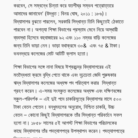
করবেন, সে সম্বন্ধে চিন্তা করে যতশীঘ্র সম্ভব পত্রোত্তরে
আমাদের জানাবেন’ (উদ্ধৃত : বিনয় ঘোষ, ২০১১ : ১৮৬)।
বিদ্যাসাগর বুঝতে পারলেন, সরকারি সিদ্ধান্ত তিনি কিছুতেই ঠেকাতে
পারবেন না। অগত্যা শিক্ষা বিভাগের প্রস্তাব মেনে নিয়ে অস্থায়ী
ব্যবস্থা হিসেবে বহুবাজারের ৯২ এবং ১১০ নম্বর বাড়ি কলেজের
জন্য তিনি ভাড়া নেন। ভাড়া যথাক্রমে ৩০& এবং ৭৫ & টাকা।
ভবনদ্বয়ে কলেজের মোট আটটি ক্লাস হতো।
শিক্ষা বিভাগের সঙ্গে নানা বিষয়ে ঈশ্বরচন্দ্র বিদ্যাসাগরের এই
মতদ্বৈধতা ক্রমে বৃদ্ধি পেতে থাকে এবং দৃঢ়চেতা জেদি পুরুষকার
ঋদ্ধ বিদ্যাসাগর কলেজের অধ্যক্ষ পদ পরিত্যাগ করার সিদ্ধান্ত
গ্রহণ করেন। এ-সময় সংস্কৃত কলেজের অধ্যক্ষ এবং দক্ষিণবঙ্গের
স্কুল-পরিদর্শক – এই দুই পদে চাকরিসূত্রে বিদ্যাসাগর মাসে ৫০০
টাকা বেতন পেতেন। বন্ধুমহলের অনুরোধ, নিশ্চিত চাকরি, উচ্চ
বেতন – কোনো কিছুই বিদ্যাসাগরকে তাঁর সিদ্ধান্ত পরিবর্তনে সফল
হলো না। ১৮৫৮ সালের ৫ই আগস্ট শিক্ষা বিভাগের পরিচালকের
কাছে বিদ্যাসাগর তাঁর পদত্যাগপত্র উপস্থাপন করেন। পদত্যাগপত্রে