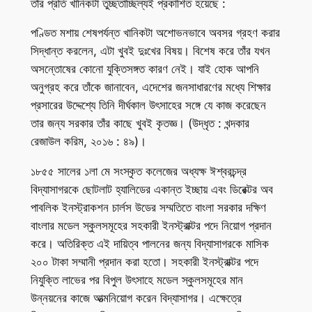
তাঁর প্রতি খানিকটা তুচ্ছতাচ্ছিল্যই প্রকাশিত হয়েছে :
পণ্ডিত মশায় শেষপর্যন্ত খানিকটা অশোভনভাবে অবসর গ্রহণ করার
সিদ্ধান্ত করলেন, এটা খুবই দুঃখের বিষয়। বিশেষ করে তাঁর যখন
অসন্তোষের কোনো যুক্তিসঙ্গত কারণ নেই। যাই হোক আপনি
অনুগ্রহ করে তাঁকে জানাবেন, এদেশের জনসাধারণের মধ্যে শিক্ষার
প্রসারের উদ্দেশ্যে তিনি দীর্ঘকাল উৎসাহের সঙ্গে যে কাজ করেছেন
তার জন্য সরকার তাঁর কাছে খুবই কৃতজ্ঞ। (উদ্ধৃত : খন্দকার
রেজাউল করিম, ২০১৬ : ৪৯)।
১৮৫৫ সালের ১লা মে সংস্কৃত কলেজের অধ্যক্ষ ঈশ্বরচন্দ্র
বিদ্যাসাগরকে ছোটলাট হ্যালিডের একান্ত ইচ্ছায় এবং ডিরেক্টর অব
পাবলিক ইনস্ট্রাকশন চার্লস উডের সম্মতিতে বাংলা সরকার দক্ষিণ
বাংলার মডেল স্কুলসমূহের সহকারী ইনস্ট্রাক্টর পদে নিয়োগ প্রদান
করে। অতিরিক্ত এই দায়িত্ব পালনের জন্য বিদ্যাসাগরকে মাসিক
২০০ টাকা সম্মানী প্রদান করা হতো। সহকারী ইনস্ট্রাক্টর পদে
নিযুক্তি লাভের পর বিপুল উৎসাহে মডেল স্কুলসমূহের মান
উন্নয়নের কাজে আত্মনিয়োগ করেন বিদ্যাসাগর। এক্ষেত্রে