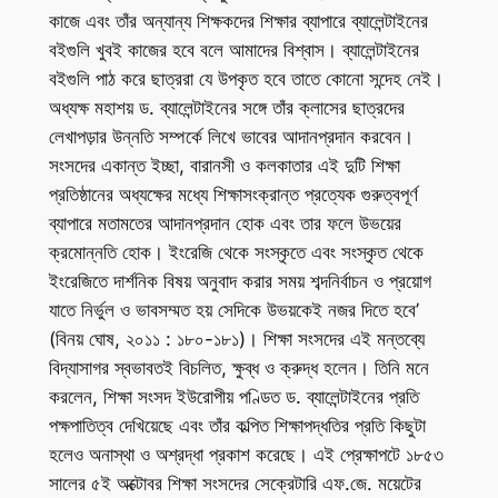
কাজে এবং তাঁর অন্যান্য শিক্ষকদের শিক্ষার ব্যাপারে ব্যালেন্টাইনের
বইগুলি খুবই কাজের হবে বলে আমাদের বিশ্বাস। ব্যালেন্টাইনের
বইগুলি পাঠ করে ছাত্ররা যে উপকৃত হবে তাতে কোনো সন্দেহ নেই।
অধ্যক্ষ মহাশয় ড. ব্যালেন্টাইনের সঙ্গে তাঁর ক্লাসের ছাত্রদের
লেখাপড়ার উন্নতি সম্পর্কে লিখে ভাবের আদানপ্রদান করবেন।
সংসদের একান্ত ইচ্ছা, বারানসী ও কলকাতার এই দুটি শিক্ষা
প্রতিষ্ঠানের অধ্যক্ষের মধ্যে শিক্ষাসংক্রান্ত প্রত্যেক গুরুত্বপূর্ণ
ব্যাপারে মতামতের আদানপ্রদান হোক এবং তার ফলে উভয়ের
ক্রমোন্নতি হোক। ইংরেজি থেকে সংস্কৃতে এবং সংস্কৃত থেকে
ইংরেজিতে দার্শনিক বিষয় অনুবাদ করার সময় শব্দনির্বাচন ও প্রয়োগ
যাতে নির্ভুল ও ভাবসম্মত হয় সেদিকে উভয়কেই নজর দিতে হবে’
(বিনয় ঘোষ, ২০১১ : ১৮০-১৮১)। শিক্ষা সংসদের এই মন্তব্যে
বিদ্যাসাগর স্বভাবতই বিচলিত, ক্ষুব্ধ ও ক্রুদ্ধ হলেন। তিনি মনে
করলেন, শিক্ষা সংসদ ইউরোপীয় পণ্ডিত ড. ব্যালেন্টাইনের প্রতি
পক্ষপাতিত্ব দেখিয়েছে এবং তাঁর কল্পিত শিক্ষাপদ্ধতির প্রতি কিছুটা
হলেও অনাস্থা ও অশ্রদ্ধা প্রকাশ করেছে। এই প্রেক্ষাপটে ১৮৫৩
সালের ৫ই অক্টোবর শিক্ষা সংসদের সেক্রেটারি এফ.জে. ময়েটের