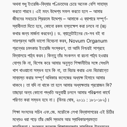
অথবা শুধু ইংরেজি-বিদ্যার পণ্ডিতদের চেয়ে অনেক বেশি সাহায্য
করতে পারবে। এই মহৎ উদ্দেশ্য সফল করতে হলে – আমার
জীবনের সবচেয়ে প্রিয়তম উদ্দেশ্য – আমাকে এ ব্যাপারে সম্পূর্ণ-
স্বাধীনতা দিতে হবে, কোনো রকম হস্তক্ষেপ করা চলবে না (রূঢ়
কথার জন্য মার্জনা করবেন)। ড. ব্যালেন্টাইনের যে-সব বই বা
সারগ্রন্থ আমি ভালো বিবেচনা করব,
Novum Organum
গ্রন্থের চমৎকার ইংরেজি সংস্করণ, তা আমি নিশ্চয়ই সাগ্রহে
বিদ্যালয়ে পাঠ্য করব। কিন্তু তাঁর সংকলন বা রচনা পাঠ্য হওয়ার
যোগ্য কি না, বিশেষ করে আমার অনুসৃত শিক্ষানীতির সঙ্গে সেগুলি
খাপ খাওয়ানো সম্ভব হবে কি না, তা বিচার করার এবং বিচারান্তে
সাব্যস্ত করার সম্পূর্ণ অধিকার কলেজের অধ্যক্ষ হিসাবে আমার
থাকবে। তা যদি না থাকে তা হলে আমার অধ্যক্ষতার প্রয়োজন কি?
তাছাড়া অন্য কোনো পদ্ধতি অনুযায়ী চললে আমার পরিকল্পনা কার্যে
পরিণত করা সম্ভব হবে না। (বিনয় ঘোষ, ২০১১ : ১৮১-১৮২)।
শিক্ষা সংসদের সচিব এফ.জে. ময়েটকে লেখা বিদ্যাসাগরের এই চিঠির
মধ্যেও ধরা পড়ে তাঁর জেদি স্বভাব আর স্বাধিকারপ্রমত্ত
মানসিকতা। সংস্কৃত কলেজে শিক্ষাব্যবস্থার সামগ্রিক উন্নয়নের