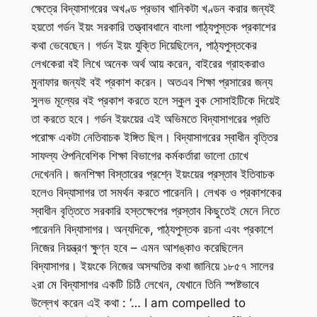
ক্ষেত্রে বিদ্যাসাগরের অখণ্ড প্রভাব খানিকটা খণ্ডন করার জন্যই
হয়তো গর্ডন ইয়ং সরকারি তত্ত্বাবধানে বাংলা পাঠ্যপুস্তক প্রকাশের
কথা ভেবেছেন। গর্ডন ইয়ং যুক্তি দিয়েছিলেন, পাঠ্যপুস্তকের
লেখকেরা বই লিখে অনেক অর্থ আয় করেন, বাইরের গ্রাহকরাও
মুনাফার জন্যই বই প্রকাশ করেন। অতএব শিক্ষা প্রসারের জন্য
সুলভ মূল্যের বই প্রকাশ করতে হলে স্কুল বুক সোসাইটিকে দিয়েই
তা করতে হবে। গর্ডন ইয়ংয়ের এই অভিমতে বিদ্যাসাগরের প্রতি
পরোক্ষ একটা নেতিবাচক ইঙ্গিত ছিল। বিদ্যাসাগরের স্বাধীন বৃত্তির
সাফল্য ঔপনিবেশিক শিক্ষা বিভাগের কর্মকর্তারা ভালো চোখে
দেখেননি। জনশিক্ষা বিস্তারের প্রশ্নে ইয়ংয়ের প্রস্তাব ইতিবাচক
হলেও বিদ্যাসাগর তা সমর্থন করতে পারেননি। লেখক ও প্রকাশকের
স্বাধীন বৃত্তিতে সরকারি হস্তক্ষেপের প্রস্তাব কিছুতেই মেনে নিতে
পারেননি বিদ্যাসাগর। অন্যদিকে, পাঠ্যপুস্তক রচনা এবং প্রকাশে
নিজের নিয়ন্ত্রণ ক্ষুণ্ন হবে – এমন আশঙ্কাও করেছিলেন
বিদ্যাসাগর। ইয়ংকে নিজের অসম্মতির কথা জানিয়ে ১৮৫৭ সালের
২রা মে বিদ্যাসাগর একটি চিঠি লেখেন, যেখানে তিনি স্পষ্টভাবে
উল্লেখ করেন এই কথা : ‘… I am compelled to