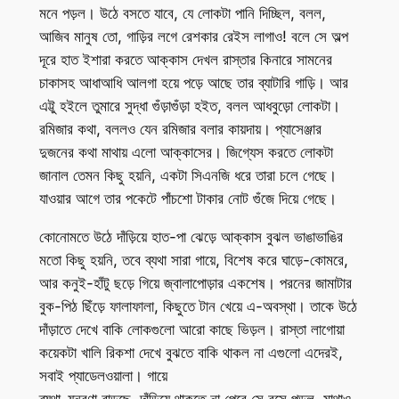
মনে পড়ল। উঠে বসতে যাবে, যে লোকটা পানি দিচ্ছিল, বলল,
আজিব মানুষ তো, গাড়ির লগে রেশকার রেইস লাগাও! বলে সে অল্প
দূরে হাত ইশারা করতে আক্কাস দেখল রাস্তার কিনারে সামনের
চাকাসহ আধাআধি আলগা হয়ে পড়ে আছে তার ব্যাটারি গাড়ি। আর
এট্টু হইলে তুমারে সুদ্ধা গুঁড়াগুঁড়া হইত, বলল আধবুড়ো লোকটা।
রমিজার কথা, বললও যেন রমিজার বলার কায়দায়। প্যাসেঞ্জার
দুজনের কথা মাথায় এলো আক্কাসের। জিগ্যেস করতে লোকটা
জানাল তেমন কিছু হয়নি, একটা সিএনজি ধরে তারা চলে গেছে।
যাওয়ার আগে তার পকেটে পাঁচশো টাকার নোট গুঁজে দিয়ে গেছে।
কোনোমতে উঠে দাঁড়িয়ে হাত-পা ঝেড়ে আক্কাস বুঝল ভাঙাভাঙির
মতো কিছু হয়নি, তবে ব্যথা সারা গায়ে, বিশেষ করে ঘাড়ে-কোমরে,
আর কনুই-হাঁটু ছড়ে গিয়ে জ্বালাপোড়ার একশেষ। পরনের জামাটার
বুক-পিঠ ছিঁড়ে ফালাফালা, কিছুতে টান খেয়ে এ-অবস্থা। তাকে উঠে
দাঁড়াতে দেখে বাকি লোকগুলো আরো কাছে ভিড়ল। রাস্তা লাগোয়া
কয়েকটা খালি রিকশা দেখে বুঝতে বাকি থাকল না এগুলো এদেরই,
সবাই প্যাডেলওয়ালা। গায়ে
ব্যথা-যন্ত্রণা বাড়ছে, দাঁড়িয়ে থাকতে না পেরে সে বসে পড়ল, মাথাও