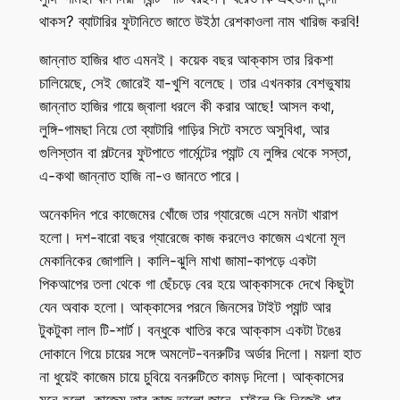
থাকস? ব্যাটারির ফুটানিতে জাতে উইঠা রেশকাওলা নাম খারিজ করবি!
জান্নাত হাজির ধাত এমনই। কয়েক বছর আক্কাস তার রিকশা
চালিয়েছে, সেই জোরেই যা-খুশি বলেছে। তার এখনকার বেশভুষায়
জান্নাত হাজির গায়ে জ্বালা ধরলে কী করার আছে! আসল কথা,
লুঙ্গি-গামছা নিয়ে তো ব্যাটারি গাড়ির সিটে বসতে অসুবিধা, আর
গুলিস্তান বা পল্টনের ফুটপাতে গার্মেন্টের প্যান্ট যে লুঙ্গির থেকে সস্তা,
এ-কথা জান্নাত হাজি না-ও জানতে পারে।
অনেকদিন পরে কাজেমের খোঁজে তার গ্যারেজে এসে মনটা খারাপ
হলো। দশ-বারো বছর গ্যারেজে কাজ করলেও কাজেম এখনো মূল
মেকানিকের জোগালি। কালি-ঝুলি মাখা জামা-কাপড়ে একটা
পিকআপের তলা থেকে গা ছেঁচড়ে বের হয়ে আক্কাসকে দেখে কিছুটা
যেন অবাক হলো। আক্কাসের পরনে জিনসের টাইট প্যান্ট আর
টুকটুকা লাল টি-শার্ট। বন্ধুকে খাতির করে আক্কাস একটা টঙের
দোকানে গিয়ে চায়ের সঙ্গে অমলেট-বনরুটির অর্ডার দিলো। ময়লা হাত
না ধুয়েই কাজেম চায়ে চুবিয়ে বনরুটিতে কামড় দিলো। আক্কাসের
মনে হলো, কাজেম তার কাজ ভালো জানে, চাইলে কি নিজেই ধার-