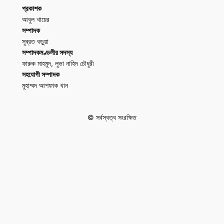
প্রকাশক
আবুল খায়ের
সম্পাদক
সুব্রত বড়ুয়া
সম্পাদকমণ্ডলীর সদস্য
ফারুক মাহমুদ, লুভা নাহিদ চৌধুরী
সহযোগী সম্পাদক
মুহাম্মদ আশফাক খান
© সর্বস্বত্ব সংরক্ষিত