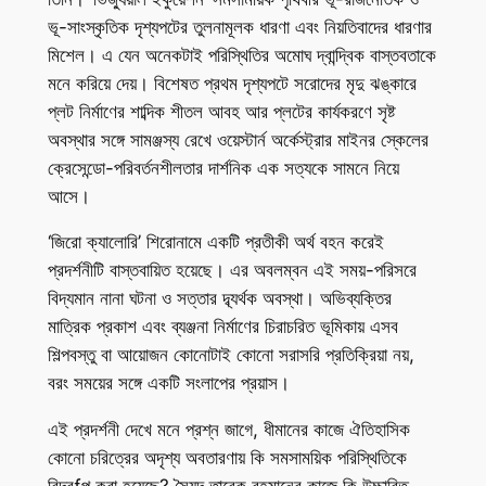
ভূ-সাংস্কৃতিক দৃশ্যপটের তুলনামূলক ধারণা এবং নিয়তিবাদের ধারণার
মিশেল। এ যেন অনেকটাই পরিস্থিতির অমোঘ দ্বান্দ্বিক বাস্তবতাকে
মনে করিয়ে দেয়। বিশেষত প্রথম দৃশ্যপটে সরোদের মৃদু ঝঙ্কারে
প্লট নির্মাণের শাব্দিক শীতল আবহ আর প্লটের কার্যকরণে সৃষ্ট
অবস্থার সঙ্গে সামঞ্জস্য রেখে ওয়েস্টার্ন অর্কেস্ট্রার মাইনর স্কেলের
ক্রেসেন্ডো-পরিবর্তনশীলতার দার্শনিক এক সত্যকে সামনে নিয়ে
আসে।
‘জিরো ক্যালোরি’ শিরোনামে একটি প্রতীকী অর্থ বহন করেই
প্রদর্শনীটি বাস্তবায়িত হয়েছে। এর অবলম্বন এই সময়-পরিসরে
বিদ্যমান নানা ঘটনা ও সত্তার দ্ব্যর্থক অবস্থা। অভিব্যক্তির
মাত্রিক প্রকাশ এবং ব্যঞ্জনা নির্মাণের চিরাচরিত ভূমিকায় এসব
শিল্পবস্তু বা আয়োজন কোনোটাই কোনো সরাসরি প্রতিক্রিয়া নয়,
বরং সময়ের সঙ্গে একটি সংলাপের প্রয়াস।
এই প্রদর্শনী দেখে মনে প্রশ্ন জাগে, ধীমানের কাজে ঐতিহাসিক
কোনো চরিত্রের অদৃশ্য অবতারণায় কি সমসাময়িক পরিস্থিতিকে