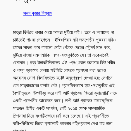
সনদ কুমার বিশ্বাস
মাত্রা ডিঙিয়ে খাবার খেয়ে আমরা মুটিয়ে যাই। তবে এ আমাদের না
চাইতেই পাওয়া দেহগড়ন। ইথিওপিয়ার বদি জনগোষ্ঠীর পুরুষরা যদিও
তাদের সাধনা করে বানানো মোটা পেটকে দেহের সৌন্দর্য মনে করে,
মুটিয়ে যাওয়া সমসাময়িক নগর-সংস্কৃতিতে যেন তা একেবারেই
বেমানান। নব্য উদারনীতিবাদের এই গ্লে­াবাল জমানায় ফিট শরীর
ও খাদ্য গ্রহণের বেলায় পরিমিতি বোধকে প্রশংসা করা হলেও
অন্যান্য ভোগ-বিলাসিতাতে যথেষ্ট অনুপ্রেরণা দেওয়া হয়; সেখানে
যেন মাত্রাজ্ঞানের বালাই নেই। প্রাথমিকভাবে হাল-সংস্কৃতির এই
বৈপরীত্যকে উপজীব্য করে দাগী আর্ট গ্যারেজ ‘জিরো ক্যালোরি’ নামে
একটি প্রদর্শনীর আয়োজন করে। দাগী আর্ট গ্যারেজ ঢাকাকেন্দ্রিক
সাতজন শিল্পীর একটি সংগঠন, যেটি ২০১৪ থেকে সমসাময়িক
শিল্পভাষা নিয়ে সংগঠিতভাবে চর্চা করে চলেছে। এই প্রদর্শনীতে
দাগী-শিল্পীদের জিরো ক্যালোরি ভাবনার বহিঃপ্রকাশ দেখা যায় নানা
মাত্রায়।