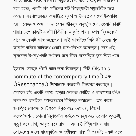
খাটের চারটি পায়ার ব্যবহারে স্যান্ডউইচের একটি আকৃতি দিয়েছেন।
মনে হচ্ছে, একটা কিং সাইজের খাট চিড়েচ্যাপ্টা স্যান্ডউইচ হয়ে
গেছে। ধারণাগতভাবে কাজটিতে স্বার্থ ও উদারতার সংঘর্ষ উপলব্ধি
হয়। লেজসহ পশুর চামড়া যেমন জীবন্ত অনুভূতি দেয়, তেমনি চারটি
পায়ার চাপে কাজটি একটা কিউবিক আকৃতি পায়। রুপম ‘ব্রিকবেড’
নামে আরেকটি কাজ করেছেন। এই কাজটিতে তিনি ইট ভেঙে শূল
আকৃতি বানিয়ে সারিবদ্ধ একটি কম্পোজিশন করেছেন। তবে এই
সুসংবদ্ধ উপস্থাপনটি দর্শকের মনে তীব্র অস্বস্তির জন্ম দিতে পারে।
ইমরান সোহেল পাঁচটি কাজ জমা দিয়েছেন। তিনি ÔIs this
commute of the contemporary timeÕ এবং
ÔResonanceÕ শিরোনামে কাজগুলি বিন্যস্ত করেছেন।
সোহেল তাঁর একটি কাজে ঘোড়ার লোকজ মোটিফ ও হাতপাখার রঙিন
ঝকঝকে ভাবটিকে সচেতনভাবে বিক্ষিপ্ত করেছেন। তার কাজে
জনপ্রিয় লোকজ মোটিফকে বিবৃত করে দেখানো, রিভার্স
কম্পোজিশন, কোনো স্থিতিশীল ফর্মকে অনন্য করে তোলার প্রচেষ্টা,
স্তূপ করে রাখা, আবৃত করে রাখা – এসব বৈশিষ্ট্য পাওয়া যায়।
সোহেলের কাজে সাংস্কৃতিক আত্তীকরণ ধারণাটি প্রকট; একই সঙ্গে