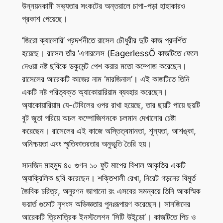
উন্নয়নকামী সভ্যতার সংকটের অন্তরালে চাপা-পড়া হাহাকারও
প্রকাশ পেয়েছে।
‘জিরো ক্যালোরি’ প্রদর্শনীতে রাসেল চৌধুরীর দুটি কাজ প্রদর্শিত
হয়েছে। রাসেল তাঁর ‘এগারলেস (EagerlessÕ কাজটিতে ফেলে
দেওয়া নষ্ট ছবিকে ডকুমেন্ট পেশ করার মতো কম্পোজ করেছেন।
রাসেলের আরেকটি কাজের নাম ‘মারজিনাল’। এই কাজটিতে তিনি
একটি নষ্ট পরিত্যক্ত অ্যাকোয়ারিয়াম ব্যবহার করেছেন।
অ্যাকোয়ারিয়াম যে-টেবিলের ওপর রাখা হয়েছে, তার ছয়টি পায়ে ছয়টি
বুট জুতা পরিয়ে অচল কম্পোজিশনকে চলমান দেখানোর চেষ্টা
করেছেন। রাসেলের এই কাজে অস্তিত্বমানতা, শূন্যতা, আশঙ্কা,
অনিশ্চয়তা এবং স্মৃতিকাতরতার অনুভূতি তৈরি হয়।
সানজিদ মাহমুদ ৪০ গুণন ১০ ফুট মাপের বিশাল আকৃতির একটি
অ্যাক্রিলিক ছবি করেছেন। শক্তিশালী রেখা, নিরেট গড়নের বিমূর্ত
জৈবিক চরিত্র, অনুরণন জাগানো রং এসবের সমন্বয়ে তিনি আকস্মিক
ভয়ার্ত গুমোট নৃশংস অভিজ্ঞতার পুনঃরূপায়ণ করেছেন। সানজিদের
আরেকটি ত্রিমাত্রিক ইনস্টলেশন ‘সিটি উইন্ডো’। কাজটিতে পিচ ও