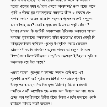
বিদ্রƒপ করা হয়েছে? সৈয়দ তারেক রহমানের কাজে কি উচ্চারিত
হয়েছে খাদ্যের সুষম বণ্টনের কোনো আকাক্সক্ষা? রুপম রায়ের কাজে
প্রাণী ও জীবের মৃত অবয়বদ্বয়ের সমন্বয়ে জীবন ও জড়তার যে-
সম্পর্ক দেখানো হয়েছে তাতে কি সভ্যতার প্রসঙ্গ কেবলই বস্তুগত
রূপ পরিগ্রহ করে? মানবিক মূল্যবোধ কি এখানে শুধুই ধোঁয়াশা?
ইমরান সোহেল কি প্রতীকী উপস্থাপনায় ঐতিহ্যের অবক্ষয়ের আদলে
সমাজের মূল্যবোধের অবক্ষয়কেই ইঙ্গিত করেছেন? রাসেল চৌধুরী কি
অস্তিত্ববাদিতার ব্যক্তিক প্রশ্নে উপস্থাপন করতে চেয়েছেন
আত্মদর্শন? তেমনি সানজিদ মাহমুদের কাজের ভায়োলেন্স কি সনদ
বিশ^াসের জিওপলিটিক্যাল রণভূমিতে রক্তাক্ত ইতিহাসের স্মৃতি বা
অনুভবকে বয়ে নিয়ে আসে?
এমনই অনেক প্রশ্নের বা ভাবনার অবকাশ তৈরি করে এই
প্রদর্শনীতে দাগী আর্ট গ্যারেজের শিল্পীরা সমসাময়িক পৃথিবীকে
উপস্থাপন করেছেন নিজ নিজ দৃশ্য-নির্মাণে। ‘জিরো ক্যালোরি’
নামটিকে একটি আপেক্ষিক শব্দ-অবয়ব বলে বিবেচনা করা যায়, যাকে
কেন্দ্র করে স্বাধীনভাবে শিল্পীরা তাঁদের চিন্তা ও চর্চার ফসলকে একটি
ছায়াতলে আনতে সচেষ্ট হয়েছেন।