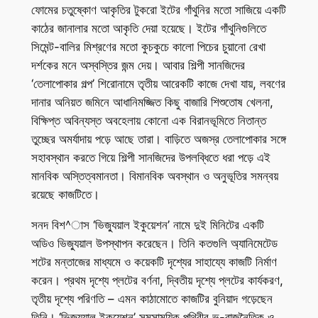
ফোমের চতুষ্কোণ আকৃতির টুকরো ইটের গাঁথুনির মতো সাজিয়ে একটি
কাঠের জানালার মতো আকৃতি দেয়া হয়েছে। ইটের গাঁথুনিগুলিতে
সিমেন্ট-বালির মিশ্রণের মতো কুচকুচে কালো পিচের চুয়ানো রেখা
দর্শকের মনে অস্বস্তির জন্ম দেয়। আবার শিল্পী সানজিদের
‘তেলাপোকার গল্প’ শিরোনামে তৃতীয় আরেকটি কাজে দেখা যায়, লবণের
দানার অনিয়ত জমিনে আধানিমজ্জিত কিছু বাজারি শিশুতোষ খেলনা,
বিক্ষিপ্ত অবিন্যস্ত অবহেলায় কোনো এক বিরানভূমিতে নিতান্ত
তুচ্ছের অমর্যাদায় পড়ে আছে তারা। বাড়িতে অজস্র তেলাপোকার সঙ্গে
সহাবস্থান করতে গিয়ে শিল্পী সানজিদের উপলব্ধিতে ধরা পড়ে এই
মানবিক অস্তিত্বমানতা। বিমানবিক অবস্থান ও অনুভূতির সমন্বয়
রয়েছে কাজটিতে।
সনদ বিশ^াস ‘ভিজ্যুয়াল ইকুয়েশন’ নামে দুই মিনিটের একটি
অডিও ভিজ্যুয়াল উপস্থাপন করেছেন। তিনি কতগুলি অ্যানিমেটেড
শটের মন্তাজের মাধ্যমে ও কয়েকটি দৃশ্যের সাহায্যে কাজটি নির্মাণ
করেন। প্রথম দৃশ্যে প্লটের বর্ণনা, দ্বিতীয় দৃশ্যে প্লটের কার্যকরণ,
তৃতীয় দৃশ্যে পরিণতি – এমন কাঠামোতে কাজটির বুনিয়াদ গড়েছেন
তিনি। ‘ভিজ্যুয়াল ইকুয়েশন’ সমসাময়িক পৃথিবীর ভূ-রাজনৈতিক ও