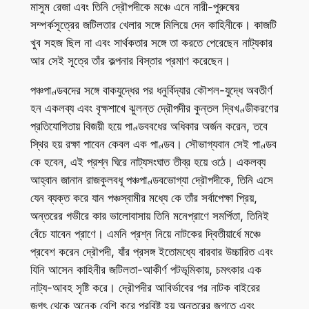
মাসুম রেজা এবং তিনি দ্রৌপদীকে মঞ্চে এনে নারী-পুরুষের
সম্পর্কসূত্রের জটিলতার খেলার সঙ্গে মিলিয়ে দেন কাহিনীকে। কাজটি
খুব সহজ ছিল না এবং সার্থকতার সঙ্গে তা করতে পেরেছেন নাট্যকার
আর সেই সূত্রে তাঁর কল্পনার বিস্তার প্রমাণ করেছেন।
পঞ্চপাণ্ডবদের সঙ্গে বাকযুদ্ধের পর ধনুর্বিদ্যার কৌশল-যুদ্ধে অবতীর্ণ
হন একলব্য এবং বৃক্ষশাখে ঝুলন্ত দ্রৌপদীর কুন্তল দ্বিখণ্ডীকরণের
প্রতিযোগিতায় বিজয়ী হয়ে পাণ্ডববধের অধিকার অর্জন করেন, তবে
স্থির হয় রক্ষা পাবেন কেবল এক পাণ্ডব। সৌভাগ্যবান সেই পাণ্ডব
কে হবেন, এই প্রশ্ন ঘিরে নাট্যসংঘাত তীব্র হয়ে ওঠে। একলব্য
আহ্বান জানান রাজকুলবধূ পঞ্চপাণ্ডবভোগ্যা দ্রৌপদীকে, তিনি এসে
যেন ব্যক্ত করে যান পঞ্চস্বামীর মধ্যে কে তাঁর সর্বাপেক্ষা প্রিয়,
অন্তরের গভীরে কার ভালোবাসায় তিনি মনেপ্রাণে সমর্পিতা, তিনিই
বেঁচে যাবেন প্রাণে। এমনি প্রশ্ন নিয়ে নাটকের দ্বিতীয়ার্ধে মঞ্চে
প্রবেশ করেন দ্রৌপদী, যাঁর প্রসঙ্গ ইতোমধ্যে বারবার উচ্চারিত এবং
যিনি আসেন কাহিনীর জটিলতা-আকীর্ণ পটভূমিকায়, চমৎকার এক
নাট্য-আবহ সৃষ্টি করে। দ্রৌপদীর আবির্ভাবের পর নাটক বাইরের
জগৎ থেকে অনেক বেশি করে প্রবিষ্ট হয় অন্তরের জগতে এবং