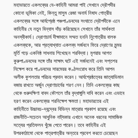
মহাভারতে একলব্যের যে-কাহিনী আমরা পাই সেখানে দ্রৌপদীর
কোনো ভূমিকা নেই, কিন্তু মাসুম রেজা অনার্য নিষাদ গোত্রীয়
একলব্যের সঙ্গে আর্যশ্রেষ্ঠ পঞ্চপাণ্ডবদের সংঘাতে দ্রৌপদীকে এনে
কাহিনীর যে নতুন বিন্যাস দাঁড় করিয়েছেন সেখানে তাঁর সার্থকতা
অনস্বীকার্য। দ্রোণাচার্য দীক্ষাদানে সম্মত হননি নিুগোত্রীয় বালক
একলব্যকে, আর প্রত্যাখ্যাত একলব্য সর্জবনে ফিরে দ্রোণের মৃন্ময়
মূর্তি গড়ে একনিষ্ঠ সাধনায় শিখেছেন শরবিদ্যা। মৃগয়ায় আগত
কুরুপাণ্ডবদের সঙ্গে তাঁর সাক্ষাৎ ঘটে এই সর্জবনেই এবং সপ্তশর
নিক্ষেপ করে পাণ্ডবদের সারমেয়র কণ্ঠসংরোধ করে তিনি আপন
অলীক কুশলতার পরিচয় প্রদান করেন। আর্যশ্রেষ্ঠত্বের জাত্যাভিমান
বজায় রাখতে অর্জুন দ্রোণাচার্যের শরণ নেন। তিনি একলব্যের কাছ
থেকে গুরুদক্ষিণা বাবদ কৌশলে তাঁর বৃদ্ধাঙ্গুলি দাবি করেন এবং এভাবে
হরণ করেন একলব্যের শরনিক্ষেপ ক্ষমতা। মহাভারতের এই
কাহিনীতে উচ্চাবচ-দ্বন্দ্বের বিভিন্ন মাত্রার প্রকাশ রয়েছে এবং
রাজনীতি-সচেতন আধুনিক নাট্যকার এখানে অনেক ধরনের সামাজিক
সত্যের প্রতিফলন খুঁজে পেতে পারেন। তবে কাহিনীর এই
উপরকাঠামো থেকে পাত্রপাত্রীর অন্তরে প্রবেশ করতে চেয়েছেন