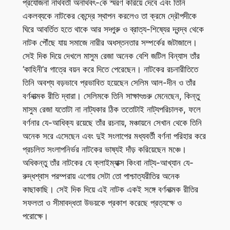
প্রযোজনা নাথবতী অনাথবৎ-কে স্মরণ করিয়ে দেবে এবং তিনি
একলব্যকে নাটকের কেন্দ্রে স্থাপন করলেও তা ক্রমে দ্রৌপদীকে
ঘিরে আবর্তিত হতে থাকে আর সদ্গুরু ও ব্রাত্য-শিষ্যের দ্বন্দ্ব থেকে
নাটক পৌঁছে যায় সমাজে নারীর অধস্তনতার সম্পর্কের জটাজালে।
সেই দিক দিয়ে দেখলে মাসুম রেজা অনেক বেশি জটিল বিন্যাস তাঁর
‘কাহিনী’র গাত্রে বয়ন করে দিতে পেরেছেন। নাটকের রচনারীতিতে
তিনি অবশ্য বড়ভাবে প্রভাবিত হয়েছেন সেলিম আল-দীন ও তাঁর
বর্ণনাত্মক রীতি দ্বারা। সেলিমকে তিনি সাক্ষাৎগুরু মেনেছেন, কিন্তু
মাসুম রেজা যতোটা না নাট্যকার ঠিক ততোটাই নাট্যপরিচালক, ফলে
বর্ণনার যে-আধিক্য রয়েছে তাঁর রচনায়, মঞ্চায়নে সেখান থেকে তিনি
অনেক সরে এসেছেন এবং দুই সংলাপের মধ্যবর্তী বর্ণনা পরিহার করে
প্রচলিত সংলাপনির্ভর নাটকের ভাষ্যই দাঁড় করিয়েছেন মঞ্চে।
অধিকন্তু তাঁর নাটকের যে ক্লাইম্যাক্স কিংবা নাট্য-আখ্যান যে-
রুদ্ধশ্বাস পরম্পরায় এগোয় সেটা তো পাশ্চাত্যরীতির অনেক
কাছাকাছি। সেই দিক দিয়ে এই নাটক একই সঙ্গে বর্ণনাত্মক রীতির
সফলতা ও সীমাবদ্ধতা উভয়কে প্রকাশ করেছে প্রত্যক্ষে ও
পরোক্ষে।