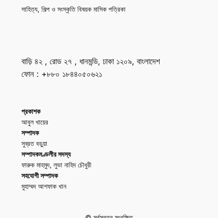
সাহিত্য, শিল্প ও সংস্কৃতি বিষয়ক মাসিক পত্রিকা
বাড়ি ৪২ , রোড ২৭ , ধানমন্ডি, ঢাকা ১২০৯, বাংলাদেশ
ফোন : +৮৮০ ১৮৪৪০৫০৬২১
প্রকাশক
আবুল খায়ের
সম্পাদক
সুব্রত বড়ুয়া
সম্পাদকমণ্ডলীর সদস্য
ফারুক মাহমুদ, লুভা নাহিদ চৌধুরী
সহযোগী সম্পাদক
মুহাম্মদ আশফাক খান
© সর্বস্বত্ব সংরক্ষিত