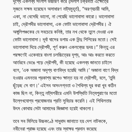
দৃশ্যে একলব্য সংলাপ উচ্চারণ করে (দিলীপ চক্রবর্তী এক্ষেত্রে
সৃজনে সক্ষম হয়েছেন অসাধারণ নাট্যমুহূর্ত), “অরণ্যচারী আমি,
একা, না বেসেছি ভালো, না পেয়েছি ভালোবাসা কারো। ভালোবাসা
চাই, দ্রৌপদীর ভালোবাসা, এক ফোটা ভালোবাসা দ্রৌপদীর। ঐ
অঙ্গুলিপঞ্চকের যে সবচেয়ে কনিষ্ঠ, তার নখ থেকে তুলে দেওয়া এক
ফোটা ভালোবাসা। দূর্বা ঘাসের ডগায় এক বিন্দু শিশিরের মতো। সেই
ভালোবাসা দিয়ে দ্রৌপদী, পূর্ণ করুন একলব্যের হৃদয়।” কিন্তু এর
পরক্ষণেই একেবারে বাংলা চলচ্চিত্রের দৃশ্য, আঃ আঃ করতে করতে
আর্তরবে ভেঙে পড়ে দ্রৌপদী, কী হয়েছে একলব্য জানতে চাইলে
বলে, ‘এক অজানা অদৃশ্য বাণবিদ্ধ হয়েছি আমি।’ অজানা বাণে বিদ্ধ
হওয়ার এমনতর প্রকাশ্য রূপেও ক্ষান্ত হয় না দ্রৌপদী, বলে, ‘তুমি
ছুঁড়েছ সে বাণ।’ এইসব অসংলগ্নতা ও শৈথিল্য দূর করা খুব কঠিন
কাজ ছিল না, কিন্তু নাট্যশরীরে এমনি উপস্থিতি নিত্যপুরাণের মতো
উল্লেখযোগ্য প্রযোজনার প্রতি সুবিচার করেনি। এই শিথিলতার
উৎস কোথায় সেটা আমাদের জিজ্ঞাসা হয়েই থাকলো।
তবে সব মিলিয়ে উচ্চকণ্ঠে সাধুবাদ জানাতে হয় দেশ নাটককে,
নবীনেরা প্রাজ্ঞ হয়েছে এবং তার স্বাক্ষর প্রদান করেছে