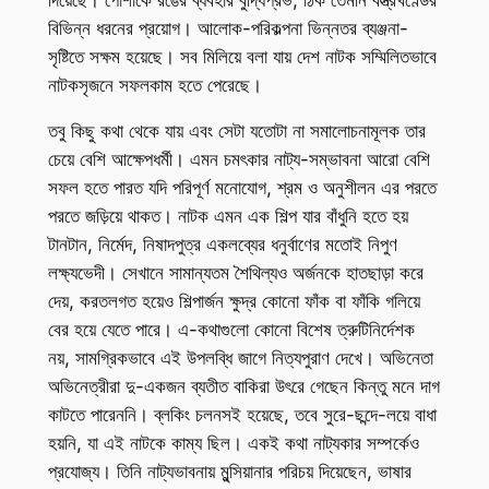
বিভিন্ন ধরনের প্রয়োগ। আলোক-পরিকল্পনা ভিন্নতর ব্যঞ্জনা-
সৃষ্টিতে সক্ষম হয়েছে। সব মিলিয়ে বলা যায় দেশ নাটক সম্মিলিতভাবে
নাটকসৃজনে সফলকাম হতে পেরেছে।
তবু কিছু কথা থেকে যায় এবং সেটা যতোটা না সমালোচনামূলক তার
চেয়ে বেশি আক্ষেপধর্মী। এমন চমৎকার নাট্য-সম্ভাবনা আরো বেশি
সফল হতে পারত যদি পরিপূর্ণ মনোযোগ, শ্রম ও অনুশীলন এর পরতে
পরতে জড়িয়ে থাকত। নাটক এমন এক শিল্প যার বাঁধুনি হতে হয়
টানটান, নির্মেদ, নিষাদপুত্র একলব্যের ধনুর্বাণের মতোই নিপুণ
লক্ষ্যভেদী। সেখানে সামান্যতম শৈথিল্যও অর্জনকে হাতছাড়া করে
দেয়, করতলগত হয়েও শিল্পার্জন ক্ষুদ্র কোনো ফাঁক বা ফাঁকি গলিয়ে
বের হয়ে যেতে পারে। এ-কথাগুলো কোনো বিশেষ ত্রুটিনির্দেশক
নয়, সামগ্রিকভাবে এই উপলব্ধি জাগে নিত্যপুরাণ দেখে। অভিনেতা
অভিনেত্রীরা দু-একজন ব্যতীত বাকিরা উৎরে গেছেন কিন্তু মনে দাগ
কাটতে পারেননি। ব্লকিং চলনসই হয়েছে, তবে সুরে-ছন্দে-লয়ে বাধা
হয়নি, যা এই নাটকে কাম্য ছিল। একই কথা নাট্যকার সম্পর্কেও
প্রযোজ্য। তিনি নাট্যভাবনায় মুন্সিয়ানার পরিচয় দিয়েছেন, ভাষার