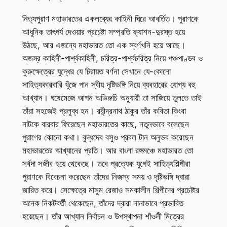
নিত্যপুরাণ মহাভারতের একলব্যের কাহিনী ঘিরে আবর্তিত। পুরাণকে
আধুনিক তাৎপর্য দেওয়ার প্রচেষ্টা সম্প্রতি ফ্যাশন-দুরস্ত হয়ে
উঠছে, আর এজন্যে মহাভারত তো এক স্বর্ণখনি হয়ে আছে।
অজস্র কাহিনী-পার্শ্বকাহিনী, চরিত্র-পার্শ্বচরিত্র নিয়ে পঞ্চপাণ্ডব ও
কুরুক্ষেত্রের যুদ্ধের যে চিরায়ত বর্ণনা সেখানে যে-কোনো
সাহিত্যকারবারি খুঁজে পান স্বীয় দৃষ্টিভঙ্গি নিয়ে ব্যবহারের যোগ্য বহু
আখ্যান। ঘষেমেজে আপন অভিরুচি অনুযায়ী তা সাজিয়ে তুলতে তাই
তাঁরা সহজেই প্রলুব্ধ হন। রবীন্দ্রনাথ ঠাকুর তাঁর কবিতা কিংবা
নাটকে বারবার ফিরেছেন মহাভারতের কাছে, নতুনভাবে বলেছেন
পুরাণের কোনো কথা। বুদ্ধদেব বসুও প্রবল টান অনুভব করেছেন
মহাভারতের আখ্যানের প্রতি। আর বাংলা রঙ্গমঞ্চে মহাভারত তো
সর্বদা সজীব হয়ে থেকেছে। তবে প্রত্যেক যুগেই সাহিত্যশিল্পীরা
পুরাণকে বিবেচনা করেছেন তাঁদের নিজস্ব সময় ও দৃষ্টিভঙ্গি দ্বারা
জারিত করে। সেক্ষেত্রে মাসুম রেজাও সমকালীন শিল্পীদের প্রচেষ্টার
অনেক নিকটবর্তী থেকেছেন, তাঁদের দ্বারা নানাভাবে প্রভাবিত
হয়েছেন। তাঁর আখ্যান নির্বাচন ও উপস্থাপনা শাঁওলী মিত্রের