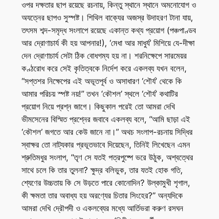
ওপর দক্ষতার ছাপ রয়েছে রচনায়, কিন্তু স্থানে স্থানে অমনোযোগ ও
অযত্নের ছাপও সুস্পষ্ট। শিথিল বাক্যের অজস্র উদাহরণ টানা যায়,
তৎসম শব্দ-সমৃদ্ধ সংলাপে রয়েছে একান্ত কথ্য প্রয়োগ (পঞ্চপাণ্ডব
আর দ্রোণাচার্য কী হয় আপনার!), ‘মেধা আর মাধুর্য’ মিশিয়ে যে-দীক্ষা
দেন দ্রোণাচার্য সেটা ঠিক বোধগম্য হয় না। শরনিক্ষেপে সারমেয়র
কণ্ঠরোধ করে সেই কৃতিত্বকে নির্দেশ করে একলব্য যখন বলেন,
“সপ্তশর নিক্ষেপের এই অভূতপূর্ব ও অসাধারণ ‘শৌর্য’ থেকে কি
আমার পরিচয় স্পষ্ট নয়!” তখন ‘কৌশল’ স্থলে ‘শৌর্য’ কথাটির
প্রয়োগ নিয়ে প্রশ্ন জাগে। কিছুকাল পরেই তো আমরা দেখি
ভীমসেনের বিস্মিত প্রশ্নের জবাবে একলব্য বলে, “আমি ছাড়া এই
‘কৌশল’ জগতে আর কেউ জানে না।” অথচ সংলাপ-রচনায় সিদ্ধির
স্বাক্ষর তো নাট্যকার প্রভূতভাবে দিয়েছেন, তিনিই লিখেছেন এমন
শ্রুতিমধুর সংলাপ, “তৃণ সে যতই পত্রপুষ্পে ভরে উঠুক, অশ্বত্থের
সাথে চলে কি তার তুলনা? ক্ষুদ্র বলিভুক, তার যতই হোক গতি,
শ্যেণের উচ্চতায় কি সে উড়তে পারে কোনোদিন? উল্কামুখী শৃগাল,
কী ক্ষমতা তার অবাধ্য হয় অরণ্যের চিতার সিংহের?” অন্যদিকে
আমরা দেখি দ্রৌপদী ও একলব্যের মধ্যে আর্তিভরা করুণ রসঘন