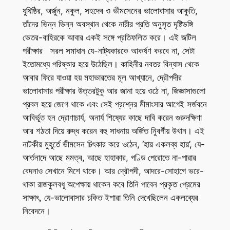
যুধিষ্ঠির, অর্জুন, নকুল, সহদেব ও ভীমসেনের ভালোবাসার আকুতি,
তাঁদের ভিন্ন ভিন্ন অবস্থান থেকে নারীর প্রতি অনুসৃত দৃষ্টিভঙ্গি
ভেতর-বাহিরকে আবার একই সঙ্গে প্রতিফলিত করে। এই জটিল
পরীক্ষার সরল সমাধান যে-নাট্যকারকে আকর্ষণ করবে না, সেটা
ইতোমধ্যে পরিষ্কার হয়ে উঠেছিল। কাহিনীর নবতর বিন্যাস থেকে
আবার ফিরে যাওয়া হয় মহাভারতের মূল আখ্যানে, দ্রৌপদীর
ভালোবাসার পরীক্ষার উত্তরটুকু আর জানা হয়ে ওঠে না, জিজ্ঞাসাগুলো
প্রবল হয়ে জেগে থাকে এবং সেই প্রশ্নের মীমাংসার আগেই সর্জবনে
আবির্ভূত হন দ্রোণাচার্য, অনার্য শিষ্যের কাছে দাবি করেন গুরুদক্ষিণা
আর শঠতা দিয়ে রুদ্ধ করেন বহু সাধনায় অর্জিত নিুবর্গীয় উখান। এই
নাটকীয় মুহূর্তে ভীমসেন চিৎকার করে ওঠেন, ‘হায় একলব্য হায়’, যে-
আর্তনাদে আছে মমত্ব, আছে হাহাকার, গণ্ডি পেরোতে না-পারার
বেদনাও সেখানে মিশে থাকে। আর দ্রৌপদী, আদরে-সোহাগে ভরে-
থাকা রাজকুলবধূ অপেক্ষায় থাকেন কবে তিনি পাবেন প্রকৃত প্রেমের
সাক্ষাৎ, যে-ভালোবাসার চকিত ইশারা তিনি দেখেছিলেন একলব্যের
নিবেদনে।