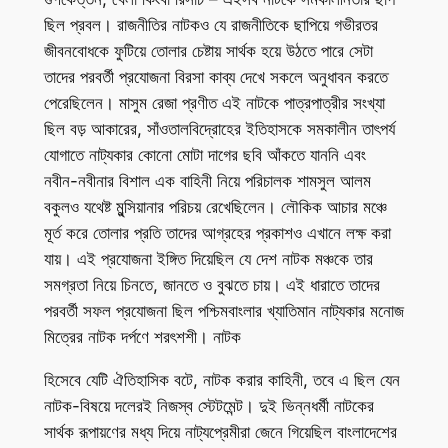
ছিল প্রবল। রাজনীতির নাটকও যে রাজনীতিকে ছাপিয়ে গভীরতর
জীবনবোধকে ফুটিয়ে তোলার চেষ্টায় সার্থক হয়ে উঠতে পারে সেটা
তাদের পরবর্তী প্রযোজনা বিরসা কাব্য দেখে সকলে অনুধাবন করতে
পেরেছিলেন। মাসুম রেজা প্রণীত এই নাটকে পাত্রপাত্রীর সংখ্যা
ছিল বড় আকারের, সাঁওতালবিদ্রোহের ইতিহাসকে সমকালীন তাৎপর্য
যোগাতে নাট্যকার কোনো মোটা দাগের ছবি আঁকতে যাননি এবং
নবীন-নবীনার বিশাল এক বাহিনী নিয়ে পরিচালক শামসুল আলম
বকুলও যথেষ্ট মুন্সিয়ানার পরিচয় রেখেছিলেন। লৌকিক আচার মঞ্চে
মূর্ত করে তোলার প্রতি তাদের আগ্রহের প্রকাশও এখানে লক্ষ করা
যায়। এই প্রযোজনা ইঙ্গিত দিয়েছিল যে দেশ নাটক মঞ্চকে তার
সমগ্রতা নিয়ে চিনতে, জানতে ও বুঝতে চায়। এই ধারাতে তাদের
পরবর্তী সফল প্রযোজনা ছিল পশ্চিমবাংলার খ্যাতিমান নাট্যকার মনোজ
মিত্রের নাটক দর্পণে শরৎশশী। নাটক
হিসেবে যেটি ঐতিহাসিক বটে, নাটক করার কাহিনী, তবে এ ছিল যেন
নাটক-বিষয়ে দলেরই নিজস্ব স্টেটমেন্ট। দুই ভিন্নধর্মী নাটকের
সার্থক রূপায়ণের মধ্য দিয়ে নাট্যপ্রেমীরা জেনে গিয়েছিল বাংলাদেশের