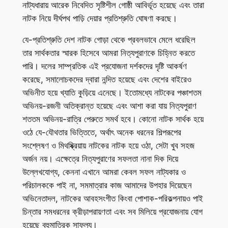
নাট্যধারায় আরেক নিবেদিত সৃষ্টিশীল গোষ্ঠী আবির্ভূত হয়েছে এবং তারা
নাটক নিয়ে দীর্ঘপথ পাড়ি দেয়ার প্রতিশ্রুতি ঘোষণা করছে।
যে-প্রতিশ্রুতি দেশ নাটক গোড়া থেকে প্রবলভাবে মেলে ধরেছিল
তার সার্থকতার স্মারক হিসেবে আমরা নিত্যপুরাণকে চিহ্নিত করতে
পারি। দলের সাম্প্রতিক এই প্রযোজনা দর্শকদের দৃষ্টি আকর্ষণ
করেছে, সমালোচকদের দ্বারা নন্দিত হয়েছে এবং দেশের বাইরেও
অভিনীত হয়ে খ্যাতি কুড়িয়ে এনেছে। ইতোমধ্যে নাটকের পঞ্চাশতম
অভিনয়-রজনী অতিক্রান্ত হয়েছে এবং আশা করা যায় নিত্যপুরাণ
শততম অভিনয়-রাত্রি পেরুতে সমর্থ হবে। কোনো নাটক সার্থক হয়ে
ওঠে যে-যৌথতার ভিত্তিতে, অর্থাৎ অনেক ধরনের শিল্পরূপের
সংশ্লেষণ ও মিথষ্ক্রিয়ায় নাটকের নাটক হয়ে ওঠা, সেটা খুব সহজ
অর্জন নয়। এক্ষেত্রে নিত্যপুরাণের সফলতা নানা দিক দিয়ে
উল্লেখযোগ্য, কেননা এখানে আমরা কেবল সফল নাট্যকার ও
পরিচালককে পাই না, সমমাত্রার কাজ আমাদের উপহার দিয়েছেন
অভিনেতাদল, নাটকের আবহসংগীত কিংবা পোশাক-পরিকল্পনায়ও পাই
চিন্তার সমধরনের ক্রীড়াপরায়ণতা এবং সব মিলিয়ে প্রযোজনায় যোগ
হয়েছে বহুমাত্রিক সাফল্য।