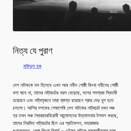
নিত্য যে পুরাণ
মফিদুল হক
দেশ নাটককে দল হিসেবে এখন আর নবীন গোষ্ঠী কিংবা নবীনের গোষ্ঠী
বলা যাবে না, তাদের নাট্যচর্চার বয়স বেড়েছে, দলের সদস্যরা স্থিতধী
হয়েছেন এবং নাট্যসৃজনে তারা ব্যাপ্ত রয়েছেন প্রায় দেড় যুগ হতে
চললো। আশির দশকের শেষাশেষি দেশ নাটকের নাট্যচর্চা যখন শুরু
হয় তখন মঞ্চ স্বৈরাচারবিরোধী আন্দোলনের উত্তালতায় টলমল করছে,
তাদের নিয়মিত নাট্যচর্চায় ছিল এর প্রতিফলন, মহারাজার
গুণকেত্তন, খেলা কিংবা রিসার্চ – এইসব নাটকে সমকালীনতার ছাপ