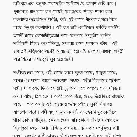
অভিঘাত এক অনুপম পারস্পরিক প্রতিস্পর্ধার আবেশ তৈরি করে।
পুরাণমতে মালকোষ রাগ গেয়েই প্রলয়ঙ্কর শিবকে শান্ত করে
করুণাময় করেছিলেন পার্বতী, তাই এই রাগের বীররসের সঙ্গে মিশে
আছে স্নিগ্ধ করুণাধারা। এই রাগ তাই একইসঙ্গে পার্বতীর কমনীয়
তাপসী রূপের তেজোদীপ্ততার সঙ্গে একেবারে বিপ্রতীপ দুর্নিবার
সর্ববিনাশী শিবের করুণাসিন্ধু, মঙ্গলময় রূপের সম্মিলন ঘটায়। এই
রাগ তাই সত্যিকার অর্থেই আমাদের মতো এই ছাপোষা সাধারণ পার্বতী
আর শিবের দাম্পত্যের সুর হয়ে ওঠে।
সংগীতগুরুরা বলেন, এই রাগের চলনে দৃঢ়তা আছে, ঋজুতা আছে,
আবার এর সক্ষম গায়নে আত্মত্যাগ, সংযম, গভীর নিবেদনের প্রকাশ
ঘটে। দাম্পত্যও দিনশেষে তাই দৃঢ় হয়ে একে অপরের পাশে দাঁড়ানো
যেমন আছে, ঠিক তেমন করেই হেরে গিয়ে, ছেড়ে দিয়ে জিতে যাওয়াও
আছে। আর আমার এই প্রেমময় আত্মসমর্পণের সুরই বাঁধা হয়
মালকোষ রাগে। বাদী মধ্যম আর সমবাদী ষড়জের ঋজুতাকে ঘিরে
থাকা কোমল গান্ধার, কোমল ধৈবত আর কোমল নিষাদের মোলায়েম
স্নিগ্ধতা কখনো কদাচ বিচ্ছিন্নতার নয়, বরং সতত সংযুক্তির কথা
বলে। ওস্তাদ আলী আকবর খাঁ প্রসঙ্গক্রমে বলেছিলেন, এই রাগের