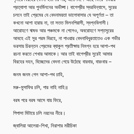
প্রত্যাশা আর পুনর্মিলনের অভীপ্সা। বাগেশ্রীর স্বরবিন্যাসে, সুরের
চলনে তাই প্রেমের যে বেদনাময়তা ভালোবাসার যে অপূর্ণতা – তা
কখনো আশা হারায় না, তা সতত মিলনপিয়াসী, স্বপ্নবিলাসী।
আরোহণে ঋষভ আর পঞ্চমকে না পেলেও, অবরোহণে সপ্তসুরের
আবহে এই সুর পরম বিরহে, না পাওয়ার বেদনাবিধুরতাতেও এক গভীর
ভরসায় চিরন্তন প্রেমের ব্যাকুল প্রতীক্ষায় নিমগ্ন হয়ে আশা-পথ
রচনা করতে শেখায় আমাকে। আর তাই বাগেশ্রীর সুরেই আমার
বিরহের দহন, বিচ্ছেদের বেদনা গেয়ে উঠেছে বারবার, বারংবার –
জনম জনম গেল আশা-পথ চাহি,
মরু-মুসাফির চলি, পার নাহি নাহি॥
বরষ পরে বরষ আসে যায় ফিরে,
পিপাসা মিটায়ে চলি নয়নের নীরে।
জ্বালিয়া আলেয়া-শিখা, নিরাশার মরীচিকা