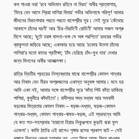
কম পাওয়া নয়! ‘রবে অভিমান রহিবে না বিরহ’ অধীর প্রত্যাশায়,
‘ফিরে যেন আসে প্রিয়া মাগিয়া বিদায়’ গভীর অভিলাষে পরিপূর্ণ আমার
জীবনের বিরহগাথার পরতে পরতে বাগেশ্রীর সুর। সেই সুরে ‘কেঁদেছে
আকাশে চাঁদের ঘরণী’ আর ‘চির-বিরহিণী রোহিণী’ আমার সজল অশ্রু
মিশে আছে; ‘ছুটে তরঙ্গ বাসনা-ভঙ্গ সে অঙ্গ পরশিতে’ হৃদয়ের গভীর
ব্যাকুলতা জড়িয়ে আছে; একাকার হয়ে আছে ‘চকোর উতলা চাঁদের
লাগিয়া’র মতো কাতর প্রতীক্ষা; ‘চাঁদ হেরিছে চাঁদ-মুখ তার’ দেখার
জন্য মিলনের অধীর আকাক্সক্ষা।
রাত্রি দ্বিতীয় প্রহরের নিস্তব্ধতার মাঝে বাগেশ্রীর কোমল গান্ধার
আর নিষাদ যেন নীরব অশ্রুজলের একান্ত অনুষঙ্গ আমার। মনে হয়
আমি একা নই, আমার সঙ্গে বাগেশ্রীর সুরে ‘কাঁহা পিউ কাঁহা ডাকিছে
পাপিয়া, কুমুদীরে কাঁদাইতে’। বাদীস্বর শুদ্ধ মধ্যম আর সমবাদী
ষড়জের মিত্রতায় কোমল নিষাদ – ষড়জ-মধ্যম, ষড়জ-কোমল
গান্ধার-মধ্যম, কোমল গান্ধার-ঋষভ-ষড়জ, এই স্বরবন্ধে আমি
যে কত শত-সহস্রবার ‘হারানো হিয়ার নিকুঞ্জপথে কুড়াই ঝরা ফুল
একেলা’। কাফি ঠাটের এই রাগেও শৃঙ্গার রসের প্রকাশ ঘটে – সেই
শৃঙ্গারে বিরহের বেদনা হতাশার নয়, এতে মিশে আছে ফিরে পাওয়ার