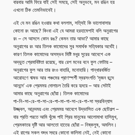
বারবার আমি ফিরে যাই সেই সময়ে, সেই অনুভবে, মন রঙিন হয়
এখনো ঠিক তেমনিভাবেই।
এই যে মন রঙিন হওয়ার কথা বললাম, সত্যিই কি ভালোবাসার
কোনো রং আছে? কিংবা এই যে আমরা হরহামেশাই বলি অনুরাগের
রং – সে আসলে কোন রঙ? কেমন তার আভা? আমার কাছে
অনুরাগের রং আর তিলক কামোদের সুর সমার্থক সত্যিকার অর্থেই।
কারণ তিলক কামোদের অসম্ভব মিষ্টি মধুর সুরের আবেশে এক
অদ্ভুত প্রেমাবিষ্টতা রয়েছে, যার রেশ মনের বনে ফুল ফোটায় –
অনুরাগের ফুল আর তার রংও বাহারি, মনোহারি। গান্ধারবর্জিত
আরোহণে ঋষভ আর পঞ্চমের প্রাণস্পর্শী স্বরসংগতি ‘সৃজন ছন্দে
আনন্দে’ এক প্রেমময় দোলাচল তৈরি করে হৃদয়ে – আর সেটাই
আমার কাছে অনুরাগের ছোঁয়া। তিলক কামোদের
পা-নি-সা-রে-গা-সা-রে-পা-মা-গা-সা-রে-গা-সা স্বরবিন্যাস
উজ্জ্বল, আনন্দময় এবং প্রেমময় আবেগে উদ্ভাসিত এক ছোটগল্প –
যার প্রতি পরতে আমি খুঁজে পাই প্রিয় মানুষের আলোমাখা হাসিমুখ,
প্রেমকাতর দৃষ্টি আর আলতো হাতের ছোঁয়া – নিষ্কলুষ, অমলিন।
এই রাগের সকল শুদ্ধ স্বরে কোনো কালিমা নেই, নেই কোনো