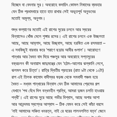
বিচ্ছেদ বা বেদনার সুর। অবরোহে কদাচিৎ কোমল নিষাদের ব্যবহার
যেন ঠিক প্রথমবারে হাতে হাত রাখার সেই অভূতপূর্ব অনুভবের
মতোই অমূল্য, অনুপম।
শুদ্ধ কল্যাণের মতোই এই রাগের সুরের চলনে আর স্বরের
বিন্যাসেও খোঁজ মেলে শৃঙ্গার রসের। এই রাগের চলনে এক উচ্ছলতা
আছে, আছে আহ্লাদ, আছে উচ্ছ্বাস, আছে হরষিত এক রসময়তা –
এ সবকিছুই বারবার করে ‘পরাণে ছড়ায় আবীর গুলাল’। আরোহণে
গান্ধার আর ধৈবত বাদ দিয়ে পঞ্চসুর আর অবরোহে সপ্তসুরের
বক্রচলন কী অনায়াস জাদুমন্ত্রে যেন ‘হঠাৎ-আলোর ঝল্‌কানি লেগে,
ঝলমল করে চিত্ত’। রাত্রি দ্বিতীয় প্রহরের (রাত ৯টা থেকে ১২টা)
রাগ এই তিলক কামোদ বাদীস্বর ষড়জ থেকে সমবাদী পঞ্চম হয়ে
ধৈবত – মধ্যম গান্ধারের বিন্যাস যেন ঠিক আমাদের প্রেমের গল্প
যেখানে ‘পথ বেঁধে দিল বন্ধনহীন গ্রন্থি, আমরা দুজন চলতি হাওয়ার
পন্থী’। এই রাগের সুরে আছে গভীর বিশ্বাস, আছে অপার আশা
আর আনন্দময় স্বপ্নের আশ্বাস – ঠিক যেমন করে সেই কাঁচা বয়সে
‘নাই আমাদের সঞ্চিত ধনরত্ন, নাই রে ঘরের লালনললিত যত্ন’ জেনে