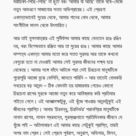
মরীচিকা-পিছে-পিছে’ না ছুটে বরং ‘আমার যা আছে’ তাকে ঘষে-মেজে
নতুন আভরণে সাজানোর সতত অভিপ্রায়ের। এই প্রেরণা
একান্তভাবেই সুরের থেকে, আমার গানের বোধ থেকে, আমার
সাংগীতিক মানস থেকে উৎসারিত।
আর তাই যুগলযাত্রার এই সুদীর্ঘপথ আমার কাছে যেনতেন রঙে রঙিন
নয়, বরং বিশেষভাবে রঞ্জিত আর তা সুরের রঙে। আমার কাছে আমার
দাম্পত্য একান্ত আমার মতো করে সতত সুরময় আর তাকে কখনো
বেসুরো হতে না দেওয়াই আমার সেই সুরময় জীবনের লক্ষ্য হয়ে
থেকেছে। আমার সঙ্গে ফাঁদে আটকে পড়া সেই চিরচেনা মানুষটিকে
পুরোপুরি আজো বুঝে ফেলিনি, জানতে পারিনি – আর তাতেই বোধকরি
সবচেয়ে বড় আনন্দ – ঠিক যেমনটা হয় হাজারবার গেয়েও কোনো
চিরচেনা রাগের সুরকে আজো নতুন করে আবিষ্কার করি প্রতিবার
গাইতে গেলে। ওই আকাক্সক্ষাটুকু, ওই খুঁজে পাওয়ার আনন্দটুকুই এই
জীবনের প্রাপ্তি। আবার ‘চিরবন্ধু, চিরনির্ভর’ পরানপ্রিয় মানুষটিকে
নানান রাগের, নানান স্বরবন্ধে, সুরব্যঞ্জনাতে প্রতিদিনকার জীবনে যে
খুঁজে পাই – অতিসাধারণ এই আমার কাছে সেটুকুই প্রাপ্তি, তারই
অপর নাম প্রেম। সেই প্রেমে পূর্বরাগ, অনুরাগ, অভিসার, মিলন,