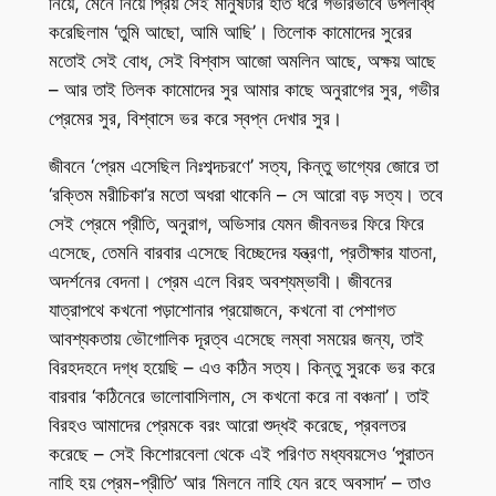
নিয়ে, মেনে নিয়ে প্রিয় সেই মানুষটার হাত ধরে গভীরভাবে উপলব্ধি
করেছিলাম ‘তুমি আছো, আমি আছি’। তিলোক কামোদের সুরের
মতোই সেই বোধ, সেই বিশ্বাস আজো অমলিন আছে, অক্ষয় আছে
– আর তাই তিলক কামোদের সুর আমার কাছে অনুরাগের সুর, গভীর
প্রেমের সুর, বিশ্বাসে ভর করে স্বপ্ন দেখার সুর।
জীবনে ‘প্রেম এসেছিল নিঃশব্দচরণে’ সত্য, কিন্তু ভাগ্যের জোরে তা
‘রক্তিম মরীচিকা’র মতো অধরা থাকেনি – সে আরো বড় সত্য। তবে
সেই প্রেমে প্রীতি, অনুরাগ, অভিসার যেমন জীবনভর ফিরে ফিরে
এসেছে, তেমনি বারবার এসেছে বিচ্ছেদের যন্ত্রণা, প্রতীক্ষার যাতনা,
অদর্শনের বেদনা। প্রেম এলে বিরহ অবশ্যম্ভাবী। জীবনের
যাত্রাপথে কখনো পড়াশোনার প্রয়োজনে, কখনো বা পেশাগত
আবশ্যকতায় ভৌগোলিক দূরত্ব এসেছে লম্বা সময়ের জন্য, তাই
বিরহদহনে দগ্ধ হয়েছি – এও কঠিন সত্য। কিন্তু সুরকে ভর করে
বারবার ‘কঠিনেরে ভালোবাসিলাম, সে কখনো করে না বঞ্চনা’। তাই
বিরহও আমাদের প্রেমকে বরং আরো শুদ্ধই করেছে, প্রবলতর
করেছে – সেই কিশোরবেলা থেকে এই পরিণত মধ্যবয়সেও ‘পুরাতন
নাহি হয় প্রেম-প্রীতি’ আর ‘মিলনে নাহি যেন রহে অবসাদ’ – তাও