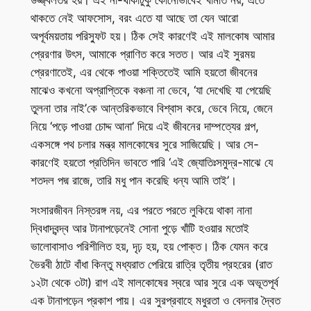
উজ্জ্বলতর হয়। এই না-থাকাটুকু কোনোভাবেই খামতি নয়, এতে
থাকতে নেই আফসোস, বরং এতে যা আছে তা যেন আরো
অপূর্বময়তায় পরিস্ফুট হয়। ঠিক সেই কারণেই এই মালকোষ আমার
প্রেরণার উৎস, আমাকে প্রাণিত করে সতত। আর এই সুরময়
প্রেরণাতেই, এর থেকে পাওয়া শক্তিতেই আমি হয়তো জীবনের
মাঝেও কখনো অপ্রাপ্তিকে বঞ্চনা না ভেবে, ‘যা দেখেছি যা পেয়েছি
তুলনা তার নাই’কে আন্তরিকভাবে বিশ্বাস করে, ভেবে নিয়ে, জেনে
নিয়ে ‘পড়ে পাওয়া চোদ্দ আনা’ দিয়ে এই জীবনের দাম্পত্যের গল্প,
একসঙ্গে পথ চলার মন্ত্র মালকোষের সুরে সাজিয়েছি। আর সে-
কারণেই হয়তো প্রতিদিন ভাবতে পারি ‘এই জ্যোতিঃসমুদ্র-মাঝে যে
শতদল পদ্ম রাজে, তারি মধু পান করেছি ধন্য আমি তাই’।
সংসারজীবন নিস্তরঙ্গ নয়, এর পরতে পরতে লুকিয়ে থাকা নানা
দ্বিধাদ্বন্দ্ব আর টানাপড়েনেই সোনা পুড়ে খাঁটি হওয়ার মতোই
ভালোবাসাও পরিশীলিত হয়, দৃঢ় হয়, হয় পোক্ত। ঠিক যেমন করে
ভৈরবী ঠাটে বাঁধা কিন্তু মধ্যরাত পেরিয়ে রাত্রি তৃতীয় প্রহরের (রাত
১২টা থেকে ৩টা) রাগ এই মালকোষের স্বরে আর সুরে এক অভূতপূর্ব
এক টানাপড়েন প্রকাশ পায়। এর সুরপ্রবাহে মধুরতা ও বেদনার দ্বৈত