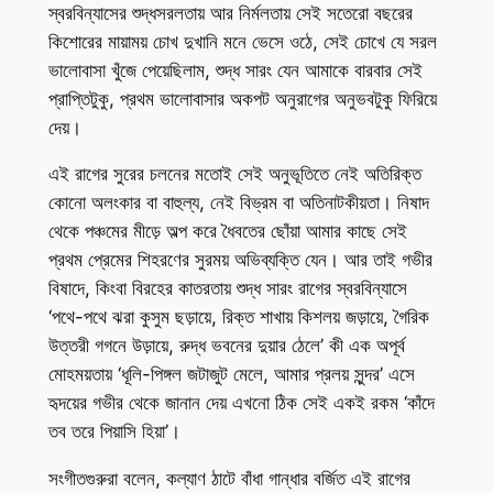
স্বরবিন্যাসের শুদ্ধসরলতায় আর নির্মলতায় সেই সতেরো বছরের
কিশোরের মায়াময় চোখ দুখানি মনে ভেসে ওঠে, সেই চোখে যে সরল
ভালোবাসা খুঁজে পেয়েছিলাম, শুদ্ধ সারং যেন আমাকে বারবার সেই
প্রাপ্তিটুকু, প্রথম ভালোবাসার অকপট অনুরাগের অনুভবটুকু ফিরিয়ে
দেয়।
এই রাগের সুরের চলনের মতোই সেই অনুভূতিতে নেই অতিরিক্ত
কোনো অলংকার বা বাহুল্য, নেই বিভ্রম বা অতিনাটকীয়তা। নিষাদ
থেকে পঞ্চমের মীড়ে অল্প করে ধৈবতের ছোঁয়া আমার কাছে সেই
প্রথম প্রেমের শিহরণের সুরময় অভিব্যক্তি যেন। আর তাই গভীর
বিষাদে, কিংবা বিরহের কাতরতায় শুদ্ধ সারং রাগের স্বরবিন্যাসে
‘পথে-পথে ঝরা কুসুম ছড়ায়ে, রিক্ত শাখায় কিশলয় জড়ায়ে, গৈরিক
উত্তরী গগনে উড়ায়ে, রুদ্ধ ভবনের দুয়ার ঠেলে’ কী এক অপূর্ব
মোহময়তায় ‘ধূলি-পিঙ্গল জটাজুট মেলে, আমার প্রলয় সুন্দর’ এসে
হৃদয়ের গভীর থেকে জানান দেয় এখনো ঠিক সেই একই রকম ‘কাঁদে
তব তরে পিয়াসি হিয়া’।
সংগীতগুরুরা বলেন, কল্যাণ ঠাটে বাঁধা গান্ধার বর্জিত এই রাগের