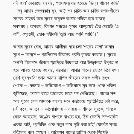
নদী হাল’ ভেঙেছে বারবার, শতসহস্রবার হয়েছে ‘ছিন্ন পালের কাছি’
– তবু আমার ভেতরকার সুর, আশৈশব চর্চিত আর চর্যিত রাগসংগীতের
স্বরের সাহচর্য আর সুরের অনুষঙ্গ আমার শক্তি হয়ে রয়েছে
সবসময়। অসহায়, বিষণ্ন সময়েও সুরের আশ্রয়েই টের পেয়েছি ‘এ
বাণী, প্রেয়সী, হোক মহীয়সী ‘তুমি আছ আমি আছি’।’
আমার সুরের বোধ, আমার আজীবন বয়ে চলা ‘গানের ডালা’ আমার
সুখে – আনন্দে – প্রাপ্তিতে জীবনের প্রতি কৃতজ্ঞ করেছে। সুরের
অঞ্জলি নিবেদনে জীবনে প্রাপ্তির উচ্ছলতা আর উজ্জ্বলতা উদ্ধত না
হয়ে আনত হয়েছে বহুবার, বারবার। আবার ‘গানের ভেতর দিয়ে যখন
দেখি ভুবনখানি’ তখন আমার যাপিত জীবনের সকল গভীর দুঃখে –
শোকে – বেদনায় – অভিযোগে – অভিমানে সুর সঙ্গে থেকে শক্তি
জুগিয়েছে, আলো হাতে আলেয়ার মতো পথ দেখিয়েছে। গানের সঙ্গ
আর সুরের বোধ আমাকে বারবার মনে করিয়েছে প্রতিনিয়ত চর্চা করে,
চর্যা করে, আদরে – ভালোবাসায় – মায়ায় – শাসনে সুরকে, গানকে
যেমন আয়ত্তে, কণ্ঠের নাগালে রাখতে হয়, ঠিক তেমনি ‘দাম্পত্যটা
একটা আর্ট, প্রতিদিন ওকে নতুন করে সৃষ্টি করা চাই’ যেমনটা স্বয়ং
রবিঠাকুর বলে গেছেন। আশৈশব গানের তালিম থেকে শিখেছি