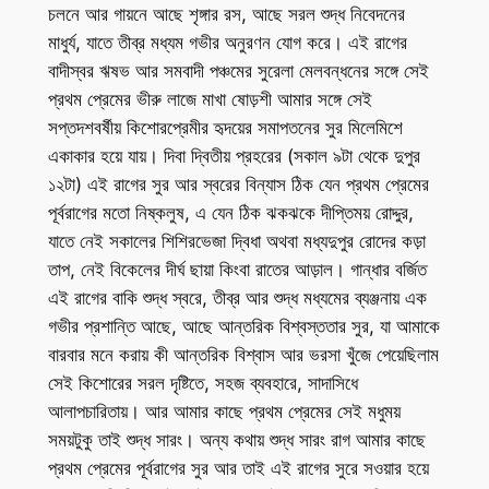
চলনে আর গায়নে আছে শৃঙ্গার রস, আছে সরল শুদ্ধ নিবেদনের
মাধুর্য, যাতে তীব্র মধ্যম গভীর অনুরণন যোগ করে। এই রাগের
বাদীস্বর ঋষভ আর সমবাদী পঞ্চমের সুরেলা মেলবন্ধনের সঙ্গে সেই
প্রথম প্রেমের ভীরু লাজে মাখা ষোড়শী আমার সঙ্গে সেই
সপ্তদশবর্ষীয় কিশোরপ্রেমীর হৃদয়ের সমাপতনের সুর মিলেমিশে
একাকার হয়ে যায়। দিবা দ্বিতীয় প্রহরের (সকাল ৯টা থেকে দুপুর
১২টা) এই রাগের সুর আর স্বরের বিন্যাস ঠিক যেন প্রথম প্রেমের
পূর্বরাগের মতো নিষ্কলুষ, এ যেন ঠিক ঝকঝকে দীপ্তিময় রোদ্দুর,
যাতে নেই সকালের শিশিরভেজা দ্বিধা অথবা মধ্যদুপুর রোদের কড়া
তাপ, নেই বিকেলের দীর্ঘ ছায়া কিংবা রাতের আড়াল। গান্ধার বর্জিত
এই রাগের বাকি শুদ্ধ স্বরে, তীব্র আর শুদ্ধ মধ্যমের ব্যঞ্জনায় এক
গভীর প্রশান্তি আছে, আছে আন্তরিক বিশ্বস্ততার সুর, যা আমাকে
বারবার মনে করায় কী আন্তরিক বিশ্বাস আর ভরসা খুঁজে পেয়েছিলাম
সেই কিশোরের সরল দৃষ্টিতে, সহজ ব্যবহারে, সাদাসিধে
আলাপচারিতায়। আর আমার কাছে প্রথম প্রেমের সেই মধুময়
সময়টুকু তাই শুদ্ধ সারং। অন্য কথায় শুদ্ধ সারং রাগ আমার কাছে
প্রথম প্রেমের পূর্বরাগের সুর আর তাই এই রাগের সুরে সওয়ার হয়ে