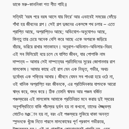
ডাকে মরু-কাননিকা শত গীত গাহি॥
সত্যিই ‘বরষ পরে বরষ আসে যায় ফিরে’ আর এভাবেই সময়ের ফোঁড়ে
গাঁথা হয় জীবনের গল্প। সেই গল্প দুজনের একসঙ্গে পথ চলার – এতে
প্রাপ্তি আছে, অপ্রাপ্তিও আছে; অভিযোগ-অনুযোগও আছে,
কিন্তু তার চেয়ে অনেক বেশি করে আছে একে অপরকে জড়িয়ে
বাঁচার, ভরিয়ে রাখার সাতকাহন। অনুরাগ-অভিমান-অভিসার-বিরহ
এই সব মিলিয়েই বয়ে চলে যে যাপিত জীবন, যার পোশাকি নাম
দাম্পত্য – আমার সেই দাম্পত্যের প্রতিদিনের সুরের জোগানদার রাগ
মালকোষ। আমার কাছে এই রাগ যেন এক নিভৃত, গভীর, অথচ
দুর্বোধ্য এক শক্তির আধার। জীবনে যেমন সব পাওয়া হয়ে ওঠে না,
ওই খানিক অপ্রাপ্তি বরং জীবনকে, এর প্রতিদিনকার যাপনকে আরো
ঋদ্ধ করে, শুদ্ধ করে। ঠিক তেমনি ঋষভ আর পঞ্চম বর্জিত
পঞ্চস্বরের এই মালকোষ আমাকে প্রতিনিয়ত মনে করায় দুই স্বরের
অনুপস্থিতিতে বাকি পাঁচস্বর দুর্বল হয় না কখনো, তাদের ঔজ্জ্বল্য
মোটেও মøান হয় না, বরং এই পঞ্চস্বরে লুকিয়ে থাকা অনন্ত
স্পন্দনকে খুঁজে নিতে পারলে মালকোষের পূর্ণ প্রকাশ গভীরতর,