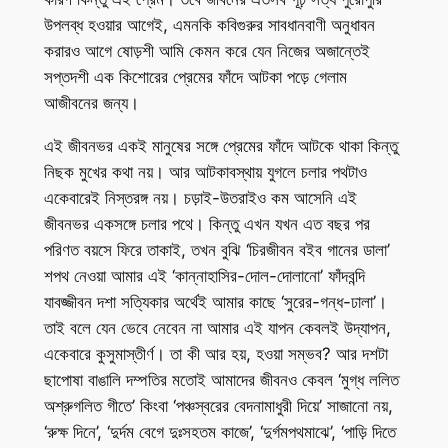
উপলব্ধ হওয়ার আগেই, এমনকি কবিগুরুর সাবধানবাণী অনুধাবন
করারও আগে ষোড়শী আমি কেমন করে যেন নিজের অজান্তেই
সপ্তদশী এক কিশোরের প্রেমের ফাঁদে আটকা পড়ে গেলাম
আজীবনের জন্য।
এই জীবনভর একই মানুষের সঙ্গে প্রেমের ফাঁদে আটকে থাকা কিন্তু
নিছক মুখের কথা নয়। আর আটকাবস্থায় যুগলে চলার পথটাও
একেবারেই নিস্তরঙ্গ নয়। চড়াই-উতরাইও কম আসেনি এই
জীবনভর একসঙ্গে চলার পথে। কিন্তু এখন যখন এত বছর পর
পরিণত বয়সে ফিরে তাকাই, তখন বুঝি ‘চিরজীবন বইব গানের ডালা’
শপথ নেওয়া আমার এই ‘কান্নাহাসির-দোল-দোলানো’ ফাঁদবন্দি
যাবজ্জীবন দশা সত্যিকার অর্থেই আমার কাছে ‘সুরের-গন্ধ-ঢালা’।
তাই বলে যেন ভেবে নেবেন না আমার এই যাপন কেবলই উদ্যাপন,
একেবারে কুসুমাস্তীর্ণ। তা কী আর হয়, হওয়া সম্ভব? আর দশটা
ছাপোষা বাঙালি দম্পতির মতোই আমাদের জীবনও কেবল ‘মুগ্ধ ললিত
অশ্রুগলিত গীতে’ কিংবা ‘পঞ্চস্বরের বেদনামাধুরী দিয়ে’ সাজানো নয়,
‘রুক্ষ দিনে’, ‘দুর্দম বেগে দুঃসহতম কাজে’, ‘দুর্গমপথমাঝে’, ‘পাড়ি দিতে