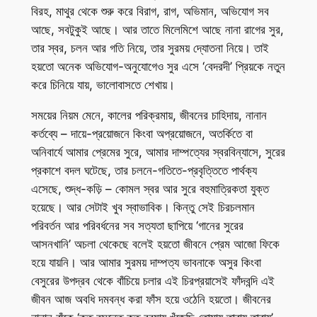
বিরহ, মাথুর থেকে শুরু করে বিরাগ, রাগ, অভিমান, অভিযোগ সব
আছে, সবটুকুই আছে। আর তাতে মিলেমিশে আছে নানা রাগের সুর,
তার স্বর, চলন আর গতি নিয়ে, তার সুরময় দ্যোতনা নিয়ে। তাই
হয়তো অনেক অভিযোগ-অনুযোগেও সুর এসে ‘বেদরদী’ প্রিয়কে নতুন
করে চিনিয়ে যায়, ভালোবাসতে শেখায়।
সময়ের নিয়ম মেনে, কালের পরিক্রমায়, জীবনের চাহিদায়, নানান
কর্তব্যে – দায়ে-প্রয়োজনে কিংবা অপ্রয়োজনে, অতর্কিতে বা
অনিবার্যে আমার প্রেমের সুরে, আমার দাম্পত্যের স্বরবিন্যাসে, সুরের
প্রকাশে বদল ঘটেছে, তার চলনে-গতিতে-প্রবৃত্তিতে পার্থক্য
এসেছে, শুদ্ধ-কড়ি – কোমল স্বর আর সুরে বহুমাত্রিকতা যুক্ত
হয়েছে। আর সেটাই খুব স্বাভাবিক। কিন্তু সেই চিরচলমান
পরিবর্তন আর পরিবর্ধনের সব সত্যতা ছাপিয়ে ‘গানের সুরের
আসনখানি’ অচলা থেকেছে বলেই হয়তো জীবনে প্রেম আজো ফিকে
হয়ে যায়নি। আর আমার সুরময় দাম্পত্য ভাবনাকে অসুর কিংবা
বেসুরের উপদ্রব থেকে বাঁচিয়ে চলার এই চিরপ্রয়াসেই ফাঁদবন্দি এই
জীবন আজ অবধি দমবন্ধ করা ফাঁস হয়ে ওঠেনি হয়তো। জীবনের