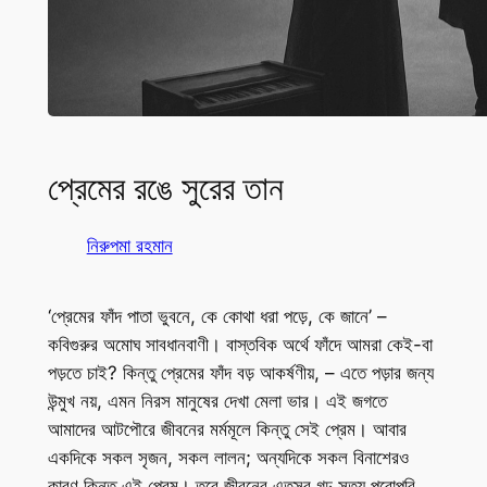
প্রেমের রঙে সুরের তান
নিরুপমা রহমান
‘প্রেমের ফাঁদ পাতা ভুবনে, কে কোথা ধরা পড়ে, কে জানে’ –
কবিগুরুর অমোঘ সাবধানবাণী। বাস্তবিক অর্থে ফাঁদে আমরা কেই-বা
পড়তে চাই? কিন্তু প্রেমের ফাঁদ বড় আকর্ষণীয়, – এতে পড়ার জন্য
উন্মুখ নয়, এমন নিরস মানুষের দেখা মেলা ভার। এই জগতে
আমাদের আটপৌরে জীবনের মর্মমূলে কিন্তু সেই প্রেম। আবার
একদিকে সকল সৃজন, সকল লালন; অন্যদিকে সকল বিনাশেরও
কারণ কিন্তু এই প্রেম। তবে জীবনের এতসব গূঢ় সত্য পুরোপুরি