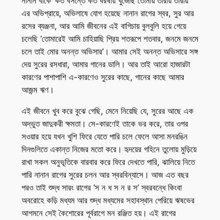
নানান বাঁকে ‘কত বসন্তে কত বরষায় খুঁজেছি তোমায় তারায় তারায়’
এর অভিপ্রায়ে, অভিলাষে যোগ হয়েছে নানান রাগের স্বর, সুর আর
রসের ব্যঞ্জনা, আর আমি জীবনের এই বাগিচায় বুলবুলি হয়ে গেয়ে
চলেছি ‘তোমারেই আমি চাহিয়াছি প্রিয় শতরূপে শতবার, জনমে জনমে
চলে তাই মোর অনন্ত অভিসার’। আমার সেই অনন্ত অভিসারে সঙ্গ
দেয় সুরের রসধারা, আমার গানের ডালি। আর তাই আরো হাজারটা
কারণের পাশাপাশি এ-কারণেও সুরের কাছে, গানের কাছে আমার
আজন্ম ঋণ।
এই জীবনে খুব করে বুঝে গেছি, মেনে নিয়েছি যে, সুরের আছে এক
অদ্ভুত জাদুকরী ক্ষমতা। সে-কারণেই তাকে ভর করে, তার ওপর
সওয়ার হয়ে যখন খুশি ফিরে যেতে পারি চলে ফেলে আসা মনরঙিন
দিনগুলিতে একান্ত নিজের মতো করে। হৃদয়ের গহিনে তুলোয় মুড়িয়ে
রাখা সকল অনুভূতিকে বারবার করে ফিরে দেখতে পারি, ঝালিয়ে নিতে
পারি নানান রাগের সুরের চলন আর স্বরবিন্যাসে। আজ এত বছর
পরও তাই শুদ্ধ সারং রাগের ‘স ন ধ স ন র স’ স্বরবন্ধে কিংবা
অবরোহে কড়ি মধ্যম আর শুদ্ধ মধ্যমের সহাবস্থান পেরিয়ে ঋষভের
আগমনে সেই কৈশোরের পূর্বরাগে মন রঞ্জিত হয়। এই রাগের