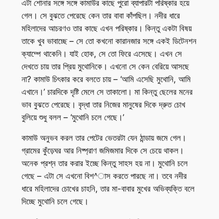
এটা শোনার সঙ্গে সঙ্গে কামাউর কাছে পুরো ব্যাপারটা পরিষ্কার হয়ে
গেল। সে বুঝতে পেরেছে কেন তার বাবা কাঁপছিল। নদীর ধারে
মহিলাদের আচরণও তার কাছে এখন পরিষ্কার। কিন্তু একটা বিষয়
তাকে খুব ভাবাচ্ছে – সে তো কখনো কারানজার সঙ্গে একই ডিটেনশন
ক্যাম্পে থাকেনি। যাই হোক, সে তো ফিরে এসেছে। এখন সে
দেখতে চায় তার প্রিয় মুথোনিকে। এখনো সে কেন বেরিয়ে আসছে
না? কামাউ চিৎকার করে বলতে চায় – ‘আমি এসেছি মুথোনি, আমি
এখানে।’ চারদিকে দৃষ্টি মেলে সে তাকালো। মা কিন্তু ছেলের মনের
ভাব বুঝতে পেরেছে। বৃদ্ধা তার নিজের মানুষের দিকে দ্রুত চোখ
বুলিয়ে শুধু বলল – ‘মুথোনি চলে গেছে।’
কামাউ অনুভব করল তার পেটের ভেতরটা যেন ঠান্ডায় জমে গেল।
গ্রামের কুঁড়েঘর আর নিষ্প্রাণ জমিজমার দিকে সে চেয়ে থাকল।
অনেক প্রশ্ন তার করার ইচ্ছে কিন্তু সাহস হয় না। মুথোনি চলে
গেছে – এটা সে এখনো বিশ^াস করতে পারছে না। তবে নদীর
ধারে মহিলাদের চোখের চাহনি, তার মা-বাবার মুখের অভিব্যক্তি বলে
দিচ্ছে মুথোনি চলে গেছে।