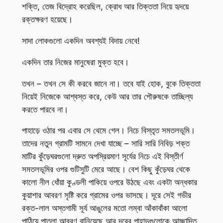
শক্তি, তেজ বিদ্রোহ করেছিল, ক্রোধ আর তিক্ততা নিয়ে হৃদয়ে
রক্তক্ষরণ হয়েছে।
সাদা লোকগুলো একদিন অবশ্যই বিদায় নেবে!
একদিন তার নিজের মানুষেরা মুক্ত হবে।
তখন – তখন সে কী করবে জানে না। তবে যাই হোক, বুকে তিক্ততা
নিয়েই নিজেকে আশ্বস্ত করে, কেউ আর তার পৌরুষকে তাচ্ছিল্য
করতে পারবে না।
পাহাড়ে ওঠার পর এবার সে থেমে গেল। নিচে বিস্তৃত সমতলভূমি।
তাদের নতুন গ্রামটি সামনে দেখা যাচ্ছে – সারি সারি নিবিড় শক্ত
মাটির কুঁড়েঘরগুলো দ্রুত অপস্রিয়মাণ সূর্যের নিচে এই বিস্তীর্ণ
সমতলভূমির ওপর গুটিসুটি মেরে আছে। বেশ কিছু কুঁড়েঘর থেকে
কালো নীল ধোঁয়া কুণ্ডলী পাকিয়ে ওপরে উঠছে এবং একটা অন্ধকার
কুয়াশার আবরণ সৃষ্টি করে গ্রামের ওপর ভাসছে। দূরে সেই গভীর
রক্ত-লাল অস্তগামী সূর্য আঙুলের মতো লম্বা আঁকাবাঁকা আলো
পাঠিয়ে পাতলা আবরণ বানিয়েছে আর দূরের পাহাড়গুলোকে আচ্ছাদিত