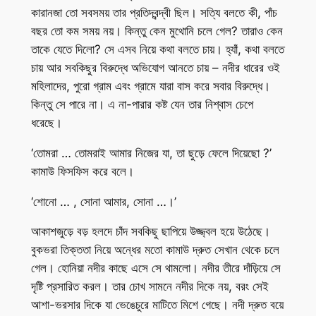
কারানজা তো সবসময় তার প্রতিদ্বন্দ্বী ছিল। সত্যি বলতে কী, পাঁচ
বছর তো কম সময় নয়। কিন্তু কেন মুথোনি চলে গেল? তারাও কেন
তাকে যেতে দিলো? সে এসব নিয়ে কথা বলতে চায়। হ্যাঁ, কথা বলতে
চায় আর সবকিছুর বিরুদ্ধে অভিযোগ আনতে চায় – নদীর ধারের ওই
মহিলাদের, পুরো গ্রাম এবং গ্রামে যারা বাস করে সবার বিরুদ্ধে।
কিন্তু সে পারে না। এ না-পারার কষ্ট যেন তার নিশ্বাস চেপে
ধরেছে।
‘তোমরা … তোমরাই আমার নিজের যা, তা ছুড়ে ফেলে দিয়েছো ?’
কামাউ ফিসফিস করে বলে।
‘শোনো … , সোনা আমার, সোনা …।’
আকাশজুড়ে বড় হলদে চাঁদ সবকিছু ছাপিয়ে উজ্জ্বল হয়ে উঠেছে।
বুকভরা তিক্ততা নিয়ে অন্ধের মতো কামাউ দ্রুত সেখান থেকে চলে
গেল। হোনিয়া নদীর কাছে এসে সে থামলো। নদীর তীরে দাঁড়িয়ে সে
দৃষ্টি প্রসারিত করল। তার চোখ সামনে নদীর দিকে নয়, বরং সেই
আশা-ভরসার দিকে যা ভেঙেচুরে মাটিতে মিশে গেছে। নদী দ্রুত বয়ে