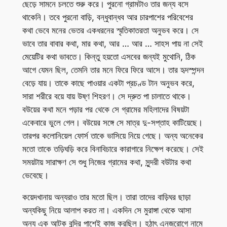
ছেড়ে সামনে চলতে শুরু করে। পুরনো গ্রামটাও তার জন্য বসে
থাকেনি। তবে পুরনো বাড়ি, বন্ধুবান্ধব আর চারপাশের পরিবেশের
কথা ভেবে মনের ভেতর একধরনের স্মৃতিকাতরতা অনুভব করে। সে
ভাবে তার বাবার কথা, মার কথা, আর … আর … সাহস পায় না সেই
মেয়েটির কথা ভাবতে। কিন্তু হয়তো এসবের জন্যই মুথোনি, ঠিক
আগে যেমন ছিল, তেমনি তার মনে ফিরে ফিরে আসে। তার হৃদস্পন্দন
বেড়ে যায়। তাকে কাছে পাওয়ার একটা প্রচণ্ড টান অনুভব করে,
সারা শরীরে বয়ে যায় উষ্ণ শিহরণ। সে দ্রুত পা চালাতে থাকে।
বউয়ের কথা মনে পড়ার পর থেকে সে গ্রামের মহিলাদের বিষয়টা
একেবারে ভুলে গেল। বউয়ের সঙ্গে সে মাত্র দু-সপ্তাহ কাটিয়েছে।
তারপর কলোনিয়েল ফোর্স তাকে ভাসিয়ে নিয়ে গেছে। অন্য অনেকের
মতো তাকে তড়িঘড়ি করে বিনাবিচারে কারাগারে নিক্ষেপ করেছে। সেই
সময়টায় সারাক্ষণ সে শুধু নিজের গ্রামের কথা, সুন্দরী বউটার কথা
ভেবেছে।
কয়েদখানায় অন্যরাও তার মতো ছিল। তারা তাদের বাড়িঘর ছাড়া
অন্যকিছু নিয়ে আলাপ করত না। একদিন সে মুরাঙ্গা থেকে আসা
অন্য এক আটক বন্দির পাশেই কাজ করছিল। হঠাৎ এনজরোগে নামে