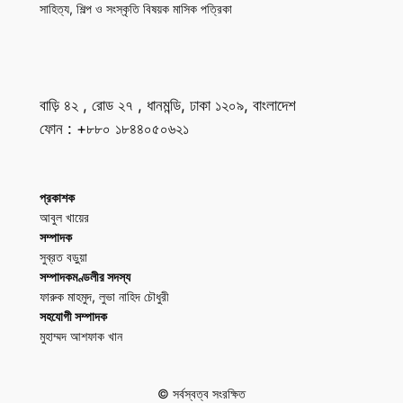
সাহিত্য, শিল্প ও সংস্কৃতি বিষয়ক মাসিক পত্রিকা
বাড়ি ৪২ , রোড ২৭ , ধানমন্ডি, ঢাকা ১২০৯, বাংলাদেশ
ফোন : +৮৮০ ১৮৪৪০৫০৬২১
প্রকাশক
আবুল খায়ের
সম্পাদক
সুব্রত বড়ুয়া
সম্পাদকমণ্ডলীর সদস্য
ফারুক মাহমুদ, লুভা নাহিদ চৌধুরী
সহযোগী সম্পাদক
মুহাম্মদ আশফাক খান
© সর্বস্বত্ব সংরক্ষিত