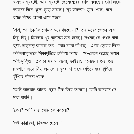
রাস্তায় ন্যাংটো, আধা ন্যাংটো ছেলেমেয়েরা খেলা করছে। তারা একে
অন্যের দিকে ধুলো ছুড়ে মারছে। সূর্য ততক্ষণে ডুবে গেছে, মনে
হচ্ছে চাঁদের আলো এসে পড়বে।
‘বাবা, আমাকে কি তোমার মনে পড়ছে না?’ তার মনের ভেতর আশা
নিবু-নিবু। নিজেকে খুব ক্লান্ত মনে হচ্ছে। তখনই সে দেখল বাবা
হঠাৎ নড়েচড়ে বসেছে আর পাতার মতো কাঁপছে। এবার ছেলের দিকে
অবিশ্বাস্যভাবে স্থিরদৃষ্টিতে তাকিয়ে আছে। সে-চোখে রয়েছে ভয়ের
অভিব্যক্তি। তার মা সামনে এলো, ভাইরাও এসেছে। তারা তার
চারপাশে এসে ভিড় জমালো। বৃদ্ধা মা তাকে জড়িয়ে ধরে ফুঁপিয়ে
ফুঁপিয়ে কাঁদতে থাকে।
‘আমি জানতাম আমার ছেলে ঠিক ফিরে আসবে। আমি জানতাম সে
মারা যায়নি।’
‘কেন? আমি মারা গেছি কে বললো?’
‘ওই কারানজা, নিজগুর ছেলে।’