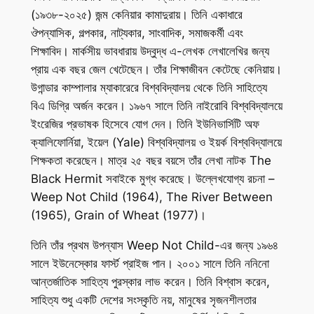
(১৯৩৮-২০২৫) জন্ম কেনিয়ার কামাদুরায়। তিনি একাধারে
ঔপন্যাসিক, গল্পকার, নাট্যকার, সাংবাদিক, সমাজকর্মী এবং
শিক্ষাবিদ। মার্কসীয় ভাবধারায় উদ্বুদ্ধ এ-লেখক লেখালেখির জন্য
প্রায় এক বছর জেল খেটেছেন। তাঁর শিক্ষাজীবন কেটেছে কেনিয়ায়।
উগান্ডার কাম্পালার ম্যাকারেরে বিশ্ববিদ্যালয় থেকে তিনি সাহিত্যে
বিএ ডিগ্রি অর্জন করেন। ১৯৬৭ সালে তিনি নাইরোবি বিশ্ববিদ্যালয়ে
ইংরেজির প্রভাষক হিসেবে যোগ দেন। তিনি ইউনিভার্সিটি অফ
ক্যালিফোর্নিয়া, ইয়েল (Yale) বিশ্ববিদ্যালয় ও ইয়র্ক বিশ্ববিদ্যালয়ে
শিক্ষকতা করেছেন। মাত্র ২৫ বছর বয়সে তাঁর লেখা নাটক
The
Black Hermit
সবাইকে মুগ্ধ করেছে। উল্লেখযোগ্য রচনা –
Weep Not Child (1964)
,
The River Between
(1965), Grain of Wheat (1977)
।
তিনি তাঁর প্রথম উপন্যাস
Weep Not Child
-এর জন্য ১৯৬৪
সালে ইউনেস্কোর ফার্স্ট প্রাইজ পান। ২০০১ সালে তিনি ননিনো
আন্তর্জাতিক সাহিত্য পুরস্কার লাভ করেন। তিনি বিশ্বাস করেন,
সাহিত্য শুধু একটি দেশের সংস্কৃতি নয়, মানুষের সৃজনশীলতার