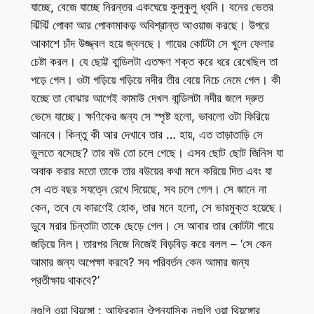
যাচ্ছে, বেজে যাচ্ছে নিরন্তর একঘেয়ে কুলুকুলু ধ্বনি। বনের ভেতর
ঝিঁঝিঁ পোকা আর পোকামাকড় অবিশ্রান্ত আওয়াজ করছে। উপরে
আকাশে চাঁদ উজ্জ্বল হয়ে জ্বলছে। গায়ের কোটটা সে খুলে ফেলার
চেষ্টা করল। যে ছোট্ট বান্ডিলটা এতক্ষণ শক্ত করে ধরে রেখেছিল তা
পড়ে গেল। ওটা গড়িয়ে গড়িয়ে নদীর তীর বেয়ে নিচে নেমে গেল। কী
হচ্ছে তা বোঝার আগেই কামাউ দেখল বান্ডিলটা নদীর জলে দ্রুত
ভেসে যাচ্ছে। ক্ষণিকের জন্য সে স্পৃষ্ট হলো, ভাবলো ওটা ফিরিয়ে
আনবে। কিন্তু কী আর দেখাবে তার … হায়, এত তাড়াতাড়ি সে
ভুলতে বসেছে? তার বউ তো চলে গেছে। এসব ছোট ছোট জিনিস যা
অবাক করার মতো তাকে তার বউয়ের কথা মনে করিয়ে দিত এবং যা
সে এত বছর সযত্নে রেখে দিয়েছে, সব চলে গেল। সে জানে না
কেন, তবে যে কারণেই হোক, তার মনে হলো, সে ভারমুক্ত হয়েছে।
ডুবে মরার চিন্তাটা তাকে ছেড়ে গেল। সে আবার তার কোটটা গায়ে
জড়িয়ে নিল। তারপর নিজে নিজেই বিড়বিড় করে বলল – ‘সে কেন
আমার জন্য অপেক্ষা করবে? সব পরিবর্তন কেন আমার জন্য
প্রতীক্ষায় থাকবে?’
নগুগি ওয়া থিয়ঙ্গো : আফ্রিকান ঔপন্যাসিক নগুগি ওয়া থিয়ঙ্গোর