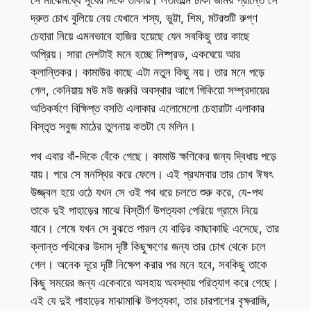
সে মাঝেমধ্যে সূর্যের দিকে তাকায়। লতাগুল্মে ঢাকা জমির প্রান্তে সে
দ্রুত চোখ বুলিয়ে নেয় যেখানে শস্য, ভুট্টা, শিম, মটরশুটি রুগ্ণ
চেহারা নিয়ে এমনভাবে হাজির হয়েছে যেন সবকিছু তার কাছে
অপ্রিয়। সারা দেশটাই মনে হচ্ছে নিষ্প্রভ, একঘেয়ে আর
ক্লান্তিকর। কামাউর কাছে এটা নতুন কিছু নয়। তার মনে পড়ে
গেল, কেনিয়ায় মউ মউ জরুরি অবস্থার আগে গিকিয়ো সম্প্রদায়ের
অতিকর্ষণে বিক্ষিপ্ত বসতি এলাকার এলোমেলো চেহারাটা এলাকার
বিস্তৃত সবুজ মাঠের তুলনায় কতটা যে মলিন।
পথ এবার বাঁ-দিকে বেঁকে গেছে। কামাউ ক্ষণিকের জন্য দ্বিধায় পড়ে
যায়। পরে সে মনস্থির করে ফেলে। এই প্রথমবার তার চোখ ঈষৎ
উজ্জ্বল হয়ে ওঠে যখন সে ওই পথ ধরে চলতে শুরু করে, যে-পথ
তাকে দুই পাহাড়ের মাঝে বিস্তীর্ণ উপত্যকা পেরিয়ে গ্রামে নিয়ে
যাবে। শেষে যখন সে বুঝতে পারল যে বাড়ির কাছাকাছি এসেছে, তার
ক্লান্ত পথিকের উদাস দৃষ্টি কিছুক্ষণের জন্য তার চোখ থেকে চলে
গেল। অনেক দূরে দৃষ্টি নিক্ষেপ করার পর মনে হবে, সবকিছু তাকে
কিছু সময়ের জন্য একেবারে অসহায় অবস্থায় পরিত্যাগ করে গেছে।
এই যে দুই পাহাড়ের মাঝামাঝি উপত্যকা, তার চারপাশের বৃক্ষরাজি,