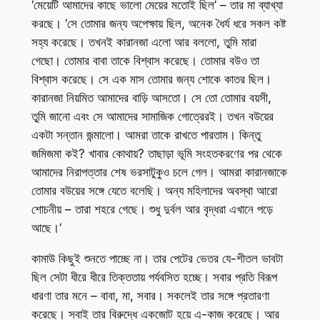
‘মেয়েটি আমাদের কাছে ভালো মেয়ের মতোই ছিল’ – তার মা ব্যাখ্যা
করছে। ‘সে তোমার জন্য অপেক্ষায় ছিল, অনেক ধৈর্য ধরে সকল কষ্ট
সহ্য করেছে। তখনই কারানজা এলো আর বললো, তুমি মারা
গেছো। তোমার বাবা তাকে বিশ্বাস করেছে। তোমার বউও তা
বিশ্বাস করেছে। সে এক মাস তোমার জন্য শোকে কাতর ছিল।
কারানজা নিয়মিত আমাদের বাড়ি আসতো। সে তো তোমার বয়সী,
তুমি জানো এবং সে আমাদের সামাজিক গোত্রেরই। তখন বউয়ের
একটা সন্তান জন্মালো। আমরা তাকে রাখতে পারতাম। কিন্তু
জমিজমা কই? খাবার কোথায়? তাছাড়া ভূমি সংহতকরণের পর থেকে
আমাদের নিরাপত্তার শেষ ভরসাটুকুও চলে গেল। আমরা কারানজাকে
তোমার বউয়ের সঙ্গে যেতে বলেছি। অন্য মহিলাদের অবস্থা আরো
শোচনীয় – তারা শহরে গেছে। শুধু দুর্বল আর বৃদ্ধরা এখানে পড়ে
আছে।’
কামাউ কিছুই শুনতে পাচ্ছে না। তার পেটের ভেতর যে-শীতল ভাবটা
ছিল সেটা ধীরে ধীরে তিক্ততায় পর্যবসিত হচ্ছে। সবার প্রতি বিরূপ
ধারণা তার মনে – বাবা, মা, সবার। সকলেই তার সঙ্গে প্রতারণা
করেছে। সবাই তার বিরুদ্ধে একজোট হয়ে এ-কাজ করেছে। আর