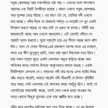
সবুজ ঝোপঝাড় আর লকলকিয়ে ওঠা গাছ – এসবের সঙ্গে আশপাশে
গ্রামের এক বিরাট বৈপরীত্য রয়েছে। কারণ এখানে সবুজ ঝোপঝাড়
আর বৃক্ষেরা বেড়ে উঠছে। এর মানে এই যে, হোনিয়া নদী এখনো
বয়ে যাচ্ছে। নদীর দিকে না তাকানো পর্যন্ত এ-সত্যটা সে খুব একটা
বিশ্বাস করতে পারছে না আর তাই সে দ্রুত পা চালায়। নদীটি তার
জায়গাতেই আছে আর এখনো প্রবহমান। এই হোনাই নদীতে সে
প্রায়ই স্নান করতো। পুরো ন্যাংটো হয়ে এর শীতল স্বচ্ছ জলে ঝাঁপ
দিত। যখন সে দেখত শীলাখণ্ডের চারপাশে সাপের মতো এর চলাচল,
শুনত এর ক্ষীণ কুলুকুলু ধ্বনি, তখন তার প্রাণ উষ্ণতায় ভরে উঠত।
তার সকল সত্তা জুড়ে একটা বেদনাঘন আনন্দ ছড়িয়ে যাচ্ছে আর
ক্ষণিকের জন্য সেইসব দিনকে আকুলভাবে কামনা করছে। একটা
দীর্ঘনিশ্বাস ফেললো সে। সম্ভবত নদী তার মনের এসব কষ্টের বিষয়
আঁচ করতে পারেনি; ভাবতে পারেনি নদী-তীরবর্তী যে বিশাল পৃথিবীটা
পড়ে আছে সেটা একসময় এই বালকের কাছে সবটুকু ছিল। যতই সে
হোনাইয়ের কাছাকাছি যাচ্ছে, ততই জেল থেকে ছাড়া পাওয়ার পর
অন্য কোনো কিছুর তুলনায় একে তার আত্মীয় মনে হচ্ছে।
নদীর ধারে দলবেঁধে মহিলারা জল তুলে নিয়ে যাচ্ছে। সে খুব উৎসাহ