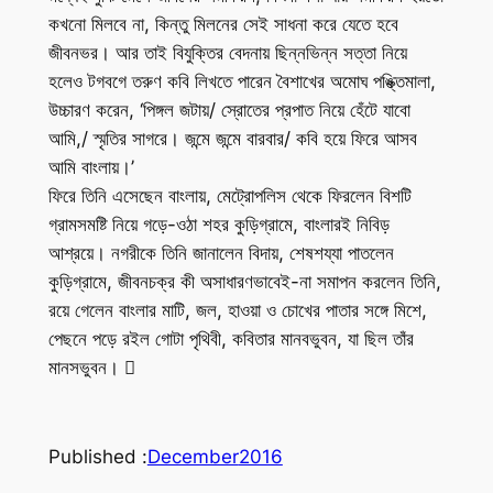
কখনো মিলবে না, কিন্তু মিলনের সেই সাধনা করে যেতে হবে
জীবনভর। আর তাই বিযুক্তির বেদনায় ছিন্নভিন্ন সত্তা নিয়ে
হলেও টগবগে তরুণ কবি লিখতে পারেন বৈশাখের অমোঘ পঙ্ক্তিমালা,
উচ্চারণ করেন, ‘পিঙ্গল জটায়/ স্রোতের প্রপাত নিয়ে হেঁটে যাবো
আমি,/ স্মৃতির সাগরে। জন্মে জন্মে বারবার/ কবি হয়ে ফিরে আসব
আমি বাংলায়।’
ফিরে তিনি এসেছেন বাংলায়, মেট্রোপলিস থেকে ফিরলেন বিশটি
গ্রামসমষ্টি নিয়ে গড়ে-ওঠা শহর কুড়িগ্রামে, বাংলারই নিবিড়
আশ্রয়ে। নগরীকে তিনি জানালেন বিদায়, শেষশয্যা পাতলেন
কুড়িগ্রামে, জীবনচক্র কী অসাধারণভাবেই-না সমাপন করলেন তিনি,
রয়ে গেলেন বাংলার মাটি, জল, হাওয়া ও চোখের পাতার সঙ্গে মিশে,
পেছনে পড়ে রইল গোটা পৃথিবী, কবিতার মানবভুবন, যা ছিল তাঁর
মানসভুবন। 
Published :
December
2016