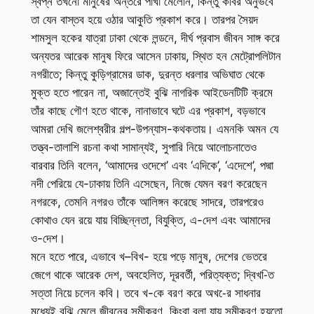
স্বপ্ন তখনো মানুষের অন্তরে পাখা মেলেনি, কিন্তু কবির অনুভবে
তা যেন বাস্তব হয়ে ওঠার আকুতি প্রকাশ করে। তারপর সৈয়দ
শামসুল হকের যাত্রা ঢাকা থেকে লন্ডনে, দীর্ঘ প্রবাস জীবন সাঙ্গ করে
অন্যতর আরেক মানুষ ফিরে আসেন ঢাকায়, স্থিত হন মেট্রোপলিটান
নগরীতে; কিন্তু কুড়িগ্রামের ডাক, দুরন্ত ধরলার অভিঘাত থেকে
মুক্ত হতে পারেন না, অজান্তেই বুঝি নাগরিক আইডেনটিটি ক্রমে
তাঁর কাছে গৌণ হতে থাকে, নানাভাবে ঘটে এর প্রকাশ, বড়ভাবে
আমরা দেখি জলেশ্বরীর গল্প-উপন্যাস-কথকতায়। এমনকি অমন যে
তত্ত্ব-তালাশি রচনা কথা সামান্যই, সুপারি নিয়ে আলোচনাতেও
বারবার তিনি বলেন, ‘আমাদের ওদেশে’ এবং ‘এদিকে’, ‘এদেশে’, পদ্মা
নদী পেরিয়ে যে-ঢাকায় তিনি এসেছেন, নিজে যেমন বরণ করেছেন
নগরকে, তেমনি নগরও তাঁকে আলিঙ্গন করেছে সাদরে, তারপরেও
কোথাও যেন রয়ে যায় বিচ্ছিন্নতা, বিযুক্তি, এ-দেশ এবং আমাদের
ও-দেশ।
মনে হতে পারে, এভাবে খ–বিখ- হয়ে পড়ে মানুষ, দেশের ভেতরে
জেগে থাকে আরেক দেশ, অবহেলিত, দূরবর্তী, পরিত্যক্ত; দ্বিখ-িত
সত্তা নিয়ে চলেন কবি। তবে খ-কে বরণ করে অখ-ের সাধনার
মধ্যেই বুঝি মেলে জীবনের সমীকরণ, কিংবা বলা যায় সমীকরণ হয়তো