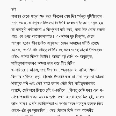
দুই
বাহান্ন থেকে যাত্রা শুরু করে জীবনের শেষ দিন পর্যন্ত সৃষ্টিশীলতায়
মগ্ন থেকে যে বিপুল সাহিত্যভা-ার তৈরি করেছেন সৈয়দ শামসুল হক
তা নানামুখী পর্যালোচনা ও বিশ্লেষণ দাবি করে, নানা দিক থেকে চলতে
পারে এর ওপর আলোকসম্পাত। এ-আমার দৃঢ় বিশ্বাস, সৈয়দ
শামসুল হকের জীবনচরিত অনুধাবনে যেমন আমাদের ঘাটতি রয়েছে
অনেক, তেমনি তাঁর সাহিত্যকীর্তির বহু স্তর ও বহু মাত্রা উপলব্ধির
চেষ্টাও আমরা বিশেষ নিইনি। আমরা বড় বেশি খ- অনুরক্ত,
সাহিত্যসাধকদেরও আমরা ভাগ করে নিই বিবিধ
খ–পরিচয়ে। কবিতা, গল্প, উপন্যাস, গদ্যপ্রবন্ধ, নাটক, শিশু-
কিশোর সাহিত্য, ছড়া, থ্রিলার ইত্যাদি কত-না শাখা-প্রশাখা আমরা
শনাক্ত করি এবং সেই মতো তকমা সেঁটে দিই সাহিত্যসাধকের
ললাটে, সেইভাবে চিনতে চাই খ-চারীকে। কিন্তু কেউ যখন এক খ-
থেকে প্রসারিত হন আরেক ভূখ-ে তখন আমরা হতচকিত হই, ধন্ধও
জাগে মনে। এমনি হতবিহ্বলতা ও সংশয় সৈয়দ শামসুল হককে নিয়ে
জেগে-ওঠা খুব স্বাভাবিক। সেই যৌবনে তিনি যখন বাগ্দেবীর