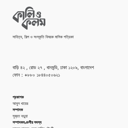
সাহিত্য, শিল্প ও সংস্কৃতি বিষয়ক মাসিক পত্রিকা
বাড়ি ৪২ , রোড ২৭ , ধানমন্ডি, ঢাকা ১২০৯, বাংলাদেশ
ফোন : +৮৮০ ১৮৪৪০৫০৬২১
প্রকাশক
আবুল খায়ের
সম্পাদক
সুব্রত বড়ুয়া
সম্পাদকমণ্ডলীর সদস্য