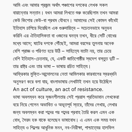
আমি এবং আমার প্রজন্ম অর্থাৎ পঞ্চাশের দশকের লেখক সকল
বায়ান্নোর সন্তান। যখন আমরা লিখতে শুরু করেছিলাম তখন আমরা
কেউ কিশোর কেউ-বা প্রথম যৌবনে। আমাদের সেই কোমল কাঁধেই
ইতিহাস চাপিয়ে দিয়েছিল এক গুরুদায়িত্ব – সচেতনভাবে অনুভব
করিনি এর ঐতিহাসিকতা বা ওজনের ঘনত্ব তখন, ধীরে সেটি বোধের
মধ্যে আসে; ষাটের দশকে পৌঁছেই, আমরা বয়সের তুলনায় অনেক
বেশি প্রাজ্ঞ ও পরিণত হয়ে উঠি – সাহিত্যে যতটা নয়, তার চেয়ে
বেশি ইতিহাস-চেতনায়, যে, একটি জাতিগোষ্ঠীর স্বদেশ বস্তুত দুটি –
তার রাষ্ট্র এবং তার ভাষা – ভাষায় রচিত সাহিত্য।
আফ্রিকার মুক্তি-আন্দোলনের নেতা আমিলকার কারবালের স্বরধ্বনি
অনুসরণ করে বলা যায়, বাংলাভাষায় লেখাটাই তখন হয়ে উঠেছিল
An act of culture, an act of resistance.
ভাষা অবলম্বন করে সৃজনশীলতার সেই প্রয়াস প্রতিভাবান লেখকেরা
বয়ে নিয়ে গেলেন অভাবিত ও অভূতপূর্ব স্তরে, তাঁদের লেখায়, লেখার
জন্য অবলম্বন করা শব্দের পর শব্দের প্রবাহ তৈরি করল এমন এক
বোধ, সৈয়দ হক যাকে বলেছেন ভাষাবোধ। এ এমন এক সময় যখন
সাহিত্য ও শিল্পের আধুনিক মনন, নব-নিরীক্ষা, পাশ্চাত্যের হালফিল