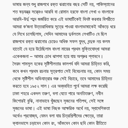
ভাষার জন্য শুধু রাজপথে রক্ত ঝরানোর বছর সেটি নয়, পাকিস্তানের
শত ষড়যন্ত্র সত্ত্বেও আরবি বা রোমান হরফে বাংলা লেখা ও বাংলাকে
আরবি-উর্দু শব্দে জর্জরিত করে এই ভাষাটিকেই বিনষ্ট করবার বিপরীতে
আমরা ক’জনা উত্তরাধিকার সূত্রে পাওয়া বাংলাভাষাকেই আঁকড়ে ধরে
যে লিখে চলেছিলাম, সেদিন আমাদের দুর্বলতম লেখাটিও যে ছিল
রাজপথে রক্ত ঝরানোর চেয়েও অধিক সফল যুদ্ধ, বন্দুক নয় কলম
হাতেই যে হয়ে উঠেছিলাম বাংলা মায়ের প্রথম মুক্তিযোদ্ধা আমরা
একেকজনা – আমার চোখ ঝাপসা হয়ে যায় অশ্রুর প্লাবনে।
সৈয়দ শামসুল হকের সৃষ্টিশীলতার কালপর্ব যদি আমরা চিহ্নিত করি,
কবে কখন প্রথম রচনার সূত্রপাত সেই বিবেচনায় নয়, কোন সময়
থেকে সৃষ্টিশীল অভিযাত্রার শুরু সেই বিচারে, তবে আমাদের চিহ্নিত
করতে হবে ১৯৫২ সাল। এর অব্যবহিত পূর্বে আমরা লক্ষ করেছি
ঢাকা শহরে একদল তরুণ, বলা যেতে পারে অনতিতরুণ, নবীন
কিশোরই বুঝি, নানাভাবে খুঁজছেন সৃজনের গতিপথ, সেই সঙ্গে
সৃজনের ভাষা। এই ভাষা নিছক আক্ষরিক অর্থে নয়, স্বাদেশিকতা
অর্থেও প্রযোজ্য, যেমন বলা যায় চিত্রশিল্পীদের ক্ষেত্রে, তারা
ক্যানভাসে চড়াবেন কোন রং, আঁকবেন কোন ছবি কোন রীতিতে