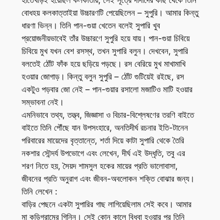
বোধহয় কলকাত্তাইয়া উচ্চারণটি পেয়েছিলেন – সুপুরি। আমার কিন্তু
ধারণা ভিন্ন। তিনি পান-গুয়া খেতেন বলেই সুপারি খুব
প্রয়োজনীয়ভাবেই তাঁর উচ্চারণে সুপুরি হয়ে যায়। পান-গুয়া চিবিয়ে
চিবিয়ে মুখ যখন বেশ রসস্থ, তখন সুপারি বলুন। দেখবেন, সুপারি
বলতেই ঠোঁট ফাঁক হয়ে ছড়িয়ে পড়ছে। রস বেরিয়ে মুখ মাখামাখি
হওয়ার জোগাড়। কিন্তু বলুন সুপুরি – ঠোঁট গুটিয়েই রইছে, রস
একটুও পড়বার জো নেই – পান-গুয়ার রসালো মজাটিও মাটি হওয়ার
সম্ভাবনা নেই।
এমনিভাবে তথ্য, তত্ত্ব, জিজ্ঞাসা ও বিচার-বিশ্লেষণের তরণি বাইতে
বাইতে তিনি পৌঁছে যান উপসংহারে, অনতিদীর্ঘ রচনার ইতি-টানেন
পরিবারের মায়েদের বৃত্তান্তে, শর্তা দিয়ে কাটা সুপারি থেকে তৈরি
নকশার সৌন্দর্য উপভোগে এবং লেখেন, দীর্ঘ এই উদ্ধৃতি, তবু এর
শরণ নিতে হয়, সৈয়দ শামসুল হকের মায়ের প্রতি ভালোবাসা,
জীবনের প্রতি অনুরাগ এবং জীবন-অবলোকন শক্তি বোঝার জন্য।
তিনি লেখেন :
বাড়ির পেছনে একটা সুপারির গাছ লাগিয়েছিলাম সেই কবে। আমার
মা কুড়িগ্রামের গিন্নি। সেই কোন কালে বিধবা হওয়ার পর তিনি