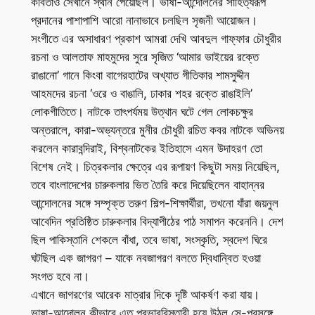
কবিতাও সেখানে স্থান পেয়েছিল। ভাষা-আন্দোলনের সাহিত্যরূপ
প্রদানের পাশাপাশি আরো নানাভাবে চলছিল সৃজনী আয়োজন।
সংগীতে এর অসাধারণ প্রকাশ আমরা দেখি আবদুল গাফ্ফার চৌধুরীর
রচনা ও আলতাফ মাহমুদের সুরে সৃজিত ‘আমার ভাইয়ের রক্তে
রাঙানো’ গানে কিংবা বাগেরহাটের অখ্যাত গীতিকার শামসুদ্দীন
আহমদের রচনা ‘ওরে ও বাঙালি, ঢাকার শহর রক্তে রাঙাইলি’
লোকগীতিতে। নাটকে তাৎপর্যময় উত্থান ঘটে গেল লোকচক্ষুর
অন্তরালে, কারা-অভ্যন্তরে মুনীর চৌধুরী রচিত কবর নাটকে অভিনয়
করলেন কারাবন্দিরাই, বিশ্বনাটকের ইতিহাসে এমন উদাহরণ তো
বিশেষ নেই। চিত্রকলার ক্ষেত্রে এর রূপায়ণ কিছুটা সময় নিয়েছিল,
তবে বাংলাদেশের চারুকলার ভিত তৈরি করে দিয়েছিলেন বাহান্নর
আন্দোলনের সঙ্গে সম্পৃক্ত তরুণ শিল্প-শিক্ষার্থীরা, তখনো যাঁরা জয়নুল
আবেদিন প্রতিষ্ঠিত চারুকলার বিদ্যাপীঠের পাঠ সমাপন করেননি। দেশ
ছিল পাকিস্তানি শেকলে বাঁধা, তবে ভাষা, সংস্কৃতি, স্বদেশ ঘিরে
ঘটছিল এক জাগরণ – যাকে নবজাগরণ বলতে দ্বিধান্বিত হওয়া
সংগত হবে না।
এখানে জাগরণের আরেক মাত্রার দিকে দৃষ্টি আকর্ষণ করা যায়।
ভাষা-আন্দোলন কীভাবে এত প্রভাববিস্তারী হয়ে উঠল সে-প্রসঙ্গে