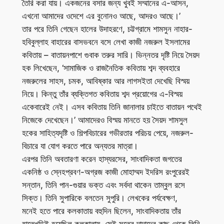
তৈরি করা যায়। একজনের বসার জন্য খুবই সম্মানের এ-আসন,
এখনো আমাদের ওদেশে এর বুনোনও আছে, আদরও আছে।’
তার পরে তিনি গেছেন হালের উদাহরণে, চট্টগ্রামে শামসুন নাহার-
হবিবুল্লাহ বাহারের বাসভবনে বসে লেখা কাজী নজরুল ইসলামের
কবিতায় – বাতায়নপাশে গুবাক তরুর সারি। ভিন্নতর দৃষ্টি নিয়ে সৈয়দ
হক লিখেছেন, ‘সামাজিক ও রাজনৈতিক কবিতায় শব্দ ব্যবহারে
নজরুলের সাহস, চমক, আবিষ্কার আর লাগসইতা দেখেছি বিস্ময়
নিয়ে। কিন্তু তাঁর ব্যক্তিগত কবিতায় শব্দ প্রয়োগের এ-বিস্ময়
একেবারেই নেই। এসব কবিতায় তিনি জানালার চাইতে বাতায়ন পথেই
নিজেকে দেখেছেন।’ আমাদেরও বিস্ময় মানতে হয় সৈয়দ শামসুল
হকের সাহিত্যদৃষ্টি ও শিল্পবিচারের গভীরতার পরিচয় পেয়ে, নজরুল-
বিচারে যা যোগ করতে পারে অন্যতর মাত্রা।
এরপর তিনি অবতারণা করেন হাস্যরসের, সাংবাদিকতা জগতের
একনিষ্ঠ ও স্নেহপ্রবণ-অগ্রজ কাজী মোহাম্মদ ইদরিস রংপুরেরই
সন্তান, তিনি পান-গুয়ার ভক্ত এবং সর্বদা থাকেন তাম্বুল রসে
সিক্ত। তিনি সুপারিকে বলতেন সুপুরি। লেখকের পর্যবেক্ষণ,
মনেই হতে পারে কলকাতায় বহুদিন ছিলেন, সাংবাদিকতায় তাঁর
হাতেখড়িই হয়েছিল কলকাতায়, সেই সূত্রে দাদাদের কাছ থেকে তিনি