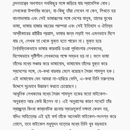
নন্দনতত্ত্বে অবগাহন সবকিছুর সঙ্গে জড়িয়ে যায় স্বাদেশিক বোধ।
লেখকেরা উপলব্ধি করেন, যা-কিছু তাঁরা লেখেন না কেন, লিখতে হয়
বাংলাভাষায় এবং সেই ভাষারূপের সঙ্গে দেশের মানুষ, তাদের মুখের
ভাষা, ভাষার হাজার বছরের পরম্পরা এবং সেই ইতিহাস ও ঐতিহ্য
অস্বীকারের রাষ্ট্রীয় প্রয়াস, ভাষার জন্য লড়াই সব এমনভাবে মিশে
যায় যে, লেখক তা থেকে মুক্ত হতে পারেন না। মুক্ত হয়ে
নৈর্ব্যক্তিকভাবে ভাষার কারবারি হওয়া পূর্ববাংলার লেখকদের,
বিশেষভাবে সৃষ্টিশীল লেখকদের পক্ষে সম্ভব হয় না। ফলে ভাষা
তাঁদের মধ্যে সঞ্চার করে ভাষাবোধ, ভাষাবোধ তাঁদের যুক্ত করে
স্বদেশের সঙ্গে, যে-কথা বারবার মেলে ধরেছেন সৈয়দ শামসুল হক।
এই ভাষাবোধ যেন আমরা না-হারিয়ে ফেলি, এ-কথা তিনি তরুণদের
উদ্দেশে দৃঢ়ভাবে উচ্চারণ করতে চেয়েছেন।
আধুনিক লেখকদের মধ্যে সৈয়দ শামসুল হকের মতো মাইকেল-
অনুরক্ত আর কেউ ছিলেন না। এই অনুরাগের কারণ সনেটে তাঁর
স্বাচ্ছন্দ্য কিংবা কাব্যনাটক রচনায় স্বতঃস্ফূর্ত দক্ষতা কেবল নয়,
যদিও সাহিত্যের এই দুই ফর্ম তাঁকে অনেকটা মাইকেল-সংলগ্ন করে
তোলে, তবে মাইকেল মধুসূদন দত্তের মধ্যে তিনি খুব বড়ভাবে