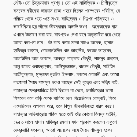
সেটাও তো চিত্রভাষার প্রশ্ন। তো এই সাহিত্যিক ও শিল্পীবৃত্তে
সমবেত নবীনেরা জায়মান ঢাকা শহরে ছিলেন পরস্পরের পরিচিত, যে-
পরিচয় থেকে গড়ে ওঠে সখ্য, সাহিত্যের ও শিল্পের পাঠগ্রহণ ও
ভাববিনিময় হয় তাঁদের জীবনধারার অঙ্গাঙ্গি অংশ। অনেকানেক নাম
এখানে উচ্চারণ করা যায়, তারপরেও দেখা যাবে অনুচ্চারিত রয়ে গেছে
আরো কত-না নাম। চট করে বলার মতো নামও অনেক, হাসান
হাফিজুর রহমান, বোরহানউদ্দিন খান জাহাঙ্গীর, ফয়েজ আহমেদ,
আলাউদ্দিন আল আজাদ, আবদুল গাফ্ফার চৌধুরী, শামসুর রাহমান,
আবু জাফর ওবায়দুল্লাহ, আনিসুজ্জামান, খালেদ চৌধুরী, সাইয়িদ
আতীকুল্লাহ, মুস্তাফা নূরউল ইসলাম, ফজলে লোহানী এবং আরো
কতজনা! সৈয়দ শামসুল হকও আছেন সেই বৃত্তে এবং সত্যি বটে,
বাহান্নর ফেব্রুয়ারিতে তিনি ছিলেন না দেশে, চলচ্চিত্রের ভাষা
শিখবেন বলে বাড়ি থেকে পালিয়ে চলে গিয়েছিলেন বোম্বাই, ফিরে
এসেছিলেন অল্পকাল পরে, তবে বিপুল জীবনাভিজ্ঞতা ধারণ করে।
বাহান্নর অভিযাত্রায় শরিক হতে তাই তাঁর কোনো বিলম্ব ঘটেনি,
১৯৫৩ সালে হাসান হাফিজুর রহমান যখন প্রকাশ করলেন একুশে
ফেব্রুয়ারি সংকলন, আরো অনেকের সঙ্গে সৈয়দ শামসুল হকের