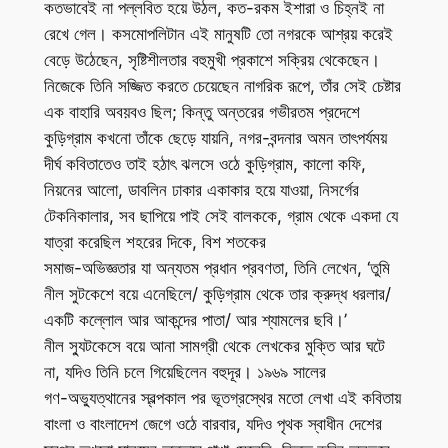
কতভাবেই না পল্লবিত হয়ে উঠল, কত-রকম ইশারা ও চিহ্নই না
রেখে গেল। কসমোপলিটান এই মানুষটি তো নগরকে আশ্রয় করেই
বেড়ে উঠেছেন, সৃষ্টিশীলতার বহুমুখী প্রকাশে সক্রিয় থেকেছেন।
নিজেকে তিনি সজ্জিত করতে চেয়েছেন নাগরিক রূপে, তাঁর সেই চেষ্টার
এক বাহারি অবয়বও ছিল; কিন্তু অন্তরের গভীরতম প্রদেশে
কুড়িগ্রাম কখনো তাঁকে ছেড়ে যায়নি, নগর-বন্দনার অমন তাৎপর্যময়
দীর্ঘ কবিতাতেও তাই হঠাৎ ঝলসে ওঠে কুড়িগ্রাম, কালো কফি,
নিয়নের আলো, ডাবলিন ঢাকার একাকার হয়ে যাওয়া, নিসর্গের
টেকনিকালার, সব ছাপিয়ে পাই সেই বালককে, গ্রাম থেকে একদা যে
যাত্রা করেছিল শহরের দিকে, বিশ শতকের
সমাজ-অভিজ্ঞতার যা অন্যতম প্রধান প্রবণতা, তিনি লেখেন, ‘তুমি
নীল সুটকেশে বয়ে এনেছিলে/ কুড়িগ্রাম থেকে তার ক্রুদ্ধ ধরলার/
একটি কল্লোল আর আকন্দের পাতা/ আর শ্যামলের ছবি।’
নীল স্যুটকেসে বয়ে আনা সামগ্রী থেকে লেখকের মুক্তি আর ঘটে
না, যদিও তিনি চলে গিয়েছিলেন বহুদূর। ১৯৬৯ সালের
গণ-অভ্যুত্থানের স্বল্পকাল পর ভূতগ্রস্থের মতো লেখা এই কবিতায়
বাংলা ও বাংলাদেশ জেগে ওঠে বারবার, যদিও পৃথক স্বাধীন দেশের