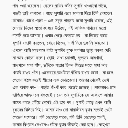
পান-গুয়া ধরেছেন। ছেলের বাড়ির জমির সুপারি খাওয়াবো তাঁকে,
গাছটা তাই লাগানো। গাছে সুপারি এলে জানালা দিয়ে তিনি দেখতেন।
আমারও চোখে পড়ত – এই সবুজ পান্নার মতো সুপারি ধরেছে, এই
সোনার ডিমের মতো রং ধরে উঠেছে, এই আকিক পাথরের মতো
বাদামি হয়ে আসছে। এবার পেড়ে ফেলতে হয়। মা নিজের হাতে
সুপারি বাছাই করতেন, রোদে দিতেন, শর্তা দিয়ে দুফালি করতেন।
এখনো আমি মাঝখানে কাটা সুপারির বুকে নকশার তুল্য নকশা দেখি
না আর কোনো ফলে। ছোট্ট, মাথা চ্যাপটা, বৃত্তের আধখানা,
মাঝখানে সাদা শাঁস, দু’দিকে পাতার চিকন শিরের মতো সাদা আর
খয়েরি রঙের শাঁস। একেবারে আংটিতে বাঁধিয়ে রাখার মতো। মা চলে
গেলেন হঠাৎ করেই শীতের এক ভোরবেলা। তারপর থেকেই দেখি
এক অবাক কা-। গাছটা ধাঁ-ধাঁ করে বেড়েই চলেছে। দোতলারও ছাদ
ছাপিয়ে আজও সে বাড়ছেই। যেন তার সুপারিকে সে আকাশে আমার
মায়ের কাছে পৌঁছে দেবেই এই তার পণ। সুপারি পেড়ে এখন আমি
বুয়াদের বিলিয়ে দিই। আমার মাও তো সারাজীবন বুয়ার মতোই খেটে
গেছেন সংসারে। যদি বেহেশ্ত থাকে, যদি তিনি বেহেশ্ত পানই,
আমার বিশ্বাস সেখানেও তাঁকে বুয়ার জীবনই দেয়া হবে। বেহেশ্ত