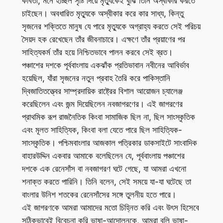
কবিতা, মনে হচ্ছিল সৃষ্টি দিয়ে মৃত্যুকেই বুঝি তিনি অস্বীকার করতে
চাইছেন। অবধারিত মৃত্যুকে অস্বীকার করে কার সাধ্য, কিন্তু
সৃজনের শক্তিতে মানুষ যে পারে মৃত্যুকে অগ্রাহ্য করতে সেই পরিচয়
সৈয়দ হক রেখেছেন তাঁর জীবনাচারে। এক্ষণে তাঁর প্রয়াণের পর
সাহিত্যকর্ম তাঁর হয়ে নিশ্চিতভাবে পালন করবে সেই ব্রত।
পঞ্চাশের দশকে পূর্ববাংলায় একঝাঁক প্রতিভাবান নবীনের আবির্ভাব
হয়েছিল, যাঁরা সৃজনের নতুন প্রবাহ তৈরি করে পাকিস্তানি
দ্বিজাতিতত্ত্বের সাম্প্রদায়িক রাষ্ট্রের বিশাল আয়োজন চ্যালেঞ্জ
করেছিলেন এবং জন্ম দিয়েছিলেন নবজাগরণের। এই জাগরণের
প্রাথমিক রূপ রাজনৈতিক কিংবা সামাজিক ছিল না, ছিল সাংস্কৃতিক
এবং মূলত সাহিত্যিক, কিংবা বলা যেতে পারে ছিল সাহিত্যিক-
সাংস্কৃতিক। পশ্চিমবাংলার আজকাল পত্রিকার ডাকসাইটে সাংবাদিক
বাহারউদ্দিন একবার আমাকে বলেছিলেন যে, পূর্ববাংলায় পঞ্চাশের
দশকে এক রেনেসাঁস বা নবজাগরণ ঘটে গেছে, যা আমরা এখনো
শনাক্ত করতে পারিনি। তিনি বলেন, সেই সময়ে যা-যা ঘটেছে তা
বাংলার উনিশ শতকের রেনেসাঁসের সঙ্গে তুলনীয় হতে পারে।
এই জাগরণকে আমরা আমাদের মতো চিহ্নিত করি এবং উৎস হিসেবে
সঠিকভাবেই বিবেচনা করি ভাষা-আন্দোলনকে, আমরা বলি ভাষা-