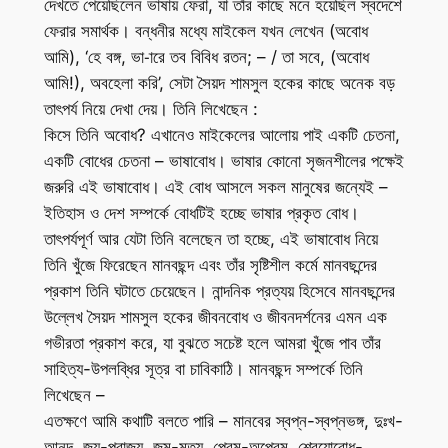
দেখতে পেয়েছিলেন ভাষায় ফেরা, যা তাঁর কাছে মনে হয়েছিল স্বদেশে
ফেরার সমার্থক। বন্ধনীর মধ্যে মাইকেল যখন লেখেন (অবোধ
আমি), ‘হে বঙ্গ, ভা-ারে তব বিবিধ রতন; – / তা সবে, (অবোধ
আমি!), অবহেলা করি’, সেটা সৈয়দ শামসুল হকের কাছে অনেক বড়
তাৎপর্য নিয়ে দেখা দেয়। তিনি লিখেছেন :
কিসে তিনি অবোধ? এখানেও মাইকেলের আলোয় পাই একটি চেতনা,
একটি বোধের চেতনা – ভাষাবোধ। ভাষার কোনো সৃজনশীলের পক্ষেই
জরুরি এই ভাষাবোধ। এই বোধ আসলে সকল মানুষের জন্যেই –
ইতিহাস ও দেশ সম্পর্কে বোধটিই হচ্ছে ভাষার প্রকৃত বোধ।
তাৎপর্যপূর্ণ আর যেটা তিনি বলেছেন তা হচ্ছে, এই ভাষাবোধ নিয়ে
তিনি খুঁজে ফিরেছেন মানবছন্দ এবং তাঁর সৃষ্টিশীল কর্মে মানবছন্দের
প্রকাশ তিনি ঘটাতে চেয়েছেন। নান্দনিক প্রত্যয় হিসেবে মানবছন্দের
উল্লেখ সৈয়দ শামসুল হকের জীবনবোধ ও জীবনদর্শনের এমন এক
গভীরতা প্রকাশ করে, যা বুঝতে সচেষ্ট হলে আমরা খুঁজে পাব তাঁর
সাহিত্য-উপলব্ধির সূত্র বা চাবিকাঠি। মানবছন্দ সম্পর্কে তিনি
লিখেছেন –
এতক্ষণে আমি কথাটি বলতে পারি – মানবের স্বপ্ন-স্বপ্নভঙ্গ, দুঃখ-
আনন্দ, জয়-পরাজয়, জন্ম-মৃত্যু, প্রেম-অপ্রেম, শ্রেয়োবোধ-