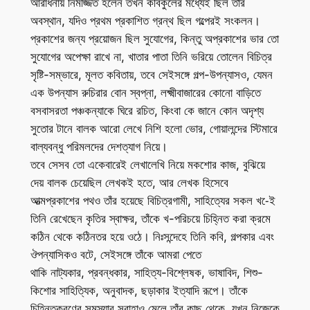
আরাধনায় নিমজ্জিত হলেন তখন কবিকুলের মধ্যেই ছিল তাঁর
অবস্থান, যদিও প্রথম প্রকাশিত গ্রন্থ ছিল গল্পেরই সংকলন।
প্রকাশের জন্য প্রয়োজন ছিল সুযোগের, কিন্তু অপ্রকাশের ভার তো
সুযোগের অপেক্ষা রাখে না, খাতার পাতা তিনি ভরিয়ে তোলেন বিচিত্র
সৃষ্টি-সম্ভারে, মূলত কবিতায়, তবে সেইসঙ্গে গল্প-উপন্যাসও, যেমন
এক উপন্যাস রুচিরার বোন স্বপ্না, লক্ষ্মীবাজারের কোনো বাড়িতে
বসবাসরতা পঞ্চকন্যাকে ঘিরে রচিত, কিংবা কে জানে কোন অদৃশ্য
সুতোর টানে বালক আরো লেখে নিশি হলো ভোর, গোয়ালন্দের স্টিমারে
বাল্যবন্ধু পরিমলদের দেশত্যাগ নিয়ে।
তবে সেসব তো একেবারেই লেখালেখি নিয়ে মকশোর কাজ, বুঝিয়ে
দেয় বালক চেয়েছিল লেখকই হতে, আর লেখক হিসেবে
আত্মপ্রকাশের পথও তাঁর হয়েছে বিচিত্রগামী, সাহিত্যের সকল খ-েই
তিনি রেখেছেন কৃতির স্বাক্ষর, তাঁকে খ-পরিচয়ে চিহ্নিত করা ক্রমে
কঠিন থেকে কঠিনতর হয়ে ওঠে। নিঃসন্দেহে তিনি কবি, গল্পকার এবং
ঔপন্যাসিকও বটে, সেইসঙ্গে তাঁকে আমরা পেতে
থাকি নাট্যকার, প্রবন্ধকার, সাহিত্য-বিশ্লেষক, ভাষাবিদ, শিশু-
কিশোর সাহিত্যিক, অনুবাদক, ছড়াকার ইত্যাদি রূপে। তাঁকে
চিহ্নিতকরণের সমস্যার সুরাহাও মেলে তাঁর কাছ থেকে, যখন নিজেকে