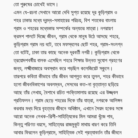
তো পুরুষের চোখেই ভাসে।
এমন যে-রচনা সেখানে আরো দেখি সুপ্ত রয়েছে দূর কুড়িগ্রাম ও
শহর ঢাকার মধ্যে দ্বন্দ্ব-সমাহারের পরিচয়, বিশ শতকের বাংলায়
গ্রাম ও শহরের মধ্যেকার সম্পর্কের অন্যতর মাত্রা। নগরায়ণ
ক্রমশ পালটে দিচ্ছে জীবন, গ্রাম থেকে মানুষ উঠে আসছে শহরে,
কুড়িগ্রাম গ্রাম নয় বটে, তবে মফস্বলের ছোট শহর, গ্রাম-সংলগ্ন
তো বটেই, ঢাকা তার কাছে অনেক দূরবর্তী নগরী। কুড়িগ্রাম থেকে
ত্রয়োদশবর্ষীয় বালক এসেছিল শহরে শিক্ষার উন্নত সুযোগ গ্রহণের
জন্য, লক্ষ্মীবাজারে অবস্থান করে পড়ছিল কলেজিয়েট স্কুলে।
তারপরে কবিতা কীভাবে তাঁর জীবন আপ্লুত করে তুলল, শহর কীভাবে
হলো জীবনবিকাশের অবলম্বন, সেসবের কত-না বৃত্তান্ত ছড়িয়ে
আছে তাঁর লেখায়, বৈশাখে রচিত পংক্তিমালায় রয়েছে এর উজ্জ্বল
প্রতিফলন। গ্রাম ছেড়ে শহরের দিকে তাঁর যাত্রা, নগরকে আলিঙ্গন
করবার মধ্য দিয়ে বৃহত্তর জীবনে অধিষ্ঠান, এখানে সৈয়দ হকের সঙ্গে
আরো অনেক লেখক-শিল্পী-সাহিত্যিকের মিল আমরা খুঁজে পাব,
কিন্তু পরিণত বয়সে, সাহিত্যের রাজমুকুট মাথায় ধারণ করে তিনি
আবার ফিরলেন কুড়িগ্রামে, সাহিত্যিক সেই প্রত্যাবর্তন তাঁর জীবনে