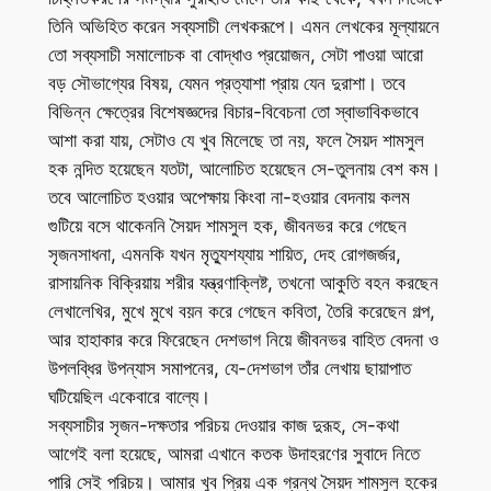
তিনি অভিহিত করেন সব্যসাচী লেখকরূপে। এমন লেখকের মূল্যায়নে
তো সব্যসাচী সমালোচক বা বোদ্ধাও প্রয়োজন, সেটা পাওয়া আরো
বড় সৌভাগ্যের বিষয়, যেমন প্রত্যাশা প্রায় যেন দুরাশা। তবে
বিভিন্ন ক্ষেত্রের বিশেষজ্ঞদের বিচার-বিবেচনা তো স্বাভাবিকভাবে
আশা করা যায়, সেটাও যে খুব মিলেছে তা নয়, ফলে সৈয়দ শামসুল
হক নন্দিত হয়েছেন যতটা, আলোচিত হয়েছেন সে-তুলনায় বেশ কম।
তবে আলোচিত হওয়ার অপেক্ষায় কিংবা না-হওয়ার বেদনায় কলম
গুটিয়ে বসে থাকেননি সৈয়দ শামসুল হক, জীবনভর করে গেছেন
সৃজনসাধনা, এমনকি যখন মৃত্যুশয্যায় শায়িত, দেহ রোগজর্জর,
রাসায়নিক বিক্রিয়ায় শরীর যন্ত্রণাক্লিষ্ট, তখনো আকুতি বহন করছেন
লেখালেখির, মুখে মুখে বয়ন করে গেছেন কবিতা, তৈরি করেছেন গল্প,
আর হাহাকার করে ফিরেছেন দেশভাগ নিয়ে জীবনভর বাহিত বেদনা ও
উপলব্ধির উপন্যাস সমাপনের, যে-দেশভাগ তাঁর লেখায় ছায়াপাত
ঘটিয়েছিল একেবারে বাল্যে।
সব্যসাচীর সৃজন-দক্ষতার পরিচয় দেওয়ার কাজ দুরূহ, সে-কথা
আগেই বলা হয়েছে, আমরা এখানে কতক উদাহরণের সুবাদে নিতে
পারি সেই পরিচয়। আমার খুব প্রিয় এক গ্রন্থ সৈয়দ শামসুল হকের