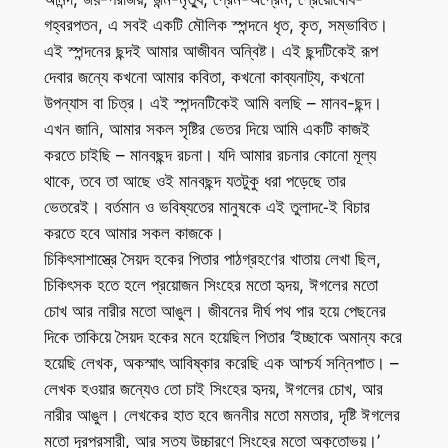
গহ্বরপতন, এ সবই একটি মৌলিক স্পন্দনে ধৃত, কৃত, সম্ভাবিত।
এই স্পন্দনের ছন্দই আমার আজীবন অন্বিষ্ট। এই ছন্দটিকেই রূপ
দেবার জন্যে কখনো আমার কবিতা, কখনো কাব্যনাট্য, কখনো
উপন্যাস বা চিত্র। এই স্পন্দনটিকেই আমি বলছি – মানব-ছন্দ।
এখন জানি, আমার সকল সৃষ্টির ভেতর দিয়ে আমি একটি কাজই
করতে চাইছি – মানবছন্দ রচনা। যদি আমার রচনার কোনো মূল্য
থাকে, তবে তা আছে ওই মানবছন্দ যতটুকু ধরা পড়েছে তার
ভেতরেই। বর্তমান ও ভবিষ্যতের মানুষকে এই তুলাদ-েই বিচার
করতে হবে আমার সকল কাজকে।
চিকিৎসাশাস্ত্রে সৈয়দ হকের পিতার পাঠগ্রহণের খাতায় লেখা ছিল,
চিকিৎসক হতে হলে প্রয়োজন সিংহের মতো হৃদয়, ঈগলের মতো
চোখ আর নারীর মতো আঙুল। জীবনের দীর্ঘ পথ পার হয়ে পেছনের
দিকে তাকিয়ে সৈয়দ হকের মনে হয়েছিল পিতার ‘ইচ্ছাকে অমান্য করে
হয়েছি লেখক, অকস্মাৎ আবিষ্কার করেছি এক আশ্চর্য সন্নিপাত। –
লেখক হওয়ার জন্যেও তো চাই সিংহের হৃদয়, ঈগলের চোখ, আর
নারীর আঙুল। লেখকের হাত হবে জননীর মতো মমতার, দৃষ্টি ঈগলের
মতো দূরপ্রসারী, আর সত্য উচ্চারণে সিংহের মতো অকুতোভয়।’