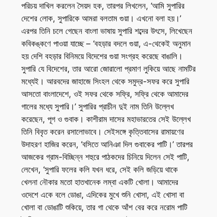
পরিচয় দাখিল করলেন সৈয়দ হক, তারপর লিখলেন, ‘আমি সুপারির
দেশের লোক, সুপারিকে আমরা বলতাম গুয়া। এখনো বলা হয়।’
এরপর তিনি চলে গেছেন বাংলা ভাষায় সুপারি শব্দের উৎসে, লিখেছেন
কবিকঙ্কণে পাওয়া যাচ্ছে – ‘বহড়ার বদলে গুয়া, এ-থেকেই অনুমান
হয় দেশি বহড়ার বিনিময়ে বিদেশের গুয়া সংগ্রহ করেছে বাঙালি।
সুপারি যে বিদেশের, তার আরো জোরালো প্রমাণ লুকিয়ে আছে নামটির
মধ্যেই। আরবদের জাহাজে সিংহল থেকে সমুদ্র-সফর করে সুপারি
আসতো বাংলাদেশে, ওই সফর থেকে সফ্রি, সফ্রি থেকে আমাদের
গালের মধ্যে সুপারি।’ সুপারির প্রাচীন দুই নাম তিনি উল্লেখ
করেছেন, পূগ ও গুবাক। কাশীরাম দাসের মহাভারতের সেই উল্লেখ
তিনি বিবৃত করেন রসালোভাবে। সেইসঙ্গে কৃত্তিবাসের রামায়ণের
উদাহরণ হাজির করেন, ‘বসিতে আনিঞা দিল গুবাকের পাটি।’ তারপর
আজকের গ্রাম-বিচ্ছিন্ন শহুরে পাঠকদের চিনিয়ে দিলেন সেই পাটি,
লেখেন, ‘সুপারি ফলের কলি যখন ধরে, সেই কলি জড়িয়ে থাকে
খেলনা নৌকার মতো হাতখানেক লম্বা একটি খোলা। আমাদের
ওদেশে একে বলে ডোঙা, এদিকের মুখে শুনি খোসা, এই খোসা বা
খোলা বা ডোঙাটি শুকিয়ে, তার গা থেকে আঁশ বের করে নরোম পাটি