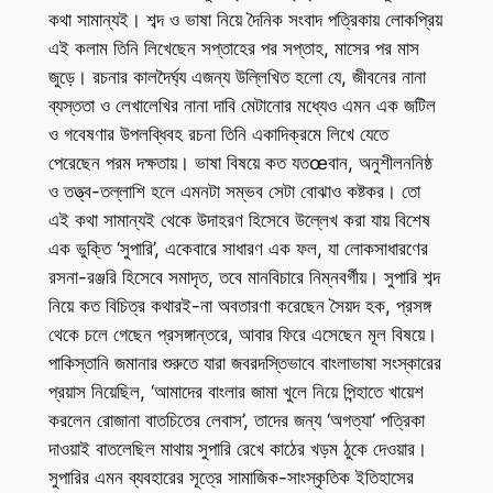
কথা সামান্যই। শব্দ ও ভাষা নিয়ে দৈনিক সংবাদ পত্রিকায় লোকপ্রিয়
এই কলাম তিনি লিখেছেন সপ্তাহের পর সপ্তাহ, মাসের পর মাস
জুড়ে। রচনার কালদৈর্ঘ্য এজন্য উল্লিখিত হলো যে, জীবনের নানা
ব্যস্ততা ও লেখালেখির নানা দাবি মেটানোর মধ্যেও এমন এক জটিল
ও গবেষণার উপলব্ধিবহ রচনা তিনি একাদিক্রমে লিখে যেতে
পেরেছেন পরম দক্ষতায়। ভাষা বিষয়ে কত যতœবান, অনুশীলননিষ্ঠ
ও তত্ত্ব-তল্লাশি হলে এমনটা সম্ভব সেটা বোঝাও কষ্টকর। তো
এই কথা সামান্যই থেকে উদাহরণ হিসেবে উল্লেখ করা যায় বিশেষ
এক ভুক্তি ‘সুপারি’, একেবারে সাধারণ এক ফল, যা লোকসাধারণের
রসনা-রঞ্জরি হিসেবে সমাদৃত, তবে মানবিচারে নিম্নবর্গীয়। সুপারি শব্দ
নিয়ে কত বিচিত্র কথারই-না অবতারণা করেছেন সৈয়দ হক, প্রসঙ্গ
থেকে চলে গেছেন প্রসঙ্গান্তরে, আবার ফিরে এসেছেন মূল বিষয়ে।
পাকিস্তানি জমানার শুরুতে যারা জবরদস্তিভাবে বাংলাভাষা সংস্কারের
প্রয়াস নিয়েছিল, ‘আমাদের বাংলার জামা খুলে নিয়ে পিন্হাতে খায়েশ
করলেন রোজানা বাতচিতের লেবাস’, তাদের জন্য ‘অগত্যা’ পত্রিকা
দাওয়াই বাতলেছিল মাথায় সুপারি রেখে কাঠের খড়ম ঠুকে দেওয়ার।
সুপারির এমন ব্যবহারের সূত্রে সামাজিক-সাংস্কৃতিক ইতিহাসের