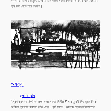
ঠোকরায় নিরুপায় মানুষও একদিন চলে আসে খাদের কিনারে তারপরে ঝাঁপ দেয় নদী
হবে বলে লোভ আর হিংসার।
অহল্যা
ছন্দা বিশ্বাস
‘প্রেসক্রিপশন ঠিকঠাক ফলো করছেন তো সিস্টার?’ ঘরে ঢুকেই বিতস্তার দিকে
তাকিয়ে প্রশ্নটা করলেন ডক্টর সেন। ‘হ্যাঁ স্যার। আপনার অ্যাডভাইসমতোই