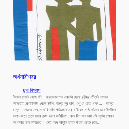
অর্ধনারীশ্বর
ছন্দা বিশ্বাস
বিকেল চারটে বেজে পাঁচ। নারকেলবাগান মোড়টা ছেড়ে রবীন্দ্র-তীর্থের সামনে
আসতেই মোবাইলটা বেজে উঠল, যতদূর দূর থাক, শুধু যে চেয়ে থাক …। ব্যস্ত
রাস্তা। সামনে-পেছনে সারি সারি গতিময় যান। বাইকের গতি কমিয়ে মোবাইলটাকে
ঘাড়ে-কানে চেপে ধরার চেষ্টা করল অহিঞ্জিত। কত দিন কত মাস এই সুরটা শোনার
অপেক্ষায় ছিল অহিঞ্জিত। সেই কবে লাজুলি তাকে নীরবে ছেড়ে চলে…