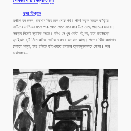
কোজাগরি জ্যোৎস্না
ছন্দা বিশ্বাস
দুপাশে ঘন জঙ্গল, মাঝখান দিয়ে চলে গেছে পথ। পাকা সড়ক সমতল ছাড়িয়ে
লাটিমের লেত্তির মতো পাক খেতে খেতে একেবারে উঠে গেছে পাহাড়ের মাথায়।
সমন্বয় নিজেই ড্রাইভ করছে। যদিও সে খুব একটা পটু নয়, তবে মাঝেমধ্যে
ড্রাইভার ছুটি নিলে এদিক-সেদিক যাওয়ার অভ্যাস আছে। শহরের ঘিঞ্জি এলাকায়
চালানো শক্ত, তার চাইতে হাইওয়েতে চালানো তুলনামূলকভাবে সোজা। আর
ওয়ানওয়ে…