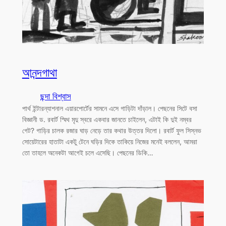
আনন্দগাথা
ছন্দা বিশ্বাস
পার্থ ইন্টারন্যাশনাল এয়ারপোর্টের সামনে এসে গাড়িটা দাঁড়াল। পেছনের সিটে বসা
বিজ্ঞানী ড. রবার্ট স্মিথ মৃদু স্বরে একবার জানতে চাইলেন, এটাই কি দুই নম্বর
গেট? গাড়ির চালক রজার ঘাড় নেড়ে তার কথার উত্তর দিলো। রবার্ট ফুল সিস্নভ
সোয়েটারের হাতাটা একটু টেনে ঘড়ির দিকে তাকিয়ে নিজের মনেই বললেন, আমরা
তো তাহলে অনেকটা আগেই চলে এসেছি। পেছনের ডিকি…