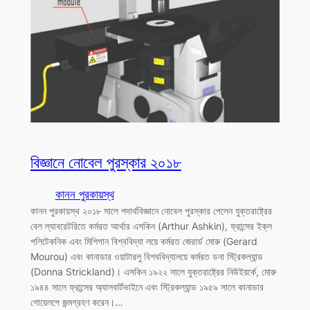
বিজ্ঞানে নোবেল পুরস্কার ২০১৮
কানন পুরকায়স্থ
কানন পুরকায়স্থ ২০১৮ সালে পদার্থবিজ্ঞানে নোবেল পুরস্কার পেলেন যুক্তরাষ্ট্রের
বেল ল্যাবরেটরিতে কর্মরত আর্থার এসকিন (Arthur Ashkin), ফ্রান্সের ইক্ল
পলিটেকনিক এবং মিশিগান বিশ্ববিদ্যা লয়ে কর্মরত জেরার্ড মোরু (Gerard
Mourou) এবং কানাডার ওয়াটারলু বিশববিদ্যালয়ে কর্মরত ডনা স্ট্রিকল্যান্ড
(Donna Strickland)। এসকিন ১৯২২ সালে যুক্তরাষ্ট্রের নিউইয়র্কে, মোরু
১৯৪৪ সালে ফ্রান্সের অ্যালবার্টভাইনে এবং স্ট্রিকল্যান্ড ১৯৫৯ সালে কানাডার
গোয়েলপে জন্মগ্রহণ করেন।…