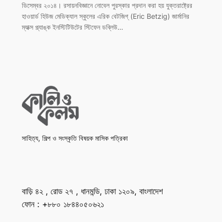
ডিসেম্বর ২০১৪। রসায়নবিজ্ঞানে নোবেল পুরস্কার প্রদান করা হয় যুক্তরাষ্ট্রের
হাওয়ার্ড হিউজ মেডিক্যাল স্কুলের এরিক বেটজিগ্ (Eric Betzig) জার্মানির
ম্যাক্স প্ল্যাঙ্ক ইনস্টিটিউটের স্টিফেন ডব্লিউ…
সাহিত্য, শিল্প ও সংস্কৃতি বিষয়ক মাসিক পত্রিকা
বাড়ি ৪২ , রোড ২৭ , ধানমন্ডি, ঢাকা ১২০৯, বাংলাদেশ
ফোন : +৮৮০ ১৮৪৪০৫০৬২১