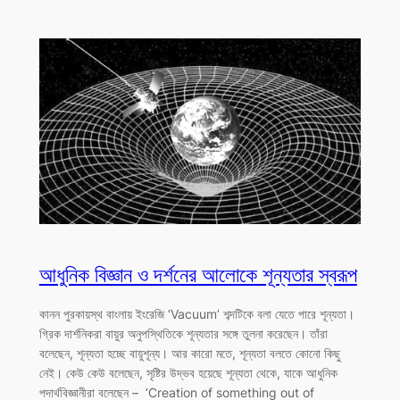
আধুনিক বিজ্ঞান ও দর্শনের আলোকে শূন্যতার স্বরূপ
কানন পুরকায়স্থ বাংলায় ইংরেজি ‘Vacuum’ শব্দটিকে বলা যেতে পারে শূন্যতা।
গ্রিক দার্শনিকরা বায়ুর অনুপস্থিতিকে শূন্যতার সঙ্গে তুলনা করেছেন। তাঁরা
বলেছেন, শূন্যতা হচ্ছে বায়ুশূন্য। আর কারো মতে, শূন্যতা বলতে কোনো কিছু
নেই। কেউ কেউ বলেছেন, সৃষ্টির উদ্ভব হয়েছে শূন্যতা থেকে, যাকে আধুনিক
পদার্থবিজ্ঞানীরা বলেছেন – ‘Creation of something out of