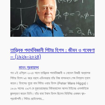
তাত্ত্বিক পদার্থবিজ্ঞানী পিটার হিগস : জীবন ও গবেষণা
– (১৯২৯-২০২৪)
কানন পুরকায়স্থ
গত ৮ই এপ্রিল ২০২৪ সালে তাত্ত্বিক পদার্থবিজ্ঞানী ও নোবেল বিজয়ী অধ্যাপক
পিটার হিগস ৯৪ বছর বয়সে এডিনবরায় তাঁর নিজ বাসভবনে শেষ নিশ্বাস ত্যাগ
করেন। হিগসের পুরো নাম পিটার ওয়ার হিগস (Peter Ware Higgs)।
১৯২৯ সালের ২৯শে মে যুক্তরাজ্যের নিউক্যাসেল আপন টাইনের এলসউইকে
জন্মগ্রহণ করেন তিনি। তাঁর বাবা টমাস হিগস ছিলেন বিবিসির একজন শব্দ-
প্রকৌশলী। পিটার ছোটবেলায়…