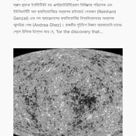
ম্যাক্স প্ল্যাংক ইনস্টিটিউট ফর এক্সট্রাটেরিস্ট্রিয়াল ফিজিক্সের পরিচালক এবং
ইউনিভার্সিটি অফ ক্যালিফোর্নিয়ার অধ্যাপক রাইনহার্ড গেনজেল (Reinhard
Genzel) এবং লস অ্যাঞ্জেলেসের ক্যালিফোর্নিয়া বিশ্ববিদ্যালয়ের অধ্যাপক
আন্দরিয়া গেজ (Andrea Ghez)। রাজকীয় সুইডিশ বিজ্ঞান অ্যাকাডেমি তাদের
প্রেস রিলিজে উল্লেখ করে যে, ‘for the discovery that…