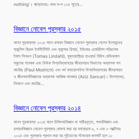
nothing’। ঋক্বেদের১ নবম ম-ল ১২৯ সূত্রে…
বিজ্ঞানে নোবেল পুরস্কার ২০১৫
কানন পুরকায়স্থ ২০১৫ সালে রসায়ন বিজ্ঞানে নোবেল পুরস্কার পেলেন ইংল্যান্ডের
ফ্রান্সিস ক্রিক ইনস্টিটিউট এবং ক্যান্সার রিসার্চ, ইউকের এমেরিটাস পরিচালক
টমাস লিনডল (Tomas Lindahl), যুক্তরাষ্ট্রের হাওয়ার্ড হিউস মেডিক্যাল
স্কুলের গবেষক এবং ডিউক বিশ্ববিদ্যালয়ের জীবরসায়ন বিভাগের অধ্যাপক পল
মডরিছ (Paul Modrich) এবং নর্থ ক্যারোলাইনা বিশ্ববিদ্যালয়ের জীবরসায়ন
ও জীবপদার্থবিজ্ঞানের অধ্যাপক আজিজ সানকার (Aziz Sancar)। উলেস্নখ্য,
লিনডল এবং মডরিছ…
বিজ্ঞানে নোবেল পুরস্কার ২০১৪
কানন পুরকায়স্থ ২০১৪ সালে চিকিৎসাবিজ্ঞান বা শারীরবৃত্ত, পদার্থবিজ্ঞান এবং
রসায়নবিজ্ঞানে নোবেল পুরস্কার ঘোষণা করা হয় যথাক্রমে ৬, ৭ এবং ৮ অক্টোবর
২০১৪ এবং পুরস্কার প্রদান করা হয় সুইডেনের স্টকহোম কনসার্ট হলে ১০