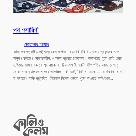
পথ পসারিণী
মোহাম্মদ আযাদ
আজকের দুপুরটা একটু অন্যরকম লাগছে। যেন ঝিরিঝিরি হাওয়ায় প্রকৃতির সঙ্গে
মানুষও দুলছে। সাড়াশব্দহীন, একটুবা প্রগাঢ় রহস্যময়। জলাশয়ের বুকে ছোট ছোট
ঢেউয়ের যেমন কোনো শব্দ থাকে না, ঠিক এমনই একটা ক্ষীণ গতির কাছে বেমালুম
বোকা বনে ফ্যালফ্যাল করে তাকাচ্ছি। কী নেই, কিই-বা আছে … আমার কি চোখ
টপকাচ্ছে? নাকি প্রকৃতির! নিজেকে নিজের ভেতর খুঁজে পাওয়ার অনিঃশেষ…