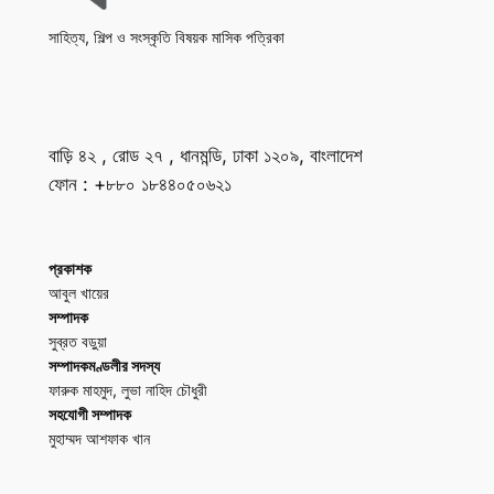
সাহিত্য, শিল্প ও সংস্কৃতি বিষয়ক মাসিক পত্রিকা
বাড়ি ৪২ , রোড ২৭ , ধানমন্ডি, ঢাকা ১২০৯, বাংলাদেশ
ফোন : +৮৮০ ১৮৪৪০৫০৬২১
প্রকাশক
আবুল খায়ের
সম্পাদক
সুব্রত বড়ুয়া
সম্পাদকমণ্ডলীর সদস্য
ফারুক মাহমুদ, লুভা নাহিদ চৌধুরী
সহযোগী সম্পাদক
মুহাম্মদ আশফাক খান