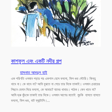
কাশফুল এবং একটি নদীর গল্প
হাসনাত আবদুল হাই
এক পরিণতি ওসমান পড়ার পর একগাল হেসে বললো, ফিল গুড স্টোরি। কিন্তু
খাবে না। কে খাবে না? আমি বুঝতে না পেরে তার দিকে তাকাই। ওসমান চেয়ারের
পিছনে হেলান দিয়ে বললো, কে আবার? যাদের খাবার। পাঠক। কেন খাবে না?
আমি ভ্রু কুঁচকে তাকাই তার দিকে। ওসমান আগের মতোই মুচকি হাসতে হাসতে
বললো, ফিল গুড, বাট ফ্যান্টাসি।…