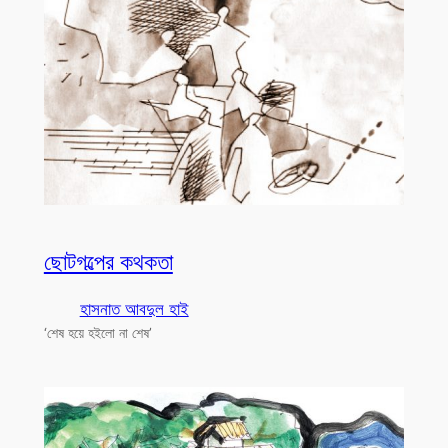
ছোটগল্পের কথকতা
হাসনাত আবদুল হাই
‘শেষ হয়ে হইলো না শেষ’