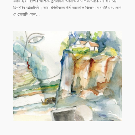
যথার্থ হবে। শিল্পীর আশিতম জন্মবার্ষিকী উপলক্ষে এমন প্রদর্শনীকে বলা যায় তাঁর
শিল্পসৃষ্টির আত্মজীবনী। তাঁর শিল্পজীবনের দীর্ঘ সময়কালে বিদেশে যে চারটি এবং দেশে
যে তেরোটি একক…