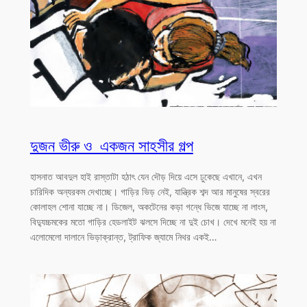
দুজন ভীরু ও একজন সাহসীর গল্প
হাসনাত আবদুল হাই রাস্তাটা হঠাৎ যেন দৌড় দিয়ে এসে ঢুকেছে এখানে, এখন
চারিদিক অন্যরকম দেখাচ্ছে। গাড়ির ভিড় নেই, যান্ত্রিক শব্দ আর মানুষের স্বরের
কোলাহল শোনা যাচ্ছে না। ডিজেল, অকটেনের কড়া গন্ধে ভিজে যাচ্ছে না লাংস,
বিদ্যুচ্চমকের মতো গাড়ির হেডলাইট ঝলসে দিচ্ছে না দুই চোখ। দেখে মনেই হয় না
এলোমেলো দালানে ভিড়াক্রান্ত, ট্রাফিক জ্যামে নিথর একই…