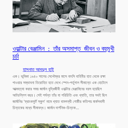
ওয়াল্টার বেঞ্জামিন : তাঁর অসমাপ্ত জীবন ও বহুমুখী
চর্চা
হাসনাত আবদুল হাই
এক। ভূমিকা ১৯৪০ সালের সেপ্টেম্বর মাসে নাৎসি বাহিনীর হাত থেকে রক্ষা
পাওয়ার সম্ভাবনা তিরোহিত হতে দেখে স্পেন-পর্তুগাল সীমান্তে এক হোটেলে
আত্মহত্যা করার সময় জার্মান বুদ্ধিজীবী ওয়াল্টার বেঞ্জামিনের বয়স হয়েছিল
আটচল্লিশ বছর। সেই পর্যন্ত তাঁর যা পরিচিতি এবং খ্যাতি, তার সবই ছিল
জার্মানির ‘ফ্রাংকফুর্ট স্কুল’ নামে খ্যাত বামপন্থী গোষ্ঠীর কতিপয় মার্কসবাদী
চিন্তকের মধ্যে সীমাবদ্ধ। জার্মান দার্শনিক-চিন্তক…