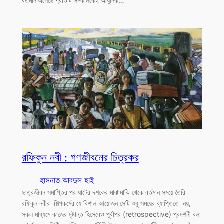
বর্তমান এসেছে প্রতিটি সমকালকেই আধুনিক…
রফিকুন নবী : গণজীবনের চিত্রকর
হাসনাত আবদুল হাই
ছাত্রজীবন সমাপ্তির পর ষাটের দশকের মাঝামাঝি থেকে বর্তমান সময়ে তৈরি
রফিকুন নবীর শিল্পকর্মের যে বিশাল আয়োজন সেটি শুধু সময়ের ব্যাপ্তিতে নয়,
সকল মাধ্যমে কাজের দৃষ্টান্ত হিসেবেও পূর্বাপর (retrospective) প্রদর্শনী বলা