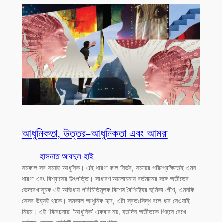
আধুনিকতা, উত্তর-আধুনিকতা এবং আমরা
হাসনাত আবদুল হাই
সমকাল সব সময়ই আধুনিক। এই ধারণা কাল নির্ভর, সময়ের পরিপ্রেক্ষিতেই এমন
ধারণা এবং বিশ্বাসের উৎপত্তি। সাধারণ আলোচনায় বর্তমানের সঙ্গে অতীতের
ভেদরেখাসূচক এই অভিধায় পরিচিতিমূলক বিশেষ বৈশিষ্ট্যের ভূমিকা গৌণ, এমনকি
সেসব উহ্যই থাকে। সমকাল আধুনিক হবে, এটা স্বতঃসিদ্ধ বলে ধরে নেওয়াই
নিয়ম। এই ‘বিবেচনায়’ ‘আধুনিক’ একবার নয়, যতদিন অতীতকে পিছনে রেখে