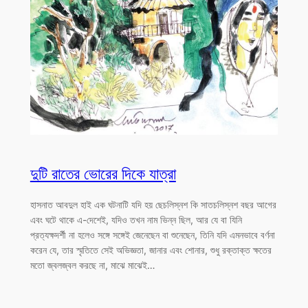
দুটি রাতের ভোরের দিকে যাত্রা
হাসনাত আবদুল হাই এক ঘটনাটি যদি হয় ছেচলিস্নশ কি সাতচলিস্নশ বছর আগের
এবং ঘটে থাকে এ-দেশেই, যদিও তখন নাম ভিন্ন ছিল, আর যে বা যিনি
প্রত্যক্ষদর্শী না হলেও সঙ্গে সঙ্গেই জেনেছেন বা শুনেছেন, তিনি যদি এমনভাবে বর্ণনা
করেন যে, তার স্মৃতিতে সেই অভিজ্ঞতা, জানার এবং শোনার, শুধু রক্তাক্ত ক্ষতের
মতো জ্বলজ্বল করছে না, মাঝে মাঝেই…