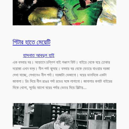
গিটার হাতে মেয়েটি
হাসনাত আবদুল হাই
এক বসবার ঘর। আয়তনে চল্লিশ বাই পঞ্চাশ ফিট। বাইরে থেকে ঘরে ঢোকার
দরোজা এখন বন্ধ। নীল পর্দা ঝুলছে। বসবার ঘর থেকে ভেতরে যাওয়ার দরজা
দেখা যাচ্ছে, সেখানেও নীল পর্দা। দরজাটা ভেজানো। ঘরের ডানদিকে একটা
জানালা। রিং দিয়ে নীল রঙের পর্দা রডের সঙ্গে লাগানো। জানালার কপাট বাইরের
দিকে খোলা, সূর্যের আলো ঘরের পর্দার ভেতর দিয়ে ফিল্টার…