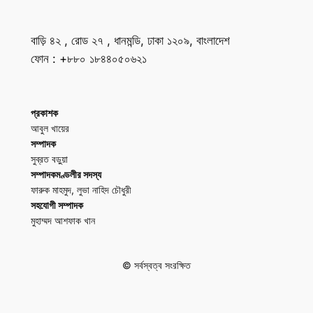
বাড়ি ৪২ , রোড ২৭ , ধানমন্ডি, ঢাকা ১২০৯, বাংলাদেশ
ফোন : +৮৮০ ১৮৪৪০৫০৬২১
প্রকাশক
আবুল খায়ের
সম্পাদক
সুব্রত বড়ুয়া
সম্পাদকমণ্ডলীর সদস্য
ফারুক মাহমুদ, লুভা নাহিদ চৌধুরী
সহযোগী সম্পাদক
মুহাম্মদ আশফাক খান
© সর্বস্বত্ব সংরক্ষিত