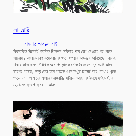
সাতোরি
হাসনাত আবদুল হাই
রিভারভিউ রিসোর্টে পাবলিক রিলেশন্স অফিসার পদে যোগ দেওয়ার পর থেকে
আনোয়ার আমাকে বেশ কয়েকবার সেখানে যাওয়ার আমন্ত্রণ জানিয়েছে। বলেছে,
ঢাকার কাছে এমন নিরিবিলি আর প্রাকৃতিক সৌন্দর্যের জায়গা খুব কমই আছে।
তারপর বলেছে, অন্য কেউ হলে বলতাম এমন নিখুঁত রিসোর্ট আর কোথাও খুঁজে
পাবেন না। আমাদের এখানে মনাস্টারির সলিচুড আছে, সেইসঙ্গে ফাইভ স্টার
হোটেলের সুযোগ-সুবিধা। আমরা…