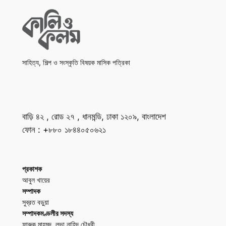
সাহিত্য, শিল্প ও সংস্কৃতি বিষয়ক মাসিক পত্রিকা
বাড়ি ৪২ , রোড ২৭ , ধানমন্ডি, ঢাকা ১২০৯, বাংলাদেশ
ফোন : +৮৮০ ১৮৪৪০৫০৬২১
প্রকাশক
আবুল খায়ের
সম্পাদক
সুব্রত বড়ুয়া
সম্পাদকমণ্ডলীর সদস্য
ফারুক মাহমুদ, লুভা নাহিদ চৌধুরী