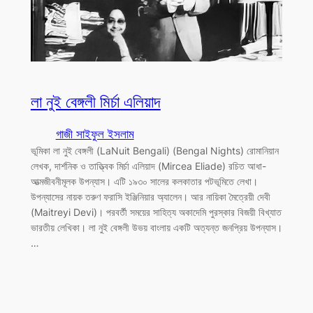
লা নুই বেঙ্গলী মির্চা এলিয়াদ
গাজী সাইফুল ইসলাম
ভূমিকা লা নুই বেঙ্গলী (LaNuit Bengali) (Bengal Nights) রোমানিয়ান
লেখক, দার্শনিক ও তাত্ত্বিক মির্চা এলিয়াদ (Mircea Eliade) রচিত আধা-
আত্মজীবনীমূলক উপন্যাস। এটি ১৯৩০ সালের কলকাতার পটভূমিতে লেখা।
উপন্যাসের নায়ক তরুণ ফরাসি ইঞ্জিনিয়ার অ্যালেন। আর নায়িকা মৈত্রেয়ী দেবী
(Maitreyi Devi)। পরবর্তী সময়ের সাহিত্য অকাদেমি পুরস্কার বিজয়ী বিখ্যাত
ভারতীয় লেখিকা। লা নুই বেঙ্গলী উভয় বাংলায় একটি অত্যন্ত জনপ্রিয় উপন্যাস।
…