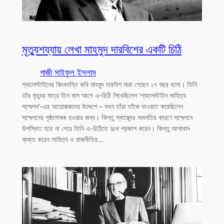
মৃত্যুশয্যায় লেখা মাহমুদ দারবিশের একটি চিঠি
গাজী সাইফুল ইসলাম
প্যালেস্টাইনের কিংবদন্তি কবি মাহমুদ দারবিশ মারা গেছেন ১৭ বছর হলো। তিনি
তাঁর মৃত্যুর মাত্র তিন মাস আগে এ-চিঠি লিখেছিলেন ‘প্যালেস্টাইন সাহিত্য
সম্মেলন’-এর আয়োজকদের উদ্দেশে – যখন তাঁরা তাঁকে দাওয়াত করেছিলেন
সম্মেলনের পৃষ্ঠপোষক হওয়ার জন্য। কিন্তু স্বাস্থ্যের অবনতির কারণে সম্মেলনে
উপস্থিত হতে না পেরে তিনি এ-চিঠিতে দুঃখ প্রকাশ করেন। কিন্তু আশাবাদ
ব্যক্ত করেন সাহিত্য ও রাজনীতির…