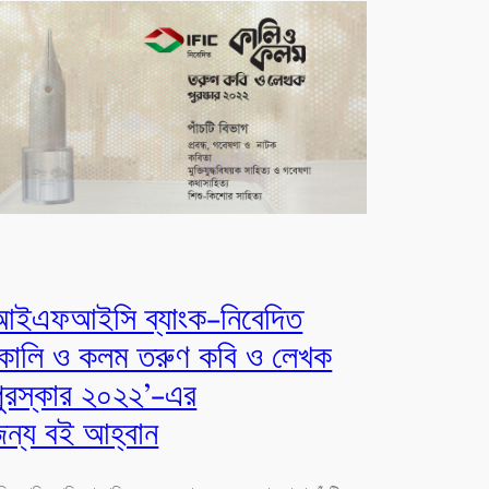
আইএফআইসি ব্যাংক-নিবেদিত
‘কালি ও কলম তরুণ কবি ও লেখক
পুরস্কার ২০২২’-এর
জন্য বই আহ্বান