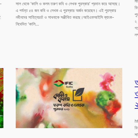
মা
-
সাল থেকে ‘কালি ও কলম তরুণ কবি ও লেখক পুরস্কার’ প্রদান করে আসছে।
ব
এ পর্যন্ত ৫৪ জন কবি ও লেখক এ পুরস্কার অর্জন করেছেন। এই পুরস্কার
পু
ই
নবীনদের সাহিত্যচর্চা ও সাধনাকে সঞ্জীবিত করছে।আইএফআইসি ব্যাংক-
২।
নিবেদিত ‘কালি…
গব
লক
h
বি
সা