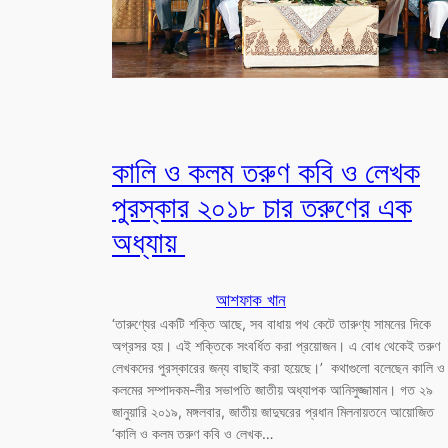
কালি ও কলম তরুণ কবি ও লেখক
পুরস্কার ২০১৮ চার তরুণের এক
অধ্যায়
আশফাক খান
‘তারুণ্যের একটি শক্তি আছে, সব বাধায় পথ কেটে তারুণ্য সামনের দিকে
অগ্রসর হয়। এই শক্তিকে সংবর্ধিত করা প্রয়োজন। এ বোধ থেকেই তরুণ
লেখকদের পুরস্কারের জন্য বাছাই করা হয়েছে।’ কথাগুলো বলেছেন কালি ও
কলমের সম্পাদকম-লীর সভাপতি জাতীয় অধ্যাপক আনিসুজ্জামান। গত ২৯
জানুয়ারি ২০১৯, মঙ্গলবার, জাতীয় জাদুঘরের প্রধান মিলনায়তনে আয়োজিত
‘কালি ও কলম তরুণ কবি ও লেখক…