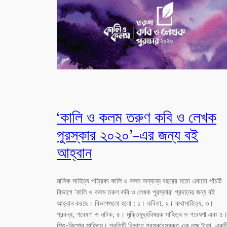
‘কালি ও কলম তরুণ কবি ও লেখক
পুরস্কার ২০২০’-এর জন্য বই
আহ্বান
মাসিক সাহিত্য পত্রিকা কালি ও কলম অন্যান্য বছরের মতো এবারো পাঁচটি
বিভাগে ‘কালি ও কলম তরুণ কবি ও লেখক পুরস্কার’ প্রদানের জন্য বই
আহ্বান করছে। বিভাগগুলো হলো : ১। কবিতা, ২। কথাসাহিত্য, ৩।
প্রবন্ধ, গবেষণা ও নাটক, ৪। মুক্তিযুদ্ধবিষয়ক সাহিত্য ও গবেষণা এবং ৫
শিশু-কিশোর সাহিত্য। প্রতিটি বিভাগে পুরস্কারস্বরূপ এক লক্ষ টাকা, একট