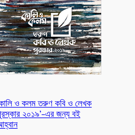
‘কালি ও কলম তরুণ কবি ও লেখক
পুরস্কার ২০১৯’-এর জন্য বই
আহ্বান