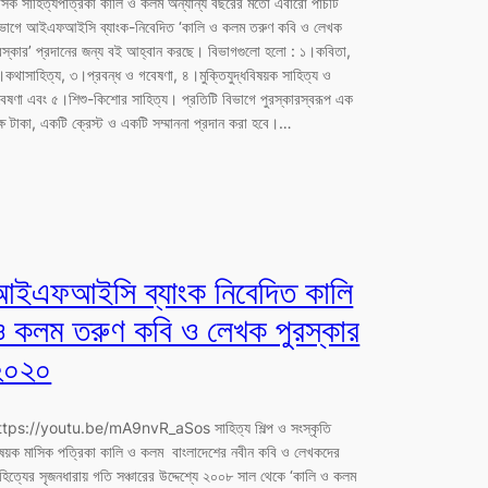
সিক সাহিত্যপত্রিকা কালি ও কলম অন্যান্য বছরের মতো এবারো পাঁচটি
িভাগে আইএফআইসি ব্যাংক-নিবেদিত ‘কালি ও কলম তরুণ কবি ও লেখক
রস্কার’ প্রদানের জন্য বই আহ্বান করছে। বিভাগগুলো হলো : ১।কবিতা,
কথাসাহিত্য, ৩।প্রবন্ধ ও গবেষণা, ৪।মুক্তিযুদ্ধবিষয়ক সাহিত্য ও
েষণা এবং ৫।শিশু-কিশোর সাহিত্য। প্রতিটি বিভাগে পুরস্কারস্বরূপ এক
্ষ টাকা, একটি ক্রেস্ট ও একটি সম্মাননা প্রদান করা হবে।…
আইএফআইসি ব্যাংক নিবেদিত কালি
ও কলম তরুণ কবি ও লেখক পুরস্কার
২০২০
ttps://youtu.be/mA9nvR_aSos সাহিত্য শিল্প ও সংস্কৃতি
ষয়ক মাসিক পত্রিকা কালি ও কলম বাংলাদেশের নবীন কবি ও লেখকদের
হিত্যের সৃজনধারায় গতি সঞ্চারের উদ্দেশ্যে ২০০৮ সাল থেকে ‘কালি ও কলম