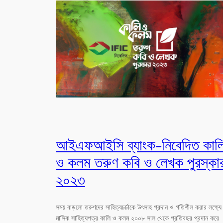
আইএফআইসি ব্যাংক-নিবেদিত কাল
ও কলম তরুণ কবি ও লেখক পুরস্কা
২০২৩
সময় বাড়লো তরুণদের সাহিত্যচর্চাকে উৎসাহ প্রদান ও গতিশীল করার লক্ষ্যে
মাসিক সাহিত্যপত্র কালি ও কলম ২০০৮ সাল থেকে প্রতিবছর প্রদান করে