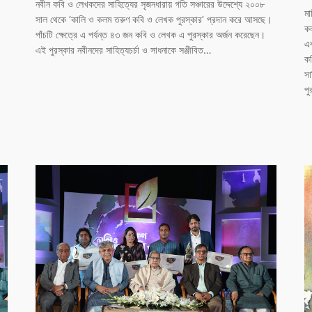
নবীন কবি ও লেখকদের সাহিত্যের সৃজনধারায় গতি সঞ্চারের উদ্দেশ্যে ২০০৮
মা
সাল থেকে ‘কালি ও কলম তরুণ কবি ও লেখক পুরস্কার’ প্রদান করে আসছে।
কল
পাঁচটি ক্ষেত্রে এ পর্যন্ত ৪৩ জন কবি ও লেখক এ পুরস্কার অর্জন করেছেন।
এব
এই পুরস্কার নবীনদের সাহিত্যচর্চা ও সাধনাকে সঞ্জীবিত…
কব
সা
পু