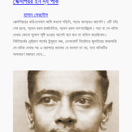
শেক্সপিয়র ইন দ্য পার্ক
হাসান ফেরদৌস
শেক্সপিয়রের করিওলেনাস আমি কখনো পড়িনি, পড়ার আগ্রহও জাগেনি। এটি তাঁর
শেষ রচনা, প্রবল রকম রাজনৈতিক, প্রবল রকম অগণতান্ত্রিক। পড়া বা সে-নাটক
দেখার কোনো সুযোগ সৃষ্টি হওয়ার আগেই মনে মনে তা বাতিল করেছিলাম।
নিউইয়র্কের সেন্ট্রাল পার্কের উন্মুক্ত মঞ্চ, ডেলাকোর্ট থিয়েটারে জুলাইয়ের মাঝামাঝি
সে-নাটক দেখার পর এ-ব্যাপারে মতামত যে বদলাল তা নয়, তবে নাটকটির
অসাধারণ মঞ্চায়ন দেখে…