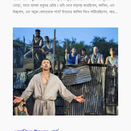
তোড়া, তাতে হালকা হলুদের ছোঁয়া। ছবি দেখে মন্তব্য করেছিলাম, কালিদা, এত
উচ্ছ্বাস, এত আনন্দ কোত্থেকে পান? উত্তরে কালিদা লিখে পাঠিয়েছিলেন, আর…