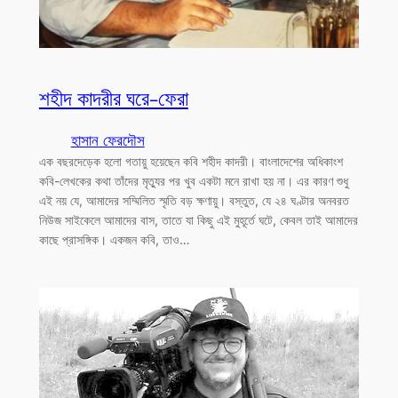
শহীদ কাদরীর ঘরে-ফেরা
হাসান ফেরদৌস
এক বছরদেড়েক হলো গতায়ু হয়েছেন কবি শহীদ কাদরী। বাংলাদেশের অধিকাংশ
কবি-লেখকের কথা তাঁদের মৃত্যুর পর খুব একটা মনে রাখা হয় না। এর কারণ শুধু
এই নয় যে, আমাদের সম্মিলিত স্মৃতি বড় ক্ষণায়ু। বস্তুত, যে ২৪ ঘণ্টার অনবরত
নিউজ সাইকেলে আমাদের বাস, তাতে যা কিছু এই মুহূর্তে ঘটে, কেবল তাই আমাদের
কাছে প্রাসঙ্গিক। একজন কবি, তাও…