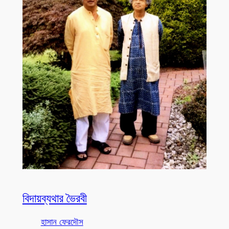
বিদায়ব্যথার ভৈরবী
হাসান ফেরদৌস