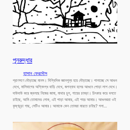
পুনরুদ্ধার
হাসান ফেরদৌস
প্রাণপণে দৌড়াচ্ছে মানস। দিগ্বিদিক জ্ঞানশূন্য হয়ে দৌড়াচ্ছে। পালাচ্ছে সে আগুন
দেখে, মালিবাগের অগ্নিদগ্ধ বাড়ি দেখে, জগন্নাথ হলের আগুনে পোড়া লাশ দেখে।
দাউদাউ করে জ্বলছে নিজের জামা, মাথার চুল, গায়ের চামড়া। চিৎকার করে বলতে
চাইছে, আমি তোমাদের লোক, এই পাড়া আমার, এই শহর আমার। আগুনঝরা ওই
কৃষ্ণচূড়া গাছ, সেটিও আমার। আমাকে কেন তোমরা মারতে চাইছ? গলা…