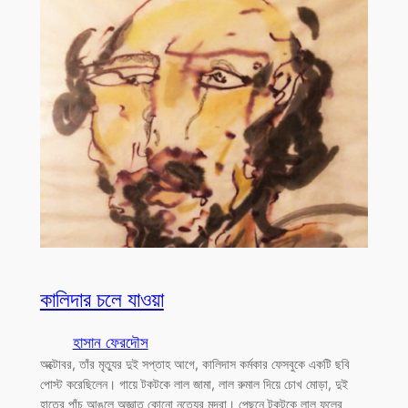
কালিদার চলে যাওয়া
হাসান ফেরদৌস
অক্টোবর, তাঁর মৃত্যুর দুই সপ্তাহ আগে, কালিদাস কর্মকার ফেসবুকে একটি ছবি
পোস্ট করেছিলেন। গায়ে টকটকে লাল জামা, লাল রুমাল দিয়ে চোখ মোড়া, দুই
হাতের পাঁচ আঙুলে অজ্ঞাত কোনো নৃত্যের মুদ্রা। পেছনে টকটকে লাল ফুলের