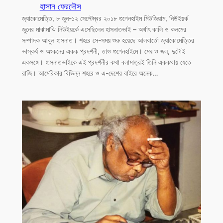
হাসান ফেরদৌস
জ্যাকোমেত্তি, ৮ জুন-১২ সেপ্টেম্বর ২০১৮ গুগেনহাইম মিউজিয়াম, নিউইয়র্ক
জুনের মাঝামাঝি নিউইয়র্কে এসেছিলেন হাসনাতভাই – অর্থাৎ কালি ও কলমের
সম্পাদক আবুল হাসনাত। শহরে সে-সময় শুরু হয়েছে আলবার্তো জ্যাকোমেত্তির
ভাস্কর্য ও অংকনের একক প্রদর্শনী, তাও গুগেনহাইমে। মেঘ ও জল, দুটোই
একসঙ্গে। হাসনাতভাইকে এই প্রদর্শনীর কথা বলামাত্রই তিনি এককথায় যেতে
রাজি। আমেরিকার বিভিন্ন শহরে ও এ-দেশের বাইরে অনেক…