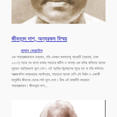
জীবননন্দ দাশ, অন্যরকম বিস্ময়
হাসান ফেরদৌস
এক শাহাদুজ্জামানকে ধন্যবাদ, তাঁর একজন কমলালেবু গ্রন্থটি (প্রথমা, ঢাকা
২০১৭) পড়ার পর বাংলা ভাষার সবচেয়ে জটিল ও অগম্য এক কবির কবিতার অনেক
দূরায়ত গ্রন্থিগুলো খুলে গেল। এই গ্রন্থি-উন্মোচনের সূত্র যত না তাঁর কবিতার
অমত্মঃসলিল কাব্যধারার অর্থোদ্ধার, তারচেয়ে অনেক বেশি এই নির্জন ও একাকী
মানুষটির জীবনের ভেতর-পর্দা খুলে দেখা। ঠিক এই কাজটিই করেছেন
শাহাদুজ্জামান। জীবনানন্দ দাশ…