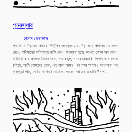
পুনরুদ্ধার
হাসান ফেরদৌস
প্রাণপণে দৌড়াচ্ছে মানস। দিগি¦দিক জ্ঞানশূন্য হয়ে দৌড়াচ্ছে। পালাচ্ছে সে আগুন
দেখে, মালিবাগের অগ্নিদগ্ধ বাড়ি দেখে, জগন্নাথ হলের আগুনে পোড়া লাশ দেখে।
দাউদাউ করে জ্বলছে নিজের জামা, মাথার চুল, গায়ের চামড়া। চিৎকার করে বলতে
চাইছে, আমি তোমাদের লোক, এই পাড়া আমার, এই শহর আমার। আগুনঝরা ওই
কৃষ্ণচূড়া গাছ, সেটিও আমার। আমাকে কেন তোমরা মারতে চাইছ? গলা…