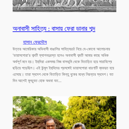
অনাবাসী সাহিত্য : বাসায় ফেরা ডানার শব্দ
হাসান ফেরদৌস
উত্তর আমেরিকায় অভিবাসী বাঙালির সাহিত্যচর্চা নিয়ে যে-কোনো আলোচনায়
‘ডায়াসপোরা’র শব্দটি ফ্যাশনদুরস্ত হলেও অনাবাসী শব্দটি আমার কাছে অধিক
অর্থপূর্ণ মনে হয়। ইহুদিরা একসময় নিজ বাসভূমি থেকে বিতাড়িত হয়ে সারাবিশ্বে
ছড়িয়ে পড়েছিল। এই উন্মূল ইহুদিদের প্রসঙ্গেই ডায়াসপোরা ধারণাটি ব্যবহৃত হয়ে
এসেছে। তারা স্বদেশ থেকে বিতাড়িত কিন্তু বুকের মধ্যে নিরন্তর স্বদেশ। যত
দিন আগেই মূলচ্যুত হোক অথবা যত…