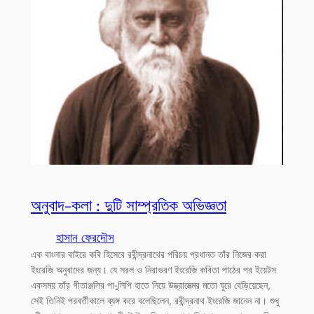
অনুবাদ-কলা : দুটি সাম্প্রতিক অভিজ্ঞতা
হাসান ফেরদৌস
এক বাংলার বাইরে কবি হিসেবে রবীন্দ্রনাথের পরিচয় প্রধানত তাঁর নিজের করা
ইংরেজি অনুবাদের জন্য। যে সরল ও নিরাভরণ ইংরেজি কবিতা পাঠের পর ইয়েটস
একসময় তাঁর গীতাঞ্জলির পা-ুলিপি হাতে নিয়ে উদ্ভ্রামেত্মর মতো ঘুরে বেড়িয়েছেন,
সেই তিনিই পরবর্তীকালে ব্যঙ্গ করে বলেছিলেন, রবীন্দ্রনাথ ইংরেজি জানেন না। শুধু