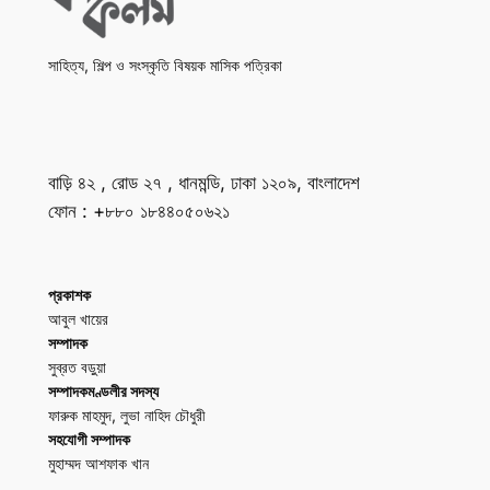
সাহিত্য, শিল্প ও সংস্কৃতি বিষয়ক মাসিক পত্রিকা
বাড়ি ৪২ , রোড ২৭ , ধানমন্ডি, ঢাকা ১২০৯, বাংলাদেশ
ফোন : +৮৮০ ১৮৪৪০৫০৬২১
প্রকাশক
আবুল খায়ের
সম্পাদক
সুব্রত বড়ুয়া
সম্পাদকমণ্ডলীর সদস্য
ফারুক মাহমুদ, লুভা নাহিদ চৌধুরী
সহযোগী সম্পাদক
মুহাম্মদ আশফাক খান