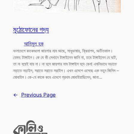
মুঠোফোনের গদ্য
আনিসুল হক
বংলাদেশে কতকগুলো জায়গার নাম আছে, সাধুভাষায়, ক্রিয়াপদ, অতীতকাল।
যেমন: টাঙ্গাইল। কে যে কী সেখানে টাঙ্গাইলেন জানি না, তবে টাঙ্গাইলেন যে বটে,
তা না হয়েই যায় না। না হলে জায়গার নাম টাঙ্গাইল হবে কেন! এমনিভাবে নড়াতে
নড়াতে নড়াইল, সরাতে সরাতে সরাইল। এখন এদেশে এসেছে এক নতুন জিনিস –
মোবাইল। কে-যে কাকে কবে এদেশে প্রথম মোবাইয়াছিলেন, জানা…
←
Previous Page