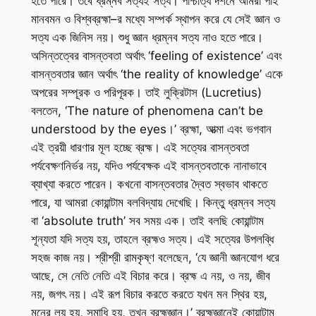
হতে পারে। তবে ধ্রম্নব সত্যই সত্য। পাশ্চাত্য দর্শনে আমরা পাই
মানবমন ও বিশ্বব্রহ্মা–র মধ্যে সম্পর্ক স্থাপন করে যে সেই জ্ঞান ও
সত্য এক জিনিস নয়। শুধু জ্ঞান ধ্রম্নব সত্য নাও হতে পারে।
অসিন্তত্বের বাসন্তবতা অর্থাৎ ‘feeling of existence’ এবং
বাসন্তবতার জ্ঞান অর্থাৎ ‘the reality of knowledge’ একে
অপরের সম্পূরক ও পরিপূরক। তাই লুক্রিটাস (Lucretius)
বলতেন, ‘The nature of phenomena can’t be
understood by the eyes।’ ব্রহ্মা, আত্মা এবং ভগবান
এই ত্রয়ী ধারণার মূল হচ্ছে ব্রহ্ম। এই সত্যের বাসন্তবতা
পর্যবেক্ষণনির্ভর নয়, যদিও পর্যবেক্ষক এই বাসন্তবতাকে নানাভাবে
ব্যাখ্যা করতে পারেন। কখনো বাসন্তবতার দ্বৈত স্বভাব থাকতে
পারে, যা আমরা কোয়ান্টাম বলবিদ্যায় দেখেছি। কিন্তু ধ্রম্নব সত্য
বা ‘absolute truth’ সব সময় এক। তাই বলছি কোয়ান্টাম
শূন্যতা যদি সত্য হয়, তাহলে ব্রহ্মও সত্য। এই সত্যের উপলব্ধি
সহজ কাজ নয়। শ্রীশ্রী রামকৃষ্ণ বলেছেন, ‘যে জ্ঞানী জ্ঞানযোগ ধরে
আছে, সে নেতি নেতি এই বিচার করে। ব্রহ্ম এ নয়, ও নয়, জীব
নয়, জগৎ নয়। এই রূপ বিচার করতে করতে যখন মন স্থির হয়,
মনের লয় হয়, সমাধি হয়, তখন ব্রহ্মজ্ঞান।’ ব্রহ্মজ্ঞানেই কোয়ান্টাম