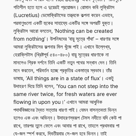
গতিশীল হতে হলে এ দুয়েরই প্রয়োজন। রোমান কবি লুক্রিটাস
(Lucretius) ডেমোক্রিটাসের তত্ত্বকে কল্পনা করেন এভাবে,
পরমাণুগুলো একটি হুকের সাহায্যে একটির সঙ্গে অপরটি যুক্ত।
লুক্রিটাস আরো বলতেন, ‘Nothing can be created
from nothing’। উপনিষদের ‘বায়ু সূত্রে গাঁথা’ – ধারণার সঙ্গে
আমরা লুক্রিটাসের কল্পনার মিল খুঁজে পাই। এখানে উল্লেখ্য,
হেরাক্লিটাস (খ্রিষ্টপূর্ব ৫৪০-৪৮০) বায়ু সূত্রের ধারণাকে না
মানলেও গ্রিক দর্শনে তিনি একটি নতুন পথের সন্ধান দেন। তিনি
মনে করতেন, পরিবর্তন হচ্ছে প্রকৃতির একমাত্র স্বভাব। তাঁর
ভাষায়, ‘All things are in a state of flux’। একটু
উদাহরণ দিয়ে তিনি বলেন, ‘You can not step into the
same river twice, for fresh waters are ever
flowing in upon you।’ এখানে আমরা আধুনিক
পদার্থবিজ্ঞানের দ্বৈত সত্তার ধারণা পাই। যেমন বাসন্তবতা ভিন্ন
হলেও এক এবং অভিন্ন। উদাহরণস্বরূপ টেমস নদীতে যদি কেউ পা
রাখে, তারপর তুলে ফেলে এবং আবার পা রাখে, তাহলে প্রথমবার পা
যে-জল স্পর্শ করবে, দ্বিতীয়বার সে-জল হবে ভিন্ন। তাই