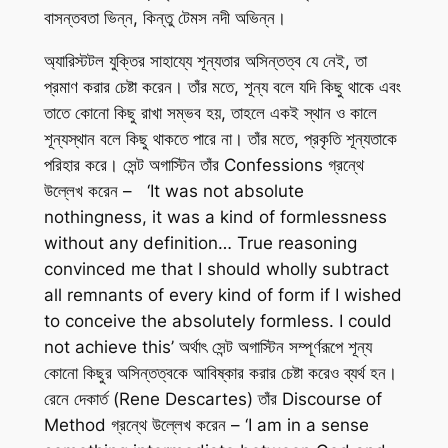
বাসন্তবতা ভিন্ন, কিন্তু টেমস নদী অভিন্ন।
অ্যারিস্টটল যুক্তির সাহায্যে শূন্যতার অসিন্তত্ব যে নেই, তা
প্রমাণ করার চেষ্টা করেন। তাঁর মতে, শূন্য বলে যদি কিছু থাকে এবং
তাতে কোনো কিছু রাখা সম্ভব হয়, তাহলে একই স্থান ও কালে
শূন্যস্থান বলে কিছু থাকতে পারে না। তাঁর মতে, প্রকৃতি শূন্যতাকে
পরিহার করে। সেন্ট অগাস্টিন তাঁর
Confessions
গ্রন্থে
উল্লেখ করেন – ‘It was not absolute
nothingness, it was a kind of formlessness
without any definition… True reasoning
convinced me that I should wholly subtract
all remnants of every kind of form if I wished
to conceive the absolutely formless. I could
not achieve this’ অর্থাৎ সেন্ট অগাস্টিন সম্পূর্ণরূপে শূন্য
কোনো কিছুর অসিন্তত্বকে আবিষ্কার করার চেষ্টা করেও ব্যর্থ হন।
রেনে দেকার্ত (Rene Descartes) তাঁর
Discourse of
Method
গ্রন্থে উল্লেখ করেন – ‘I am in a sense