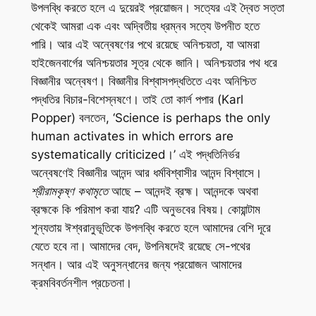
উপলব্ধি করতে হলে এ দুয়েরই প্রয়োজন। সত্যের এই দ্বৈত সত্তা
থেকেই আমরা এক এবং অদ্বিতীয় ধ্রম্নব সত্যে উপনীত হতে
পারি। আর এই অন্বেষণের পথে রয়েছে অনিশ্চয়তা, যা আমরা
হাইজেনবার্গের অনিশ্চয়তার সূত্র থেকে জানি। অনিশ্চয়তার পথ ধরে
বিজ্ঞানীর অন্বেষণ। বিজ্ঞানীর বিশ্বাসপদ্ধতিতে এবং অনিশ্চিত
পদ্ধতির বিচার-বিশেস্নষণে। তাই তো কার্ল পপার (Karl
Popper) বলতেন, ‘Science is perhaps the only
human activates in which errors are
systematically criticized।’ এই পদ্ধতিনির্ভর
অন্বেষণেই বিজ্ঞানীর আনন্দ আর ধর্মবিশ্বাসীর আনন্দ বিশ্বাসে।
শ্রীরামকৃষ্ণ কথামৃতে
আছে – আনন্দই ব্রহ্ম। আনন্দকে অথবা
ব্রহ্মকে কি পরিমাপ করা যায়? এটি অনুভবের বিষয়। কোয়ান্টাম
শূন্যতায় ঈশ্বরানুভূতিকে উপলব্ধি করতে হলে আমাদের বেশি দূরে
যেতে হবে না। আমাদের বেদ, উপনিষদেই রয়েছে সে-পথের
সন্ধান। আর এই অনুসন্ধানের জন্য প্রয়োজন আমাদের
ক্রমবিবর্তনশীল প্রচেতনা।