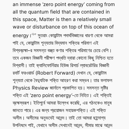
an immense ‘zero point energy’ coming from
all the quantum field that are contained in
this space, Matter is then a relatively small
wave or disturbance on top of this ocean of
১০
energy।’
সুতরাং কোয়ান্টাম পদার্থবিজ্ঞানের ধারণা থেকে আমরা
পাই যে, কোয়ান্টাম শূন্যতায় বিদ্যমান শক্তির পরিমাণ এই
বিশ্বব্রহ্মা–র সমসন্ত বস্ত্ত কণার শক্তির পরিমাণের চেয়ে বেশি।
তবে একজন বিজ্ঞানী পরীক্ষণ পদ্ধতি দ্বারা কোনো কিছু নিশ্চিত হতে
বিশ্বাসী। তাই ক্যালিফোর্নিয়ার হিউজ রিসার্চ ল্যাবরেটরির বিজ্ঞানী
রবার্ট ফরওয়ার্ড (Robert Forward) দেখান যে, কোয়ান্টাম
শূন্যতা থেকে বৈদ্যুতিক শক্তি আহরণ করা সম্ভব। তার ফলাফল
Physics Review
জার্নালে প্রকাশিত হয়। সমসন্ত সৃষ্টির
শক্তি এই ‘zero point energy’-তে নিহিত। এই শক্তিই
ব্রহ্মস্বরূপ। ইতিপূর্বে আমরা উল্লেখ করেছি, এর গঠনকেও মানুষ
জানতে পারে। এর জন্য প্রয়োজন সহায়কশক্তি। এই শক্তি
অসীম। অসীমের অনুভবেই আনন্দ। তাই তো আমরা ছান্দোগ্য
উপনিষদে পাই, যেখানে অসীম সেখানেই আনন্দ, সীমার মাঝে আনন্দ