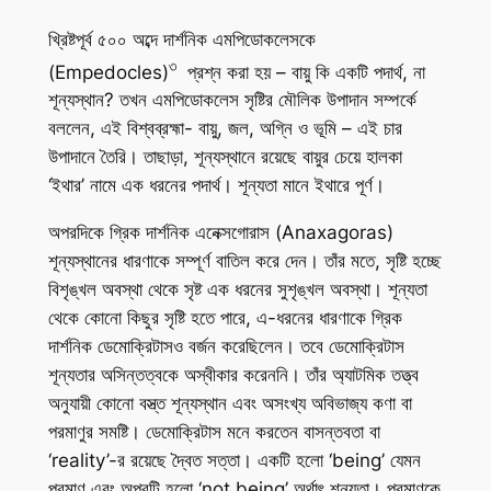
খ্রিষ্টপূর্ব ৫০০ অব্দে দার্শনিক এমপিডোকলেসকে
৩
(Empedocles)
প্রশ্ন করা হয় – বায়ু কি একটি পদার্থ, না
শূন্যস্থান? তখন এমপিডোকলেস সৃষ্টির মৌলিক উপাদান সম্পর্কে
বললেন, এই বিশ্বব্রহ্মা- বায়ু, জল, অগ্নি ও ভূমি – এই চার
উপাদানে তৈরি। তাছাড়া, শূন্যস্থানে রয়েছে বায়ুর চেয়ে হালকা
‘ইথার’ নামে এক ধরনের পদার্থ। শূন্যতা মানে ইথারে পূর্ণ।
অপরদিকে গ্রিক দার্শনিক এনেক্সগোরাস (Anaxagoras)
শূন্যস্থানের ধারণাকে সম্পূর্ণ বাতিল করে দেন। তাঁর মতে, সৃষ্টি হচ্ছে
বিশৃঙ্খল অবস্থা থেকে সৃষ্ট এক ধরনের সুশৃঙ্খল অবস্থা। শূন্যতা
থেকে কোনো কিছুর সৃষ্টি হতে পারে, এ-ধরনের ধারণাকে গ্রিক
দার্শনিক ডেমোক্রিটাসও বর্জন করেছিলেন। তবে ডেমোক্রিটাস
শূন্যতার অসিন্তত্বকে অস্বীকার করেননি। তাঁর অ্যাটমিক তত্ত্ব
অনুযায়ী কোনো বস্ত্ত শূন্যস্থান এবং অসংখ্য অবিভাজ্য কণা বা
পরমাণুর সমষ্টি। ডেমোক্রিটাস মনে করতেন বাসন্তবতা বা
‘reality’-র রয়েছে দ্বৈত সত্তা। একটি হলো ‘being’ যেমন
পরমাণু এবং অপরটি হলো ‘not being’ অর্থাৎ শূন্যতা। পরমাণুকে