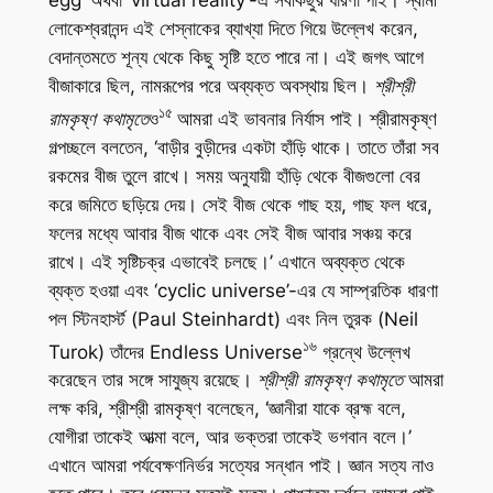
egg’ অথবা ‘virtual reality’-এ সবকিছুর ধারণা পাই। স্বামী
লোকেশ্বরানন্দ এই শেস্নাকের ব্যাখ্যা দিতে গিয়ে উল্লেখ করেন,
বেদান্তমতে শূন্য থেকে কিছু সৃষ্টি হতে পারে না। এই জগৎ আগে
বীজাকারে ছিল, নামরূপের পরে অব্যক্ত অবস্থায় ছিল।
শ্রীশ্রী
১৫
রামকৃষ্ণ কথামৃতে
ও
আমরা এই ভাবনার নির্যাস পাই। শ্রীরামকৃষ্ণ
গল্পচ্ছলে বলতেন, ‘বাড়ীর বুড়ীদের একটা হাঁড়ি থাকে। তাতে তাঁরা সব
রকমের বীজ তুলে রাখে। সময় অনুযায়ী হাঁড়ি থেকে বীজগুলো বের
করে জমিতে ছড়িয়ে দেয়। সেই বীজ থেকে গাছ হয়, গাছ ফল ধরে,
ফলের মধ্যে আবার বীজ থাকে এবং সেই বীজ আবার সঞ্চয় করে
রাখে। এই সৃষ্টিচক্র এভাবেই চলছে।’ এখানে অব্যক্ত থেকে
ব্যক্ত হওয়া এবং ‘cyclic universe’-এর যে সাম্প্রতিক ধারণা
পল স্টিনহার্স্ট (Paul Steinhardt) এবং নিল তুরক (Neil
১৬
Turok) তাঁদের
Endless Universe
গ্রন্থে উল্লেখ
করেছেন তার সঙ্গে সাযুজ্য রয়েছে।
শ্রীশ্রী রামকৃষ্ণ কথামৃতে
আমরা
লক্ষ করি, শ্রীশ্রী রামকৃষ্ণ বলেছেন, ‘জ্ঞানীরা যাকে ব্রহ্ম বলে,
যোগীরা তাকেই আত্মা বলে, আর ভক্তরা তাকেই ভগবান বলে।’
এখানে আমরা পর্যবেক্ষণনির্ভর সত্যের সন্ধান পাই। জ্ঞান সত্য নাও