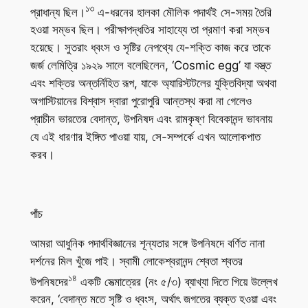
১৩
প্রাধান্য ছিল।
এ-ধরনের হালকা মৌলিক পদার্থই সে-সময় তৈরি
হওয়া সম্ভব ছিল। পরীক্ষাপদ্ধতির সাহায্যে তা প্রমাণ করা সম্ভব
হয়েছে। সুতরাং ধ্বংস ও সৃষ্টির নেপথ্যে যে-শক্তি কাজ করে তাকে
জর্জ লেমিত্রি ১৯২৯ সালে বলেছিলেন, ‘Cosmic egg’ যা বস্ত্ত
এবং শক্তির অন্তর্নিহিত রূপ, যাকে অ্যারিস্টটলের যুক্তিবিদ্যা অথবা
অগাস্টিয়ানের বিশ্বাস দ্বারা পুরোপুরি আন্তস্থ করা না গেলেও
প্রাচীন ভারতের বেদান্ত, উপনিষদ এবং রামকৃষ্ণ বিবেকানন্দ ভাবনায়
যে এই ধারণার ইঙ্গিত পাওয়া যায়, সে-সম্পর্কে এখন আলোকপাত
করব।
পাঁচ
আমরা আধুনিক পদার্থবিজ্ঞানের শূন্যতার সঙ্গে উপনিষদে বর্ণিত নানা
দর্শনের মিল খুঁজে পাই। স্বামী লোকেশ্বরানন্দ শ্বেতা শ্বতর
১৪
উপনিষদের
একটি সেত্মাত্রের (নং ৫/৩) ব্যাখ্যা দিতে গিয়ে উল্লেখ
করেন, ‘বেদান্ত মতে সৃষ্টি ও ধ্বংস, অর্থাৎ জগতের ব্যক্ত হওয়া এবং