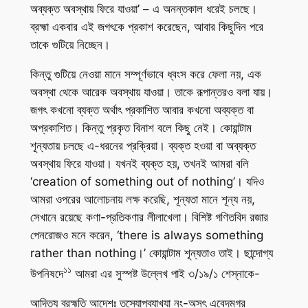
অব্যক্ত অবস্থায় ফিরে যাওয়া’ – এ অনন্তকাল ধরেই চলছে।
ব্রহ্মা একবার এই জগৎকে প্রকাশ করেছেন, আবার কিছুদিন পরে
তাকে গুটিয়ে নিচ্ছেন।
কিন্তু গুটিয়ে নেওয়া মানে সম্পূর্ণভাবে ধ্বংস করে ফেলা নয়, এক
অবস্থা থেকে আরেক অবস্থায় যাওয়া। তাকে রূপান্তরও বলা যায়।
জগৎ কখনো ব্যক্ত অর্থাৎ প্রকাশিত আবার কখনো অব্যক্ত বা
অপ্রকাশিত। কিন্তু প্রকৃত বিনাশ বলে কিছু নেই। কোয়ান্টাম
শূন্যতায় চলছে এ-ধরনের প্রক্রিয়া। ব্যক্ত হওয়া বা অব্যক্ত
অবস্থায় ফিরে যাওয়া। যখনই ব্যক্ত হয়, তখনই আমরা বলি
‘creation of something out of nothing’। যদিও
আমরা ওপরের আলোচনায় লক্ষ করেছি, শূন্যতা মানে শূন্য নয়,
সেখানে রয়েছে কণা-প্রতিকণার লীলাখেলা। বিশিষ্ট গণিতবিদ রজার
পেনরোজও মনে করেন, ‘there is always something
rather than nothing।’ কোয়ান্টাম শূন্যতাও তাই। ছান্দোগ্য
১১
উপনিষদে
আমরা এর সুস্পষ্ট উল্লেখ পাই ৩/১৯/১ শেস্নাকে-
আদিত্য ব্রহ্মতি আদেশঃ তস্যোপব্যাখ্যা নং-অসৎ এবেদমগ্র