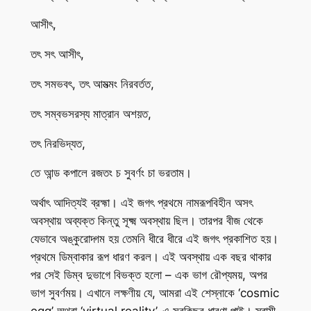
আসীৎ,
তৎ সৎ আসীৎ,
তৎ সমভবৎ, তৎ আমত্মং নিরবর্তত,
তৎ সম্বভসরস্য মাত্রান অশয়ত,
তৎ নিরভিদ্যত,
তে আন্ড কপালে রজতং চ সুবর্ণং চা ভরতাম।
অর্থাৎ আদিত্যই ব্রহ্মা। এই জগৎ প্রথমে নামরূপবিহীন অসৎ
অবস্থায় অব্যক্ত কিন্তু সূক্ষ্ম অবস্থায় ছিল। তারপর বীজ থেকে
যেভাবে অঙ্কুরোদ্গম হয় তেমনি ধীরে ধীরে এই জগৎ প্রকাশিত হয়।
প্রথমে ডিম্বাকার রূপ ধারণ করল। এই অবস্থায় এক বছর থাকার
পর সেই ডিম্ব দুভাগে বিভক্ত হলো – এক ভাগ রৌপ্যময়, অপর
ভাগ সুবর্ণময়। এখানে লক্ষণীয় যে, আমরা এই শেস্নাকে ‘cosmic