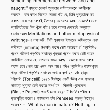
something intermediate between God and
৪
naught.’
বস্ত্তত দেকার্ত শূন্যতার অসিন্তত্বকে অস্বীকার
করতেন। তার কারণ হিসেবে আমরা পাই যে, তিনি শূন্যতাকে ভয়
করতেন এবং ভয় থেকেই উপেক্ষা। এক্ষেত্রে আমরা দেকার্তের সঙ্গে
অ্যারিস্টটলের মিল খুঁজে পাই। তবে আমরা দেকার্তের অন্যান্য
রচনায় যেমন
Meditations and other metaphysical
writtings
-এ লক্ষ করি, তিনি শূন্যতায় ঈশ্বরের অসিন্তত্ব এবং
৫
অসীমকে (infinite) উপলব্ধি করার চেষ্টা করেছেন।
‘গ্যালিলিও
প্রথম পরীক্ষণ পদ্ধতির সাহায্যে শূন্যতা প্রমাণ করার চেষ্টা করেন।
গ্যালিলিও দেখান যে, বাতাসের ওজন আছে। কোনো পাত্র থেকে
বাতাস চলে গেলে তার ওজন কমে যায়। যদিও গ্যালিলিও বাতাসশূন্য
পাত্র পরীক্ষণ পদ্ধতির সাহায্যে দেখাতে ব্যর্থ হন, তাঁর ছাত্র
টরিসেলি (Toricelli) ১৬৪৩ খ্রিষ্টাব্দে একটি টিউব এবং পারদের
সাহায্যে শূন্যতা তৈরি করতে সমর্থ হন। বিজ্ঞানী প্যাসকেল
(Blaise Pascal) পরবর্তীকালে ফ্রান্সে টরিসেলির পরীক্ষার
পুনরাবৃত্তি করেন। প্যাসকেল তাঁর
Pensees
গ্রন্থে উল্লেখ
করেছেন – ‘What is man in nature? Nothing in