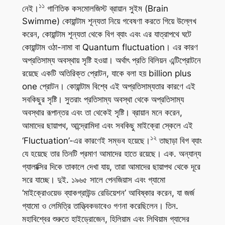
১১
নেই।
গাণিতিক কসমোলজিস্ট ব্রায়ান সুইম (Brain
Swimme) কোয়ান্টাম শূন্যতা নিয়ে গবেষণা করতে গিয়ে উল্লেখ
করেন, কোয়ান্টাম শূন্যতা থেকে বিগ ব্যাং এবং এর যাত্রাপথে ঘটে
কোয়ান্টাম ওঠা-নামা বা Quantum fluctuation। এর কারণ
অপ্রতিসাম্য অবস্থায় সৃষ্টি হওয়া। অর্থাৎ প্রতি বিলিয়ন এন্টিপ্রোটনে
রয়েছে একটি অতিরিক্ত প্রোটন, যাকে বলা হয় billion plus
one প্রোটন। কোয়ান্টাম বিশ্বে এই অপ্রতিসাম্যতার কারণে এই
সবকিছুর সৃষ্টি। সুতরাং প্রতিসাম্য অবস্থা থেকে অপ্রতিসাম্য
অবস্থার রূপান্তর এবং তা থেকেই সৃষ্টি। ব্রায়ান মনে করেন,
আমাদের ছায়াপথ, আন্দ্রোমিদা এবং সবকিছু মাইক্রো স্কেলে এই
১২
‘Fluctuation’-এর কারণেই সম্ভব হয়েছে।
তাছাড়া বিগ ব্যাং
যে হয়েছে তার তিনটি প্রমাণ আমাদের হাতে রয়েছে। এক. অন্যান্য
গ্যালাক্সির দিকে তাকালে দেখা যায়, তারা আমাদের ছায়াপথ থেকে দূরে
সরে যাচ্ছে। দুই. ১৯৬৫ সালে পেনজিয়াস এবং গ্যামো
‘মাইক্রোওয়েভ ব্যাকগ্রাউন্ড রেডিয়েশন’ আবিষ্কার করেন, যা জর্জ
গ্যামো ও লেমিত্রি তাত্ত্বিকভাবেও গণনা করেছিলেন। তিন.
মহাবিশ্বের শুরুতে হাইড্রোজেন, হিলিয়াম এবং লিথিয়াম গ্যাসের