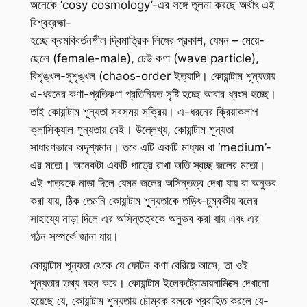
অনেকে ‘cosy cosmology’-এর সঙ্গে তুলনা করছে অর্থাৎ এই
বিশ্বব্রহ্মা-
হচ্ছে ক্রমবিবর্তনশীল দ্বিমাত্রিক লিঙ্গের প্রকাশ, যেমন – মেয়ে-
ছেলে (female-male), ঢেউ কণা (wave particle),
বিশৃঙ্খল-সুশৃঙ্খল (chaos-order ইত্যাদি। কোয়ান্টাম শূন্যতায়
এ-ধরনের কণা-প্রতিকণা প্রতিনিয়ত সৃষ্টি হচ্ছে আবার ধ্বংস হচ্ছে।
তাই কোয়ান্টাম শূন্যতা সবসময় সক্রিয়। এ-ধরনের ক্রিয়াকলাপ
ক্লাসিক্যাল শূন্যতায় নেই। উল্লেখ্য, কোয়ান্টাম শূন্যতা
সাধারণভাবে অদৃশ্যমান। তবে এটি একটি মাধ্যম বা ‘medium’-
এর মতো। অনেকটা একটি পাত্রে রাখা অতি স্বচ্ছ জলের মতো।
এই পাত্রকে নাড়া দিলে যেমন জলের অসিন্তত্ব দেখা যায় বা অনুভব
করা যায়, ঠিক তেমনি কোয়ান্টাম শূন্যতাকে তড়িৎ-চুম্বকীয় বলের
সাহায্যে নাড়া দিলে এর অসিন্তত্বকে অনুভব করা যায় এবং এর
গঠন সম্পর্কে জানা যায়।
কোয়ান্টাম শূন্যতা থেকে যে ফোটন কণা বেরিয়ে আসে, তা ওই
শূন্যতার তথ্য বহন করে। কোয়ান্টাম ইলেকট্রোডায়নামিক্সে দেখানো
হয়েছে যে, কোয়ান্টাম শূন্যতায় চৌম্বক বলকে প্রবাহিত করলে যে-