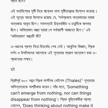
স্থান ছিল?’
এই মহাবিশ্বের সৃষ্টি নিয়ে ঋক্বেদ নানা সৃষ্টিতত্ত্বের উল্লেখ করেছে।
এই সূত্রে আরো উল্লেখ রয়েছে যে, ‘সর্বপ্রথমে অন্ধকারের দ্বারা
অন্ধকার আবৃত ছিল। সমসন্তই চিহ্নবর্জিত ও চতুর্দিকে জলময়
ছিল। অবিদ্যমান বস্ত্ত দ্বারা সে সর্বব্যাপী আচ্ছন্ন ছিল।’ এই
‘অবিদ্যমান’ বস্ত্তটি কী?
এ-ধরনের প্রশ্ন নিয়ে বিতর্কের শেষ নেই। আধুনিক বিজ্ঞান, গ্রিক
দর্শন ও উপনিষদের আলোকে এই শূন্যতার স্বরূপ অন্বেষণ করা এ-
প্রবন্ধের লক্ষ্য।
দুই
২
খ্রিষ্টপূর্ব ৬০০ অব্দে গ্রিক দার্শনিক থেইলস (Thales)
শূন্যতার
অসিন্তত্বকে অস্বীকার করেন। তাঁর মতে, ‘Something
can’t emerge from nothing, nor can things
disappear from nothing’। গ্রিক যুক্তিবাদীরা প্রশ্ন
তোলেন, ‘Does thinking about nothing make it