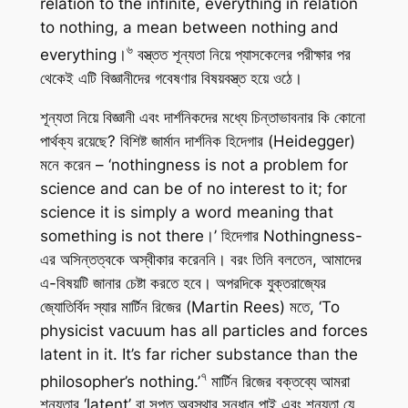
relation to the infinite, everything in relation
to nothing, a mean between nothing and
৬
everything।
বস্ত্তত শূন্যতা নিয়ে প্যাসকেলের পরীক্ষার পর
থেকেই এটি বিজ্ঞানীদের গবেষণার বিষয়বস্ত্ত হয়ে ওঠে।
শূন্যতা নিয়ে বিজ্ঞানী এবং দার্শনিকদের মধ্যে চিন্তাভাবনার কি কোনো
পার্থক্য রয়েছে? বিশিষ্ট জার্মান দার্শনিক হিদেগার (Heidegger)
মনে করেন – ‘nothingness is not a problem for
science and can be of no interest to it; for
science it is simply a word meaning that
something is not there।’ হিদেগার Nothingness-
এর অসিন্তত্বকে অস্বীকার করেননি। বরং তিনি বলতেন, আমাদের
এ-বিষয়টি জানার চেষ্টা করতে হবে। অপরদিকে যুক্তরাজ্যের
জ্যোতির্বিদ স্যার মার্টিন রিজের (Martin Rees) মতে, ‘To
physicist vacuum has all particles and forces
latent in it. It’s far richer substance than the
৭
philosopher’s nothing.’
মার্টিন রিজের বক্তব্যে আমরা
শূন্যতার ‘latent’ বা সুপ্ত অবস্থার সন্ধান পাই এবং শূন্যতা যে