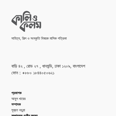
সাহিত্য, শিল্প ও সংস্কৃতি বিষয়ক মাসিক পত্রিকা
বাড়ি ৪২ , রোড ২৭ , ধানমন্ডি, ঢাকা ১২০৯, বাংলাদেশ
ফোন : +৮৮০ ১৮৪৪০৫০৬২১
প্রকাশক
আবুল খায়ের
সম্পাদক
সুব্রত বড়ুয়া
সম্পাদকমণ্ডলীর সদস্য