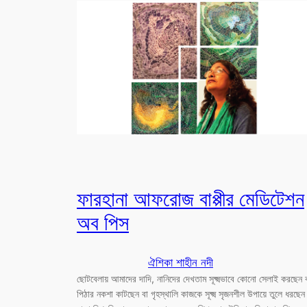
ফারহানা আফরোজ বাপ্পীর মেডিটেশন
অব পিস
ঐশিকা শাহীন নদী
ছোটবেলায় আমাদের দাদি, নানিদের দেখতাম সূক্ষ্মভাবে কোনো সেলাই করছেন 
পিঠার নকশা কাটছেন বা গৃহস্থালি কাজকে সূক্ষ্ম সৃজনশীল উপায়ে তুলে ধরছে