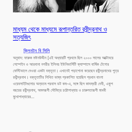
মাধ্যম থেকে মাধ্যমে রূপান্তরিত রবীন্দ্রনাথ ও
সত্যজিৎ
ক্লিনটন বি সিলি
অনুবাদ: ফারুক মঈনউদ্দীন [এই অধ্যায়টি প্রথমে ছিল ২০০০ সালের অক্টোবরে
শেম্পেইন ও আরবানা নগরীর ইলিনয় ইউনিভার্সিটি ক্যাম্পাসে বার্ষিক টেগোর
ফেস্টিভালে দেওয়া একটা বক্তৃতা। এখানেই পড়াশোনা করেছেন রবীন্দ্রনাথের পুত্র
রথীন্দ্রনাথ। বক্তৃতাটির লিখিত ভাষ্য প্রকাশিত হয়েছিল প্রধান বাংলা
ওয়েবসাইটগুলোর অন্যতম পরবাস ডট কম-এ, সঙ্গে ছিল কাদম্বরী দেবী, একুশ
বছরের রবীন্দ্রনাথ, অমলরূপী সৌমিত্র চট্টোপাধ্যায় ও চারুলতারূপী মাধবী
মুখোপাধ্যায়ের…