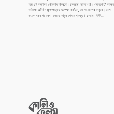
হয়ে ৫ই অক্টোবর পৌঁছলাম হামবুর্গে। চমৎকার আবহাওয়া। এয়ারপোর্টে আমার
ভাইপো অনির্বাণ মুখোপাধ্যায় অপেক্ষা করছিল, যে সে-দেশের চাকুরে। বেশ
কয়েক বছর পর দেখা হওয়ায় আনন্দ পেলাম প্রভূত। দু-চার মিনিট…