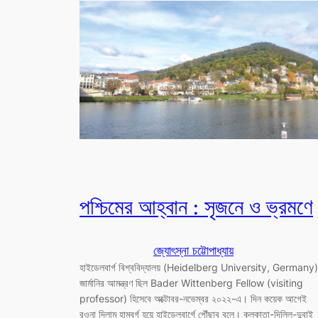
পশ্চিমের আহ্বান : সৃজনে ও ভ্রমণে
জ্যোৎস্না চট্টোপাধ্যায়
হাইডেলবার্গ বিশ্ববিদ্যালয় (Heidelberg University, Germany)
জার্মানির আমন্ত্রণ ছিল Bader Wittenberg Fellow (visiting
professor) হিসেবে অক্টোবর-নভেম্বর ২০২২-এ। দিন কয়েক আগেই
রওনা দিলাম হামবুর্গ হয়ে হাইডেলবার্গে পৌঁছাব বলে। কলকাতা-দিল্লি-দুবাই