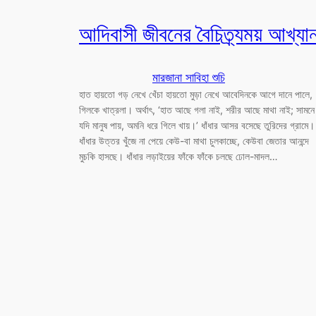
আদিবাসী জীবনের বৈচিত্র্যময় আখ্যা
মারজানা সাবিহা শুচি
হাত হায়তো গড় নেখে খেঁচা হায়তো মুড়া নেখে আবেদিনকে আগে দানে পালে,
গিলকে খাত্রলা। অর্থাৎ, ‘হাত আছে গলা নাই, শরীর আছে মাথা নাই; সামনে
যদি মানুষ পায়, অমনি ধরে গিলে খায়।’ ধাঁধার আসর বসেছে তুরিদের গ্রামে।
ধাঁধার উত্তর খুঁজে না পেয়ে কেউ-বা মাথা চুলকাচ্ছে, কেউবা জেতার আনন্দে
মুচকি হাসছে। ধাঁধার লড়াইয়ের ফাঁকে ফাঁকে চলছে ঢোল-মাদল…