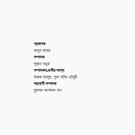
প্রকাশক
আবুল খায়ের
সম্পাদক
সুব্রত বড়ুয়া
সম্পাদকমণ্ডলীর সদস্য
ফারুক মাহমুদ, লুভা নাহিদ চৌধুরী
সহযোগী সম্পাদক
মুহাম্মদ আশফাক খান