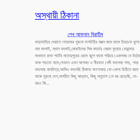
অস্থায়ী ঠিকানা
শেখ আফনান বিরাহীম
ভাড়াবাড়ির দেয়ালে পেরেকের পুরনো দাগচিঠির বাক্সে জমে থাকে চিরচেনা ধুল
নাম বদলাই, স্থান বদলাই,মোবাইলের সিম কার্ডের মেয়াদ ফুরোয়।বারান্দায়
শুকোতে রাখা শার্টের মতোদুপুরের রোদে ঝুলে থাকে পরিচয়।একসময় যে উঠো
ডাক পড়তো নামে,সেখানে এখন আগাছা ও নীরবতা।নদী বদলেছে পাড়, শহর
বদলেছে মানচিত্র,আমিও বদলেছি ঠিকানা অগণনবার।না-খোলা চিঠিতে জমে
থাকে পুরনো দেশ,অপঠিত কিছু আহ্বান, কিছু অনুতাপ।যে ঘর ছেড়েছি, সে-
ঘরও কি…