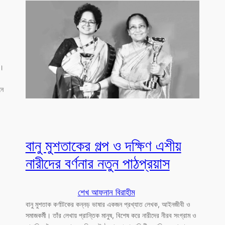
ো।
নে
বানু মুশতাকের গল্প ও দক্ষিণ এশীয়
নারীদের বর্ণনার নতুন পাঠপ্রয়াস
শেখ আফনান বিরাহীম
বানু মুশতাক কর্ণাটকের কন্নড় ভাষার একজন প্রখ্যাত লেখক, আইনজীবী ও
সমাজকর্মী। তাঁর লেখায় প্রান্তিক মানুষ, বিশেষ করে নারীদের নীরব সংগ্রাম ও