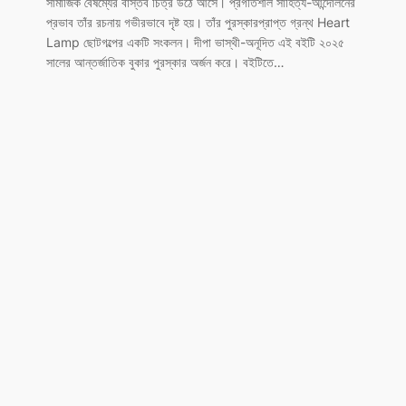
সামাজিক বৈষম্যের বাস্তব চিত্র উঠে আসে। প্রগতিশীল সাহিত্য-আন্দোলনের
প্রভাব তাঁর রচনায় গভীরভাবে দৃষ্ট হয়। তাঁর পুরস্কারপ্রাপ্ত গ্রন্থ Heart
Lamp ছোটগল্পের একটি সংকলন। দীপা ভাস্থী-অনূদিত এই বইটি ২০২৫
সালের আন্তর্জাতিক বুকার পুরস্কার অর্জন করে। বইটিতে…