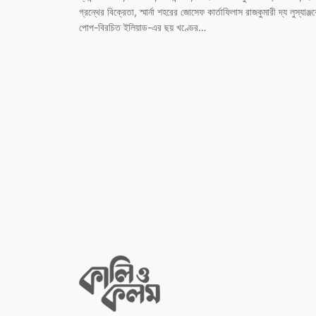
গ্রন্থের বিক্রেতা, স্মার্না শহরের জোসেফ কার্তাফিলাস রাজকুমারী দ্য লুস্যাঞ্জ
পোপ-বিরচিত ইলিয়াড-এর ছয় খণ্ডের…