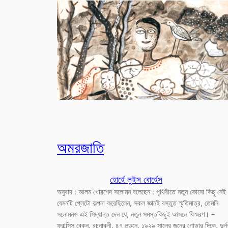
অমরজাতি
হোর্হে লুইস বোর্হেস
অনুবাদ : আলম খোরশেদ সলোমন বলেছেন : পৃথিবীতে নতুন কোনো কিছু নেই
যেমনটি প্লেটো কল্পনা করেছিলেন, সকল জ্ঞানই বস্তুত স্মৃতিমাত্র, তেমনি
সলোমনও এই সিদ্ধান্ত দেন যে, নতুন সমস্তকিছুই আসলে বিস্মরণ। –
ফ্রান্সিস বেকন, রচনাবলী, ৪৭ লন্ডনে, ১৯২৯ সালের জুনের গোড়ার দিকে, দুর্