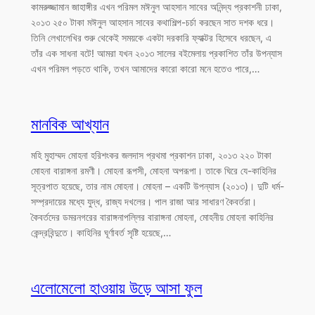
কামরুজ্জামান জাহাঙ্গীর এখন পরিমল মঈনুল আহসান সাবের অনিন্দ্য প্রকাশনী ঢাকা,
২০১৩ ২৫০ টাকা মঈনুল আহসান সাবের কথাশিল্প-চর্চা করছেন সাত দশক ধরে।
তিনি লেখালেখির শুরু থেকেই সময়কে একটা দরকারি ফ্যাক্টর হিসেবে ধরছেন, এ
তাঁর এক সাধনা বটে! আমরা যখন ২০১৩ সালের বইমেলায় প্রকাশিত তাঁর উপন্যাস
এখন পরিমল পড়তে থাকি, তখন আমাদের কারো কারো মনে হতেও পারে,…
মানবিক আখ্যান
মহি মুহাম্মদ মোহনা হরিশংকর জলদাস প্রথমা প্রকাশন ঢাকা, ২০১৩ ২২০ টাকা
মোহনা বারাঙ্গনা রমণী। মোহনা রূপসী, মোহনা অপরূপা। তাকে ঘিরে যে-কাহিনির
সূত্রপাত হয়েছে, তার নাম মোহনা। মোহনা – একটি উপন্যাস (২০১৩)। দুটি ধর্ম-
সম্প্রদায়ের মধ্যে যুদ্ধ, রাজ্য দখলের। পাল রাজা আর সাধারণ কৈবর্তরা।
কৈবর্তদের ডমরনগরের বারাঙ্গনাপল্লির বারাঙ্গনা মোহনা, মোহনীয় মোহনা কাহিনির
কেন্দ্রবিন্দুতে। কাহিনির ঘূর্ণাবর্ত সৃষ্টি হয়েছে,…
এলোমেলো হাওয়ায় উড়ে আসা ফুল