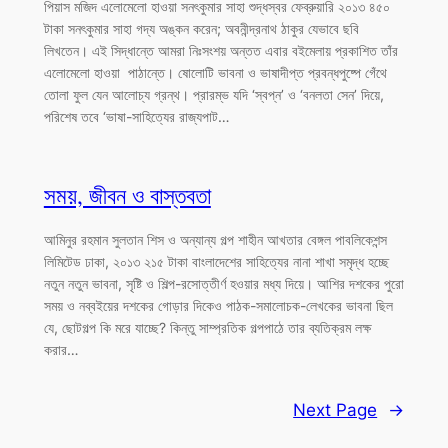
পিয়াস মজিদ এলোমেলো হাওয়া সনৎকুমার সাহা শুদ্ধস্বর ফেব্রুয়ারি ২০১৩ ৪৫০
টাকা সনৎকুমার সাহা গদ্য অঙ্কন করেন; অবনীন্দ্রনাথ ঠাকুর যেভাবে ছবি
লিখতেন। এই সিদ্ধান্তে আমরা নিঃসংশয় অন্তত এবার বইমেলায় প্রকাশিত তাঁর
এলোমেলো হাওয়া পাঠান্তে। ষোলোটি ভাবনা ও ভাষাদীপ্ত প্রবন্ধপুষ্পে গেঁথে
তোলা ফুল যেন আলোচ্য গ্রন্থ। প্রারম্ভ যদি ‘স্বপ্ন’ ও ‘বনলতা সেন’ দিয়ে,
পরিশেষ তবে ‘ভাষা-সাহিত্যের রাজ্যপাট…
সময়, জীবন ও বাস্তবতা
আমিনুর রহমান সুলতান শিস ও অন্যান্য গল্প শাহীন আখতার বেঙ্গল পাবলিকেশন্স
লিমিটেড ঢাকা, ২০১৩ ২১৫ টাকা বাংলাদেশের সাহিত্যের নানা শাখা সমৃদ্ধ হচ্ছে
নতুন নতুন ভাবনা, সৃষ্টি ও শিল্প-রসোত্তীর্ণ হওয়ার মধ্য দিয়ে। আশির দশকের পুরো
সময় ও নব্বইয়ের দশকের গোড়ার দিকেও পাঠক-সমালোচক-লেখকের ভাবনা ছিল
যে, ছোটগল্প কি মরে যাচ্ছে? কিন্তু সাম্প্রতিক গল্পপাঠে তার ব্যতিক্রম লক্ষ
করার…
Next Page
→