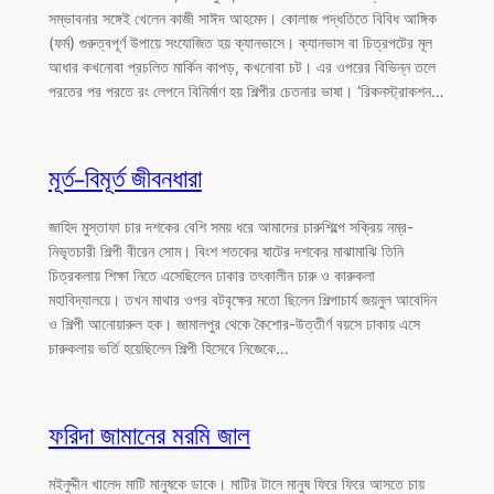
সম্ভাবনার সঙ্গেই খেলেন কাজী সাঈদ আহমেদ। কোলাজ পদ্ধতিতে বিবিধ আঙ্গিক
(ফর্ম) গুরুত্বপূর্ণ উপায়ে সংযোজিত হয় ক্যানভাসে। ক্যানভাস বা চিত্রপটের মূল
আধার কখনোবা প্রচলিত মার্কিন কাপড়, কখনোবা চট। এর ওপরের বিভিন্ন তলে
পরতের পর পরতে রং লেপনে বিনির্মাণ হয় শিল্পীর চেতনার ভাষা। ‘রিকনস্ট্রাকশন…
মূর্ত-বিমূর্ত জীবনধারা
জাহিদ মুস্তাফা চার দশকের বেশি সময় ধরে আমাদের চারুশিল্পে সক্রিয় নম্র-
নিভৃতচারী শিল্পী বীরেন সোম। বিংশ শতকের ষাটের দশকের মাঝামাঝি তিনি
চিত্রকলায় শিক্ষা নিতে এসেছিলেন ঢাকার তৎকালীন চারু ও কারুকলা
মহাবিদ্যালয়ে। তখন মাথার ওপর বটবৃক্ষের মতো ছিলেন শিল্পাচার্য জয়নুল আবেদিন
ও শিল্পী আনোয়ারুল হক। জামালপুর থেকে কৈশোর-উত্তীর্ণ বয়সে ঢাকায় এসে
চারুকলায় ভর্তি হয়েছিলেন শিল্পী হিসেবে নিজেকে…
ফরিদা জামানের মরমি জাল
মইনুদ্দীন খালেদ মাটি মানুষকে ডাকে। মাটির টানে মানুষ ফিরে ফিরে আসতে চায়