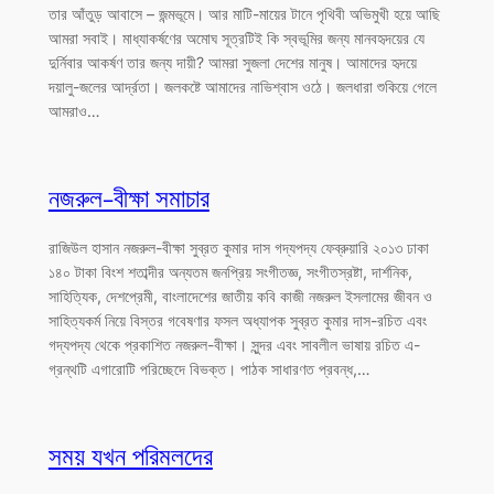
তার আঁতুড় আবাসে – জন্মভূমে। আর মাটি-মায়ের টানে পৃথিবী অভিমুখী হয়ে আছি
আমরা সবাই। মাধ্যাকর্ষণের অমোঘ সূত্রটিই কি স্বভূমির জন্য মানবহৃদয়ের যে
দুর্নিবার আকর্ষণ তার জন্য দায়ী? আমরা সুজলা দেশের মানুষ। আমাদের হৃদয়ে
দয়ালু-জলের আর্দ্রতা। জলকষ্টে আমাদের নাভিশ্বাস ওঠে। জলধারা শুকিয়ে গেলে
আমরাও…
নজরুল-বীক্ষা সমাচার
রাজিউল হাসান নজরুল-বীক্ষা সুব্রত কুমার দাস গদ্যপদ্য ফেব্রুয়ারি ২০১৩ ঢাকা
১৪০ টাকা বিংশ শতাব্দীর অন্যতম জনপ্রিয় সংগীতজ্ঞ, সংগীতস্রষ্টা, দার্শনিক,
সাহিত্যিক, দেশপ্রেমী, বাংলাদেশের জাতীয় কবি কাজী নজরুল ইসলামের জীবন ও
সাহিত্যকর্ম নিয়ে বিস্তর গবেষণার ফসল অধ্যাপক সুব্রত কুমার দাস-রচিত এবং
গদ্যপদ্য থেকে প্রকাশিত নজরুল-বীক্ষা। সুন্দর এবং সাবলীল ভাষায় রচিত এ-
গ্রন্থটি এগারোটি পরিচ্ছেদে বিভক্ত। পাঠক সাধারণত প্রবন্ধ,…
সময় যখন পরিমলদের