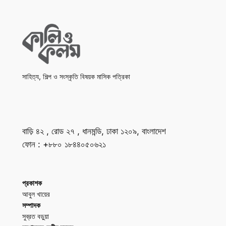
সাহিত্য, শিল্প ও সংস্কৃতি বিষয়ক মাসিক পত্রিকা
বাড়ি ৪২ , রোড ২৭ , ধানমন্ডি, ঢাকা ১২০৯, বাংলাদেশ
ফোন : +৮৮০ ১৮৪৪০৫০৬২১
প্রকাশক
আবুল খায়ের
সম্পাদক
সুব্রত বড়ুয়া