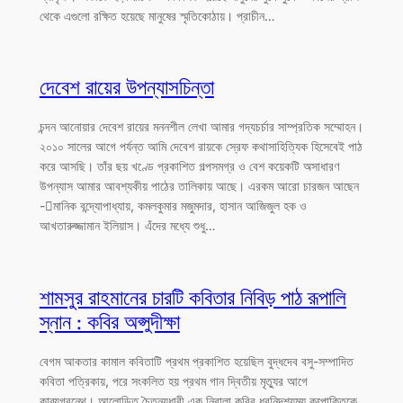
থেকে এগুলো রক্ষিত হয়েছে মানুষের স্মৃতিকোঠায়। প্রাচীন…
দেবেশ রায়ের উপন্যাসচিন্তা
চন্দন আনোয়ার দেবেশ রায়ের মননশীল লেখা আমার গদ্যচর্চার সাম্প্রতিক সম্মোহন।
২০১০ সালের আগে পর্যন্ত আমি দেবেশ রায়কে স্রেফ কথাসাহিত্যিক হিসেবেই পাঠ
করে আসছি। তাঁর ছয় খণ্ডে প্রকাশিত গল্পসমগ্র ও বেশ কয়েকটি অসাধারণ
উপন্যাস আমার আবশ্যকীয় পাঠের তালিকায় আছে। এরকম আরো চারজন আছেন
-মানিক বন্দ্যোপাধ্যায়, কমলকুমার মজুমদার, হাসান আজিজুল হক ও
আখতারুজ্জামান ইলিয়াস। এঁদের মধ্যে শুধু…
শামসুর রাহমানের চারটি কবিতার নিবিড় পাঠ রূপালি
স্নান : কবির অপ্সুদীক্ষা
বেগম আকতার কামাল কবিতাটি প্রথম প্রকাশিত হয়েছিল বুদ্ধদেব বসু-সম্পাদিত
কবিতা পত্রিকায়, পরে সংকলিত হয় প্রথম গান দ্বিতীয় মৃত্যুর আগে
কাব্যগ্রন্থে। আলোড়িত চৈতন্যধারী এক নিরালা কবির ধ্বনিদৃশ্যময় কল্পোক্তিকে