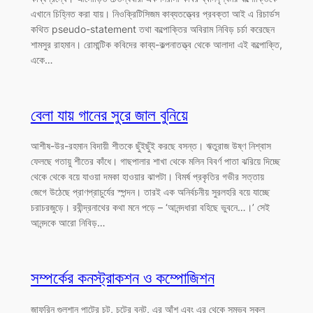
এখানে চিহ্নিত করা যায়। নিওক্রিটিসিজম কাব্যতত্ত্বের প্রবক্তা আই এ রিচার্ডস
কথিত pseudo-statement তথা কল্পোক্তির অবিরাম নিবিড় চর্চা করেছেন
শামসুর রাহমান। রোমান্টিক কবিদের কাব্য-কল্পনাতত্ত্ব থেকে আলাদা এই কল্পোক্তি,
একে…
বেলা যায় গানের সুরে জাল বুনিয়ে
আশীষ-উর-রহমান বিদায়ী শীতকে ছুঁইছুঁই করছে বসন্ত। ঋতুরাজ উষ্ণ নিশ্বাস
ফেলছে গতায়ু শীতের কাঁধে। গাছপালার শাখা থেকে মলিন বিবর্ণ পাতা ঝরিয়ে দিচ্ছে
থেকে থেকে বয়ে যাওয়া দমকা হাওয়ার ঝাপটা। বিমর্ষ প্রকৃতির গভীর সত্তায়
জেগে উঠেছে প্রাণপ্রাচুর্যের স্পন্দন। তারই এক অনির্বচনীয় সুরলহরি বয়ে যাচ্ছে
চরাচরজুড়ে। রবীন্দ্রনাথের কথা মনে পড়ে – ‘আনন্দধারা বহিছে ভুবনে…।’ সেই
আনন্দকে আরো নিবিড়…
সম্পর্কের কনস্ট্রাকশন ও কম্পোজিশন
জাফরিন গুলশান পাটের চট, চটের বুনট, এর আঁশ এবং এর থেকে সম্ভব সকল