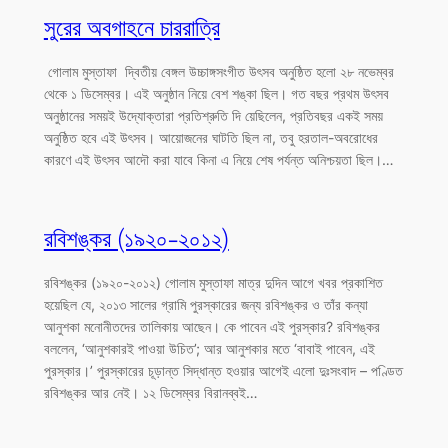
সুরের অবগাহনে চাররাত্রি
গোলাম মুস্তাফা দ্বিতীয় বেঙ্গল উচ্চাঙ্গসংগীত উৎসব অনুষ্ঠিত হলো ২৮ নভেম্বর
থেকে ১ ডিসেম্বর। এই অনুষ্ঠান নিয়ে বেশ শঙ্কা ছিল। গত বছর প্রথম উৎসব
অনুষ্ঠানের সময়ই উদ্যোক্তারা প্রতিশ্রুতি দি য়েছিলেন, প্রতিবছর একই সময়
অনুষ্ঠিত হবে এই উৎসব। আয়োজনের ঘাটতি ছিল না, তবু হরতাল-অবরোধের
কারণে এই উৎসব আদৌ করা যাবে কিনা এ নিয়ে শেষ পর্যন্ত অনিশ্চয়তা ছিল।…
রবিশঙ্কর (১৯২০-২০১২)
রবিশঙ্কর (১৯২০-২০১২) গোলাম মুস্তাফা মাত্র দুদিন আগে খবর প্রকাশিত
হয়েছিল যে, ২০১৩ সালের গ্রামি পুরস্কারের জন্য রবিশঙ্কর ও তাঁর কন্যা
আনুশকা মনোনীতদের তালিকায় আছেন। কে পাবেন এই পুরস্কার? রবিশঙ্কর
বললেন, ‘আনুশকারই পাওয়া উচিত’; আর আনুশকার মতে ‘বাবাই পাবেন, এই
পুরস্কার।’ পুরস্কারের চূড়ান্ত সিদ্ধান্ত হওয়ার আগেই এলো দুঃসংবাদ – পণ্ডিত
রবিশঙ্কর আর নেই। ১২ ডিসেম্বর বিরানব্বই…