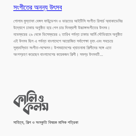
সংগীতের অনন্য উৎসব
গোলাম মুস্তাফা বেঙ্গল ফাউন্ডেশন ও ভারতের আইটিসি সংগীত রিসার্চ অ্যাকাডেমির
উদ্যোগে ঢাকায় অনুষ্ঠিত হয়ে গেল চার দিনব্যাপী উচ্চাঙ্গসংগীতের উৎসব।
নভেম্বরের ২৯ থেকে ডিসেম্বরের ২ তারিখ পর্যন্ত ঢাকার আর্মি স্টেডিয়ামে অনুষ্ঠিত
এই উৎসব ছিল এ পর্যন্ত বাংলাদেশে আয়োজিত সর্বাপেক্ষা বৃহৎ এবং সবচেয়ে
সুব্যবস্থিত সংগীত-সম্মেলন। উপমহাদেশের খ্যাতনামা শিল্পীদের সঙ্গে এতে
অংশগ্রহণ করেছেন বাংলাদেশের কয়েকজন শিল্পী। সমগ্র উৎসবটি…
সাহিত্য, শিল্প ও সংস্কৃতি বিষয়ক মাসিক পত্রিকা