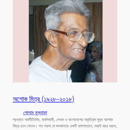
অশোক মিত্র (১৯২৮-২০১৮)
গোলাম মুস্তাফা
প্রখ্যাত অর্থনীতিবিদ, মার্কসবাদী, লেখক ও বাংলাদেশের অকৃত্রিম সুহৃদ অশোক
মিত্র চলে গেলেন। গত পয়লা মে কলকাতার একটি হাসপাতালে, নব্বই বছর বয়সে,