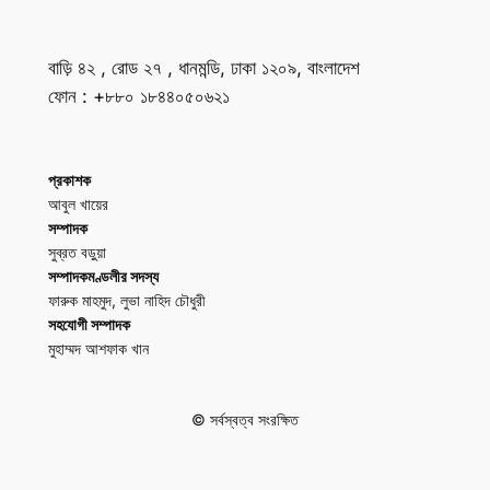
বাড়ি ৪২ , রোড ২৭ , ধানমন্ডি, ঢাকা ১২০৯, বাংলাদেশ
ফোন : +৮৮০ ১৮৪৪০৫০৬২১
প্রকাশক
আবুল খায়ের
সম্পাদক
সুব্রত বড়ুয়া
সম্পাদকমণ্ডলীর সদস্য
ফারুক মাহমুদ, লুভা নাহিদ চৌধুরী
সহযোগী সম্পাদক
মুহাম্মদ আশফাক খান
© সর্বস্বত্ব সংরক্ষিত