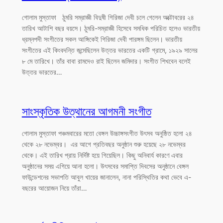
গোলাম মুস্তাফা ঠুমরি সম্রাজ্ঞী বিদুষী গিরিজা দেবী চলে গেলেন অক্টোবরের ২৪
তারিখ আটাশি বছর বয়সে। ঠুমরি-সম্রাজ্ঞী হিসেবে সমধিক পরিচিত হলেও ভারতীয়
ধ্রম্নপদী সংগীতের সকল আঙ্গিকেই গিরিজা দেবী পারঙ্গম ছিলেন। ভারতীয়
সংগীতের এই কিংবদন্তি জন্মেছিলেন উত্তর ভারতের একটি গ্রামে, ১৯২৯ সালের
৮ মে তারিখে। তাঁর বাবা রামদেও রাই ছিলেন জমিদার। সংগীত শিখবেন বলেই
উত্তর ভারতের…
সাংস্কৃতিক উত্থানের আগমনী সংগীত
গোলাম মুস্তাফা পঞ্চমবারের মতো বেঙ্গল উচ্চাঙ্গসংগীত উৎসব অনুষ্ঠিত হলো ২৪
থেকে ২৮ নভেম্বর। এর আগে প্রতিবছর অনুষ্ঠান শুরু হয়েছে ২৮ নভেম্বর
থেকে। এই তারিখ প্রায় নির্দিষ্ট হয়ে গিয়েছিল। কিছু অনিবার্য কারণে এবার
অনুষ্ঠানের সময় এগিয়ে আনা হলো। উৎসবের সমাপ্তি দিবসের অনুষ্ঠানে বেঙ্গল
ফাউন্ডেশনের সভাপতি আবুল খায়ের জানালেন, নানা পরিস্থিতির কথা ভেবে এ-
বছরের আয়োজন নিয়ে তাঁরা…