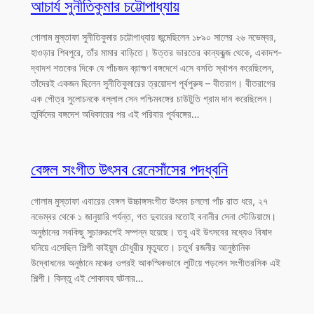
আচার্য সুনীতিকুমার চট্টোপাধ্যায়
গোলাম মুস্তাফা সুনীতিকুমার চট্টোপাধ্যায় জন্মেছিলেন ১৮৯০ সালের ২৬ নভেম্বর,
হাওড়ার শিবপুরে, তাঁর মামার বাড়িতে। উত্তর ভারতের কান্যকুব্জ থেকে, একাদশ-
দ্বাদশ শতকের দিকে যে পাঁচজন ব্রাহ্মণ বঙ্গদেশে এসে বসতি স্থাপন করেছিলেন,
তাঁদেরই একজন ছিলেন সুনীতিকুমারের ত্রয়োদশ পূর্বপুরুষ – বীতরাগ। বীতরাগের
এক পৌত্র সুলোচনকে বল্লাল সেন পশ্চিমবঙ্গের চাউটুতি গ্রাম দান করেছিলেন।
তুর্কিদের বঙ্গদেশ অধিকারের পর এই পরিবার পূর্ববঙ্গের…
বেঙ্গল সংগীত উৎসব রেনেসাঁসের পদধ্বনি
গোলাম মুস্তাফা এবারের বেঙ্গল উচ্চাঙ্গসংগীত উৎসব চললো পাঁচ রাত ধরে, ২৭
নভেম্বর থেকে ১ জানুয়ারি পর্যন্ত, গত দুবারের মতোই বনানীর সেনা স্টেডিয়ামে।
অনুষ্ঠানের সবকিছু সুচারুরূপেই সম্পন্ন হয়েছে। তবু এই উৎসবের মধ্যেও বিষাদ
ঘনিয়ে এসেছিল শিল্পী কাইয়ুম চৌধুরীর মৃত্যুতে। চতুর্থ রজনীর আনুষ্ঠানিক
উদ্বোধনের অনুষ্ঠানে মঞ্চের ওপরই আকস্মিকভাবে লুটিয়ে পড়লেন সংগীতরসিক এই
শিল্পী। কিন্তু এই শোকাবহ ঘটনার…