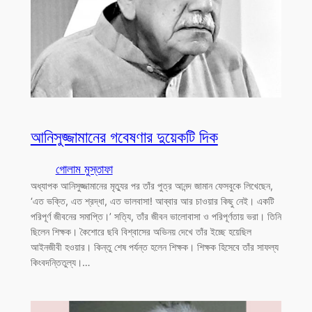
আনিসুজ্জামানের গবেষণার দুয়েকটি দিক
গোলাম মুস্তাফা
অধ্যাপক আনিসুজ্জামানের মৃত্যুর পর তাঁর পুত্র আনন্দ জামান ফেসবুকে লিখেছেন,
‘এত ভক্তি, এত শ্রদ্ধা, এত ভালবাসা! আব্বার আর চাওয়ার কিছু নেই। একটি
পরিপূর্ণ জীবনের সমাপ্তি।’ সত্যি, তাঁর জীবন ভালোবাসা ও পরিপূর্ণতায় ভরা। তিনি
ছিলেন শিক্ষক। কৈশোরে ছবি বিশ্বাসের অভিনয় দেখে তাঁর ইচ্ছে হয়েছিল
আইনজীবী হওয়ার। কিন্তু শেষ পর্যন্ত হলেন শিক্ষক। শিক্ষক হিসেবে তাঁর সাফল্য
কিংবদন্তিতুল্য।…