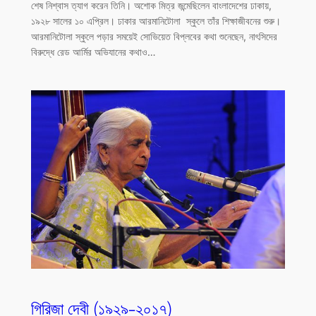
শেষ নিশ্বাস ত্যাগ করেন তিনি। অশোক মিত্র জন্মেছিলেন বাংলাদেশের ঢাকায়,
১৯২৮ সালের ১০ এপ্রিল। ঢাকার আরমানিটোলা স্কুলে তাঁর শিক্ষাজীবনের শুরু।
আরমানিটোলা স্কুলে পড়ার সময়েই সোভিয়েত বিপ্লবের কথা শুনেছেন, নাৎসিদের
বিরুদ্ধে রেড আর্মির অভিযানের কথাও…
গিরিজা দেবী (১৯২৯-২০১৭)