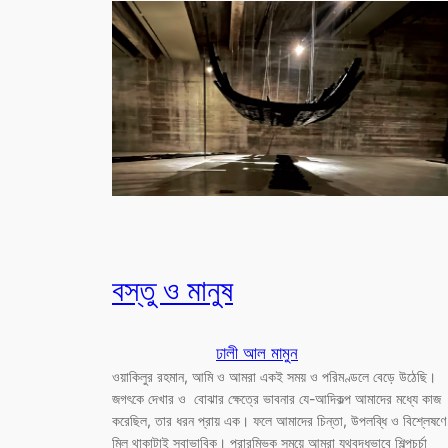
বস্তু ও মানুষ
ঢালী আল মামুন
ওয়াকিলুর রহমান, আমি ও আমরা একই সময় ও পরিমণ্ডলে বেড়ে উঠেছি।
জগৎকে দেখার ও বোঝার ক্ষেত্রে ভাবনার যে-আদিকল্প আমাদের মধ্যে কাজ
করেছিল, তার ধরন প্রায় এক। ফলে আমাদের চিন্তা, উপলব্ধি ও বিশ্লেষণে
মিল থাকাটাই স্বাভাবিক। প্রারম্ভিক সময়ে আমরা যূথবদ্ধভাবে শিল্পচর্চা