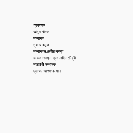
প্রকাশক
আবুল খায়ের
সম্পাদক
সুব্রত বড়ুয়া
সম্পাদকমণ্ডলীর সদস্য
ফারুক মাহমুদ, লুভা নাহিদ চৌধুরী
সহযোগী সম্পাদক
মুহাম্মদ আশফাক খান