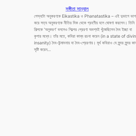
সঙ্গীতা সান্যাল
পেস্নটো অনুকরণকে Eikastika ও Phanatastika – এই দুভাগে ভাগ
করে সত্য অনুকরণকে নীতির দিক থেকে গ্রহণীয় বলে ঘোষণা করলেন। তিনি
শিল্পকে ‘অনুকরণ’ বললেও শিল্পের প্রেরণা অবশ্যই খুঁজেছিলেন দৈব ইচ্ছা বা
কৃপার মধ্যে। তাঁর মতে, কবিরা কাব্য রচনা করেন (in a state of divi
insanity) দৈব-উন্মাদনায় বা দৈব-প্রেরণায়। মূর্খ কবিরাও যে সুন্দর সুন্দর কাব
সৃষ্টি করেন…