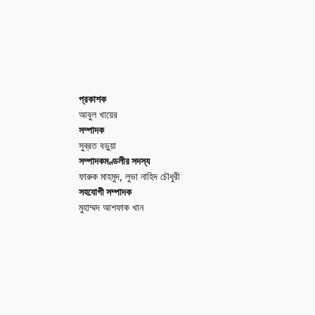
প্রকাশক
আবুল খায়ের
সম্পাদক
সুব্রত বড়ুয়া
সম্পাদকমণ্ডলীর সদস্য
ফারুক মাহমুদ, লুভা নাহিদ চৌধুরী
সহযোগী সম্পাদক
মুহাম্মদ আশফাক খান