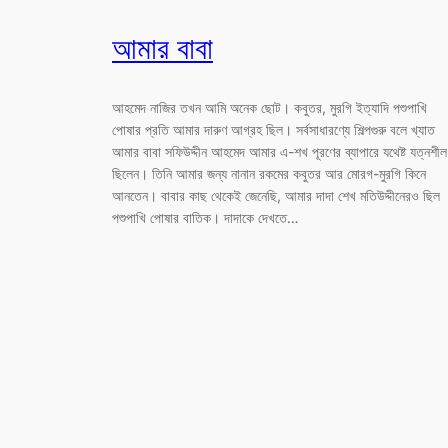
আমার বাবা
আহমেদ নাজির তখন আমি অনেক ছোট। কবুতর, মুরগি ইত্যাদি পশুপাখি
পোষার প্রতি আমার দারুণ আগ্রহ ছিল। সর্বসাধারণ্যে শিল্পগুরু বলে খ্যাত
আমার বাবা সফিউদ্দীন আহমেদ আমার এ-শখ পূরণের ব্যাপারে যথেষ্ট যত্নশীল
ছিলেন। তিনি আমার জন্য নানান রকমের কবুতর আর মোরগ-মুরগি কিনে
আনতেন। বাবার কাছ থেকেই জেনেছি, আমার দাদা শেখ মতিউদ্দীনেরও ছিল
পশুপাখি পোষার বাতিক। দাদাকে দেখতে…