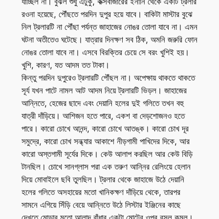
যাচ্ছিল না। বুঝল শুধু এটুকু, কক্সবাজারের ইনানি থেকে একটি ট্রলার
রওনা হয়েছে, পৌঁছতে পরদিন দুপুর হয়ে যাবে। বাকিটা মাস্টার বুঝে
নিল ট্রলারটি না পৌঁছা পর্যন্ত জাহাজের নোঙর তোলা যাবে না। এমন
ঘটনা অতীতেও ঘটেছে। যাত্রার দিনক্ষণ সব ঠিক, অমনি জরুরি ফোন
নোঙর তোলা যাবে না। এসবে বিরক্তির চেয়ে সে বরং খুশিই হয়।
খুশি, কারণ, যত আদম তত টাকা।
কিন্তু পরদিন দুপুরেও ট্রলারটি পৌঁছল না। অপেক্ষায় থাকতে থাকতে
সূর্য যখন পাটে নামল আট আদম নিয়ে ট্রলারটি ভিড়ল। জাহাজের
আন্নিতে, হেজের ছাদে এবং দেয়ানি হলের দুই গলিতে তখন বহু
যাত্রী দাঁড়িয়ে। আশিজন হতে পারে, একশ বা দেড়শোজনও হতে
পারে। কারো চোখে আনন্দ, কারো চোখে আতঙ্ক। কারো চোখ দূর
সমুদ্রে, কারো চোখ সন্ধ্যার আকাশে নীড়গামী পাখিদের দিকে, আর
কারো অস্তগামী সূর্যের দিকে। কেউ আলাপ করছিল আর কেউ বিড়ি
টানছিল। চোখে সানগ্লাস পরা এক তরুণ আন্নির রেলিংয়ে হেলান
দিয়ে মোবাইলে ছবি তুলছিল। ট্রলার থেকে জাহাজে উঠে দেয়ানি
হলের গলিতে অসহায়ের মতো খানিকক্ষণ দাঁড়িয়ে থেকে, তারপর
সামনে এগিয়ে সিঁড়ি বেয়ে আন্নিতে উঠে লিস্টার ইঞ্জিনের কাছে
দেখতে মোড়ার মতো আলাদ বাঁধার একটা মোটের ওপর বসল কমল।