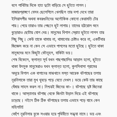
বলে পাখিটার দিকে হাত দুটো বাড়িয়ে সে ছুটতে লাগল।
মাজারপ্রাঙ্গণে যেসব ছেলেপিলে খেলছিল তার দশা দেখে তারা
ইলিয়াসপীর অথবা কবরগুনিনের অলৌকিক কোনো কেরামতি টের
পায়। পেয়ে তারাও তার পেছনে ছুট লাগায়। তাদের হট্টরোল শুনে
বুড়োরাও ছোটায় যোগ দেয়। মানুষের বিশাল স্রোত ছুটতে লাগল তার
পিছু পিছু। কেউ তাকে থামায় না, থামানোর চেষ্টাও করে না, একটিবার
জিজ্ঞেস করে না কেন সে এভাবে পাগলের মতো ছুটছে। ছুটতে থাকা
মানুষদের মনে কিছুটা কৌতূহল, বাকিটা ভয়।
শেষ বিকেলে, ক্লান্ত সূর্য যখন গাছগাছালির আড়াল হলো, ছুটতে
থাকা উৎসুক মানুষেরাও যখন ক্লান্ত হলো, কুলসিবাসা গ্রামের
অদূরে বিশাল এক বাগানের মাঝখানে মস্ত আরেক বটগাছের তলায়
নূরনিসাকে তারা মুখ থুবড়ে পড়ে যেতে দেখল। ভয়ে কেউ তার কাছে
ঘেঁষার সাহস করল না। নিশ্চয়ই জিনের কা-। বটগাছে দুষ্ট জিনেরা
থাকে। আস্তানার বটগাছ থেকে জিনটা উড়াল দিয়ে এই বটগাছে
চড়েছে। নইলে ঠিক ঠিক বটগাছের তলায় এভাবে পড়ে যাবে কেন
মহিলাটা!
বেহুঁশ নূরনিসার বুকে সওয়ার হয়ে পৃথিবীতে সন্ধ্যা নামে। ভয় এবং