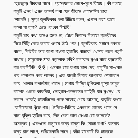
হেজজুড়ে নীরবতা নামে। প্রত্যেকের চোখে-মুখে বিস্ময়। কী বলছে
বাবুর্চি এসব! এমন আশ্চর্য কথা যেন জীবনে কোনোদিন তারা
শোনেনি। ক্ষুব্ধ জুলফিকার গলা উঁচিয়ে বলল, এগলে কতা আগে
কলো না ক্যা? এডে কেংকা চিটেরি!
বাবুর্চি তার কথা শুনেও শুনল না, ঠোঙা বিলাতে বিলাতে প্রহরীদের
নিয়ে সিঁড়ি বেয়ে আবার ওপরে উঠে গেল। জুলফিকার সমানে বকতে
থাকে, চিটেরির আর জাগা পাওনা হারামির বাচ্চারা! খোদার গজব পড়বি
মাথাত। মানুষোক ঠকে বড়লোক হবি? কবরোত মুগুর মারে বড়লোকি
বার করবিহিনি, হুঁ হুঁ। ওসমান তার কথায় তাল দেয়, বাবুর্চির মা-বোন
ধরে গালাগাল করে তালেব। এক যাত্রী নিজের ভাগ্যকে দোষারোপ
করে, শালার কপালটাই খারাপ। মাথায় কিস্তি টুপিঅলা বুড়ো আবুল
কাশেম ওরফে কাশুমিয়া, সোহরাব-রুস্তমের কাহিনি যার মুখস্থ, যে
সকাল থেকেই জাহাজিদের পক্ষে সাফাই গেয়ে আসছে, বাবুর্চির কথার
যৌক্তিকতা খুঁজে পায়। ইনিয়ে-বিনিয়ে একবেলা ভাতের পক্ষে সে
নানা যুক্তি হাজির করে, তিন বেলা ভাত দেওয়া তো আসলেই
অসম্ভব। এতগুলো মানুষের জন্য রান্না কি সোজা কথা? রান্নার
জন্য চাল লাগে, তরিতরকারি লাগে। কাঁচা তরকারি কি জাহাজে