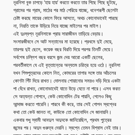
নূরনিসা বুক চাপড়ে ‘হায় হায়’ করতে করতে তার পিছে পিছে ছুটছে,
গ্রামের পর গ্রাম, মাঠের পর মাঠ পেরিয়ে যাচ্ছে, ধনেশরূপী ছেলেটা
চেষ্টা করছে মায়ের কোলে ফিরে আসতে, অথচ কোনোভাবেই পারছে
না, নিয়তি তাকে উড়িয়ে নিয়ে যাচ্ছে মাইলের পর মাইল।
এই দুঃস্বপ্ন নূরনিসাকে প্রায় সারাজীবন তাড়িয়ে বেড়ায়।
সংসারজীবনে সে আট সন্তানের মা হয়েছে। প্রথমে দুই মেয়ে,
তারপর দুই ছেলে, কয়েক বছর বিরতি দিয়ে পরপর তিনটি মেয়ে।
সর্বশেষ চল্লিশ বছর বয়সে জন্ম দেয় আরো একটি ছেলের,
পরবর্তীকালে যে এই বৃত্তান্তের অন্যতম চরিত্র হয়ে ওঠে। নূরনিসা
যখন শিশুপুত্রদের কোলে নিত, কোমরের তাগার সঙ্গে তার আঁচলের
কোণটা গিঁট দিয়ে রাখত। দোলনায় শোয়ানোর সময়ও দড়ি দিয়ে একটা
পা বেঁধে রাখত, কোনোভাবেই যাতে উড়ে যেতে না পারে। এসব করত
সে অত্যন্ত গোপনে, কেউ কোনোদিন টের পায়নি, পেলেও কিছু
আন্দাজ করতে পারেনি। পারবে কী করে, তার সেই গোপন স্বপ্নের
কথা তো কেউ জানত না, কাউকে তো কোনোদিন সে জানায়নি।
একবার শুধু স্বামী আবদুল অদুদকে জানিয়েছিল, প্রথম পুত্রের
জন্মের পর। অদুদ গুরুত্ব দেয়নি। স্বপ্নে তেমন বিশ্বাস নেই তার।