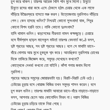
চুপ করে থাকল। তারপর আরেক খিলি পান মুখে দিলো। চিবুতে
চিবুতে রসের ধারা কষে এসে ঠেকলে হঠাৎ চেয়ার থেকে এক লাফে
দাঁড়িয়ে উচ্চৈঃস্বরে হাসতে শুরু করল। উত্তেজনায় নূরনিসাও দাঁড়িয়ে
গেল। কেন হাসছে গুনিন? নিশ্চয়ই কোনো সুসংবাদ! যাক, শিবুর
কোনো বিপদ হয়নি তবে। নাকি কোনো দুঃসংবাদ?
হাসি থামাল গুনিন। ঝড়শেষের নীরবতা নামল কক্ষজুড়ে। চেয়ারে
বসে দীর্ঘশ্বাস ছাড়ল মালেকুল মউত! তারপর বেদনার্ত কণ্ঠে বলল,
দুষ্ট গ্রহের আছর, সব দুষ্ট গ্রহের আছর। বলে সে মাথাটা ডানে-
বাঁয়ে দোলায় আর মুখে চুকচুক শব্দ করে। আতঙ্কিত নূরনিসার চোখের
দিকে তাকিয়ে জিজ্ঞেস করে, সমুদ্র দেখেছেন কখনো?
কোত্থেকে দেখব! কখনো তো যাইনি। কাঁপা গলায় জবাব দিলো
নূরনিসা।
গ্রহের আছরে সমুদ্রে জোয়ারভাটা হয়। বিরাট-বিরাট ঢেউ ওঠে।
ঢেউয়ের চূড়ায় বসে খোয়াজ খিজির তখন সমুদ্র শাসন করেন। বলে
চুপ করল গুনিন। তারপর মাথাটা আবারো ডানে-বাঁয়ে নাড়াতে-নাড়াতে
বলল, আপনার ছেলে আর কোনোদিন ফিরব না। দয়াল খিজির
ঢেউয়ের চূড়ায় চড়িয়ে তাকে নিয়া গেছে।