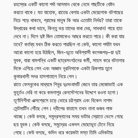
রহস্যের একটি কালো পর্দা আসমান থেকে নেমে গাছটিকে বেষ্টন
করতে থাকে। যত যাহোক, রাতের বেলায় একটা মেয়েলোক বটগাছের
নিচে পড়ে থাকবে, গ্রামের মানুষ কি আর এতোটা নির্দয়? তারা তাকে
উদ্ধারের কথা ভাবে, কিন্তু ভয় তাদের বাধা দেয়, সাবধান! গায়ে হাত
দেবে না। দিলে দুষ্ট জিন তোমাকেও আছর করতে পারে। কী করা যায়
তবে? কর্তব্য যখন ঠিক করতে পারছিল না কেউ, কালো পর্দাটা যখন
আরো কালো হয়ে উঠছিল, জিন-ভূতে অবিশ্বাসী কলেজপড়–য়া দুই
যুবক, যারা বামপন্থি একটি ছাত্রসংগঠনের কর্মী, সাহস করে বটতলার
দিকে এগিয়ে গেল এবং অজ্ঞান নূরনিসাকে একটা রিকশায় তুলে
কুমারখালী সদর হাসপাতালে নিয়ে গেল।
রাতে ফেসবুকের মাধ্যমে শিবুর দুঃসংবাদটি জেনে তার মেজোভাই এক
মুহূর্তও দেরি না করে কমলাপুর রেলস্টেশনের উদ্দেশে রওনা হলো।
তূর্ণানিশীথা এক্সপ্রেসে চড়ে ভোরে চট্টগ্রাম এবং বিকেল নাগাদ
সেন্টমার্টিন পৌঁছে গেল। দ্বীপের বাতাসে তখন নানা গুজব পাক
খাচ্ছে। কেউ বলছে, সমুদ্রস্নানের সময় ভাটার স্রোতে ভেসে গেছে
ছয় যুবক। কেউ বলছে, সমুদ্রের একদল মেছোভূত টেনে নিয়ে
গেছে। কেউ বলছে, কদিন ধরে কয়েকটা মস্ত তিমি এদিকটায়