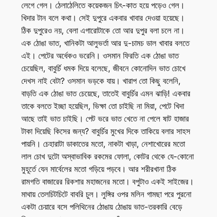
লেগে গেল। ঠেলাঠেলিতে কয়েকজন চিৎ-কাত হয়ে পড়েও গেল।
খিদার টান বলে কথা। সেই দুপুরে একবার খাবার দেওয়া হয়েছে।
ঠিক দুপুরেও নয়, বেলা এগারোটাকে তো আর দুপুর বলা চলে না।
এক ঠোঙা ভাত, খানিকটা আলুভর্তা আর দু-চামচ ডাল খাবার বলতে
এই। পেটের অর্ধেকও ভরেনি। ওসমান ফিরতি এক ঠোঙা ভাত
চেয়েছিল, বাবুর্চি ধমক দিয়ে বলেছে, জীবনে কোনোদিন ভাত চোখে
দেখস নাই বেটা? ওসমান ভড়কে যায়। খারাপ তো কিছু বলেনি,
বাড়তি এক ঠোঙা ভাত চেয়েছে, তাতেই বাবুর্চির এমন ঝাড়ি! একবার
তাকে বলতে ইচ্ছা হয়েছিল, ভিক্ষা তো চাইছি না মিয়া, পেটে খিদা
আছে তাই ভাত চাইছি। পেট ভরে ভাত খেতে না পেলে ষাট হাজার
টাকা দিয়েছি কিসের জন্য? বাবুর্চির মুখের দিকে তাকিয়ে বলার সাহস
পায়নি। চেহারাটা ডাকাতের মতো, নাকটা খাড়া, নেশাখোরের মতো
লাল চোখ দুটো অস্বাভাবিক রকমের ফোলা, কোটর থেকে যে-কোনো
মুহূর্তে যেন মার্বেলের মতো গড়িয়ে পড়বে। আর শরীরখানা ঠিক
রামগতি বাজারের রিকশার মহাজনের মতো। বপুটাও একই সাইজের।
মাথায় তেলচিটচিটে বাবরি চুল। লুঙ্গির ওপর মলিন গামছা পরে পুরনো
একটা চেয়ারে বসে পলিথিনের ঠোঙায় ঠোঙায় ভাত-তরকারি বেড়ে