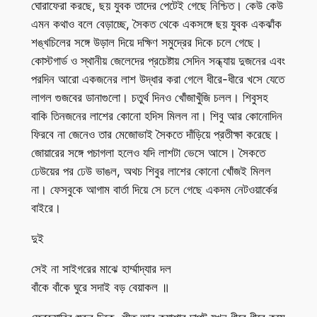
ঘোরাফেরা করছে, ছয় যুবক তাদের পেটেই গেছে নিশ্চিত। কেউ কেউ
এমন কথাও বলে বেড়াচ্ছে, সৈকত থেকে একসঙ্গে ছয় যুবক একঝাঁক
শঙ্খচিলের সঙ্গে উড়াল দিয়ে দক্ষিণ সমুদ্রের দিকে চলে গেছে।
কোস্টগার্ড ও স্থানীয় জেলেদের প্রচেষ্টায় সেদিন সন্ধ্যায় দুজনের এবং
পরদিন আরো একজনের লাশ উদ্ধার করা গেলে ধীরে-ধীরে খসে যেতে
লাগল গুজবের ডানাগুলো। চতুর্থ দিনও খোঁজাখুঁজি চলল। শিবুসহ
বাকি তিনজনের লাশের কোনো হদিস মিলল না। শিবু আর কোনোদিন
ফিরবে না জেনেও তার মেজোভাই সৈকতে দাঁড়িয়ে প্রতীক্ষা করেছে।
জোয়ারের সঙ্গে পচাগলা হলেও যদি লাশটা ভেসে আসে। সৈকতে
ঢেউয়ের পর ঢেউ ভাঙল, অথচ শিবুর লাশের কোনো খোঁজই মিলল
না। ফেসবুকে আগাম বার্তা দিয়ে সে চলে গেছে একদম নেটওয়ার্কের
বাইরে।
দুই
সেই না সাইগরের মাঝে হার্ম্মাদ্যার দল
বাঁকে বাঁকে ঘুরে সদাই বড় বেয়াকল ॥