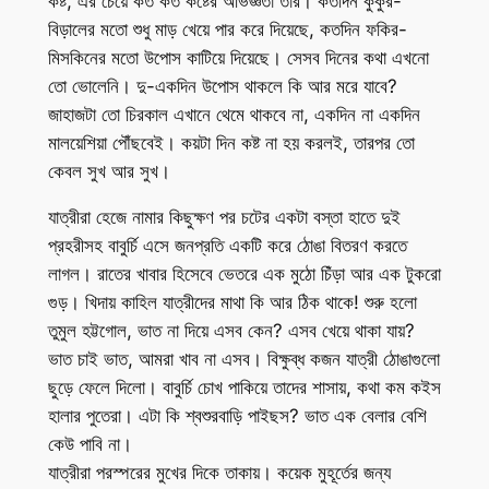
কষ্ট, এর চেয়ে কত কত কষ্টের অভিজ্ঞতা তার। কতদিন কুকুর-
বিড়ালের মতো শুধু মাড় খেয়ে পার করে দিয়েছে, কতদিন ফকির-
মিসকিনের মতো উপোস কাটিয়ে দিয়েছে। সেসব দিনের কথা এখনো
তো ভোলেনি। দু-একদিন উপোস থাকলে কি আর মরে যাবে?
জাহাজটা তো চিরকাল এখানে থেমে থাকবে না, একদিন না একদিন
মালয়েশিয়া পৌঁছবেই। কয়টা দিন কষ্ট না হয় করলই, তারপর তো
কেবল সুখ আর সুখ।
যাত্রীরা হেজে নামার কিছুক্ষণ পর চটের একটা বস্তা হাতে দুই
প্রহরীসহ বাবুর্চি এসে জনপ্রতি একটি করে ঠোঙা বিতরণ করতে
লাগল। রাতের খাবার হিসেবে ভেতরে এক মুঠো চিঁড়া আর এক টুকরো
গুড়। খিদায় কাহিল যাত্রীদের মাথা কি আর ঠিক থাকে! শুরু হলো
তুমুল হট্টগোল, ভাত না দিয়ে এসব কেন? এসব খেয়ে থাকা যায়?
ভাত চাই ভাত, আমরা খাব না এসব। বিক্ষুব্ধ কজন যাত্রী ঠোঙাগুলো
ছুড়ে ফেলে দিলো। বাবুর্চি চোখ পাকিয়ে তাদের শাসায়, কথা কম কইস
হালার পুতেরা। এটা কি শ্বশুরবাড়ি পাইছস? ভাত এক বেলার বেশি
কেউ পাবি না।
যাত্রীরা পরস্পরের মুখের দিকে তাকায়। কয়েক মুহূর্তের জন্য