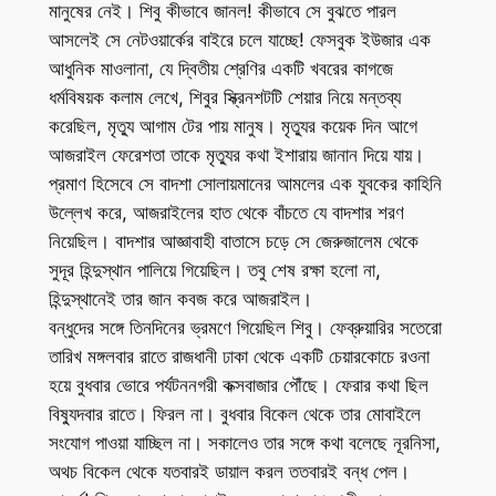
মানুষের নেই। শিবু কীভাবে জানল! কীভাবে সে বুঝতে পারল
আসলেই সে নেটওয়ার্কের বাইরে চলে যাচ্ছে! ফেসবুক ইউজার এক
আধুনিক মাওলানা, যে দ্বিতীয় শ্রেণির একটি খবরের কাগজে
ধর্মবিষয়ক কলাম লেখে, শিবুর স্ক্রিনশটটি শেয়ার নিয়ে মন্তব্য
করেছিল, মৃত্যু আগাম টের পায় মানুষ। মৃত্যুর কয়েক দিন আগে
আজরাইল ফেরেশতা তাকে মৃত্যুর কথা ইশারায় জানান দিয়ে যায়।
প্রমাণ হিসেবে সে বাদশা সোলায়মানের আমলের এক যুবকের কাহিনি
উল্লেখ করে, আজরাইলের হাত থেকে বাঁচতে যে বাদশার শরণ
নিয়েছিল। বাদশার আজ্ঞাবাহী বাতাসে চড়ে সে জেরুজালেম থেকে
সুদূর হিন্দুস্থান পালিয়ে গিয়েছিল। তবু শেষ রক্ষা হলো না,
হিন্দুস্থানেই তার জান কবজ করে আজরাইল।
বন্ধুদের সঙ্গে তিনদিনের ভ্রমণে গিয়েছিল শিবু। ফেব্রুয়ারির সতেরো
তারিখ মঙ্গলবার রাতে রাজধানী ঢাকা থেকে একটি চেয়ারকোচে রওনা
হয়ে বুধবার ভোরে পর্যটননগরী কক্সবাজার পৌঁছে। ফেরার কথা ছিল
বিষ্যুদবার রাতে। ফিরল না। বুধবার বিকেল থেকে তার মোবাইলে
সংযোগ পাওয়া যাচ্ছিল না। সকালেও তার সঙ্গে কথা বলেছে নূরনিসা,
অথচ বিকেল থেকে যতবারই ডায়াল করল ততবারই বন্ধ পেল।