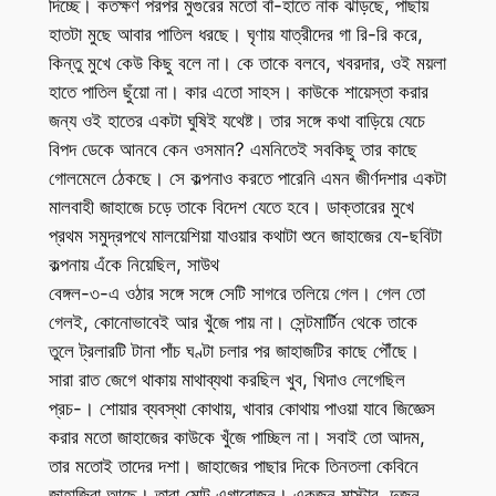
দিচ্ছে। কতক্ষণ পরপর মুগুরের মতো বাঁ-হাতে নাক ঝাড়ছে, পাছায়
হাতটা মুছে আবার পাতিল ধরছে। ঘৃণায় যাত্রীদের গা রি-রি করে,
কিন্তু মুখে কেউ কিছু বলে না। কে তাকে বলবে, খবরদার, ওই ময়লা
হাতে পাতিল ছুঁয়ো না। কার এতো সাহস। কাউকে শায়েস্তা করার
জন্য ওই হাতের একটা ঘুষিই যথেষ্ট। তার সঙ্গে কথা বাড়িয়ে যেচে
বিপদ ডেকে আনবে কেন ওসমান? এমনিতেই সবকিছু তার কাছে
গোলমেলে ঠেকছে। সে কল্পনাও করতে পারেনি এমন জীর্ণদশার একটা
মালবাহী জাহাজে চড়ে তাকে বিদেশ যেতে হবে। ডাক্তারের মুখে
প্রথম সমুদ্রপথে মালয়েশিয়া যাওয়ার কথাটা শুনে জাহাজের যে-ছবিটা
কল্পনায় এঁকে নিয়েছিল, সাউথ
বেঙ্গল-৩-এ ওঠার সঙ্গে সঙ্গে সেটি সাগরে তলিয়ে গেল। গেল তো
গেলই, কোনোভাবেই আর খুঁজে পায় না। সেন্টমার্টিন থেকে তাকে
তুলে ট্রলারটি টানা পাঁচ ঘণ্টা চলার পর জাহাজটির কাছে পৌঁছে।
সারা রাত জেগে থাকায় মাথাব্যথা করছিল খুব, খিদাও লেগেছিল
প্রচ-। শোয়ার ব্যবস্থা কোথায়, খাবার কোথায় পাওয়া যাবে জিজ্ঞেস
করার মতো জাহাজের কাউকে খুঁজে পাচ্ছিল না। সবাই তো আদম,
তার মতোই তাদের দশা। জাহাজের পাছার দিকে তিনতলা কেবিনে
জাহাজিরা আছে। তারা মোট এগারোজন। একজন মাস্টার, দুজন