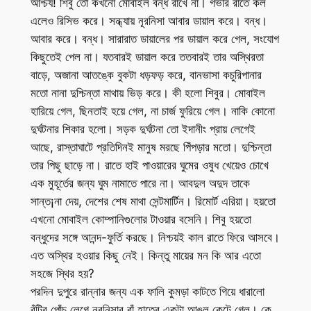
আশ্চর্য! শিবু তো কখনো মোবাইল বন্ধ রাখে না। গভীর রাতে কল
এলেও রিসিভ করে। সন্ধ্যায় নূরনিসা আবার ডায়াল করে। বন্ধ।
আবার করে। বন্ধ। সারারাত ডায়ালের পর ডায়াল করে গেল, সংযোগ
কিছুতেই পেল না। যতবারই ডায়াল করে ততবারই তার অস্থিরতা
বাড়ে, অজানা আতঙ্কে বুকটা ধড়ফড় করে, বানভাসা কচুরিপানার
মতো নানা দুশ্চিন্তা মাথায় ভিড় করে। কী হলো শিবুর। মোবাইল
হারিয়ে গেল, ছিনতাই হয়ে গেল, না চার্জ ফুরিয়ে গেল। নাকি কোনো
দুর্ঘটনার শিকার হলো। সড়ক দুর্ঘটনা তো ইদানীং প্রায় লেগেই
আছে, রাস্তাঘাটে প্রতিদিনই মানুষ মরছে পিঁপড়ার মতো। দুশ্চিন্তা
তার পিছু ছাড়ে না। রাতে হাই পাওয়ারের ঘুমের ওষুধ খেয়েও চোখে
এক মুহূর্তের জন্য ঘুম নামাতে পারে না। আবদুল অদুদ তাকে
সান্ত¡না দেয়, দেশের শেষ মাথা সেন্টমার্টিন। রিমোর্ট এরিয়া। হয়তো
এখনো মোবাইল কোম্পানিগুলোর টাওয়ার বসেনি। শিবু হয়তো
বন্ধুদের সঙ্গে আনন্দ-ফুর্তি করছে। নিশ্চয়ই কাল রাতে ফিরে আসবে।
এত অস্থির হওয়ার কিছু নেই। কিন্তু মায়ের মন কি আর এতো
সহজে স্থির হয়?
পরদিন দুপুরে রান্নার জন্য এক ফালি কুমড়া কাটতে গিয়ে ধারালো
বঁটির পোঁচ লেগে নূরনিসার বাঁ হাতের একটা আঙুল কেটে গেল। কে