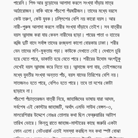
পারেনি। শিশু আর বুড়োদের আলাদা করলে সংখ্যা দাঁড়ায় মাত্র
আঠারোজন। বাকি থাকে পাঁচশো পঁয়ষট্টিজন। তাদের মধ্যে বয়সে
কেউ তরুণ, কেউ যুবক। চল্লিশের বেশি নয় কারো বয়স। আর
নারী-পুরুষ আলাদা করলে নারীর সংখ্যা দাঁড়াবে তেইশ। সব যাত্রীর
বয়স আন্দাজ করা যায় কেবল নারীদের ছাড়া। পায়ের পাতা ও হাতের
কব্জি দুটি বাদে সর্বাঙ্গ তাদের রংজ্বলা কালো বোরকায় ঢাকা। শরীর
যেন তাদের মণি-মুক্তায় গড়া। কাউকে দেখাতে নেই। দেখালে চুরি
হয়ে যেতে পারে, ডাকাতি হয়ে যেতে পারে। শরীরের উদোম অংশটুকু
দেখেই বয়স আন্দাজ করে নিতে হয়। আন্দাজে বলা যায়, তেইশজনের
মধ্যে যুবতীর সংখ্যা অন্তত পাঁচ, বয়স যাদের তিরিশের বেশি নয়।
সাতজনও হতে পারে, বেশিও হতে পারে। তবে তা দশের কোটা
ছাড়াবে না।
পাঁচশো পঁচাত্তরজন যাত্রী নিয়ে, জাহাজিদের ভাষায় যারা আদম,
সর্বশেষ এই কোস্টার জাহাজটি, অর্থাৎ এমভি সাউথ বেঙ্গল-৩,
মালয়েশিয়ার উদ্দেশে নোঙর তোলার কথা ছিল ফেব্রুয়ারির আটাশ
তারিখ ভোরে। কিন্তু রাতে জাহাজ-মাস্টারের কাছে জরুরি একটা
ফোন এলো। নেটওয়ার্ক এতই সমস্যা করছিল সব কথা স্পষ্ট বোঝা