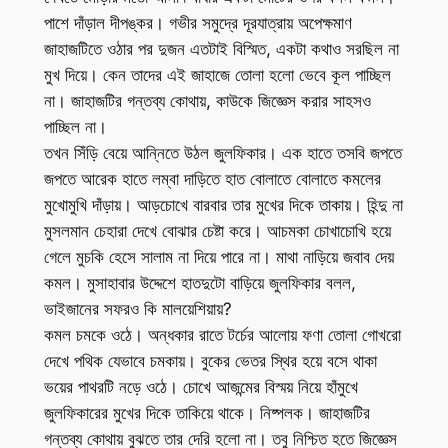
পাশে দাঁড়াল দীপঙ্কর। গভীর সমুদ্রে দূরযাত্রায় অপেক্ষমাণ
জাহাজটিতে ওঠার পর দুজন এতটাই বিস্মিত, একটা কথাও সরছিল না
মুখ দিয়ে। কেন তাদের এই জাহাজে তোলা হলো ভেবে কূল পাচ্ছিল
না। জাহাজটির গন্তব্য কোথায়, কাউকে জিজ্ঞেস করার সাহসও
পাচ্ছিল না।
তখন সিঁড়ি বেয়ে আন্নিতে উঠল জুলফিকার। এক হাতে তসবি জপতে
জপতে আরেক হাতে লম্বা দাড়িতে হাত বোলাতে বোলাতে কমলের
মুখোমুখি দাঁড়ায়। আড়চোখে বারবার তার মুখের দিকে তাকায়। হিন্দু না
মুসলমান চেহারা দেখে বোঝার চেষ্টা করে। আচমকা চোখাচোখি হয়ে
গেলে মুচকি হেসে সালাম না দিয়ে পারে না। মাথা নাড়িয়ে জবাব দেয়
কমল। মুসাহাবার উদ্দেশে হাতদুটো বাড়িয়ে জুলফিকার বলল,
ভাইজানের সফরও কি মালয়েশিয়ায়?
কমল চমকে ওঠে। অন্ধকার রাতে টর্চের আলোয় ফণা তোলা গোখরো
দেখে পথিক যেভাবে চমকায়। বুকের ভেতর স্থির হয়ে বসে থাকা
ভয়ের পাথরটি নড়ে ওঠে। চোখে আজন্মের বিস্ময় নিয়ে হাঁমুখে
জুলফিকারের মুখের দিকে তাকিয়ে থাকে। নিষ্পলক। জাহাজটির
গন্তব্য কোথায় বুঝতে তার দেরি হলো না। তবু নিশ্চিত হতে জিজ্ঞেস