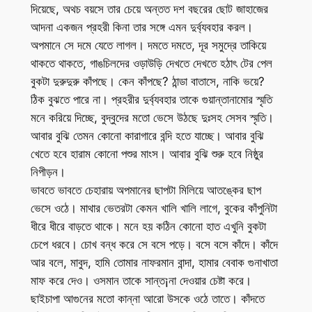
দিয়েছে, অথচ বয়সে তার চেয়ে অন্তত দশ বছরের ছোট জাহাজের
আদনা একজন প্রহরী কিনা তার সঙ্গে এমন দুর্ব্যবহার করল।
অপমানে সে দমে যেতে লাগল। দমতে দমতে, দূর সমুদ্রে তাকিয়ে
থাকতে থাকতে, গাঙচিলদের ওড়াউড়ি দেখতে দেখতে হঠাৎ টের পেল
বুকটা দুরুদুরু কাঁপছে। কেন কাঁপছে? ঠান্ডা বাতাসে, নাকি ভয়ে?
ঠিক বুঝতে পারে না। প্রহরীর দুর্ব্যবহার তাকে গুয়ান্তানামোর স্মৃতি
মনে করিয়ে দিচ্ছে, বুদ্বুদের মতো ভেসে উঠছে দুঃসহ সেসব স্মৃতি।
আবার বুঝি তেমন কোনো কারাগারে বন্দি হতে যাচ্ছে। আবার বুঝি
খেতে হবে হারাম কোনো পশুর মাংস। আবার বুঝি শুরু হবে নিষ্ঠুর
নিপীড়ন।
ভাবতে ভাবতে চেহারায় অপমানের ছাপটা মিলিয়ে আতঙ্কের ছাপ
ভেসে ওঠে। মাথার ভেতরটা কেমন খালি খালি লাগে, বুকের কাঁপুনিটা
ধীরে ধীরে বাড়তে থাকে। মনে হয় কঠিন কোনো হাত এখুনি বুকটা
চেপে ধরবে। চোখ বন্ধ করে সে বসে পড়ে। বসে বসে কাঁদে। কাঁদে
আর বলে, মাবুদ, হামি তোমার নাফরমান বান্দা, হামার বেবাক গুনাখাতা
মাফ করে দেও। ওসমান তাকে সান্ত¡না দেওয়ার চেষ্টা করে।
ছাইচাপা আগুনের মতো কান্না আরো উসকে ওঠে তাতে। কাঁদতে