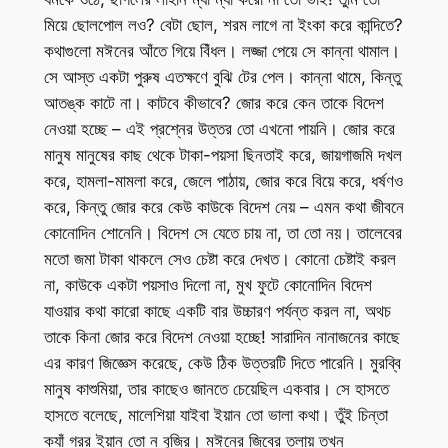
মিয়ে ছোলপোল লও? বেটা ছোল, শরম লাগে না ইংকা করে কান্দিতে?
কথাগুলো মঈনের আঁতে গিয়ে বিঁধল। লজ্জা পেয়ে সে কান্না থামাল।
সে আস্ত একটা পুরুষ এতক্ষণে বুঝি টের পেল। কান্না থামে, কিন্তু
আতঙ্ক কাটে না। কাটবে কীভাবে? জোর করে কেন তাকে বিদেশ
নেওয়া হচ্ছে – এই প্রশ্নের উত্তর তো এখনো পায়নি। জোর করে
মানুষ মানুষের কাছ থেকে টাকা-পয়সা ছিনতাই করে, জায়গাজমি দখল
করে, হামলা-মামলা করে, জেলে পাঠায়, জোর করে বিয়ে করে, ধর্ষণও
করে, কিন্তু জোর করে কেউ কাউকে বিদেশ নেয় – এমন কথা জীবনে
কোনোদিন শোনেনি। বিদেশ সে যেতে চায় না, তা তো নয়। তালেবের
মতো জমা টাকা থাকলে সেও চেষ্টা করে দেখত। কোনো চেষ্টাই করল
না, কাউকে একটা পয়সাও দিলো না, মুখ ফুটে কোনোদিন বিদেশ
যাওয়ার কথা কারো কাছে একটি বার উচ্চারণ পর্যন্ত করল না, অথচ
তাকে কিনা জোর করে বিদেশ নেওয়া হচ্ছে! সারাদিন নানাজনের কাছে
এর কারণ জিজ্ঞেস করেছে, কেউ ঠিক উত্তরটি দিতে পারেনি। মুরব্বি
মানুষ কাশুমিয়া, তার কাছেও জানতে চেয়েছিল একবার। সে হাসতে
হাসতে বলেছে, মালেশিয়া যাইবা ইয়ান তো ভালা কথা। তুঁই চিন্তা
ক্যাঁ গরর ইয়ান তো ন বুজির। মঈনের জিবের তলায় তখন