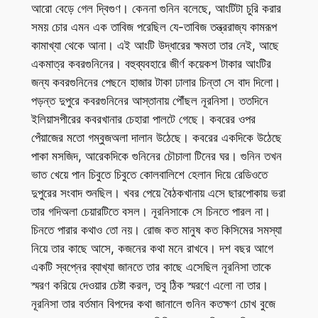
আরো বেড়ে গেল দ্বিগুণ। কেননা গুনিন বলেছে, আংটিটা চুরি করার
সময় চোর এমন এক তাবিজ পরেছিল যে-তাবিজ তন্ত্ররাজ্য কামরূপ
কামাখ্যা থেকে আনা। এই আংটি উদ্ধারের ক্ষমতা তার নেই, আছে
একমাত্র কবরগুনিনের। বহুব্যবহারে জীর্ণ কয়েকশ টাকার আংটির
জন্য কবরগুনিনের পেছনে হাজার টাকা ঢালার চিন্তা সে বাদ দিলো।
পড়ন্ত দুপুরে কবরগুনিনের আস্তানায় পৌঁছল নূরনিসা। ততদিনে
ইলিয়াসপীরের কবরখানার চেহারা পালটে গেছে। কবরের ওপর
পেঁয়াজের মতো গম্বুজঅলা দালান উঠেছে। কবরের একদিকে উঠেছে
পাকা মসজিদ, আরেকদিকে গুনিনের চৌচালা টিনের ঘর। গুনিন তখন
ভাত খেয়ে পান চিবুতে চিবুতে কোলবালিশে হেলান দিয়ে রেডিওতে
দুপুরের সংবাদ শুনছিল। খবর পেয়ে বৈঠকখানায় এসে ছারপোকায় ভরা
তার গদিঅলা চেয়ারটিতে বসল। নূরনিসাকে সে চিনতে পারল না।
চিনতে পারার কথাও তো নয়। রোজ কত মানুষ কত কিসিমের সমস্যা
নিয়ে তার কাছে আসে, কজনের কথা মনে রাখবে। দশ বছর আগে
একটি স্বপ্নের ব্যাখ্যা জানতে তার কাছে এসেছিল নূরনিসা তাকে
স্মরণ করিয়ে দেওয়ার চেষ্টা করল, তবু ঠিক স্মরণে এলো না তার।
নূরনিসা তার বর্তমান বিপদের কথা জানালে গুনিন কতক্ষণ চোখ বুজে