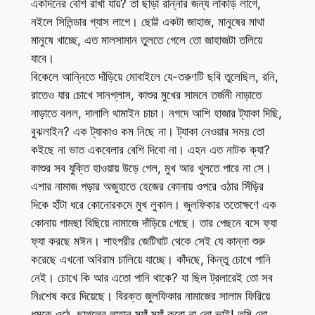
একদিনের বেশি রাখা যায়? তা ছাড়া রান্নার জন্য লাকড়ি লাগে,
নইলে সিলিন্ডার গ্যাস লাগে। ছোট্ট একটা জাহাজ, মানুষের মাথা
মানুষে খাচ্ছে, এত মালসামান তুলতে গেলে তো জাহাজটা তলিয়ে
যাবে।
বিকেলে আন্নিতে দাঁড়িয়ে মোবাইলে যে-তরুণটি ছবি তুলেছিল, রনি,
রাতেও যার চোখে সানগ্লাস, কাশুর মুখের সামনে তর্জনী নাড়াতে
নাড়াতে বলল, দালালি থামাইন চাচা। নগদে আশি হাজার ট্যাকা দিছি,
বুঝলাইন? এক ট্যাকাও কম নিছে না। ট্যাকা নেওয়ার সময় তো
কইছে না ভাত একবেলার বেশি দিবো না। এহন এত নাটক ক্যা?
কাশুর সব যুক্তি হাওয়ায় উড়ে গেল, মুখ আর খুলতে পারে না সে।
এশার নামাজ পড়ার অজুহাতে হেজের কোনায় ওপরে ওঠার সিঁড়ির
দিকে হাঁটা ধরে কোনোরকমে মুখ লুকাল। জুলফিকার ততোক্ষণে এক
কোনায় গামছা বিছিয়ে নামাজে দাঁড়িয়ে গেছে। তার পেছনে বসে ফ্যা
ফ্যা করছে মঈন। শাহপরীর জেটিঘাট থেকে সেই যে কান্না শুরু
করেছে এখনো অবিরাম চালিয়ে যাচ্ছে। কাঁদছে, কিন্তু চোখে পানি
নেই। চোখে কি আর এতো পানি থাকে? যা ছিল ট্রলারেই তো সব
নিঃশেষ করে দিয়েছে। বিরক্ত জুলফিকার নামাজের সালাম ফিরিয়ে
ধমকে ওঠে, ছাগলের লাহান ম্যাঁ ম্যাঁ করো না তো ভাই! তুমি তো