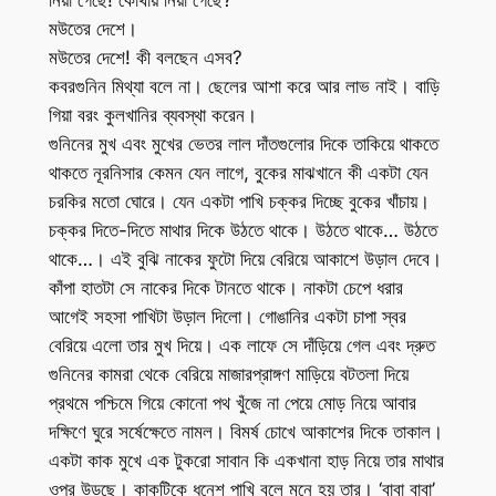
নিয়া গেছে! কোথায় নিয়া গেছে?
মউতের দেশে।
মউতের দেশে! কী বলছেন এসব?
কবরগুনিন মিথ্যা বলে না। ছেলের আশা করে আর লাভ নাই। বাড়ি
গিয়া বরং কুলখানির ব্যবস্থা করেন।
গুনিনের মুখ এবং মুখের ভেতর লাল দাঁতগুলোর দিকে তাকিয়ে থাকতে
থাকতে নূরনিসার কেমন যেন লাগে, বুকের মাঝখানে কী একটা যেন
চরকির মতো ঘোরে। যেন একটা পাখি চক্কর দিচ্ছে বুকের খাঁচায়।
চক্কর দিতে-দিতে মাথার দিকে উঠতে থাকে। উঠতে থাকে… উঠতে
থাকে…। এই বুঝি নাকের ফুটো দিয়ে বেরিয়ে আকাশে উড়াল দেবে।
কাঁপা হাতটা সে নাকের দিকে টানতে থাকে। নাকটা চেপে ধরার
আগেই সহসা পাখিটা উড়াল দিলো। গোঙানির একটা চাপা স্বর
বেরিয়ে এলো তার মুখ দিয়ে। এক লাফে সে দাঁড়িয়ে গেল এবং দ্রুত
গুনিনের কামরা থেকে বেরিয়ে মাজারপ্রাঙ্গণ মাড়িয়ে বটতলা দিয়ে
প্রথমে পশ্চিমে গিয়ে কোনো পথ খুঁজে না পেয়ে মোড় নিয়ে আবার
দক্ষিণে ঘুরে সর্ষেক্ষেতে নামল। বিমর্ষ চোখে আকাশের দিকে তাকাল।
একটা কাক মুখে এক টুকরো সাবান কি একখানা হাড় নিয়ে তার মাথার
ওপর উড়ছে। কাকটিকে ধনেশ পাখি বলে মনে হয় তার। ‘বাবা বাবা’