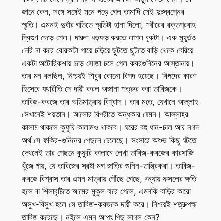
জানে কেন, সঙ্গে সঙ্গেই মনে পড়ে গেল তামাদি সেই দুঃস্বপ্নের
স্মৃতি। এমনই দুর্বার গতিতে স্মৃতিটা হানা দিলো, শরীরের রক্তপ্রবাহ
দ্বিগুণ বেড়ে গেল। দারুণ ধড়ফড় করতে লাগল বুকটা। এক মুহূর্তও
দেরি না করে বোরকাটা গায়ে চড়িয়ে ছুটতে ছুটতে বাড়ি থেকে বেরিয়ে
একটা অটোরিকশায় চড়ে সোজা চলে গেল কবরগুনিনের আস্তানায়।
তার মন বলছিল, নিশ্চয়ই শিবুর কোনো বিপদ হয়েছে। বিপদের কারণ
হিসেবে যথারীতি সে দায়ী করল অজানা শত্রুর করা তাবিজকে।
তাবিজ-কবজে তার অতিমাত্রায় বিশ্বাস। তার মতে, যেখানে আল্লাহ
সেখানেই শয়তান। আলোর বিপরীতে অন্ধকার যেমন। আল্লাহর
কালাম থাকলে কুফুরি কালামও থাকবে। ঘরের বহু ধান-চাল আর নগদ
অর্থ সে ফকির-গুনিনের পেছনে ঢেলেছে। সংসারে অশুভ কিছু ঘটতে
দেখলেই তার পেছনে কুফুরি কালামে লেখা তাবিজ-কবজের কারসাজি
খুঁজে পায়, যে তাবিজের স্রষ্টা মগ জাতির গুনিন-তান্ত্রিকরা। তাবিজ-
কবজে বিশ্বাস তার এমন মাত্রায় পৌঁছে গেছে, বন্যায় ফসলের ক্ষতি
হলে বা শিলাবৃষ্টিতে আমের মুকুল ঝরে গেলে, এমনকি বাড়ির কারো
অসুখ-বিসুখ হলে সে তাবিজ-কবজকে দায়ী করে। নিশ্চয়ই শত্রুপক্ষ
তাবিজ করেছে। নইলে এমন আপৎ পিছু লাগল কেন?