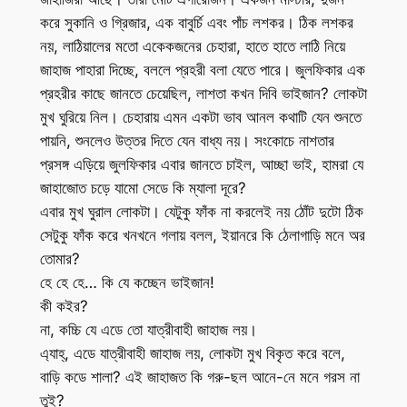
করে সুকানি ও গ্রিজার, এক বাবুর্চি এবং পাঁচ লশকর। ঠিক লশকর
নয়, লাঠিয়ালের মতো একেকজনের চেহারা, হাতে হাতে লাঠি নিয়ে
জাহাজ পাহারা দিচ্ছে, বললে প্রহরী বলা যেতে পারে। জুলফিকার এক
প্রহরীর কাছে জানতে চেয়েছিল, লাশতা কখন দিবি ভাইজান? লোকটা
মুখ ঘুরিয়ে নিল। চেহারায় এমন একটা ভাব আনল কথাটি যেন শুনতে
পায়নি, শুনলেও উত্তর দিতে যেন বাধ্য নয়। সংকোচে নাশতার
প্রসঙ্গ এড়িয়ে জুলফিকার এবার জানতে চাইল, আচ্ছা ভাই, হামরা যে
জাহাজোত চড়ে যামো সেডে কি ম্যালা দূরে?
এবার মুখ ঘুরাল লোকটা। যেটুকু ফাঁক না করলেই নয় ঠোঁট দুটো ঠিক
সেটুকু ফাঁক করে খনখনে গলায় বলল, ইয়ানরে কি ঠেলাগাড়ি মনে অর
তোমার?
হে হে হে… কি যে কচ্ছেন ভাইজান!
কী কইর?
না, কচ্চি যে এডে তো যাত্রীবাহী জাহাজ লয়।
এ্যাহ্, এডে যাত্রীবাহী জাহাজ লয়, লোকটা মুখ বিকৃত করে বলে,
বাড়ি কডে শালা? এই জাহাজত কি গরু-ছল আনে-নে মনে গরস না
তুই?