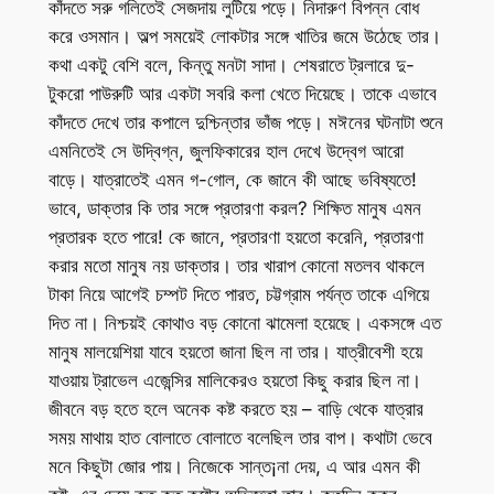
কাঁদতে সরু গলিতেই সেজদায় লুটিয়ে পড়ে। নিদারুণ বিপন্ন বোধ
করে ওসমান। অল্প সময়েই লোকটার সঙ্গে খাতির জমে উঠেছে তার।
কথা একটু বেশি বলে, কিন্তু মনটা সাদা। শেষরাতে ট্রলারে দু-
টুকরো পাউরুটি আর একটা সবরি কলা খেতে দিয়েছে। তাকে এভাবে
কাঁদতে দেখে তার কপালে দুশ্চিন্তার ভাঁজ পড়ে। মঈনের ঘটনাটা শুনে
এমনিতেই সে উদ্বিগ্ন, জুলফিকারের হাল দেখে উদ্বেগ আরো
বাড়ে। যাত্রাতেই এমন গ-গোল, কে জানে কী আছে ভবিষ্যতে!
ভাবে, ডাক্তার কি তার সঙ্গে প্রতারণা করল? শিক্ষিত মানুষ এমন
প্রতারক হতে পারে! কে জানে, প্রতারণা হয়তো করেনি, প্রতারণা
করার মতো মানুষ নয় ডাক্তার। তার খারাপ কোনো মতলব থাকলে
টাকা নিয়ে আগেই চম্পট দিতে পারত, চট্টগ্রাম পর্যন্ত তাকে এগিয়ে
দিত না। নিশ্চয়ই কোথাও বড় কোনো ঝামেলা হয়েছে। একসঙ্গে এত
মানুষ মালয়েশিয়া যাবে হয়তো জানা ছিল না তার। যাত্রীবেশী হয়ে
যাওয়ায় ট্রাভেল এজেন্সির মালিকেরও হয়তো কিছু করার ছিল না।
জীবনে বড় হতে হলে অনেক কষ্ট করতে হয় – বাড়ি থেকে যাত্রার
সময় মাথায় হাত বোলাতে বোলাতে বলেছিল তার বাপ। কথাটা ভেবে
মনে কিছুটা জোর পায়। নিজেকে সান্ত¡না দেয়, এ আর এমন কী