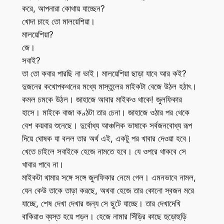
করে, আপনারা কোথায় যাচ্ছেন?
খোদা চাহে তো মালয়েশিয়া।
মালয়েশিয়া?
জে।
সবাই?
তা তো কবার পারছি না ভাই। মালয়েশিয়া ছাড়া যাবে আর কই?
দুজনের কথোপকথনের মধ্যে মাস্তুলের মাইকটা বেজে উঠল হঠাৎ।
কমল চমকে উঠল। জাহাজে আবার মাইকও থাকে! জুলফিকার
হাসে। মাইকে বাজা কণ্ঠটা তার চেনা। জাহাজে ওঠার পর থেকে
বেশ কয়বার শুনেছে। দুর্বোধ্য আঞ্চলিক ভাষাকে সর্বজনবোধ্য রূপ
দিয়ে ঘোষক যা বলল তার অর্থ এই, একটু পর খাবার দেওয়া হবে।
খেতে চাইলে সবাইকে হেজে নামতে হবে। যে ওপরে থাকবে সে
খাবার পাবে না।
মাইকটা থামার সঙ্গে সঙ্গে জুলফিকার নেমে গেল। এমনভাবে নামল,
যেন কেউ তাকে তাড়া করছে, অথবা হেজে তার কোনো স্বজন মরে
যাচ্ছে, শেষ দেখা দেখার জন্য সে ছুটে যাচ্ছে। তার দেখাদেখি
বাকিরাও ব্যস্ত হয়ে পড়ল। হেজে নামার সিঁড়ির কাছে হুড়োহুড়ি