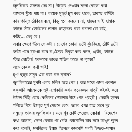
জুলফিকার উত্তর দেয় না। উত্তর দেওয়ার মতো কোনো কথা
আসলে খুঁজে পায় না। কয়েক মুহূর্ত চুপ করে থাকে, তারপর হাসিটা
কান পর্যন্ত ঠেকিয়ে বলে, কিচু মনে করবেন না, হায়দর ভাই হামাক
ফাইভ স্টার হোটেলের লাগান জাহাজের কতা কচলো তো তাই…
কচ্ছি… হেহ্ হে।
এবার ক্ষেপে উঠল লোকটা। চোখের কোনা দুটো কুঁচকিয়ে, ঠোঁট দুটো
যতটা পারে চ্যাপ্টা করে কণ্ঠস্বর বিকৃত করে বলল, এ্যাঁহ্, ফাইভ
স্টার হোটেল! ঘরম্মাঝে ভাতর পাতিল আছে না ব্যাডা?
এডে কেংকা কথা ভাই!
চুপ! হুজুর মানুষ এত কতা কস ক্যান?
জুলফিকারের মুখটা এবার মলিন হয়ে গেল। তার মতো এমন একজন
হক্কানি আলেমকে তুই-তোকারি করায় কয়েকজন যাত্রী হইহই করে
উঠলে সিঁড়ি বেয়ে কেবিনের দোতলায় উঠে গেল প্রহরী। দেয়ানি হলের
গলিতে গিয়ে উঠন্ত সূর্য পেছনে রেখে হলের ওপর হাত রেখে দূর
সমুদ্রে তাকায় জুলফিকার। মনে খুব চোট পেয়েছে বেচারা। বিদেশের
কথা আলাদা, দেশে ফেরার পর কেউ কোনোদিন তার সঙ্গে আঙুল তুলে
কথা বলেনি, মসজিদের ইমাম হিসেবে কমবেশি সবাই ইজ্জত-সম্মান