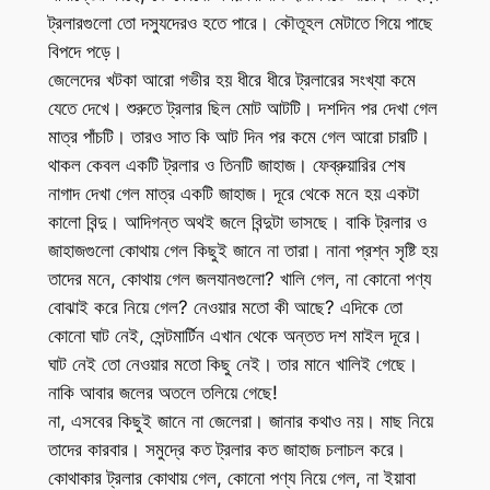
ট্রলারগুলো তো দস্যুদেরও হতে পারে। কৌতূহল মেটাতে গিয়ে পাছে
বিপদে পড়ে।
জেলেদের খটকা আরো গভীর হয় ধীরে ধীরে ট্রলারের সংখ্যা কমে
যেতে দেখে। শুরুতে ট্রলার ছিল মোট আটটি। দশদিন পর দেখা গেল
মাত্র পাঁচটি। তারও সাত কি আট দিন পর কমে গেল আরো চারটি।
থাকল কেবল একটি ট্রলার ও তিনটি জাহাজ। ফেব্রুয়ারির শেষ
নাগাদ দেখা গেল মাত্র একটি জাহাজ। দূরে থেকে মনে হয় একটা
কালো বিন্দু। আদিগন্ত অথই জলে বিন্দুটা ভাসছে। বাকি ট্রলার ও
জাহাজগুলো কোথায় গেল কিছুই জানে না তারা। নানা প্রশ্ন সৃষ্টি হয়
তাদের মনে, কোথায় গেল জলযানগুলো? খালি গেল, না কোনো পণ্য
বোঝাই করে নিয়ে গেল? নেওয়ার মতো কী আছে? এদিকে তো
কোনো ঘাট নেই, সেন্টমার্টিন এখান থেকে অন্তত দশ মাইল দূরে।
ঘাট নেই তো নেওয়ার মতো কিছু নেই। তার মানে খালিই গেছে।
নাকি আবার জলের অতলে তলিয়ে গেছে!
না, এসবের কিছুই জানে না জেলেরা। জানার কথাও নয়। মাছ নিয়ে
তাদের কারবার। সমুদ্রে কত ট্রলার কত জাহাজ চলাচল করে।
কোথাকার ট্রলার কোথায় গেল, কোনো পণ্য নিয়ে গেল, না ইয়াবা