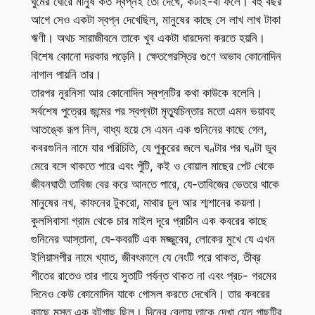
ঘুমের ঘোরে মানুষ কত স্বপ্নই তো দেখে, কটাই-বা ফলে। বহু বছর
আগে সেও একটা স্বপ্ন দেখেছিল, মানুষের কাছে সে লাখ লাখ টাকা
ঋণী। অথচ সারাজীবনে তাকে খুব একটা ধারদেনা করতে হয়নি।
বিশেষ কোনো দরকার পড়েনি। ক্ষেতগেরস্তির গুণে অভাব কোনোদিন
নাগাল পায়নি তার।
তারপর নূরনিসা আর কোনোদিন স্বপ্নটির কথা কাউকে বলেনি।
সর্বশেষ পুত্রের জন্মের পর স্বপ্নটা মৃত্যুচিন্তার মতো এমন ভয়াবহ
আতঙ্কে রূপ নিল, বাধ্য হয়ে সে এমন এক গুনিনের কাছে গেল,
কবরগুনিন নামে যার পরিচিতি, যে পুকুরের জলে ঘণ্টার পর ঘণ্টা ডুব
মেরে বসে থাকতে পারে এবং পুঁটি, কই ও বোয়াল মাছের পেট থেকে
জীবনঘাতী তাবিজ বের করে আনতে পারে, যে-তাবিজের ভেতরে থাকে
মানুষের নখ, কাফনের টুকরো, মাথার চুল আর শ্মশানের কয়লা।
কুলসিবাসা গ্রাম থেকে চার মাইল দূরে প্রাচীন এক কবরের কাছে
গুনিনের আস্তানা, যে-কবরটি এক মজ্জুবের, লোকের মুখে যে এখন
ইলিয়াসপীর নামে খ্যাত, জীবৎকালে যে নেংটি পরে থাকত, তীব্র
শীতের রাতেও তার গায়ে সুতাটি পর্যন্ত থাকত না এবং প্রচ- গরমের
দিনেও কেউ কোনোদিন যাকে গোসল করতে দেখেনি। তার কবরের
কাছে মস্ত এক বটগাছ ছিল। দিনের বেলায় তাকে দেখা যেত গাছটির