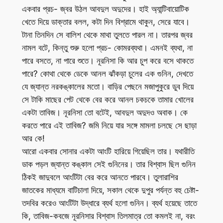
একবার প্রচ- জ্বর উঠল আবদুল অদুদের। হাই অ্যান্টিবায়োটিক
খেতে দিয়ে ডাক্তার বলল, কটা দিন বিশ্রামে থাকুন, সেরে যাবে।
টানা তিনদিন সে বালিশ থেকে মাথা তুলতে পারল না। তারপর জ্বর
নামল বটে, কিন্তু শুরু হলো প্রচ- কোমরব্যথা। এমনই ব্যথা, না
পারে বসতে, না পারে শুতে। নূরনিসা কি আর চুপ করে বসে থাকতে
পারে? কোথা থেকে ডেকে আনল ঝাঁকড়া চুলের এক গুনিন, দেখতে
যে জ্যান্ত নরকঙ্কালের মতো। বাড়ির পেছনে মজাপুকুরে ডুব দিয়ে
সে টাকি মাছের পেট থেকে বের করে আনল চকচকে তামার খোলের
একটা তাবিজ। নূরনিসা তো বটেই, আবদুল অদুদও অবাক। কে
করতে পারে এই তাবিজ? জমি নিয়ে যার সঙ্গে মামলা চলছে সে ছাড়া
আর কে!
আরো একবার সোনার একটা আংটি হারিয়ে গিয়েছিল তার। যথারীতি
ডাক পড়ল জ্যান্ত কঙ্কাল সেই গুনিনের। তার বিশ্বাস ছিল গুনিন
ঠিকই জাদুবলে আংটিটা বের করে আনতে পারবে। তুলারাশির
জাতকের মাধ্যমে বাটিচালা দিয়ে, সকাল থেকে দুপুর পর্যন্ত বহু চেষ্টা-
তদবির করেও আংটিটা উদ্ধারে ব্যর্থ হলো গুনিন। ব্যর্থ হয়েছে তাতে
কি, তাবিজ-কবজে নূরনিসার বিশ্বাস তিলমাত্র তো কমলই না, বরং