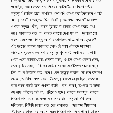
ফেব্রুয়ারির শুরুর দিকে, শীত আর কুয়াশার দাপট যখন ধীরে ধীরে কমে
আসছিল, যেসব জেলে মাছ শিকারে সেন্টমার্টিনের দক্ষিণে গভীর
সমুদ্রে গিয়েছিল তারা দেখেছিল পাশাপাশি নোঙর করা ট্রলারের একটি
বহর। কোস্টার জাহাজও ছিল তিনটি। জেলেদের মনে খটকা লাগে।
এখানে সমুদ্র গভীর, কোনো ট্রলার বা জাহাজ নোঙর করার কথা
নয়। সাধারণত করে না, করতে কখনো দেখা যায় না। ট্রলারগুলো
হয়তো জেলেদের, কিন্তু কোস্টার জাহাজগুলো এলো কোত্থেকে?
এই ধরনের জাহাজ সাধারণত ঢাকা-চট্টগ্রাম নৌরুটে মালামাল
পরিবহনে ব্যবহৃত হয়, গভীর সমুদ্রে খুব কমই দেখা যায়। কোথা
থেকে এলো জাহাজগুলো, কোথায় যাবে, এখানে নোঙর ফেলল কেন,
তেল ফুরিয়ে গেল, নাকি পথ হারিয়ে ফেলল একটিতেও কোনো মানুষ
ছিল না যে জিজ্ঞেস করে নেবে। যেন ভুতুড়ে জাহাজ, সাগরের তলদেশ
থেকে মৃত তিমির মতো ভেসে উঠেছে। হয়তো মানুষ ছিল, জেলেরা
ভয়ে কাছে যায়নি বলে দেখতে পায়নি। ভয়, কারণ, অপহরণের ঘটনা
শুধু নাফ নদীতেই ঘটে না, এদিকেও ঘটে। কখনো জলদস্যু, কখনো
বিজিপি হানা দিয়ে জেলেদের ধরে নিয়ে যায়। দস্যুরা দাবি করে
মুক্তিপণ, বিজিপি চালান করে দেয় কারাগারে। জায়গাটা মিয়ানমার
সীমান্তের কাছে, যে-কোনো সময় বিজিপি হানা দিতে পারে। তা ছাড়া