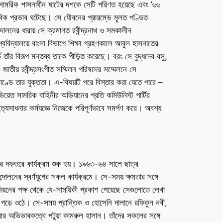
েছে; সামরিক শাসনাধীন ষাটের দশকে সেটি পরিণত হয়েছে এবং ’৬৬
াবিক প্রভাব ঘটেছে। সে যৌবনের প্রারম্ভে মূলত পণ্ডিত
দোলনের ধারায় সে ক্রমাগত রবীন্দ্রনাথ ও সমকালীন
বিদ্যালয়ে বাংলা বিভাগে শিক্ষা গ্রহণকালে আবুল হাসনাতের
 তাঁর বিরূপ মন্তব্য তাকে পীড়িত করেছে। বরং সে বুদ্ধদেব বসু,
 জাতীয় রবীন্দ্রসংগীত সম্মিলন পরিষদের সম্মেলনে সে
কাণ্ডে তার যুক্ততা। এ-বিষয়টি পরে বিস্তার করা যেতে পারে –
ভিয়েত সামরিক বাহিনীর অভিযানের প্রতি কমিউনিস্ট পার্টির
হিত্যসাধনার কর্মযজ্ঞে নিজেকে পরিপূর্ণভাবে সমর্পণ করে। অবশ্য
োর দফতরে কার্যক্রম শুরু হয়। ১৯৬৩-৬৪ সালে ছাত্র
লনের স্বর্ণযুগের সকল কার্যক্রমে। সে-সময় ক্ষমতার সঙ্গে
য়নের পক্ষ থেকে যে-সাময়িকী প্রকাশ পেয়েছে সেগুলোতে লেখা
্য গড়ে ওঠে। সে-সময় প্রান্তিক ও হোসেনি দালানে রফিকুন নবী,
আর অভিভাবকত্বে পটুয়া কামরুল হাসান। তাঁদের সকলের সঙ্গে