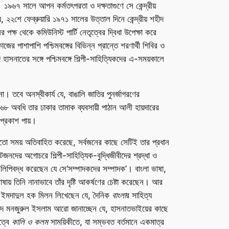
১৯৬৭ সালে আপন কর্মতৎপরতা ও দক্ষতাগুণে সে কেন্দ্রীয়
২২শে ফেব্রুয়ারি ১৯৭১ সালের উত্তাল দিনে কেন্দ্রীয় শহীদ
ষ থেকে কমিউনিস্ট পার্টি নেতৃত্বের দ্বিধা উপেক্ষা করে
র পাশাপাশি পশ্চিমবঙ্গের বিভিন্ন প্রান্তে শরণার্থী শিবির ও
াসনাতের সঙ্গে পশ্চিমবঙ্গে শিল্পী-সাহিত্যিকদের এ-সময়কালে
না। তবে অনস্বীকার্য যে, বাঙালি জাতির পুনর্জাগরণের
৬৮ অবধি তার ঢাকার তামাক ব্যবসায়ী পাঠান আলী হায়দারের
 প্রকাশ পায়।
মতো সময় অতিবাহিত করেছে, সর্বজনের কাছে সেটিই তার প্রধান
জনদের অগোচরে শিল্পী-সাহিত্যিক-বুদ্ধিজীবীদের শ্রদ্ধা ও
িপিবদ্ধ করেছেন যে সে‘সম্পাদকদের সম্পাদক’। বাংলা ভাষা,
ায় তিনি নানাভাবে তাঁর দৃষ্টি আকর্ষণের চেষ্টা করেছেন। আর
যিক ইমদাদুল হক মিলন লিখেছেন যে, দৈনিক
বাংলা
র সাহিত্য
়দ মনজুরুল ইসলাম আরো জানাচ্ছেন যে, হাসনাতভাইয়ের কাছে
ত্বে
কালি ও কলম
সাময়িকীতে, যা সম্ভবত বর্তমানে একমাত্র