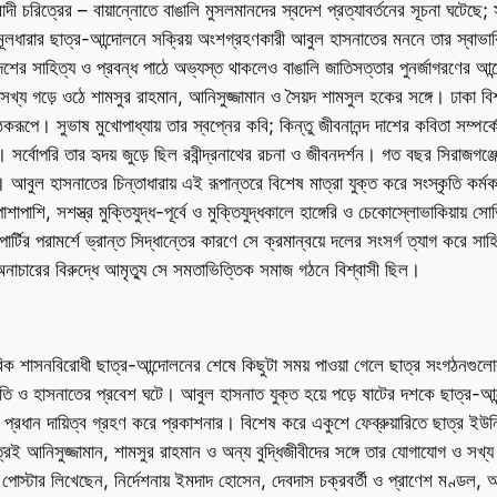
়তাবাদী চরিত্রের – বায়ান্নোতে বাঙালি মুসলমানদের স্বদেশ প্রত্যাবর্তনের সূচনা ঘট
ী মূলধারার ছাত্র-আন্দোলনে সক্রিয় অংশগ্রহণকারী আবুল হাসনাতের মননে তার স্বাভ
দেশের সাহিত্য ও প্রবন্ধ পাঠে অভ্যস্ত থাকলেও বাঙালি জাতিসত্তার পুনর্জাগরণের আন্
য গড়ে ওঠে শামসুর রাহমান, আনিসুজ্জামান ও সৈয়দ শামসুল হকের সঙ্গে। ঢাকা বিশ্ব
পে। সুভাষ মুখোপাধ্যায় তার স্বপ্নের কবি; কিন্তু জীবনানন্দ দাশের কবিতা সম্পর্কে
সর্বোপরি তার হৃদয় জুড়ে ছিল রবীন্দ্রনাথের রচনা ও জীবনদর্শন। গত বছর সিরাজগঞ্জে
। আবুল হাসনাতের চিন্তাধারায় এই রূপান্তরে বিশেষ মাত্রা যুক্ত করে সংস্কৃতি কর্ম
শি, সশস্ত্র মুক্তিযুদ্ধ-পূর্বে ও মুক্তিযুদ্ধকালে হাঙ্গেরি ও চেকোস্লোভাকিয়ায় সো
ার্টির পরামর্শে ভ্রান্ত সিদ্ধান্তের কারণে সে ক্রমান্বয়ে দলের সংসর্গ ত্যাগ করে সা
চারের বিরুদ্ধে আমৃত্যু সে সমতাভিত্তিক সমাজ গঠনে বিশ্বাসী ছিল।
রিক শাসনবিরোধী ছাত্র-আন্দোলনের শেষে কিছুটা সময় পাওয়া গেলে ছাত্র সংগঠনগুল
তি ও হাসনাতের প্রবেশ ঘটে। আবুল হাসনাত যুক্ত হয়ে পড়ে ষাটের দশকে ছাত্র-আন্দো
্রধান দায়িত্ব গ্রহণ করে প্রকাশনার। বিশেষ করে একুশে ফেব্রুয়ারিতে ছাত্র ইউনি
ূত্রেই আনিসুজ্জামান, শামসুর রাহমান ও অন্য বুদ্ধিজীবীদের সঙ্গে তার যোগাযোগ ও সখ
স্টার লিখেছেন, নির্দেশনায় ইমদাদ হোসেন, দেবদাস চক্রবর্তী ও প্রাণেশ মণ্ডল, 