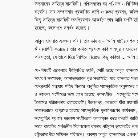
উচ্চমানের সাহিত্য সাময়িকী। পশ্চিমবঙ্গের বহু পণ্ডিত ও বিশ
করেনি। তার সম্পাদনায় প্রকাশিত
কালি ও কলম
প্রবন্ধ, কবিতা
কিছু সাহিত্য সাময়িকী জনপ্রিয়তার আকর্ষণে তার আদি রূপটি হ
হয়েছে; বহুলাংশে সমর্থও হয়েছে।
আবুল হাসনাত একজন কবি। তার ভাষায় – ‘আমি ষাটের দশক থেকে
জীবনসঙ্গিনী করেছে। তার কবিতা প্রসঙ্গে কবি শামসুর রাহমানের
কবিসত্তা, যে তাকে দিয়ে লিখিয়ে নিয়েছে কিছু কবিতা … আমি
যে-বিষয়টি একেবারে উল্লিখিত হয়নি, সেটি হচ্ছে আবুল হাসনা
সাধারণ সম্পাদক, আসাদুজ্জামান নূর সভাপতি; পরে হাসনাত সভ
ফেব্রুয়ারি সন্ধ্যায় শহিদ মিনারে অনুষ্ঠিত সাংস্কৃতিক অনুষ
ও নজরুল সংগীতের সঙ্গে যোগ হয়েছে গণসংগীত। সংস্কৃতি সং
ইমামের পরিচালনায়
রক্তকরবী
। উল্লেখ্য, আজকে যাঁরা মঞ্চন
সমান্তরালে অগ্রসর হয়েছে সাংস্কৃতিক পুনর্জাগরণের কার্যক্র
সংস্কৃতির প্রধান প্রকাশ সংগীতকে অবলম্বন করে বাঙালি জাতিস
সালে বাঙালির সর্বজনীন মিলনমেলা রমনার বটমূলে ছায়ানটের নবব
রবীন্দ্রসংগীত সম্মিলন পরিষদে। অবশ্য আবুল হাসনাতের একক