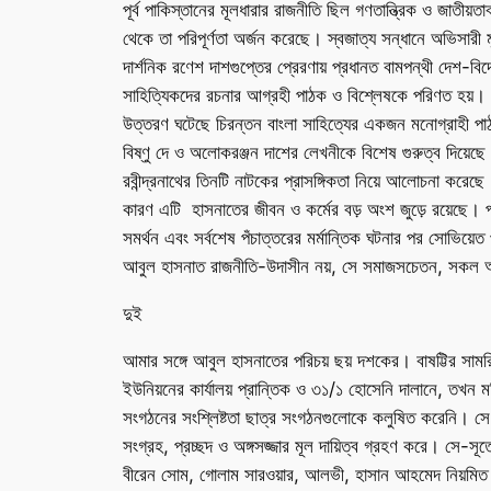
পূর্ব পাকিস্তানের মূলধারার রাজনীতি ছিল গণতান্ত্রিক ও জাতীয
থেকে তা পরিপূর্ণতা অর্জন করেছে। স্বজাত্য সন্ধানে অভিসার
দার্শনিক রণেশ দাশগুপ্তের প্রেরণায় প্রধানত বামপন্থী দেশ-বি
সাহিত্যিকদের রচনার আগ্রহী পাঠক ও বিশ্লেষকে পরিণত হয়। সখ্
উত্তরণ ঘটেছে চিরন্তন বাংলা সাহিত্যের একজন মনোগ্রাহী পাঠকরূ
বিষ্ণু দে ও অলোকরঞ্জন দাশের লেখনীকে বিশেষ গুরুত্ব দিয়েছে। 
রবীন্দ্রনাথের তিনটি নাটকের প্রাসঙ্গিকতা নিয়ে আলোচনা করেছে
কারণ এটি হাসনাতের জীবন ও কর্মের বড় অংশ জুড়ে রয়েছে। পাশাপা
সমর্থন এবং সর্বশেষ পঁচাত্তরের মর্মান্তিক ঘটনার পর সোভিয়েত প
আবুল হাসনাত রাজনীতি-উদাসীন নয়, সে সমাজসচেতন, সকল অনা
দুই
আমার সঙ্গে আবুল হাসনাতের পরিচয় ছয় দশকের। বাষট্টির সাম
ইউনিয়নের কার্যালয় প্রান্তিক ও ৩১/১ হোসেনি দালানে, তখন ম
সংগঠনের সংশ্লিষ্টতা ছাত্র সংগঠনগুলোকে কলুষিত করেনি। সে প
সংগ্রহ, প্রচ্ছদ ও অঙ্গসজ্জার মূল দায়িত্ব গ্রহণ করে। সে-স
বীরেন সোম, গোলাম সারওয়ার, আলভী, হাসান আহমেদ নিয়মিত পো