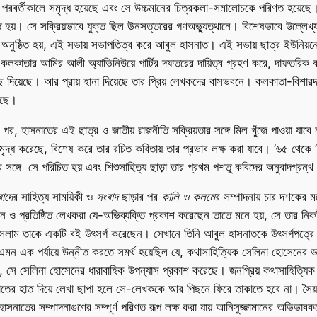
পরবর্তীকালে সমৃদ্ধ হয়েছে এবং সে উচ্চমানের চিত্রকলা-সমালোচকে পরিণত হয়েছে। 
 হয়। সে সক্রিয়ভাবে যুক্ত ছিল ঊনসত্তরের গণঅভ্যুত্থানে। বিশেষভাবে উল্লেখ্য, 
ুষ্ঠিত হয়, এই সভায় সভাপতিত্ব করে আবুল হাসনাত। এই সভায় ছাত্র ইউনিয়নের পক্
ে কলকাতার আমির আলী অ্যাভিনিউয়ে পার্টির দফতরের দায়িত্ব গ্রহণ করে, দাফতরিক কাজে
ছে দিয়েছে। আর প্রায় হানা দিয়েছে তার প্রিয় লেখকদের বাসভবনে। কলকাতা-বিশারদ হ
রেছে।
ের পর, হাসনাতের এই ছাত্র ও জাতীয় রাজনীতি সক্রিয়তার সঙ্গে মিল খুঁজে পাওয়া যাবে 
মৃদ্ধ করেছে, বিশেষ করে তার রচিত কবিতায় তার প্রভাব লক্ষ করা যাবে। ’৬৫ থেকে ’
 সঙ্গে সে পরিচিত হয় এবং শিশুসাহিত্য ছাড়া তার প্রথম পশতু কবিদের অনুবাদগ্রন্থ
াদে
র সাহিত্য সাময়িকী ও
সংবাদ
ছাড়ার পর
কালি ও কলমে
র সম্পাদনায় চার দশকের 
ীন ও প্রতিষ্ঠিত লেখকরা যে-অভিব্যক্তি প্রকাশ করেছেন তাতে মনে হয়, সে তার নিকট
সলাম তাকে একটি বই উৎসর্গ করেছেন। সেখানে তিনি আবুল হাসনাতকে উৎসর্গপত্রে ল
এমন এক পর্যায়ে উন্নীত করতে সমর্থ হয়েছিল যে, কথাসাহিত্যিক সেলিনা হোসেনের ভাষ
 যে, সে সেলিনা হোসেনের ধারাবাহিক উপন্যাস প্রকাশ করেছে। জনপ্রিয় কথাসাহিত্
তের হাত দিয়ে লেখা ছাপা হলে সে-লেখককে আর পিছনে ফিরে তাকাতে হবে না। সৈয
নাতের সম্পাদনাগুণের সম্পূর্ণ পরিণত রূপ লক্ষ করা যায় আনিসুজ্জামানের অভিভাবক