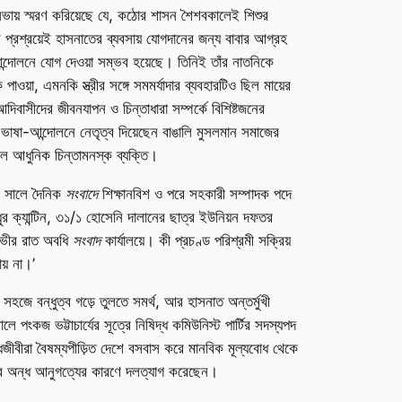
 সভায় স্মরণ করিয়েছে যে, কঠোর শাসন শৈশবকালেই শিশুর
ঁর প্রশ্রয়েই হাসনাতের ব্যবসায় যোগদানের জন্য বাবার আগ্রহ
র-আন্দোলনে যোগ দেওয়া সম্ভব হয়েছে। তিনিই তাঁর নাতনিকে
ওয়া, এমনকি স্ত্রীর সঙ্গে সমমর্যাদার ব্যবহারটিও ছিল মায়ের
বাসীদের জীবনযাপন ও চিন্তাধারা সম্পর্কে বিশিষ্টজনের
ভাষা-আন্দোলনে নেতৃত্ব দিয়েছেন বাঙালি মুসলমান সমাজের
মিল আধুনিক চিন্তামনস্ক ব্যক্তি।
৬৫ সালে দৈনিক
সংবাদে
শিক্ষানবিশ ও পরে সহকারী সম্পাদক পদে
 ক্যান্টিন, ৩১/১ হোসেনি দালানের ছাত্র ইউনিয়ন দফতর
ে গভীর রাত অবধি
সংবাদ
কার্যালয়ে। কী প্রচণ্ড পরিশ্রমী সক্রিয়
য় না।’
জে বন্ধুত্ব গড়ে তুলতে সমর্থ, আর হাসনাত অন্তর্মুখী
 পংকজ ভট্টাচার্যের সূত্রে নিষিদ্ধ কমিউনিস্ট পার্টির সদস্যপদ
িজীবীরা বৈষম্যপীড়িত দেশে বসবাস করে মানবিক মূল্যবোধ থেকে
েত্রে অন্ধ আনুগত্যের কারণে দলত্যাগ করেছেন।