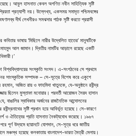
ড়িয়েছে। আবুল হাসনাত কেবল অগণিত নবীন সাহিত্যিক সৃষ্টি
িয়তা প্রত্যাশী নয়। উল্লেখ্য, একসময় সমাদৃত পশ্চিমবঙ্গের
ষণালব্ধ দীর্ঘ লেখনীরও সমঝদার পাঠক সৃষ্টি করতে প্রয়াসী
বিতার ভাষায় ‘মিছিলে নারীর উদ্বেলিত হাতের’ মানুষটিকে
ম মাহমুদ আল জামান। দ্বিতীয় নামটির আড়ালে রয়েছে একটি
অধিকারী।’
কা বিশ্ববিদ্যালয়ের সংস্কৃতি সংসদ। এ-সংগঠনের সে প্রথমে
ের সাংস্কৃতিক সম্পাদক – সে-সূত্রে বিশেষ করে একুশে
রহমান, অজিত রায় ও ফাহমিদা খাতুনকে, যে-অনুষ্ঠানে রবীন্দ্র
্জায় ছিলেন মুস্তাফা মনোয়ার। পরবর্তী আয়োজন সৈয়দ হাসান
ে, বাঙালির স্বাধিকার অর্জনের রাজনৈতিক আন্দোলনের
ন্দ্রনাথের সৃষ্টি প্রধান হয়ে আবির্ভূত হয়েছে। সে-কারণে
র আদর্শ ও ঐতিহ্যের প্রতি হাসনাত নৈকট্যবোধ করেছে। ১৯৬৭
ে পূর্ণ উদ্যমে ছায়ানটে যোগদান, সে-সূত্র ধরে জাতীয়
লে মঞ্চস্থ হয়েছে কলকাতায় বাংলাদেশ-ভারত মৈত্রী মেলায়।