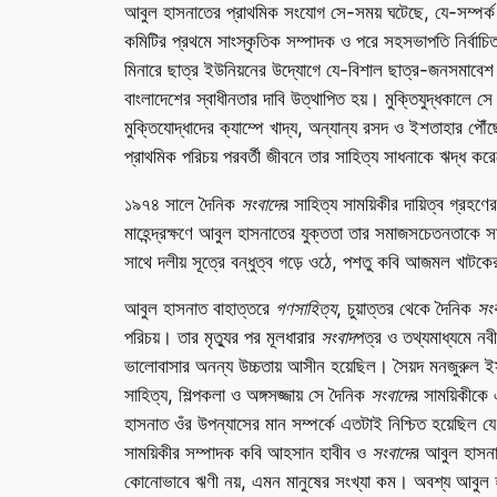
আবুল হাসনাতের প্রাথমিক সংযোগ সে-সময় ঘটেছে, যে-সম্পর্ক 
কমিটির প্রথমে সাংস্কৃতিক সম্পাদক ও পরে সহসভাপতি নির্বাচিত
মিনারে ছাত্র ইউনিয়নের উদ্যোগে যে-বিশাল ছাত্র-জনসমাবেশ অন
বাংলাদেশের স্বাধীনতার দাবি উত্থাপিত হয়। মুক্তিযুদ্ধকালে স
মুক্তিযোদ্ধাদের ক্যাম্পে খাদ্য, অন্যান্য রসদ ও ইশতাহার পৌঁ
প্রাথমিক পরিচয় পরবর্তী জীবনে তার সাহিত্য সাধনাকে ঋদ্ধ ক
১৯৭৪ সালে দৈনিক
সংবাদে
র সাহিত্য সাময়িকীর দায়িত্ব গ্রহণ
মাহেন্দ্রক্ষণে আবুল হাসনাতের যুক্ততা তার সমাজসচেতনতাকে স
সাথে দলীয় সূত্রে বন্ধুত্ব গড়ে ওঠে, পশতু কবি আজমল খাটকের
আবুল হাসনাত বাহাত্তরে
গণসাহিত্য
, চুয়াত্তর থেকে দৈনিক
সংব
পরিচয়। তার মৃত্যুর পর মূলধারার
সংবাদ
পত্র ও তথ্যমাধ্যমে নব
ভালোবাসার অনন্য উচ্চতায় আসীন হয়েছিল। সৈয়দ মনজুরুল ই
সাহিত্য, শিল্পকলা ও অঙ্গসজ্জায় সে দৈনিক
সংবাদে
র সাময়িকীকে 
হাসনাত ওঁর উপন্যাসের মান সম্পর্কে এতটাই নিশ্চিত হয়েছিল
সাময়িকীর সম্পাদক কবি আহসান হাবীব ও
সংবাদে
র আবুল হাসনা
কোনোভাবে ঋণী নয়, এমন মানুষের সংখ্যা কম। অবশ্য আবুল হাস