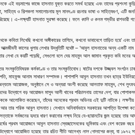
িষ্টজনকে এই বড়মাপের কাজে হাসনাত যুক্ত করতে সমর্থ হয়েছে এবং তাদের প্রশংসা কু
, সাহিত্য ও শিল্পকলা সমালোচনায় মূল মানদণ্ড রচনার ভাষা ও সাহিত্যগুণ, এটি জনপ্র
ারিয়েছে। এ-লক্ষ্যটি হাসনাত সুরক্ষা করেছে। ফলে
কালি ও কলম
গম্ভীর রাশভারী গবে
 কবিতা লিখেছি কখনো অঙ্গীকারের তাগিদে, কখনো ভাবাবেগে তাড়িত হয়ে’ এবং তার ক
 আত্মজীবনী কালের ধুলায় লেখার উদ্ধৃতিটি যথেষ্ট – ‘আবুল হাসনাতের অন্য একটি না
 তার লেখা যে কয়টি পড়েছি, সেগুলো বলে দেয় মাহমুদ আল জামান প্রকৃত কবি মনের 
তের সংস্কৃতিবিষয়ক কর্মকাণ্ড ও তার সংস্কৃতিবোধ। ষাটের দশকে উজ্জ্বল সংগঠন ঢা
াপতি, মাহফুজ আনাম সাধারণ সম্পাদক। পাশাপাশি আবুল হাসনাত তখন ছাত্র ইউনিয়ন
্ঠানের অন্যতম আয়োজক, অনুষ্ঠানে সে ও অন্যরা অংশী করেছে আলতাফ মাহমুদ, শেখ লুৎফর 
সদের উদ্যোগে বড় আয়োজন মাসুদ আলী খানের পরিচালনায়
তাসের
দেশ
, যার পোশাকসজ
াটককে আলোকিত করেছেন, তাঁদের অনেকের প্রথম অভিনয় এই দুটি নাটকে। লক্ষণীয় য
ম, আর তার শরিক আবুল হাসনাত। সেখানে অনিবার্যভাবে সরকারের আপত্তি উপেক্ষা করে রবী
ত্তাকে সর্বজনের হৃদয়ে ধারণ করানোর লক্ষ্য নিয়ে যে-ছায়ানটের জন্ম হয়েছে তা
র্ষের প্রথম আয়োজনে আবুল হাসনাত স্বেচ্ছাসেবকের ভূমিকায় এবং বেশ কয়েক বছর পর
 উদ্যোগে আয়োজিত হয়েছে তার রচিত গীতি আলেখ্য
লাল
গোলাপের
জন্য
, যা ১৯৭২ সা