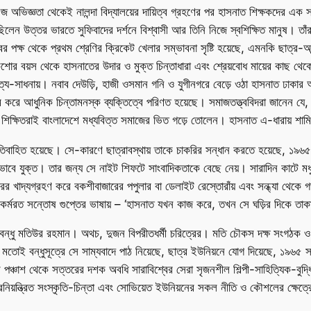
জ অভিজ্ঞতা থেকেই নালন্দা বিদ্যালয়ের দায়িত্ব গ্রহণের পর হাসনাত শিক্ষকদের এক
 ছিলেন উত্তর ভারতে সুফিবাদের দর্শনে বিশ্বাসী আর তিনি নিজে স্বশিক্ষিত মানুষ। তা
্লাবের পক্ষ থেকে প্রথম শ্রেণির ক্রিকেট খেলার সম্ভাবনা সৃষ্টি হয়েছে, এমনকি ছাত্
শোর বয়স থেকে হাসনাতের উদার ও মুক্ত চিন্তাধারা এবং শ্রেয়বোধ মায়ের কাছ থেকে পা
য-সাধনায়। নবাব দেউড়ি, হাজী ওসমান গনি ও যুগীনগরে বেড়ে ওঠা হাসনাত ঢাকার আদি
করে আধুনিক চিন্তামনস্ক ব্যক্তিত্বে পরিণত হয়েছে। সমাজতত্ত্ববিদরা জানেন যে, 
ন্মের শিক্ষিতরাই বাংলাদেশে মধ্যবিত্ত সমাজের ভিত গড়ে তোলেন। হাসনাত এ-ধারায় শা
তিবাহিত হয়েছে। সে-কারণে ছাত্রাবস্থায় তাকে চাকরির সন্ধান করতে হয়েছে, ১৯
ে যুক্ত। তার জন্য সে নাইট শিফটে সাংবাদিকতাকে বেছে নেয়। সারাদিন কাটে মধুর
দুপুরের খাদ্যগ্রহণ করে বকশীবাজারের পপুলার বা ডেলাইট রেস্তোরাঁয় এবং সন্ধ্যা থেক
কর্মরত সন্তোষ গুপ্তের ভাষায় – ‘হাসনাত যখন কাজ করে, তখন সে ঘড়ির দিকে তাকা
বন্ধু মতিউর রহমান। অথচ, দুজন বিপরীতধর্মী চরিত্রের। মতি চৌকস দক্ষ সংগঠক ও সহ
তোই বন্ধুসূত্রে সে সাম্যবাদে পাঠ নিয়েছে, ছাত্র ইউনিয়নে যোগ দিয়েছে, ১৯৬৫ সালে
পঞ্চাশ থেকে সত্তরের দশক অবধি সারাবিশ্বের সেরা সৃজনশীল শিল্পী-সাহিত্যিক-বুদ্ধ
্ট্রনিয়ন্ত্রিত সংস্কৃতি-চিন্তা এবং সোভিয়েত ইউনিয়নের সকল নীতি ও কৌশলের ক্ষ