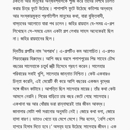
ঠকানো আর মানুষের অন্ধবিশ্বাসকে পুঁজি করে তাদের বিপথে চালিত
করার চিত্র ফুটে উঠেছে। পাশাপাশি ফুটে উঠেছে কতিপয় অন্ধত্ব
আর সংস্কারমুক্ত প্রগতিশীল মানুষের কথা, যারা যুক্তিবাদী,
বাস্তবের আলোতে যারা পথ চলেন। জহির রায়হান যে-সময় এ-গল্প
লিখেছেন সে-সময়ে এমন একটা গল্প লেখার সাহস অনেকেরই ছিল
না। জহির রায়হানের ছিল।
দ্বিতীয় গল্পটির নাম ‘অপরাধ’। এ-গল্পটিও কম আলোচিত। এ-গল্পও
পিরতন্ত্রের বিরুদ্ধে। আশি বছর বয়সে পলাশপুরের পির সাহেব চৌদ্দ
বছরের সালেহাকে চতুর্থ স্ত্রী হিসেবে গ্রহণ করেন। সালেহার
পরিবারের সবাই খুশি, সালেহার জান্নাত নিশ্চিত। কেউ একবারও
চিন্তা করেনি, এই মেয়েটি কী করে আশি বছরের একজন বৃদ্ধের
সঙ্গে জীবন কাটাবে। আপত্তি ছিল সালেহার মায়ের। তাঁর কথা কেউ
আমলে নেয়নি। পিরের বাড়িতে চার বছর কেটে গেছে সালেহার।
একখানা ঘর আর ধোঁয়ায় ভরা রান্নাঘরেই তার জীবন আবদ্ধ।
জানালার মোটা পর্দা সরানোর অনুমতি নেই। জোরে কথা বলা, জোরে
হাসা বারণ। ভাতও খেতে হয় মেপে মেপে। পির বলেন, ‘বেশি খেলে
হাশরে হিসাব দিতে হবে।’ অসহ্য হয়ে উঠেছে সালেহার জীবন। এক