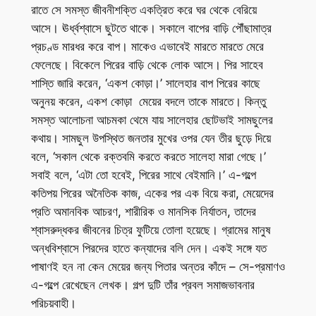
রাতে সে সমস্ত জীবনীশক্তি একত্রিত করে ঘর থেকে বেরিয়ে
আসে। ঊর্ধ্বশ্বাসে ছুটতে থাকে। সকালে বাপের বাড়ি পৌঁছামাত্র
প্রচণ্ড মারধর করে বাপ। মাকেও এভাবেই মারতে মারতে মেরে
ফেলেছে। বিকেলে পিরের বাড়ি থেকে লোক আসে। পির সাহেব
শাস্তি জারি করেন, ‘একশ কোড়া।’ সালেহার বাপ পিরের কাছে
অনুনয় করেন, একশ কোড়া মেয়ের বদলে তাকে মারতে। কিন্তু
সমস্ত আলোচনা আচমকা থেমে যায় সালেহার ছোটভাই সামছুলের
কথায়। সামছুল উপস্থিত জনতার মুখের ওপর যেন তীর ছুড়ে দিয়ে
বলে, ‘সকাল থেকে রক্তবমি করতে করতে সালেহা মারা গেছে।’
সবাই বলে, ‘এটা তো হবেই, পিরের সাথে বেইমানি।’ এ-গল্পে
কতিপয় পিরের অনৈতিক কাজ, একের পর এক বিয়ে করা, মেয়েদের
প্রতি অমানবিক আচরণ, শারীরিক ও মানসিক নির্যাতন, তাদের
শ্বাসরুদ্ধকর জীবনের চিত্র ফুটিয়ে তোলা হয়েছে। গ্রামের মানুষ
অন্ধবিশ্বাসে পিরদের হাতে কন্যাদের বলি দেন। একই সঙ্গে যত
পাষাণই হন না কেন মেয়ের জন্য পিতার অন্তর কাঁদে – সে-প্রমাণও
এ-গল্পে রেখেছেন লেখক। গল্প দুটি তাঁর প্রবল সমাজভাবনার
পরিচয়বাহী।