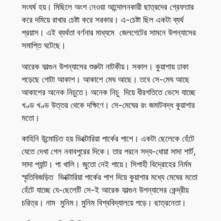
সংঘর্ষ হয়। মিছিলে অংশ নেওয়া আন্দোলনকারী ছাত্রদের গ্রেফতার
করে দমিয়ে রাখার চেষ্টা করে সরকার। এ-চেষ্টা ছিল একটা ব্যর্থ
প্রয়াস। এই ব্যর্থতা বর্ণনার মাধ্যমে জেলগেটের সামনে উপন্যাসের
সমাপ্তি ঘটেছে।
আরেক ফাল্গুন উপন্যাসের শুরুটা নাটকীয়। সকাল। কুয়াশায় ঢাকা
পড়েছে গোটা আকাশ। আকাশে মেঘ আছে। তবে সে-মেঘ আছে
আকাশের অনেক নিচুতে। অনেক নিচু দিয়ে ধীরগতিতে ভেসে যাচ্ছে
খণ্ড খণ্ড উত্তর থেকে দক্ষিণে। সে-মেঘের রং জমাটবদ্ধ কুয়াশার
মতো।
কাহিনি উন্মোচিত হয় ভিক্টোরিয়া পার্কের পাশে। একটা ছেলেকে হেঁটে
যেতে দেখা গেল নবাবপুরের দিকে। তার পরনে সদ্য-ধোয়া সাদা শার্ট,
সাদা প্যান্ট। পা খালি। জুতো নেই পায়ে। সিপাহী বিদ্রোহের নির্মম
স্মৃতিবিজড়িত ভিক্টোরিয়া পার্কের পাশ দিয়ে কুয়াশার মধ্যে মেঘের মতো
হেঁটে যাচ্ছে যে-ছেলেটি সে-ই আরেক ফাল্গুন উপন্যাসের কেন্দ্রীয়
চরিত্র। নাম মুনিম। মুনিম বিশ্ববিদ্যালয়ে পড়ে। ছাত্রনেতা।