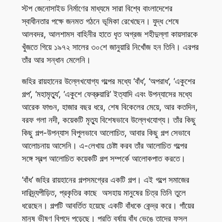
স্টপ জেনোসাইড নির্মাণের মাধ্যমে সারা বিশ্বে বাংলাদেশের
স্বাধীনতার পক্ষে জনমত গঠনে ভূমিকা রেখেছেন। যুদ্ধ শেষে
আলবদর, আলশামস বাহিনীর হাতে ধৃত অগ্রজ শহীদুল্লা কায়সারকে
খুঁজতে গিয়ে ১৯৭২ সালের ৩০শে জানুয়ারি নিখোঁজ হন তিনি। এরপর
তাঁর আর সন্ধান মেলেনি।
জহির রায়হানের উল্লেখযোগ্য গল্পের মধ্যে ‘বাঁধ’, ‘অপরাধ’, ‘একুশের
গল্প’, ‘মহামৃত্যু’, ‘একুশে ফেব্রুয়ারি’ ইত্যাদি এবং উপন্যাসের মধ্যে
আরেক ফাগুন, হাজার বছর ধরে, শেষ বিকেলের মেয়ে, আর কতদিন,
বরফ গলা নদী, কয়েকটি মৃত্যু বিশেষভাবে উল্লেখযোগ্য। তাঁর কিছু
কিছু গল্প-উপন্যাস বিপুলভাবে আলোচিত, আবার কিছু গল্প সেভাবে
আলোচনায় আসেনি। এ-লেখায় চেষ্টা করব তাঁর আলোচিত গল্পের
সঙ্গে স্বল্প আলোচিত কয়েকটি গল্প সম্পর্কে আলোকপাত করতে।
‘বাঁধ’ জহির রায়হানের গল্পসমগ্রের একটি গল্প। এই গল্পে সমাজের
দারিদ্র্যপীড়িত, প্রকৃতির কাছে অসহায় মানুষের চিত্র তিনি তুলে
ধরেছেন। গল্পটি আবর্তিত হয়েছে একটি বাঁধকে কেন্দ্র করে। গাঁয়ের
মানুষ ভীষণ বিপদে পড়েছে। প্রতি বর্ষায় বাঁধ ভেঙে তাদের ফসল