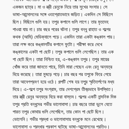
একজন ছাত্র। মা ও স্ত্রী রেনুকে নিয়ে তার সুখের সংসার। সে
ভাষা-আন্দোলনের সঙ্গে ওতপ্রোতভাবে জড়িত। একদিন সে মিছিলে
ছিল। মিছিলে গুলি হয়। তপুর কপালে গুলি লাগে। তার মৃতদেহ
পাওয়া যায় না। চার বছর পরের ঘটনা। তপুর বন্ধু রাহাত ও গল্পের
কথক (আমি) মেডিক্যালে পড়ে। একদিন তারা একটা কঙ্কাল পায়।
তারা লক্ষ করে কঙ্কালটির কপালে ফুটো। পরীক্ষা করে দেখে
কঙ্কালের একটা পা ছোট। তপুর কপালে গুলি লেগেছিল। তার এক
পা ছোট ছিল। তারা নিশ্চিত হয়, এ-কঙ্কাল তপুর। তপুর মায়ের
খোঁজ করে তারা জানতে পারে, তিনি মারা গেছেন এবং রেনু অন্যত্র
বিয়ে করেছে। তারা মুষড়ে পড়ে। চার বছর পর তপুকে ফিরে পেয়ে
তারা আবেগপ্রবণ হয়ে ওঠে। গল্পটি শেষ হয় তপুুর স্মৃতিতর্পণের মধ্য
দিয়ে। এ-গল্পে তপুর সংগ্রাম, তার দেশপ্রেম তীব্রভাবে উপস্থিত।
তার স্ত্রী রেনুর অন্যত্র বিয়ে করা বাস্তব। গল্পের একটি নান্দনিক দিক
তপুর প্রতি বন্ধুদের গভীর ভালোবাসা। চার বছরে তারা ভুলে যেতে
পারত তপুর কোথায় গুলি লেগেছিল, তার কোন পা ছোট ছিল।
ভোলেনি। গভীর শ্রদ্ধা ও ভালোবাসায় বন্ধুকে মনে রেখেছে।
ভালোবাসা ও শ্রদ্ধার প্রকাশ ঘটেছে ভাষা-আন্দোলনের প্রতিও।