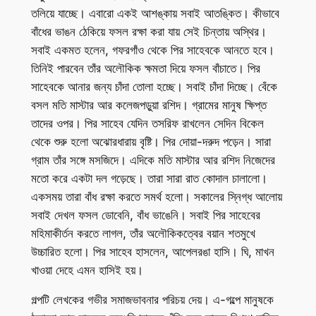
তলিয়ে যাচ্ছে। এবারো একই আশঙ্কায় সবাই আতঙ্কিত। কীভাবে
বাঁধের ভাঙন ঠেকিয়ে ফসল রক্ষা করা যায় সেই চিন্তায় অস্থির।
সবাই একমত হলেন, গফরগাঁও থেকে পির সাহেবকে আনতে হবে।
তিনিই পারবেন তাঁর অলৌকিক ক্ষমতা দিয়ে ফসল বাঁচাতে। পির
সাহেবকে আনার জন্য চাঁদা তোলা হচ্ছে। সবাই চাঁদা দিচ্ছে। বেঁকে
বসল মতি মাস্টার আর কলেজপড়ুয়া রশিদ। গ্রামের মানুষ ক্ষিপ্ত
তাদের ওপর। পির সাহেব যেদিন তসরিফ রাখলেন সেদিন বিকেল
থেকে শুরু হলো অঝোরধারায় বৃষ্টি। পির দোয়া-দরুদ পড়েন। সারা
গ্রাম তাঁর সঙ্গে মসজিদে। এদিকে মতি মাস্টার আর রশিদ নিজেদের
মতো করে একটা দল গড়েছে। তারা সারা রাত কোদাল চালালো।
একসময় তারা বাঁধ রক্ষা করতে সমর্থ হলো। সকালের স্নিগ্ধ আলোয়
সবাই দেখল ফসল ডোবেনি, বাঁধ ভাঙেনি। সবাই পির সাহেবের
মহিমাকীর্তন করতে লাগল, তাঁর অলৌকিকত্বের বয়ান শতমুখে
উচ্চারিত হলো। পির সাহেব হাসলেন, আপেলরঙা হাসি। ঘি, মাখন
খাওয়া দেহে এমন হাসিই হয়।
গল্পটি লেখকের গভীর সমাজভাবনার পরিচয় দেয়। এ-গল্পে মানুষকে