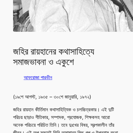
জহির রায়হানের কথাসাহিত্যে
সমাজভাবনা ও একুশে
আফরোজা পারভীন
(১৯শে আগস্ট, ১৯৩৫ – ৩০শে জানুয়ারি, ১৯৭২)
জহির রায়হান কীর্তিমান কথাসাহিত্যিক ও চলচ্চিত্রকার। এই দুটি
পরিচয় ছাড়াও গীতিকার, সম্পাদক, প্রযোজক, শিক্ষকসহ আরো
অনেক পরিচয়ে পরিচিত তিনি। তবে দুঃখের বিষয়, স্বল্পকালীন তাঁর
জীবন। এই অল্প সময়েই তিনি অসামান্য কিছু গল্প ও উপন্যাস রচনা