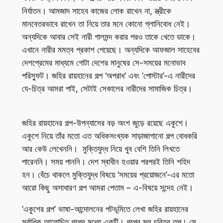
নির্যাতন। আমজাদ সাহেব কাজের লোক রাখেন না, স্ত্রীকে
মানবেতরভাবে রাখেন তা নিয়ে তার মনে কোনো গ্লানিবোধ নেই।
অন্যদিকে আবার সেই নারী গালমন্দ করার পরও তাকে খেতে ডাকে।
এখানে নারীর মমত্ব প্রকাশ পেয়েছে। অন্যদিকে আফজাল সাহেবের
দেশপ্রেমের মাধ্যমে গোটা দেশের মানুষের সে-সময়ের মনোভাব
পরিস্ফুট। জহির রায়হানের গল্প ‘অপরাধ’ এবং ‘পোস্টার’-এ নারীদের
যে-চিত্র আমরা পাই, সেটাই সেকালের নারীদের সামাজিক চিত্র।
জহির রায়হানের গল্প-উপন্যাসের বড় অংশ জুড়ে রয়েছে একুশে।
একুশে নিয়ে তাঁর মতো এত অধিকসংখ্যক সাড়াজাগানো গল্প বোধকরি
আর কেউ লেখেননি। মুক্তিযুদ্ধ নিয়ে খুব বেশি তিনি লিখতে
পারেননি। সময় পাননি। দেশ স্বাধীন হওয়ার পরপরই তিনি শহিদ
হন। বেঁচে থাকলে মুক্তিযুদ্ধ বিষয়ে ‘সময়ের প্রয়োজনে’-এর মতো
আরো কিছু অসাধারণ গল্প আমরা পেতাম – এ-বিষয়ে সন্দেহ নেই।
‘একুশের গল্প’ ভাষা-আন্দোলনের পটভূমিতে লেখা জহির রায়হানের
সর্বাধিক আলোচিত গল্পের মধ্যে একটি। গল্পের মূল চরিত্র তপু। সে