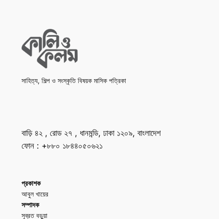
সাহিত্য, শিল্প ও সংস্কৃতি বিষয়ক মাসিক পত্রিকা
বাড়ি ৪২ , রোড ২৭ , ধানমন্ডি, ঢাকা ১২০৯, বাংলাদেশ
ফোন : +৮৮০ ১৮৪৪০৫০৬২১
প্রকাশক
আবুল খায়ের
সম্পাদক
সুব্রত বড়ুয়া