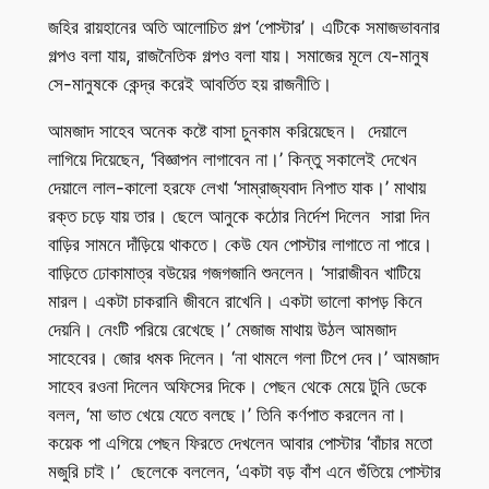
জহির রায়হানের অতি আলোচিত গল্প ‘পোস্টার’। এটিকে সমাজভাবনার
গল্পও বলা যায়, রাজনৈতিক গল্পও বলা যায়। সমাজের মূলে যে-মানুষ
সে-মানুষকে কেন্দ্র করেই আবর্তিত হয় রাজনীতি।
আমজাদ সাহেব অনেক কষ্টে বাসা চুনকাম করিয়েছেন। দেয়ালে
লাগিয়ে দিয়েছেন, ‘বিজ্ঞাপন লাগাবেন না।’ কিন্তু সকালেই দেখেন
দেয়ালে লাল-কালো হরফে লেখা ‘সাম্রাজ্যবাদ নিপাত যাক।’ মাথায়
রক্ত চড়ে যায় তার। ছেলে আনুকে কঠোর নির্দেশ দিলেন সারা দিন
বাড়ির সামনে দাঁড়িয়ে থাকতে। কেউ যেন পোস্টার লাগাতে না পারে।
বাড়িতে ঢোকামাত্র বউয়ের গজগজানি শুনলেন। ‘সারাজীবন খাটিয়ে
মারল। একটা চাকরানি জীবনে রাখেনি। একটা ভালো কাপড় কিনে
দেয়নি। নেংটি পরিয়ে রেখেছে।’ মেজাজ মাথায় উঠল আমজাদ
সাহেবের। জোর ধমক দিলেন। ‘না থামলে গলা টিপে দেব।’ আমজাদ
সাহেব রওনা দিলেন অফিসের দিকে। পেছন থেকে মেয়ে টুনি ডেকে
বলল, ‘মা ভাত খেয়ে যেতে বলছে।’ তিনি কর্ণপাত করলেন না।
কয়েক পা এগিয়ে পেছন ফিরতে দেখলেন আবার পোস্টার ‘বাঁচার মতো
মজুরি চাই।’ ছেলেকে বললেন, ‘একটা বড় বাঁশ এনে গুঁতিয়ে পোস্টার