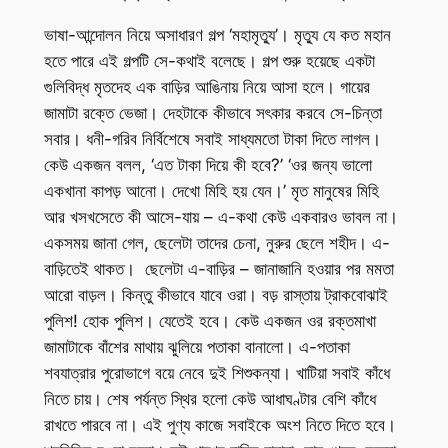
ভাষা-আন্দোলন নিয়ে অসাধারণ গল্প ‘মহামৃত্যু’। মৃত্যু যে কত মহান
হতে পারে এই গল্পটি সে-কথাই বলেছে। গল্প শুরু হয়েছে একটা
গুলিবিদ্ধ মৃতদেহ এক বাড়ির আঙিনায় নিয়ে আসা হলে। গায়ের
জামাটা রক্তে ভেজা। দেহটাকে কীভাবে সৎকার করবে সে-চিন্তা
সবার। ধনী-গরিব নির্বিশেষে সবাই সাধ্যমতো টাকা দিতে লাগল।
কেউ একজন বলল, ‘এত টাকা দিয়ে কী হবে?’ ‘ওর জন্য ভালো
একখানা কাপড় আনো। দেখো মিহি হয় যেন।’ মৃত মানুষের মিহি
আর খসখসেতে কী আসে-যায় – এ-কথা কেউ একবারও ভাবল না।
একসময় জানা গেল, ছেলেটা তাদের চেনা, নুরুর ছেলে শহীদ। এ-
বাড়িতেই থাকত। ছেলেটা এ-বাড়ির – জানাজানি হওয়ার পর মমতা
আরো বাড়ল। কিন্তু কীভাবে যাবে ওরা। বড় রাস্তায় ট্রাকবোঝাই
পুলিশ! হোক পুলিশ। যেতেই হবে। কেউ একজন ওর রক্তমাখা
জামাটাকে বাঁশের মাথায় ঝুলিয়ে পতাকা বানালো। এ-পতাকা
শবযাত্রার পুরোভাগে বয়ে নেবে দুই শিশুকন্যা। খাটিয়া সবাই কাঁধে
নিতে চায়। শেষ পর্যন্ত স্থির হলো কেউ আধাঘণ্টার বেশি কাঁধে
রাখতে পারবে না। এই পুণ্য কাজে সবাইকে অংশ নিতে দিতে হবে।