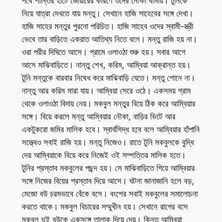
পথে শান্তির হাটে জোয়ারের কারণে ওদের নৌকা থামায়। টুনিকে
নিয়ে যাত্রা দেখতে যায় মন্তু। সেখানে হাজি সাহেবের সঙ্গে দেখা।
হাজি সাহের মন্তুর পুরনো পরিচিত। হাজি সাহেব ওদের স্বামী-স্ত্রী
ভেবে তার বাড়িতে একরাত আতিথ্য নিতে বলে। মন্তু রাজি হয় না।
ওরা পরীর দিঘিতে আসে। গ্রামে ওলাওঠা শুরু হয়। সবার আগে
আসে মাঝিবাড়িতে। নান্তু শেখ, করিম, আম্বিয়া আক্রান্ত হয়।
টুনি মন্তুকে বারবার নিষেধ করে মাঝিবাড়ি যেতে। মন্তু শোনে না।
নান্তু আর করিম মারা যায়। আম্বিয়া সেরে ওঠে। একসময় গ্রাম
থেকে ওলাওঠা বিদায় নেয়। মকবুল মন্তুর বিয়ে ঠিক করে আম্বিয়ার
সঙ্গে। বিয়ে করলে মন্তু আম্বিয়ার নৌকা, বাড়ির ভিটে আর
একটুকরো জমির মালিক হবে। স্বার্থসিদ্ধ হবে বলে আম্বিয়ার হাঁপানি
সত্ত্বেও সবাই রাজি হয়। মন্তু নিজেও। রাতে টুনি মকবুলকে বুদ্ধি
দেয় আম্বিয়াকে বিয়ে করে নিজেই ওই সম্পত্তির মালিক হতে।
টুনির প্রস্তাব মকবুলের পছন্দ হয়। সে মাঝিবাড়িতে গিয়ে আম্বিয়ার
সঙ্গে নিজের বিয়ের প্রস্তাব দিয়ে আসে। ঘটনা জানাজানি হলে বড়,
মেজো বউ চরমভাবে বেঁকে বসে। বংশের সবাই মকবুলের সমালোচনা
করতে থাকে। মকবুল বিচারের সম্মুখীন হয়। সেখানে রাগের বসে
মকবুল দুই বউকে একসঙ্গে তালাক দিয়ে দেয়। কিন্তু আম্বিয়া