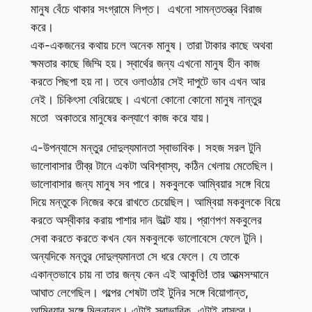
মানুষ বেঁচে থাকার সংগ্রামে লিপ্ত। এখনো সামন্ততন্ত্র বিরাজ
করে।
এক-একজনের কথায় চলে অনেক মানুষ। তারা টাকার কাছে অথবা
ক্ষমতার কাছে জিম্মি হয়। স্বার্থের জন্য এখনো মানুষ হীন কাজ
করতে পিছপা হয় না। তবে ওলাওঠার সেই দাপুটে ভাব এখন আর
নেই। চিকিৎসা বেরিয়েছে। এখনো কোনো কোনো মানুষ নান্তুর
মতো অকাতরে মানুষের কল্যাণে কাজ করে যায়।
এ-উপন্যাসে মন্তুর দোদুল্যমানতা স্বাভাবিক। সহজ সরল টুনি
ভালোবাসার তীব্র টানে একটা অবিশ্বাস্য, কঠিন খেলায় মেতেছিল।
ভালোবাসার জন্য মানুষ সব পারে। মকবুলকে আম্বিয়ার সঙ্গে বিয়ে
দিয়ে মন্তুকে নিজের করে রাখতে চেয়েছিল। আম্বিয়া মকবুলকে বিয়ে
করতে অস্বীকার করায় পাশার দান উল্টে যায়। প্রাণপণ মকবুলের
সেবা করতে করতে কখন যেন মকবুলকে ভালোবেসে ফেলে টুনি।
অন্যদিকে মন্তুর দোদুল্যমানতা সে ধরে ফেলে। যে তাকে
একান্তভাবে চায় না তার জন্য কেন এই আকুতি! তার আত্মসম্মানে
আঘাত লেগেছিল। গল্পের শেষটা তাই টুনির সঙ্গে বিয়োগান্ত,
আম্বিয়ার সঙ্গে মিলনান্ত। এটাই স্বাভাবিক, এটাই বাস্তব।