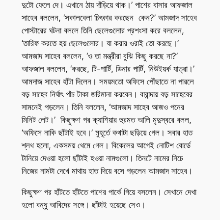
দুটো ফেলে দে। এখানে ঠায় দাঁড়িয়ে থাক।’ পাশের বাসার আফজাল
সাহেব বললেন, ‘সকালবেলা চিৎকার করছেন কেন?’ আমজাদ সাহেব
পোস্টারের ঘটনা বললে তিনি ছেলেগুলোর প্রশংসা করে বললেন,
‘তারিফ করতে হয় ছেলেগুলোর। যা করার ওরাই তো করছে।’
আমজাদ সাহেব বললেন, ‘ও তা মন্ত্রীরা বুঝি কিছু করছে না?’
আফজাল বললেন, ‘করছে, টি-পার্টি, ডিনার পার্টি, নিউইয়র্ক যাত্রা।’
আমদাজ সাহেব হাঁটা দিলেন। সময়মতো অফিসে পৌঁছাতে না পারলে
বড় সাহেব নির্ঘাৎ পাঁচ টাকা জরিমানা করবেন। বারান্দায় বড় সাহেবের
সামনেই পড়লেন। তিনি বললেন, ‘আমজাদ সাহেব আজও পনের
মিনিট লেট।’ কিছুক্ষণ পর ক্যাশিয়ার হুরমত আলি মৃদুস্বরে বলল,
‘অফিসে নাকি ছাঁটাই হবে।’ মুহূর্তে কথাটা ছড়িয়ে গেল। সবার হাত
শ্লথ হলো, একসময় থেমে গেল। বিকেলের আগেই নোটিশ বোর্ডে
টানিয়ে দেওয়া হলো ছাঁটাই হওয়া নামগুলো। তিনটে নামের নিচে
নিজের নামটা দেখে মাথায় হাত দিয়ে বসে পড়লেন আমজাদ সাহেব।
কিছুক্ষণ পর হাঁটতে হাঁটতে পাশের পার্কে গিয়ে বসলেন। সেখানে দেখা
হলো বন্ধু আবিদের সঙ্গে। ছাঁটাই হয়েছে সেও।