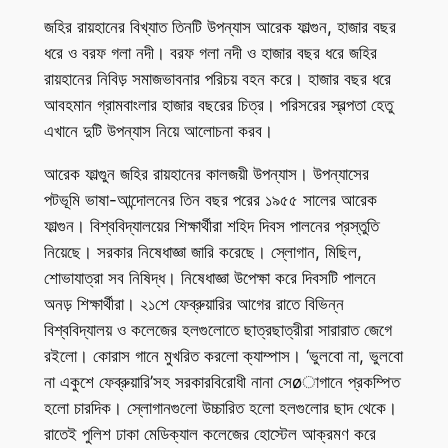
জহির রায়হানের বিখ্যাত তিনটি উপন্যাস আরেক ফাল্গুন, হাজার বছর
ধরে ও বরফ গলা নদী। বরফ গলা নদী ও হাজার বছর ধরে জহির
রায়হানের নিবিড় সমাজভাবনার পরিচয় বহন করে। হাজার বছর ধরে
আবহমান গ্রামবাংলার হাজার বছরের চিত্র। পরিসরের স্বল্পতা হেতু
এখানে দুটি উপন্যাস নিয়ে আলোচনা করব।
আরেক ফাল্গুুন জহির রায়হানের কালজয়ী উপন্যাস। উপন্যাসের
পটভূমি ভাষা-আন্দোলনের তিন বছর পরের ১৯৫৫ সালের আরেক
ফাল্গুন। বিশ্ববিদ্যালয়ের শিক্ষার্থীরা শহিদ দিবস পালনের প্রস্তুতি
নিয়েছে। সরকার নিষেধাজ্ঞা জারি করেছে। স্লোগান, মিছিল,
শোভাযাত্রা সব নিষিদ্ধ। নিষেধাজ্ঞা উপেক্ষা করে দিবসটি পালনে
অনড় শিক্ষার্থীরা। ২১শে ফেব্রুয়ারির আগের রাতে বিভিন্ন
বিশ্ববিদ্যালয় ও কলেজের হলগুলোতে ছাত্রছাত্রীরা সারারাত জেগে
রইলো। কোরাস গানে মুখরিত করলো ক্যাম্পাস। ‘ভুলবো না, ভুলবো
না একুশে ফেব্রুয়ারি’সহ সরকারবিরোধী নানা সেøাগানে প্রকম্পিত
হলো চারদিক। স্লোগানগুলো উচ্চারিত হলো হলগুলোর ছাদ থেকে।
রাতেই পুলিশ ঢাকা মেডিক্যাল কলেজের হোস্টেল আক্রমণ করে