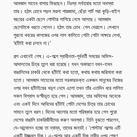
আমজাদ সাহেব বাসায় ফিরছেন। নিঃস্ব সর্বহারার মতো অবস্থা
তার। হঠাৎ চোখে পড়ল ময়লা পায়জামা, ছেঁড়া শার্ট পরা কুড়ি-বাইশ
বছরের একটা ছেলে পোস্টার লাগিয়ে নেমে আসছে। আমজাদ
ছেলেটাকে ধরতে গেলেন। হঠাৎ তার চোখ গেল দেয়ালে। সেখানে
পুরনো খবরের কাগজের ওপর লাল কালিতে গোটা গোটা অক্ষরে লেখা,
‘ছাঁটাই করা চলবে না।’
গল্প এখানেই শেষ। এ-গল্পে স্বাধীনতা-পূর্ববর্তী সময়ের অফিস-
আদালতের চিত্র তুলে ধরা হয়েছে। যখন অকারণে যখন-তখন
বাঙালিদের চাকরি থেকে ছাঁটাই করা হতো, কথায় কথায় জরিমানা করা
হতো। আমজাদ সাহেবের মতো সরকারভক্ত একজন মানুষের নিজের
ওপর যখন ছাঁটাইয়ের খড়্গ নেমে এলো তখন তাঁর এতদিন ধরে লালিত
সকল বিশ্বাস ভস্মীভূত হয়ে গেল। আমজাদ, তার অফিসের অনেকে
এবং একই দিনে আবিদের ছাঁটাই গোটা দেশের চিত্র তার চোখের
সামনে তুলে ধরল। দিনের আলোর মতো পরিষ্কার হয়ে গেল পুরো
দেশের বাঙালি চাকরিজীবীদের করুণ অবস্থা। তিনি বুঝতে পারলেন,
যে-আন্দোলন হচ্ছে তা ন্যায্য, তাদের জন্যই। ‘পোস্টার’ গল্পের এটি
একটি উজ্জ্বল দিক। এ-গল্পের আর একটি দিক নারীর ওপর পেষণ