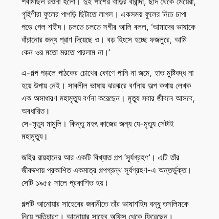
শবমিছিল রওনা হলো। দুই পাশের বাড়ির বারান্দা, ছাদ থেকে মেয়েরা,
গৃহিণীরা ফুলের পাপড়ি ছিটাতে লাগল। একসময় ফুলের নিচে চাপা
পড়ে গেল শহীদ। চলতে চলতে সগীর আলি বলল, ‘আমাদের ভাষাকে
বাঁচানোর জন্য প্রাণ দিয়েছে ও। বড় হিংসে হচ্ছে ফজলুরে, আমি
কেন ওর মতো মরতে পারলাম না।’
এ-গল্প পড়লে পাঠকের চোখের কোণে পানি না জমে, হাত মুষ্টিবদ্ধ না
হয়ে উপায় নেই। সাবলীল ভাষায় ঝরঝরে বর্ণনায় অল্প কথায় লেখক
এক অসাধারণ মহামৃত্যু বর্ণনা করেছেন। মৃত্যু সবার জীবনে আসবে,
অবধারিত।
সে-মৃত্যু মামুলি। কিন্তু মহৎ কাজের জন্য যে-মৃত্যু সেটাই
মহামৃত্যু।
জহির রায়হানের আর একটি বিখ্যাত গল্প ‘সূর্যগ্রহণ’। এটি তাঁর
জীবদ্দশায় প্রকাশিত একমাত্র গল্পগ্রন্থ সূর্যগ্রহণ-এ অন্তর্ভুক্ত।
সেটি ১৯৫৫ সালে প্রকাশিত হয়।
গল্পটি আনোয়ার সাহেবের জবানীতে তাঁর ভাষাশহিদ বন্ধু তসলিমকে
নিয়ে স্মৃতিচারণ। আনোয়ার সাহেব অফিস থেকে ফিরেছেন।