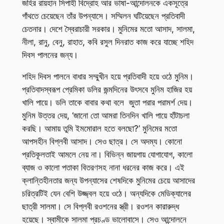
জহির রায়হান সিপাহী বিদ্রোহ আর ভাষা-আন্দোলনকে একসূত্রে
গাঁথতে চেয়েছেন তাঁর উপন্যাসে। সম্মিলন ঘটিয়েছেন প্রতিবাদী
চেতনার। দেশে স্বৈরাচারী সরকার। মুনিমের মতো আসাদ, সালমা,
নীলা, রানু, বেনু, রাহাত, কবি রসুল দিনরাত কাজ করে যাচ্ছে শহিদ
দিবস পালনের জন্য।
শহিদ দিবস পালনে বাধার সম্মুখীন হয়ে প্রতিবাদী হয়ে ওঠে মুনিম।
প্রতিবাদস্বরূপ প্রেমিকা ডলির জন্মদিনের উৎসবে মুনিম হাজির হয়
খালি পায়ে। ডলি তাকে বাবার কথা বলে জুতা পরার পরামর্শ দেয়।
মুনিম উত্তর দেয়, ‘জানো তো আমরা তিনদিন খালি পায়ে হাঁটাচলা
করছি। আমায় তুমি ইমমোরাল হতে বলছো?’ মুনিমের মতো
আপসহীন বিপ্লবী আসাদ। সেও ছাত্র। সে অদম্য। কোনো
প্রতিকূলতাই আমলে নেয় না। বিভিন্ন জায়গায় যোগাযোগ, কালো
ব্যাজ ও কালো পতাকা বিতরণসহ নানা ধরনের কাজ করে। এই
ক্লান্তিহীনতার জন্য উপন্যাসের শেষদিকে মুনিমের চেয়ে আসাদের
চরিত্রটিই যেন বেশি উজ্জ্বল হয়ে ওঠে। অন্যদিকে মেডিক্যালের
ছাত্রী সালমা। সে বিপ্লবী রওশনের স্ত্রী। রওশন কারারুদ্ধ
হয়েছে। স্বামীকে সালমা প্রচণ্ড ভালোবাসে। সেও আন্দোলনে