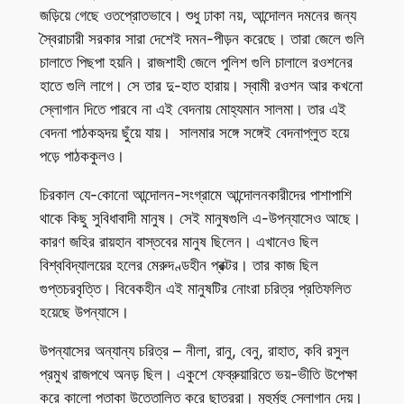
জড়িয়ে গেছে ওতপ্রোতভাবে। শুধু ঢাকা নয়, আন্দোলন দমনের জন্য
স্বৈরাচারী সরকার সারা দেশেই দমন-পীড়ন করেছে। তারা জেলে গুলি
চালাতে পিছপা হয়নি। রাজশাহী জেলে পুলিশ গুলি চালালে রওশনের
হাতে গুলি লাগে। সে তার দু-হাত হারায়। স্বামী রওশন আর কখনো
স্লোগান দিতে পারবে না এই বেদনায় মোহ্যমান সালমা। তার এই
বেদনা পাঠকহৃদয় ছুঁয়ে যায়। সালমার সঙ্গে সঙ্গেই বেদনাপ্লুত হয়ে
পড়ে পাঠককুলও।
চিরকাল যে-কোনো আন্দোলন-সংগ্রামে আন্দোলনকারীদের পাশাপাশি
থাকে কিছু সুবিধাবাদী মানুষ। সেই মানুষগুলি এ-উপন্যাসেও আছে।
কারণ জহির রায়হান বাস্তবের মানুষ ছিলেন। এখানেও ছিল
বিশ্ববিদ্যালয়ের হলের মেরুদণ্ডহীন প্রক্টর। তার কাজ ছিল
গুপ্তচরবৃত্তি। বিবেকহীন এই মানুষটির নোংরা চরিত্র প্রতিফলিত
হয়েছে উপন্যাসে।
উপন্যাসের অন্যান্য চরিত্র – নীলা, রানু, বেনু, রাহাত, কবি রসুল
প্রমুখ রাজপথে অনড় ছিল। একুশে ফেব্রুয়ারিতে ভয়-ভীতি উপেক্ষা
করে কালো পতাকা উত্তোলিত করে ছাত্ররা। মুহুর্মুহু স্লোগান দেয়।