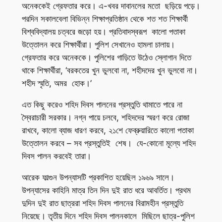
অনেককেই গ্রেফতার করে। এ-খবর দাবানলের মতো ছড়িয়ে পড়ে।
পরদিন সকালবেলা বিভিন্ন শিক্ষাপ্রতিষ্ঠান থেকে শত শত শিক্ষার্থী
বিশ্ববিদ্যালয় চত্বরে জড়ো হয়। প্রতিবাদস্বরূপ কালো পতাকা
উত্তোলন করে শিক্ষার্থীরা। পুলিশ সেখানেও হামলা চালায়।
গ্রেফতার করে অনেককে। পুলিশের গাড়িতে উঠেও স্লোগান দিতে
থাকে শিক্ষার্থীরা, ‘বরকতের খুন ভুলবো না, শহীদদের খুন ভুলবো না।
শহীদ স্মৃতি, অমর হোক।’
এত কিছু করেও শহিদ দিবস পালনের প্রস্তুতি থামাতে পারে না
স্বৈরাচারী সরকার। নগ্ন পায়ে চলবে, শহিদদের স্মরণ করে রোজা
রাখবে, কালো ব্যাজ ধারণ করবে, ২১শে ফেব্রুয়ারিতে কালো পতাকা
উত্তোলন করবে – সব প্রস্তুতিই শেষ। যে-কোনো মূল্যে শহিদ
দিবস পালন করবেই তারা।
আরেক ফাল্গুন উপন্যাসটি প্রকাশিত হয়েছিল ১৯৬৯ সালে।
উপন্যাসের কাহিনি মাত্র তিন দিন দুই রাত ধরে আবর্তিত। প্রথম
দুদিন দুই রাত ছাত্ররা শহিদ দিবস পালনের বিরামহীন প্রস্তুতি
নিয়েছে। তৃতীয় দিনে শহিদ দিবস পালনকালে মিছিলে ছাত্র-পুলিশ