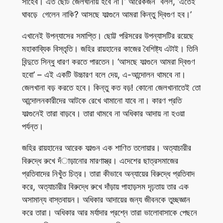
সাহেব। এত ছোট জেলখানায় হবে না।’ আরেকজন বলল, ‘এতেই
ঘাবড়ে গেলেন নাকি? আসছে ফাল্গুনে আমরা কিন্তু দ্বিগুণ হব।’
এখানেই উপন্যাসের সমাপ্তি। ছোট্ট পরিসরের উপন্যাসটির রয়েছে
মহাকাব্যিক বিস্তৃতি। জহির রায়হানের কাজের বৈশিষ্ট্য এটাই। তিনি
বিন্দুতে সিন্ধু ধারণ করতে পারতেন। ‘আসছে ফাল্গুনে আমরা দ্বিগুণ
হবো’ – এই একটি উচ্চারণ বলে দেয়, এ-আন্দোলন থামবে না।
জেলখানা বড় করতে হবে। কিন্তু কত বড়! কোনো জেলখানাতেই তো
আন্দোলনকারীদের আটকে রেখে থামানো যাবে না। কারণ প্রতি
ফাল্গুনেই তারা বাড়বে। তারা থামবে না অধিকার আদায় না হওয়া
পর্যন্ত।
জহির রায়হানের আরেক ফাল্গুন এক শাণিত তলোয়ার। অত্যাচারীর
বিরুদ্ধে রুখে দঁাড়ানোর মারণাস্ত্র। এদেশের ছাত্রসমাজের
প্রতিবাদের নিখুঁত চিত্র। তারা কীভাবে অন্যায়ের বিরুদ্ধে প্রতিবাদ
করে, অত্যাচারীর বিরুদ্ধে রুখে দাঁড়ায় পাহাড়সম দৃঢ়তায় তার এক
অসামান্য বাস্তবায়ন। অধিকার আদায়ের জন্য জীবনকে তুচ্ছজ্ঞান
করে তারা। অধিকার আর মর্যাদার প্রশ্নে তারা ভালোবাসাকে পেছনে