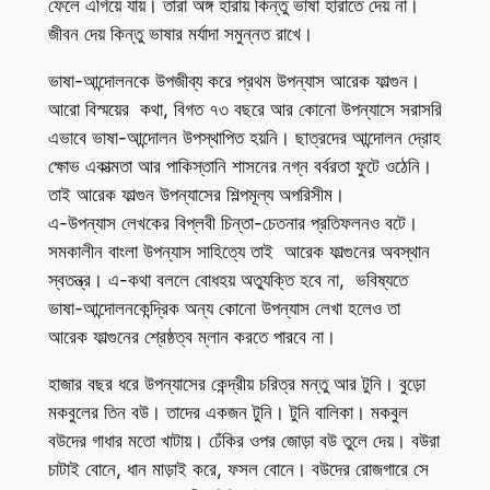
ফেলে এগিয়ে যায়। তারা অঙ্গ হারায় কিন্তু ভাষা হারাতে দেয় না।
জীবন দেয় কিন্তু ভাষার মর্যাদা সমুন্নত রাখে।
ভাষা-আন্দোলনকে উপজীব্য করে প্রথম উপন্যাস আরেক ফাল্গুন।
আরো বিস্ময়ের কথা, বিগত ৭৩ বছরে আর কোনো উপন্যাসে সরাসরি
এভাবে ভাষা-আন্দোলন উপস্থাপিত হয়নি। ছাত্রদের আন্দোলন দ্রোহ
ক্ষোভ একাত্মতা আর পাকিস্তানি শাসনের নগ্ন বর্বরতা ফুটে ওঠেনি।
তাই আরেক ফাল্গুন উপন্যাসের শিল্পমূল্য অপরিসীম।
এ-উপন্যাস লেখকের বিপ্লবী চিন্তা-চেতনার প্রতিফলনও বটে।
সমকালীন বাংলা উপন্যাস সাহিত্যে তাই আরেক ফাল্গুনের অবস্থান
স্বতন্ত্র। এ-কথা বললে বোধহয় অত্যুক্তি হবে না, ভবিষ্যতে
ভাষা-আন্দোলনকেন্দ্রিক অন্য কোনো উপন্যাস লেখা হলেও তা
আরেক ফাল্গুনের শ্রেষ্ঠত্ব ম্লান করতে পারবে না।
হাজার বছর ধরে উপন্যাসের কেন্দ্রীয় চরিত্র মন্তু আর টুনি। বুড়ো
মকবুলের তিন বউ। তাদের একজন টুনি। টুনি বালিকা। মকবুল
বউদের গাধার মতো খাটায়। ঢেঁকির ওপর জোড়া বউ তুলে দেয়। বউরা
চাটাই বোনে, ধান মাড়াই করে, ফসল বোনে। বউদের রোজগারে সে