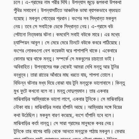
চলে। এ-গ্রামের নাম পরীর দিঘি। উপন্যাস জুড়ে রূপকথা উপকথা
পুঁথির সমাবেশ। উপন্যাসটিতে আঞ্চলিক ভাষা ব্যাপকভাবে ব্যবহৃত
হয়েছে। মকবুল গোত্রের প্রধান। বংশের সব সিদ্ধান্ত মকবুল
নেয়। তবে সে সবাইকে ডেকে সিদ্ধান্ত নেয়। এ-গ্রামে বউ
পেটানো নিত্যকার ঘটনা। কমবেশি সবাই বউকে মারে। এর মধ্যে
চ্যাম্পিয়ন আবুল। সে মেরে মেরে তিনটে বউকে কবরে পাঠিয়েছে।
বংশের লোকগুলো বেশ কয়েকটা ঘরে পাশাপাশি থাকে। একেবারে
কোনার ঘরে থাকে মন্তু। সম্পর্কে সে মকবুলের চাচাতো ভাই।
অবিবাহিত। উপন্যাসের শুরু থেকেই আমরা দেখি মন্তু আর টুনির
বন্ধুত্ব। তারা রাতের আঁধারে মাছ ধরতে যায়, শাপলা তোলে।
বিভিন্ন ঘটনার মধ্য দিয়ে বোঝা যায় টুনি মন্তুকে ভালোবাসে। কিন্তু
মুখ ফুটে কখনো বলে না। মন্তু দোদুল্যমান। তার একবার
মাঝিবাড়ির আম্বিয়াকে ভালো লাগে, একবার টুনিকে। সে মাঝিবাড়ির
নৌকা বায়। মাঝিবাড়ির সবার হাঁপানি আছে। আম্বিয়ার সঙ্গে বিয়ের
কথা উঠেছিল। মকবুল বারণ করেছে, বংশে হাঁপানি হবে বলে।
মাঝিবাড়ির কর্তা নান্তু। সে সারা গ্রামের মানুষকে কবর দেয়।
টুনিকে তার বাপের বাড়ি থেকে আনতে মন্তুকে পাঠায় মকবুল। ফেরার