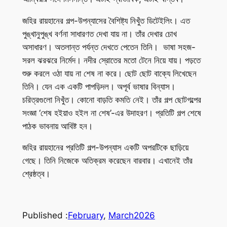
জহির রায়হানের গল্প-উপন্যাসের বৈশিষ্ট্য নিখুঁত ডিটেইলিং। এত
পুঙ্খানুপুঙ্খ বর্ণনা সাধারণত দেখা যায় না। তাঁর দেখার চোখ
অসাধারণ। অতলান্ত পর্যন্ত দেখতে পেতেন তিনি। ভাষা সহজ-
সরল ঝরঝরে নির্মেদ। নদীর স্রোতের মতো টেনে নিয়ে যায়। পড়তে
শুরু করলে ওঠা যায় না শেষ না করে। ছোট ছোট বাক্যে লিখেছেন
তিনি। যেন এক একটি পাপড়িদল। অপূর্ব ভাষার বিন্যাস।
চরিত্রগুলো নিখুঁত। কোনো বাড়তি কমতি নেই। তাঁর গল্প ছোটগল্পের
সংজ্ঞা ‘শেষ হইয়াও হইল না শেষ’-এর উদাহরণ। প্রতিটি গল্প শেষে
পাঠক ভাবনায় আবিষ্ট হন।
জহির রায়হানের প্রতিটি গল্প-উপন্যাস একটি অপরটিকে ছাড়িয়ে
গেছে। তিনি নিজেকে অতিক্রম করেছেন বারবার। এখানেই তাঁর
শ্রেষ্ঠত্ব।
Published :
February
, 
March
2026