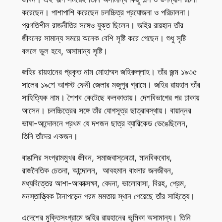
করেছেন। পাশাপাশি করেছেন চলচ্চিত্র প্রযোজনা ও পরিচালনা।
প্রগতিশীল রাজনীতির সঙ্গেও যুক্ত ছিলেন। জহির রায়হান তাঁর
জীবনের সামান্য সময়ে অনেক বেশি সৃষ্টি করে গেছেন। শুধু সৃষ্টি
বললে ভুল হবে, অসামান্য সৃষ্টি।
জহির রায়হানের প্রকৃত নাম মোহাম্মদ জহিরুল্লাহ। তাঁর জন্ম ১৯৩৫
সালের ১৯শে আগস্ট ফেনী জেলার মজুপুর গ্রামে। জহির রায়হান তাঁর
সাহিত্যিক নাম। শৈশব কেটেছে কলকাতায়। দেশবিভাগের পর ঢাকায়
আসেন। চলচ্চিত্রের সঙ্গে তাঁর যোগসূত্র ছাত্রাবস্থায়। বায়ান্নর
ভাষা-আন্দোলনে প্রথম যে দশজন ছাত্র ব্যারিকেড ভেঙেছিলেন,
তিনি তাঁদের একজন।
বাঙালির সংগ্রামমুখর জীবন, সমাজবাস্তবতা, মানবিকবোধ,
রাজনৈতিক চেতনা, আন্দোলন, আবহমান বাংলার জনজীবন,
মধ্যবিত্তের আশা-আকাক্সক্ষা, বেদনা, ভালোবাসা, বিরহ, প্রেম,
মনস্তাত্ত্বিক টানাপড়েন পরম মমতায় স্থান পেয়েছে তাঁর সাহিত্যে।
এদেশের মুক্তিসংগ্রামে জহির রায়হানের ভূমিকা অসামান্য। তিনি