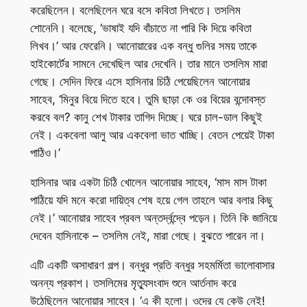
করেছিলেন। বলেছিলেন ঘরে বসে কবিতা লিখতে। তসলিম
শোনেনি। বলেছে, ‘ভাষাই যদি বাঁচাতে না পারি কি দিয়ে কবিতা
লিখব।’ আর ফেরেনি। আনোয়ারের এক বন্ধু গুলির সময় তাকে
হাইকোর্টের সামনে দেখেছিল আর দেখেনি। তার মানে তসলিম মারা
গেছে। সেদিন ফিরে এসে হাসিনার চিঠি পেয়েছিলেন আনোয়ার
সাহেব, ‘মিনুর বিয়ে দিতে হবে। তুমি ছাড়া কে ওর বিয়ের বন্দোবস্ত
করবে বল? কানু শেখ টাকার তাগিদ দিচ্ছে। ঘরে চাল-ডাল কিছুই
নেই। একবেলা আলু আর একবেলা ভাত খাচ্ছি। বেতন পেয়েই টাকা
পাঠিও।’
হাসিনার আর একটা চিঠি খোলেন আনোয়ার সাহেব, ‘মাস মাস টাকা
পাঠিয়ে যদি মনে করো দায়িত্ব শেষ হয়ে গেল তাহলে আর বলার কিছু
নেই।’ আনোয়ার সাহেব প্রবল অন্তর্দ্বন্দ্বে পড়েন। তিনি কি জানিয়ে
দেবেন হাসিনাকে – তসলিম নেই, মারা গেছে। বুঝতে পারেন না।
এটি একটি অসাধারণ গল্প। বন্ধুর প্রতি বন্ধুর সহমর্মিতা ভালোবাসার
অনন্য প্রকাশ। তসলিমের মৃত্যুসংবাদ শুনে আর্তনাদ করে
উঠেছিলেন আনোয়ার সাহেব। ‘এ কী হলো। ওদের যে কেউ নেই!