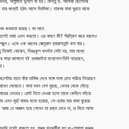
েতর, অপুষ্টিতে ভুগলে যা হয়। কিন্তু ড. আফিয়া ছেলেটার
 তার জন্যই হঠাৎ আসে বিবমিষা। তারপর মাথা ঘুরতে থাকে
ি, বদ কথকতা করছে। বদ মানে
ী হলেই তারা এমন করতো। এর কারণ কী? পঁয়ত্রিশ বছর বয়সেও
্দ। একে এক ধরনের সেক্সুয়াল হ্যারাসমেন্ট বলা যায়।
ু নিজেই বোঝেন, নিরঙ্কুশ ভৎর্সনা সেটা নয়, তার মধ্যে
রের সাড়া জাগানো বই
ভ্যাজাইনা মনোলোগ
তিনি পড়েছেন,
না।
েটার হাতে বাঁধা তাবিজ দেখে সঙ্গে সঙ্গে চোখ সরিয়ে নিয়েছেন
যাবেন মেঝেতে। মাথা যখন বেশ ঘুরছে, ভেতর থেকে দৌড়ে
বারের ভেতরে। রেস্ট নিতে দেওয়া হলো তাকে কেবিনে শুইয়ে
এমন মূর্ছা যাবার মতো হয়েছে, সে-দুবার তার মাথা ঘুরেছে
। আজ যে অজ্ঞান হয়ে গেলেন তা রক্ত দেখে না, চা দিতে আসা
শভারি হয়েই থাকতে হয়, পুরুষ সহকর্মীরা যত রং-তামাশা করুক