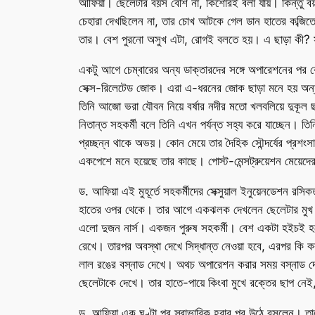
আফিয়া। ছেলেটার বয়স বেশি না, কিশোরই বলা যায়। কিন্তু বয়সে
চেহারা দেখছিলেন না, তার চোখ আটকে গেল ডান হাতের কব্জিত
তার। বেশ পুরনো অসুখ এটা, রোগই বলতে হয়। এ ছাড়া কী
একটু আগে চেম্বারের অন্য ডাক্তারদের সঙ্গে অপারেশনের পর
সেক্স-রিলেটেড জোক। এরা এ-ধরনের জোক ছাড়া মনে হয় অন্য
তিনি আজো ভরা যৌবন নিয়ে বর্ষার নদীর মতো খলবলিয়ে দুকূল 
নিতান্ত সহকর্মী বলে তিনি এখন পর্যন্ত সহ্য করে যাচ্ছেন। তি
প্রচ্ছন্ন থাকে অভয়। কোন মেয়ে তার দৈহিক সৌন্দর্যের প্রশং
একপেশে মনে হয়েছে তার কাছে। পোস্ট-মেন্সট্রুয়েশন মেয়েদে
ড. আফিয়া এই মুহূর্তে সহকর্মীদের সেক্সুয়াল ইনুয়েনডেশন রসি
হাতের ওপর থেকে। তার আগে একঝলক দেখলেন ছেলেটার মুখ। ত
এলো দুজন নার্স। একজন পুরুষ সহকর্মী। বেশ একটা হইচই হলো
রেখে। তারপর অবস্থা দেখে সিদ্ধান্ত নেওয়া হবে, এরপর কি ক
লাল রঙের বস্নাড দেখে। অথচ অপারেশন করার সময় বস্নাড দেখ
ছেলেটাকে দেখে। তার হাতে-পায়ে কিংবা মুখে রক্তের ছাপ নেই
ড. আফিয়া এক ঘণ্টা পর স্বাভাবিক হবার পর উঠে বসলেন। তাকে 