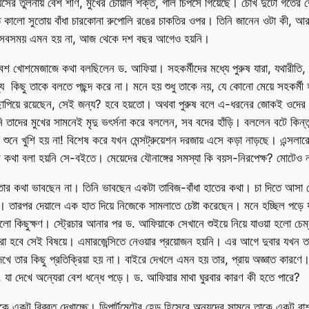
র তুলনায় বেশ শীর্ণ, মুখের চোয়াল শক্ত, গাল চিপসে গিয়েছে। চোখ দুটো গর্তের ভ
ে কালো সুতোয় বাঁধা চারকোনা রুপোলি রঙের চাকতির ওপর। তিনি জানেন ওটা কী, আর
? সবসময় এমন হয় না, আজ থেকে দশ বছর আগেও হয়নি।
 বেশ খোশমেজাজে কথা বলছিলেন ড. আফিয়া। সহকর্মীদের মধ্যে পুরুষ যারা, যথারীত
 কিছু তাকে বলতে পছন্দ করে না। মনে হয় শুধু তাকে নয়, যে কোনো মেয়ে সহকর্ম
ছাপিয়ে রয়েছেন, সেই জন্য? হবে হয়তো। অথবা পুরুষ বলে এ-ধরনের জোকই ওদের পছন
নি তাদের মুখের সামনেই মৃদু ভৎর্সনা করে বললেন, সব বদের হাঁড়ি। বললেন বটে কিন্ত
সা শুনে খুশি হয় না! বিশেষ করে যখন মেন্সট্রুয়েশন দরজায় এসে কড়া নাড়ছে। এন্সলা
র কথা বলা হয়নি সে-বইতে। মেয়েদের যৌনাঙ্গের সমস্যা কি বয়স-নিরপেক্ষ? মোটেও 
কতার কথা ভাবছেন না। তিনি ভাবছেন একটা তাবিজ-বাঁধা হাতের কথা। চা দিতে আসা ছেল
ারপর দেয়ালে এক হাত দিয়ে নিজেকে সামলাতে চেষ্টা করেছেন। মনে হচ্ছিল পড়ে 
 কিছুক্ষণ। স্ট্রেচার আনার পর ড. আফিয়াকে সেখানে শুইয়ে নিয়ে যাওয়া হলো চেম্
রা হবে সেই বিষয়ে। এমারজেন্সিতে নেওয়ার প্রয়োজন হয়নি। এর আগে দুবার যখন তার 
ে তার কিছু প্রতিক্রিয়া হয় না। বাইরে দেখলে এমন হয় তার, প্রায় অজ্ঞাত কারণে
, যা দেখে অন্যেরা বেশ ধন্ধে পড়ে। ড. আফিয়ার মাথা ঘুরবার কারণ কী হতে পারে?
একটু বিব্রত দেখাচ্ছে। ডিপার্টমেন্টের হেড হিসেবে অন্যদের সামনে তাকে একটু রা