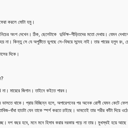
ফেরা করলে মোটা হমু।
নিচের অংশ দেখেন। ঠিক, ছেলেটাকে দুর্ভিক্ষ-পীড়িতদের মতো দেখায়। যেমন দেখান
য় না। কিন্তু সে যে অপুষ্টিতে ভুগছে সে-বিষয়ে সন্দেহ নাই। তার পায়ের হলুদ রং
াসের দিকে।
স?
ি না। মায়েরে জিগান। তাইনে কইতে পারব।
 ভাসতে থাকে। প্রায় বিচ্ছিন্ন হলে, অপারেশনের পর অনেক রোগী যেমন কেটে ফেলা প
জ-বাঁধা হাতটা যেন তাকে স্পর্শ করতে চাইছে। ভাবতেই তার শরীর কাঁটা দিয়ে ওঠ
্ছে। দশ বছর হবে, মনে মনে হিসাব করার দরকার পড়ে না তার। মুখস্থই হয়ে আছে