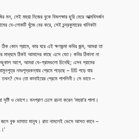
মন, সেই মহুয়া নিজের বুকে বিষলক্ষার ছুরি মেরে আত্মবিসর্জন
ের যে-লোকটি খুঁজে বের করে, সেই চন্দ্রকুমারের খানিকটা
া – ঠিক কোন গ্রামে, কার ঘরে এই ক্ষণজন্মা কবির জন্ম, আমরা তা
দের মাধ্যমে ঠিকই আমাদের কাছে এসে যেত। কবির ঠিকানা না
 কিছুকাল আগে, আমরা যে-গ্রামগুলো চিনেছি; এসব গ্রামের
ুনপুত্র নমঃশূদ্রকন্যার প্রেমে পড়েছে – ঢিঢি পড়ে যায়
করে তখন? সেও তো কানাইয়ের প্রেমে পাগলিনী। সে ভাবে –
 সৃষ্টি ও ভোগে। মনপ্রাণ ঢেলে রচনা করেন ‘মহুয়া’র পালা।
খের জলে বুক ভাসাত মানুষ। রাত নামলেই ভেসে আসত কানে –
…।’