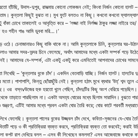
য়তো হাঁটছি, উদাস-দুপুর, রাসত্মায় কোনো লোকজন নেই; কিংবা নির্জন কোনো হালট – 
তাম। কুন্তলা কিছুই বুঝত না। মুখ ফুটে বলতও না কিছু। কখনো কখনো ফ্যালফ্যা
টু বাঁকা চোখে তাকালেই ও আবৃত্তি করে – ‘লজ্জা নাই নির্লজ্জ ঠাকুর লজ্জা নাইরে 
মি হও গহীন গাঙ আমি ডুববা মরি…।’
 ওঠে। চেনাজানারও কিছু বাকি থাকে না। আমি কুন্তলাকে চিনি, কুন্তলার ঘর-উঠান, অ
ও আমার সদর-অন্দর চিনে ফেলেছে, অর্থাৎ আমাদের মধ্যে একটা সম্পর্ক গড়ে উঠেছে।
ু নেই। আমাদের যে-সম্পর্ক, এটা একটু একটু করে এমনিতেই আপনাদের চোখের সামন
লিখেছি – ‘কুন্তলার বুকে চাঁদ’। একদিন বেতবাড়ি যাচ্ছি। নির্জন হালট। হালটের দ
তো। পাশাপাশি, কিন্তু ছোঁয়াছুঁয়ি নেই। কুন্তলা হঠাৎ মুখে ব্যথার ‘উহ্’ শব্দ তু
। ওর বস্ন­vউজের হুক হয়তো খুলে গেছিল, চাঁদদুটির কিছু অংশ বেরিয়ে পড়েছিল। ক
থেকে তাড়াতে পারছিলাম না। একটা অসহ্য ঘোরের মধ্যে ছিলাম সারাদিন। বুঝতে পার
যন্ত্রণা, এটিই আমার মধ্যে প্রবল একটা ঘোর তৈরি করে; ঘোর কাটে পরবর্তী মধ্যরাত
খে ফেলেছি। কুন্তলা পালের বুকের উজ্জ্বল চাঁদ দেখে, কবিতা-সৃজনের যে-ঘোর তৈর
াটি পড়ে ও কী প্রতিক্রিয়া ব্যক্ত করবে, প্রতিক্রিয়া ব্যক্ত তো করবেই; করাই 
ন্তলা কপট রাগ দেখিয়ে বলল – এসব কী লিখেছেন কমলদা? এসব আজেবাজে কথাকে ক