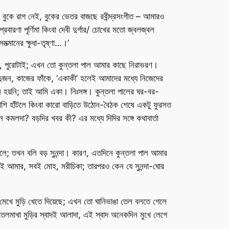
র বুকে রাগ নেই, বুকের ভেতর বাজছে রবীন্দ্রসংগীত – আমারও
ারণা পূর্ণিমা কিংবা দেবী দুর্গার/ চোখের মতো জ্বলজ্বল
্মানের ক্ষুধা-তৃষ্ণা…।’
েছে, পুরোটাই; এখন তো কুন্তলা পাল আমার কাছে নিরাভরণ।
ুজন, কাজের ফাঁকে, ‘একাকী’ হলেই আমাদের মধ্যে নিজেদের
 হয়নি; তাই আমি একা। নিঃসঙ্গ। কুন্তলা পালের ঘর-বর-
শি হাঁটলে কিংবা কারো বাড়িতে উঠোন-বৈঠক শেষে একটু ফুরসত
 কমলদা? বড়দির খবর কী? এর মধ্যে দিদির সঙ্গে কথাবার্তা
ঠলে; তখন বলি বড় সুনন্দা। কারণ, এতদিনে কুন্তলা পাল আমার
েই আমার, সবই মোহ, মরীচিকা; তারপরও কেন যে সুনন্দা-ঘোর
জ মেখে মুড়ি খেতে দিয়েছে; এখন তো ঘানিভাঙা তেল বলতে গেলে
লমাখা মুড়ির স্বাদই আলাদা, এই স্বাদ অনেকদিন মুখে লেগে