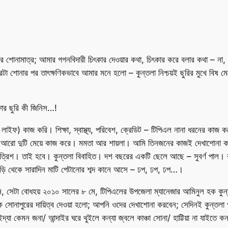
বর শোনামাত্র; আমার গগনবিদারী চিৎকার দেওয়ার কথা, চিৎকার করে বলার কথা – না, 
শোনার পর তাৎক্ষণিকভাবে আমার মনে হলো – কুন্তলা নিশ্চয়ই ছুরির মুখে বিষ মেখে 
ার ছুরি কী জিনিস…!
 লাইফ) কাজ করি। শিক্ষা, স্বাস্থ্য, পরিবেশ, ক্রেডিট – টিপিএল নানা ধরনের কাজ কর
র মতো আরো দুটি মেয়ে কাজ করে। মমতা আর শায়লা। আমি তিনজনের কাজই দেখাশোনা 
িশ। তাই হবে। কুন্তলা বিবাহিত। দশ বছরের একটি ছেলে আছে – সুবর্ণ পাল। কুন্
 বাড়ি থেকে সারাদিন মাটি পেটানোর শব্দ কানে আসে – ঢপ, ঢপ, ঢপ…।
েদিন, সেটা বোধহয় ২০১০ সালের ৮ মে, টিপিএলের উপজেলা ম্যানেজার আমিনুল হক কুন
োনাপুরের দায়িত্ব দেওয়া হলো; আপনি ওদের দেখাশোনা করবেন; সেদিনই কুন্তলা 
যা কেমন জনা/ আন্দাইর ঘরে থুইলে কন্যা জ্বলে কাঞ্চা সোনা/ হাট্টিয়া না যাইতে কন্