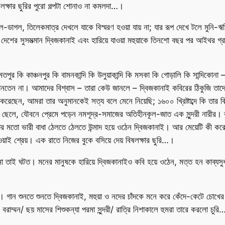
্ষার ছুরির পুরো গল্পটা শোনাও না কমলদা…।
াগল, তিলেকমাত্র দেখলে যাকে বিস্মরণ হওয়া যায় না; যার রূপ দেখে টলে মুনি-ঋষির 
দেশের সুসমত্মান দ্বিজকানাই এবং হারিয়ে যাওয়া মহুয়াকে তিনশো বছর পর আইথর গ্রাম
মতপুর কি কাঞ্চনপুর কি বামনকান্দি কি উলুয়াকান্দি কি মসকা কি গোড়ালি কি সান্দিকোন
জানতেন না। আমাদের বিশ্বাস – তারা কেউ জানলে – দ্বিজকানাই কবিরের ঠিকুজি তা
ন করেছেন, আমরা তার অনুমানকেই সত্য বলে মেনে নিয়েছি; ১৬০০ খ্রিষ্টাব্দে কি তার
 ছেলে, যৌবনে প্রেমে পড়েন নমশূদ্র-সমাজের অতিহীনকূল-জাত এক সুন্দরী নারীর। বাম
বতের মতো ভারী বাধা ঠেলতে ঠেলতে উন্মাদ হয়ে ওঠেন দ্বিজকানাই। আর মেয়েটি কী 
য়াই শ্রেয়। এক রাতে নিজের বুকে বসিয়ে দেয় বিষলক্ষার ছুরি…।
ো তাই ঘটত। মনের মানুষকে হারিয়ে দ্বিজকানাইও কবি হয়ে ওঠেন, মত্ত হন কাব্যসুধা
। গান শুনতে শুনতে দ্বিজকানাই, মহুয়া ও নদের চাঁদকে মনে করে কেঁদে-কেটে চো
বরাম্মন/ ছয় মাসের শিশুকন্যা পরমা সুন্দরী/ রাত্রি নিশাকালে হুমরা তারে করলো চুরি