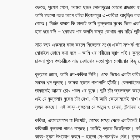
শুরুতে, সুযোগ পেলে, আমরা দুজন সোনাপুরের কোনো রাসত্মায় হ
আমি চারশো বছর আগে রচিত দ্বিজবাবুর এ-কবিতা আবৃত্তি কর
বোঝে। নির্জন রাসত্মা কি হালটে আমি কুন্তলার মুখের দিকে এক
হাত ধরে বলি – ‘কোথায় পাব কলসি কন্যা কোথায় পাব দড়ি/ তু
সাত বছর একসঙ্গে কাজ করলে নিজেদের মধ্যে একটা সম্পর্ক গড়ে
মোবাইল ফোনে কথা বলে – আমি ওর শরীরের ঘ্রাণ পাই। কুন্তলা
ঢাকনা খুলে পথচারীকে মাছ দেখানোর মতো খুলে দেখানোর কিছ
কুন্তলা জানে, আমি গল্প-কবিতা লিখি। ওকে নিয়েও একটা কবিতা 
সরসর শব্দ তুলছে। আমরা দুজনে পাশাপাশি হাঁটছি। রেললাইনের ম
তাকাতেই আমার চোখ পড়ল ওর বুকে। দুটি চাঁদ জ্বলজ্বল করছে
এই যে কুন্তলার বুকের চাঁদ দেখা, এটা আমি কোনোমতেই মাথা 
সৃজন করছে। এই কাব্য-সৃজনের যে আনন্দ ও বেদনা, উন্মাদনা ও 
কবিতা, এযাবতকালে যা লিখেছি, ঘোরের মধ্যে থেকে একটানেই লি
কবিতাটি কুন্তলা পালও পড়েছে। আমিই পড়তে দিয়েছিলাম। কবিত
কাব্য-সুষমা উপভোগ করবে – হয়তো সে-সামর্থ্যও নেই। কু