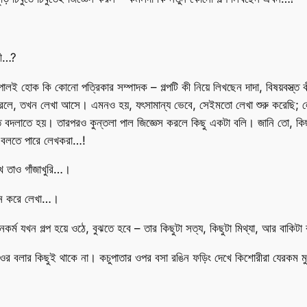
কী…?
পালই হোক কি কোনো পত্রিকার সম্পাদক – গল্পটি কী নিয়ে লিখছেন দাদা, বিষয়বস্ত
রলে, তখন লেখা আসে। এমনও হয়, যৎসামান্য ভেবে, সেইমতো লেখা শুরু করেছি; লেখা
ন্ত বদলাতে হয়। তারপরও কুন্তলা পাল জিজ্ঞেস করলে কিছু একটা বলি। জানি তো, 
থা বলতে পারে লেখকরা…!
খে তাও গাঁজাখুরি…।
্বন করে লেখা…।
্ম যখন গল্প হয়ে ওঠে, বুঝতে হবে – তার কিছুটা সত্য, কিছুটা মিথ্যা, আর বাকিট
 বলার কিছুই থাকে না। কচুপাতার ওপর বসা রঙিন ফড়িং দেখে কিশোরীরা যেরকম মু