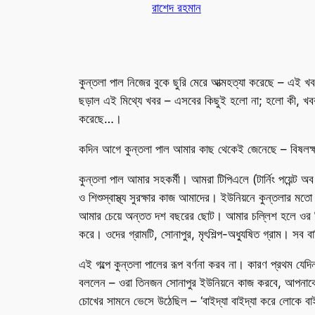
রাশেদ রহমান
কুন্তলা পাল নিজের বুকে ছুরি মেরে আত্মহত্যা করেছে – এই খ
ছড়াল এই মিথ্যে খবর – এসবের কিছুই হলো না; হলো কী, খবরটা 
করেছে…।
কদিন আগে কুন্তলা পাল আমার কাছ থেকেই জেনেছে – বিষলক্ষ
কুন্তলা পাল আমার সহকর্মী। আমরা টিপিএলে (টার্নিং পয়েন্ট অব
ও শিশুস্বাস্থ্য সুরক্ষার কাজ আমাদের। ইউনিয়নে কুন্তলা
আমার চেয়ে অন্তত দশ বছরের ছোট। আমার চল্লি­শ হলে ওর ত্র
করে। ওদের গ্রামটি, সোনাপুর, মৃৎশিল্প-অধ্যুষিত গ্রাম। সব
এই গল্পে কুন্তলা পালের রূপ বর্ণনা করব না। কারণ প্রথম য
বললেন – ওরা তিনজন সোনাপুর ইউনিয়নে কাজ করবে, আপনাকে স
চোখের সামনে ভেসে উঠেছিল – ‘বাইদ্যা বাইদ্যা করে লোকে বাইদ্