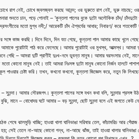
র চোখে রাগ নেই, চোখে জ্বলজ্বল করছে আনন্দ; ওর ভুরুতে রাগ নেই, ভুরু নাচছে; ও
া শুনতে চান, পড়ে শোনাই – ‘কুন্তলা পালের বুকে দুটো অলৌকিক চাঁদ/ চাঁদদুটো প্রব
্রসংগীতের মতো মুগ্ধ নদী;/ আরেকটি চাঁদ ঐশ্বর্যের আধার; নিবারণ/ করে শতকোটি সমত
ালের সঙ্গে কাজ করছি। দিনে দিনে, দিন যত গেছে, কুন্তলা পাল আমার কাছে খুলে গ
 আমাকে পুরোটাই পাঠ করে ফেলেছে। আমার পুরোটাই ওর মুখস্থ, আত্মস্থ। আমরা দ
গেছি – আমরা দুটি প্রাণীই দুঃখ-নদে ডুবন্ত মানুষ। আমার ঘরসংসার নেই, মানে
তো কোনো মানুষ নেই। তাই আমরা নিঃসঙ্গ দুটো মানুষ কোনো নির্জন হালটে পাশাপা
ূল পাওয়ার চেষ্টা করি। তখন, কখনো কখনো, কুন্তলা জিজ্ঞেস করে, নতুন কি লিখছেন
সুনন্দা। আমার সৌরজগৎ। কুন্তলা পালের সঙ্গে যখন কথা বলি, সুনন্দার প্রসঙ্গ উ
 বুঝি, মানে – বোধোদয় ঘটে আমার – বড় সুনন্দা, ছোট সুনন্দা বলে এই জগতে কেউ ন
ক শেষে ঝালমুড়ি খাচ্ছি; হাওয়া খালা ঘানিভাঙা সরিষার তেল, কাঁচামরিচ আর পেঁয়া
হয়; সেই তেলে না-আছে কোনো গন্ধ, না-আছে ঝাঁজ, তাই হাওয়া খালার ঘানিভাঙা তে
 মুড়ি চিবুতে চিবুতেই জিজ্ঞেস করল – কমলদা কি নতুন কোনো গল্প লিখছেন এখন…?