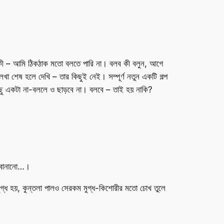
্ত কী – আমি ঠিকঠাক মতো বলতে পারি না। বলব কী বলুন, আগে
 শেষ হলে দেখি – তার কিছুই নেই। সম্পূর্ণ নতুন একটি গল্প
কিছু একটা না-বললে ও ছাড়বে না। বলবে – তাই হয় নাকি?
া বানানো…।
গ্ধ হয়, কুন্তলা পালও সেরকম মুগ্ধ-কিশোরীর মতো চোখ তুলে