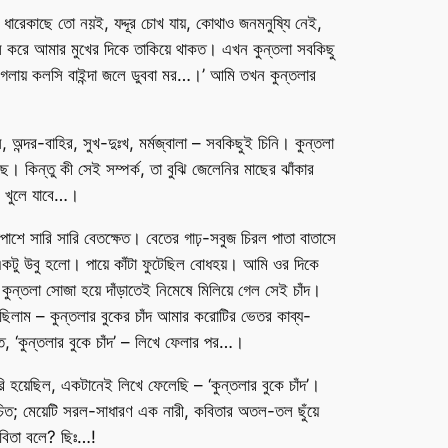
ধারেকাছে তো নয়ই, যদ্দূর চোখ যায়, কোথাও জনমনুষ্যি নেই,
ল করে আমার মুখের দিকে তাকিয়ে থাকত। এখন কুন্তলা সবকিছু
তর/ গলায় কলসি বাইন্দা জলে ডুববা মর…।’ আমি তখন কুন্তলার
ন্দর-বাহির, সুখ-দুঃখ, মর্মজ্বালা – সবকিছুই চিনি। কুন্তলা
 কিন্তু কী সেই সম্পর্ক, তা বুঝি জেলেনির মাছের ঝাঁকার
ে খুলে যাবে…।
ুপাশে সারি সারি বেতক্ষেত। বেতের গাঢ়-সবুজ চিরল পাতা বাতাসে
লে একটু উবু হলো। পায়ে কাঁটা ফুটেছিল বোধহয়। আমি ওর দিকে
ুন্তলা সোজা হয়ে দাঁড়াতেই নিমেষে মিলিয়ে গেল সেই চাঁদ।
ছিলাম – কুন্তলার বুকের চাঁদ আমার করোটির ভেতর কাব্য-
ে, ‘কুন্তলার বুকে চাঁদ’ – লিখে ফেলার পর…।
ি হয়েছিল, একটানেই লিখে ফেলেছি – ‘কুন্তলার বুকে চাঁদ’।
উচিত; মেয়েটি সরল-সাধারণ এক নারী, কবিতার অতল-তল ছুঁয়ে
বিতা বলে? ছিঃ…!