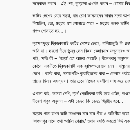
সম্বোধন করবে। এই তো, কুন্তলা এখনই বলবে – তোমার বিষলক
ভাটির দেশের মেয়ে মহুয়া, যার চোখ আসমানের তারার মতো আগল-ড
দিয়েছিল, তো, মহুয়ার গল্প শোনাতে গেলে – মহুয়ার জনক ভাটির 
গল্পও শোনাতে হয়…।
ব্রাহ্মণপুত্র দ্বিজকানাই ভাটির দেশের ছেলে, খালিয়াজুড়ি কি রহ
জানি না। হয়তো দীনেশচন্দ্র সেন কিংবা কেদারনাথ মজুমদারও 
পাই, ক্ষতি কী – ‘মহুয়া’ তো আমরা পেয়েছি। দীনেশবাবু অনুমা
কোনো একটিতে দ্বিজকানাই এক ব্রাহ্মণঘরে জন্ম নেন। বামুনের
দেশে। ধর্মের বাধা, সমাজপতি-পুরোহিতদের বাধা – কৈলাস পর্
তাদের মিলন অসম্ভব। তার চেয়ে নিজের ভবলীলা সাঙ্গ করে দেও
এখনো ঘটে, আমরা দেখি, ব্যর্থ প্রেমিকরা কবি হয়ে ওঠেন; তখন
দীনেশ বাবুর অনুমান – এটা ১৬২০ কি ১৬২১ খ্রিষ্টাব্দ হবে…।
মহুয়ার পালা তখন ভাটি অঞ্চলের ঘরে ঘরে গীত ও অভিনীত হতো
‘কাঞ্চনপুর নামে তথা আচিল গেরাম/ তথায় বসতি করতো বির্দ্দ এক 