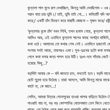
কুন্তলা পাল মুখে রাগ দেখাচ্ছিল, কিন্তু আমি দেখছিলাম – ও
পরান যাহা চায় তুমি।/ তাই, তুমি তাই গো…। কবিতাটি যদি আপনার
করে;/ একটি চাঁদ বিতরণ করে মায়াবী জোছনা – সৃজন করে/ রবীন্দ
‘কুন্তলার বুকে চাঁদ’ যখন লিখি, তখন ছমাস গেছে, কুন্তলা প
আমিও আর, এই এতদিনে কুন্তলা পালের কাছে অপাঠ্য থাকিনি,
কথা ওঠে। আমাদের তো কথার শেষ নেই। এতদিনে দুজনেই জেনে 
সংসার সবই আছে, তারপরও একা। সুখ-দুঃখের দুটো কথা বলার ম
পেলে কথা বলার জন্য পাগল হয়ে উঠি। দুঃখ-নদে সাঁতার কেটে ক
হয়েছে কিছু…?
বড়দিটা আবার কে – যদি জানতে চান, বলতেই হবে। বড়দি মানে – 
ছোট সুনন্দা হয়ে উঠেছে। হায়! আসলে, আমি কিন্তু মাঝে মাঝে
কাটে না, কে জানে…!
সেদিন, আমরা উত্তর সোনাপুরের হাওয়া খালার বাড়িতে উঠোন-বৈঠ
পাওয়াই যায় না, বড় বড় কোম্পানির বোতলজাত তেল কিনে খেতে 
থাকে; তো বৈঠক শেষে মজা করে ঝালমুড়ি খাচ্ছি; কুন্তলা পাল