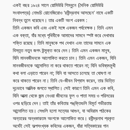
একই বছর ১৯২৪ সালে য়োমিউরি শিম্বুনে (দৈনিক য়োমিউরি
সংবাদপত্র) নোগুচি য়োনেজিরোও ‘রবীন্দ্রনাথ আসছেন’ নামে একটি
নিবন্ধ তুলে ধরেছেন। তার একটি অংশ এরকম :
তিনি একজন কবি এবং একই সঙ্গে একজন পর্যবেক্ষক। তিনি এমন
এক বক্তা, যাঁর মধ্যে পৃথিবীকে আমাদের সামনে স্পষ্ট করে দেখাবার
শক্তি রয়েছে। তিনি মানুষকে পথ দেখান এবং তাদের সামনে এক
বিস্তৃত নতুন জগৎ উন্মুক্ত করে দেন। তিনি এমন একজন মানুষ,
যিনি মানবজীবনকে আলোকিত করতে চান। তিনি এমন একজন, যিনি
মানবজীবনকে আন্দোলিত না করে থাকতে পারেন না; যিনি ভবিষ্যৎমুখী
কথা বলা এড়াতে পারেন না; যিনি যা আসতে চলেছে তা ঘোষণা না
করে থাকতে পারেন না। তিনি যে-জীবন বিশ্বাস করেন, তার ভিত্তি
দৃঢ়ভাবে আত্মিক জগতে স্থাপিত। সেই কারণে তিনি এমন এক কবি,
যিনি আত্মা থেকে জন্ম নেওয়া জীবনের ফুল ও পাতা সময় ও পরিসরের
ওপর ছড়িয়ে দেন। তাই তাঁর কবিতার পঙ্‌ক্তিগুলি বিমূর্ত গভীরতায়
আন্দোলিত হয়। সেগুলি হলো সত্যের আগুন, যা অবিরাম পাঠকের
অন্তরের অন্ধকারতম অংশকে আলোকিত করে। রবীন্দ্রনাথ প্রকৃত
অর্থেই সেই অল্পসংখ্যক কবিদের একজন, যাঁরা সত্যিকারের গান