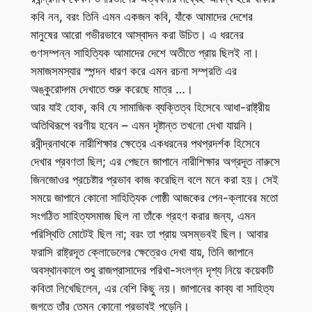
কবি নন, বরং তিনি এমন একজন কবি, যাঁকে আমাদের দেশের
মানুষের আরো গভীরভাবে আস্বাদন করা উচিত। এ ধরনের
গুণসম্পন্ন সাহিত্যিক আমাদের দেশে অতীতে প্রায় ছিলই না।
সমাজসমস্যার স্পন্দন ধারণ করে এমন রচনা সম্প্রতি এর
অঙ্কুরোদ্গম দেখাতে শুরু করেছে মাত্র …।
আর যাই হোক, কবি যে সামাজিক ব্যক্তিত্ব হিসেবে আধা-রাষ্ট্রীয়
অতিথিরূপে বরণীয় হবেন – এমন দৃষ্টান্ত তখনো দেখা যায়নি।
রবীন্দ্রনাথকে নারীশিক্ষার ক্ষেত্রে একধরনের পথপ্রদর্শক হিসেবে
দেখার প্রবণতা ছিল; এর পেছনে জাপানে নারীশিক্ষার অগ্রদূত নারুসে
জিনজোওর প্রচেষ্টার প্রভাব কাজ করেছিল বলে মনে করা হয়। সেই
সময়ে জাপানে কোনো সাহিত্যিক গোষ্ঠী আজকের পেন-ক্লাবের মতো
সংগঠিত সাহিত্যসমাজ ছিল না তাঁকে গ্রহণ করার জন্য, এমন
পরিস্থিতি মোটেই ছিল না; বরং তা প্রায় অসম্ভবই ছিল। আবার
ফরাসি রাষ্ট্রদূত ক্লোডেলের ক্ষেত্রেও দেখা যায়, তিনি জাপানে
অবস্থানকালে শুধু রাজপ্রাসাদের পরিখা-সংলগ্ন দৃশ্য নিয়ে কয়েকটি
কবিতা লিখেছিলেন, এর বেশি কিছু নয়। জাপানের কাব্য বা সাহিত্য
জগতে তাঁর তেমন কোনো প্রভাবই পড়েনি।