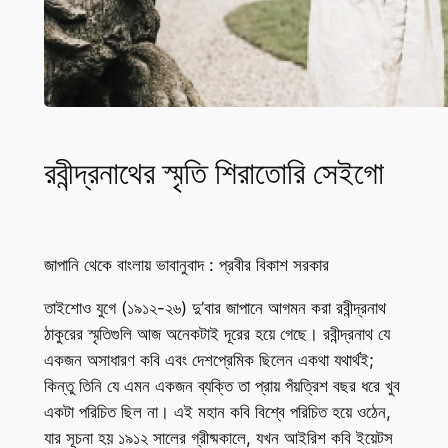
রবীন্দ্রনাথের স্মৃতি শিরাতোরি সেইগো
জাপানি থেকে বাংলায় ভাবানুবাদ : প্রবীর বিকাশ সরকার
তাইশোও যুগে (১৯১২-২৬) দু’বার জাপানে আগমন করা রবীন্দ্রনাথ
ঠাকুরের স্মৃতিগুলি আজ অনেকটাই দূরের হয়ে গেছে। রবীন্দ্রনাথ যে
একজন অসাধারণ কবি এবং দেশপ্রেমিক ছিলেন একথা যথার্থই;
কিন্তু তিনি যে এমন একজন ব্যক্তি তা প্রায় পঁয়ত্রিশ বছর ধরে খুব
একটা পরিচিত ছিল না। এই মহান কবি বিশ্বে পরিচিত হয়ে ওঠেন,
যার সূচনা হয় ১৯১২ সালের গ্রীষ্মকালে, যখন আইরিশ কবি ইয়েটস