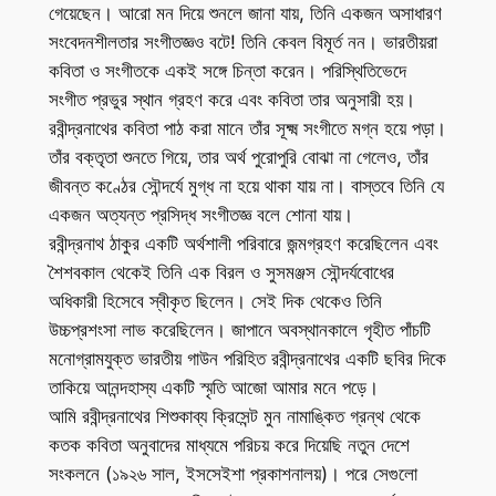
গেয়েছেন। আরো মন দিয়ে শুনলে জানা যায়, তিনি একজন অসাধারণ
সংবেদনশীলতার সংগীতজ্ঞও বটে! তিনি কেবল বিমূর্ত নন। ভারতীয়রা
কবিতা ও সংগীতকে একই সঙ্গে চিন্তা করেন। পরিস্থিতিভেদে
সংগীত প্রভুর স্থান গ্রহণ করে এবং কবিতা তার অনুসারী হয়।
রবীন্দ্রনাথের কবিতা পাঠ করা মানে তাঁর সূক্ষ্ম সংগীতে মগ্ন হয়ে পড়া।
তাঁর বক্তৃতা শুনতে গিয়ে, তার অর্থ পুরোপুরি বোঝা না গেলেও, তাঁর
জীবন্ত কণ্ঠের সৌন্দর্যে মুগ্ধ না হয়ে থাকা যায় না। বাস্তবে তিনি যে
একজন অত্যন্ত প্রসিদ্ধ সংগীতজ্ঞ বলে শোনা যায়।
রবীন্দ্রনাথ ঠাকুর একটি অর্থশালী পরিবারে জন্মগ্রহণ করেছিলেন এবং
শৈশবকাল থেকেই তিনি এক বিরল ও সুসমঞ্জস সৌন্দর্যবোধের
অধিকারী হিসেবে স্বীকৃত ছিলেন। সেই দিক থেকেও তিনি
উচ্চপ্রশংসা লাভ করেছিলেন। জাপানে অবস্থানকালে গৃহীত পাঁচটি
মনোগ্রামযুক্ত ভারতীয় গাউন পরিহিত রবীন্দ্রনাথের একটি ছবির দিকে
তাকিয়ে আনন্দহাস্য একটি স্মৃতি আজো আমার মনে পড়ে।
আমি রবীন্দ্রনাথের শিশুকাব্য ক্রিসেন্ট মুন নামাঙ্কিত গ্রন্থ থেকে
কতক কবিতা অনুবাদের মাধ্যমে পরিচয় করে দিয়েছি নতুন দেশে
সংকলনে (১৯২৬ সাল, ইসসেইশা প্রকাশনালয়)। পরে সেগুলো