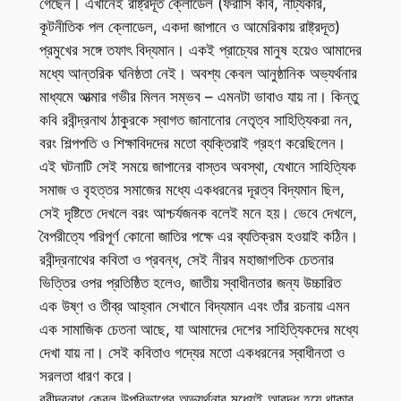
গেছেন। এখানেই রাষ্ট্রদূত ক্লোডেল (ফরাসি কবি, নাট্যকার,
কূটনীতিক পল ক্লোডেল, একদা জাপানে ও আমেরিকায় রাষ্ট্রদূত)
প্রমুখের সঙ্গে তফাৎ বিদ্যমান। একই প্রাচ্যের মানুষ হয়েও আমাদের
মধ্যে আন্তরিক ঘনিষ্ঠতা নেই। অবশ্য কেবল আনুষ্ঠানিক অভ্যর্থনার
মাধ্যমে আত্মার গভীর মিলন সম্ভব – এমনটা ভাবাও যায় না। কিন্তু
কবি রবীন্দ্রনাথ ঠাকুরকে স্বাগত জানানোর নেতৃত্ব সাহিত্যিকরা নন,
বরং শিল্পপতি ও শিক্ষাবিদদের মতো ব্যক্তিরাই গ্রহণ করেছিলেন।
এই ঘটনাটি সেই সময়ে জাপানের বাস্তব অবস্থা, যেখানে সাহিত্যিক
সমাজ ও বৃহত্তর সমাজের মধ্যে একধরনের দূরত্ব বিদ্যমান ছিল,
সেই দৃষ্টিতে দেখলে বরং আশ্চর্যজনক বলেই মনে হয়। ভেবে দেখলে,
বৈপরীত্যে পরিপূর্ণ কোনো জাতির পক্ষে এর ব্যতিক্রম হওয়াই কঠিন।
রবীন্দ্রনাথের কবিতা ও প্রবন্ধ, সেই নীরব মহাজাগতিক চেতনার
ভিত্তির ওপর প্রতিষ্ঠিত হলেও, জাতীয় স্বাধীনতার জন্য উচ্চারিত
এক উষ্ণ ও তীব্র আহ্বান সেখানে বিদ্যমান এবং তাঁর রচনায় এমন
এক সামাজিক চেতনা আছে, যা আমাদের দেশের সাহিত্যিকদের মধ্যে
দেখা যায় না। সেই কবিতাও গদ্যের মতো একধরনের স্বাধীনতা ও
সরলতা ধারণ করে।
রবীন্দ্রনাথ কেবল উপরিভাগের অভ্যর্থনার মধ্যেই আবদ্ধ হয়ে থাকার