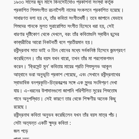
১৯৩৩ সালের জুন মাসে কিনসেইদোও প্রকাশনা সংস্থা কর্তৃক
প্রকাশিত শিশুসংগীত রচনাশৈলী নামের সংকলনে প্রকাশিত হয়েছে।
সাধারণত বলা হয় যে, তাঁর কবিতা সংগীতধর্মী। তবে জাপানে যেভাবে
শিশুদের গানকে মূলত সুরারোপিত সংগীত হিসেবে ধরা হয়, সেই
ধারণার দৃষ্টিকোণ থেকে দেখলে, বরং তাঁর কবিতাগুলি স্বাধীন ছন্দের
কাব্যরীতির আরো নিকটবর্তী বলে প্রতীয়মান হয়।
রবীন্দ্রনাথ সাত ভাই ও তিন বোনের মধ্যে সর্বকনিষ্ঠ হিসেবে জন্মগ্রহণ
করেছিলেন। তাঁর বয়স যখন বারো, তখন তাঁর মা পরলোকগমন
করেন। ‘ক্রিসেন্ট মুন’ কবিতায় মায়ের প্রতি শিশুসুলভ আকুল
আহ্বানে ভরা অনুভূতি প্রকাশ পেয়েছে, এবং সেখানে রবীন্দ্রনাথের
স্বাভাবিক বনপ্রকৃতি-চিত্রকল্পের সঙ্গে এক সুন্দর সংমিশ্রণ দেখা
যায়। এ-ধরনের উপাদানগুলো জাপানি পরিশীলিত সুরের শিশুতোষ
গানে অনুপস্থিত। সেই কারণে তার থেকে শিক্ষণীয় অনেক কিছু
রয়েছে।
রবীন্দ্রনাথ কবিতা অনুভব করেছিলেন যখন তাঁর বয়স মাত্র পাঁচ।
সেটা অত্যন্ত একটি ক্ষুদ্র কবিতা :
জল পড়ে
পাতা নড়ে