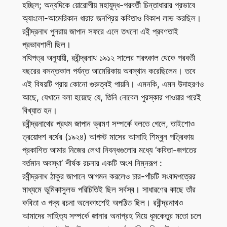
হচ্ছিল; অন্যদিকে য়োরোপীয় মহাযুদ্ধ-পরবর্তী চিন্তাধারার প্রভাবে
অ্যাংলো-আমেরিকান ধারার জনপ্রিয় কবিতাও বিকাশ লাভ করছিল।
রবীন্দ্রনাথ পুনরায় জাপান সফরে এলে তখনো এই প্রবণতাই
প্রভাবশালী ছিল।
নথিপত্র অনুযায়ী, রবীন্দ্রনাথ ১৯১২ সালের শরৎকাল থেকে পরবর্তী
বছরের বসন্তকাল পর্যন্ত আমেরিকায় অবস্থান করেছিলেন। তবে
এই বিষয়টি প্রায় কোনো গুরুত্বই পায়নি। এমনকি, এমন উদাহরণও
আছে, যেখানে বলা হয়েছে যে, তিনি নোবেল পুরস্কার পাওয়ার পরেই
বিখ্যাত হন।
রবীন্দ্রনাথের প্রথম জাপান ভ্রমণ সম্পর্কে বলতে গেলে, তাইশোও
ত্রয়োদশ বর্ষের (১৯২৪) আগস্ট মাসের আসাহি শিম্বুন পত্রিকায়
প্রকাশিত আমার নিজের লেখা নিবন্ধগুলোর মধ্যে ‘কবিতা-জগতের
বর্তমান অবস্থা’ শীর্ষক রচনার একটি অংশ নিম্নরূপ :
রবীন্দ্রনাথ ঠাকুর জাপানে আগমন করলেও চার-পাঁচটি সংবাদপত্রের
মাধ্যমে ভূমিকাসুলভ পরিচিতিই ছিল সর্বস্ব। সাধারণের কাছে তাঁর
কবিতা ও গদ্য রচনা অনেকাংশেই অপঠিত ছিল। রবীন্দ্রনাথও
আমাদের সাহিত্য সম্পর্কে জানার অনাগ্রহ নিয়ে ধূমকেতুর মতো চলে