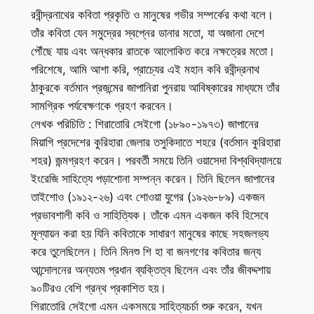
রবীন্দ্রনাথের কবিতা প্রকৃতি ও মানুষের গভীর সম্পর্কের কথা বলে।
তাঁর কবিতা যেন সমুদ্রের স্বপ্নের ডানার মতো, যা অজানা দেশে
পৌঁছে যায় এবং অন্ধকার রাতকে আলোকিত করে নক্ষত্রের মতো।
পরিশেষে, আমি আশা করি, প্রাচ্যের এই মহান কবি রবীন্দ্রনাথ
ঠাকুরকে বর্তমান প্রজন্মের জাপানিরা পুনরায় আবিষ্কারের মাধ্যমে তাঁর
সামগ্রিক পর্যবেক্ষণকে গ্রহণ করবেন।
লেখক পরিচিতি : শিরাতোরি সেইগো (১৮৯০-১৯৭৩) জাপানের
মিয়াগি প্রদেশের কুরিহারা জেলার তসুকিদাতে শহরে (বর্তমান কুরিহারা
শহর) জন্মগ্রহণ করেন। পরবর্তী সময়ে তিনি ওয়াসেদা বিশ্ববিদ্যালয়ে
ইংরেজি সাহিত্যে পড়াশোনা সম্পন্ন করেন। তিনি ছিলেন জাপানের
তাইশোও (১৯১২-২৬) এবং শোওয়া যুগের (১৯২৬-৮৯) একজন
প্রভাবশালী কবি ও সাহিত্যিক। তাঁকে এমন একজন কবি হিসেবে
মূল্যায়ন করা হয় যিনি কবিতাকে সাধারণ মানুষের কাছে সহজলভ্য
করে তুলেছিলেন। তিনি মিনশু শি হা বা জনগণের কবিতার জন্য
আন্দোলনের অন্যতম প্রধান ব্যক্তিত্ব ছিলেন এবং তাঁর জীবদ্দশায়
৯০টিরও বেশি গ্রন্থ প্রকাশিত হয়।
শিরাতোরি সেইগো এমন একসময়ে সাহিত্যচর্চা শুরু করেন, যখন