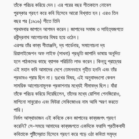
তাঁকে পরিচয় করিয়ে দেন। এর পরের বছর শীতকালে নোবেল
পুরস্কার গ্রহণ করে কবি হিসেবে আরো বিখ্যাত হন। এরও তিন
বছর পর (১৯১৬) শীতে তিনি
প্রথমবার জাপানে আগমন করেন। জাপানের সমাজ ও সাহিত্যজগতে
রবীন্দ্রনাথ আলোচনার বিষয় হয়ে ওঠেন।
এরপর তাঁর কাব্য গীতাঞ্জলি, দ্য গার্ডেনার, সমালোচনা দ্য
রিয়ালাইজেশন অফ লাইফ (সাধনা) প্রভৃতি জাপানি ভাষায় অনূদিত
হলে পাঠকদের কাছে ব্যাপক পরিচিতি লাভ করেন। কিন্তু প্রাচ্যের
এই মহান কবি আমাদের দেশে তেমনভাবে গৃহীত হননি এবং তাঁর
প্রভাবও প্রায় ছিল না। দুঃখের বিষয়, এই অনুবাদগুলো কেবল
সাময়িক আলোচনামূলক প্রকাশনার মধ্যেই সীমাবদ্ধ ছিল। যাঁরা
তাঁকে পরিচয় করিয়ে দিয়েছিলেন, তাঁদের মধ্যে য়োশিদা গেনজিরোও,
মাশিনো সাবুরোও এবং মিউরা সেকিজোওর নাম আমি স্মরণ করতে
পারি।
নির্মল আস্থাভাজন এই কবিকে কেন জাপানের কাব্যজগৎ গ্রহণ
করেনি? সে-সময়ে আমাদের কাব্যজগতে একদিকে ফরাসি প্রতীকবাদী
কবিতাকে পুষ্টিস্রোত হিসেবে গ্রহণ করে গড়ে ওঠা কবিতা সমৃদ্ধ