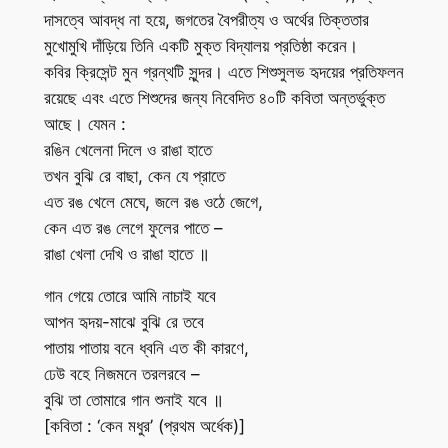
দাসত্বে আবদ্ধ না হয়ে, জগতের বৈপরীত্য ও অর্থের তিক্ততার
মুখোমুখি দাঁড়িয়ে তিনি একটি মুক্ত বিদ্যালয় প্রতিষ্ঠা করেন।
কবির ক্রিসেন্ট মুন গ্রন্থটি সুন্দর। এতে শিশুসুলভ হৃদয়ের প্রতিফলন
রয়েছে এবং এতে শিশুদের জন্য নিবেদিত ৪০টি কবিতা অন্তর্ভুক্ত
আছে। যেমন :
রঙিন খেলেনা দিলে ও রাঙা হাতে
তখন বুঝি রে বাছা, কেন যে প্রাতে
এত রঙ খেলে মেঘে, জলে রঙ ওঠে জেগে,
কেন এত রঙ লেগে ফুলের পাতে –
রাঙা খেলা দেখি ও রাঙা হাতে ॥
গান গেয়ে তোরে আমি নাচাই যবে
আপন হৃদয়-মাঝে বুঝি রে তবে
পাতায় পাতায় বনে ধ্বনি এত কী কারণে,
ঢেউ বহে নিজমনে তরলরবে –
বুঝি তা তোমারে গান শুনাই যবে ॥
[কবিতা : ‘কেন মধুর’ (প্রথম অর্ধেক)]