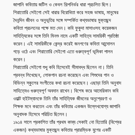
জাপানি কবিতায় জটিল ও কেবল শিল্পনির্ভর ধারা প্রচলিত ছিল।
শিরাতোরি সেইগো সেই ধারার বিরোধিতা করে সহজ ভাষায়, মানুষের
দৈনন্দিন জীবন ও অনুভূতির সঙ্গে সম্পর্কিত কথ্যভাষার মুক্তছন্দ
কবিতা প্রচলনের পক্ষে মত দেন। কবি ফুকুদা মাসাওসহ কয়েকজন
সাহিত্যিকের সঙ্গে তিনি মিনশু নামে একটি সাহিত্য সাময়িকী প্রতিষ্ঠা
করেন। এই সাময়িকীকে কেন্দ্র করেই জনগণের কবিতা আন্দোলন
গড়ে ওঠে এবং শিরাতোরি সেইগো এতে গুরুত্বপূর্ণ ভূমিকা পালন
করেন।
শিরাতোরি সেইগো শুধু কবি হিসেবেই সীমাবদ্ধ ছিলেন না। তিনি
প্রবন্ধ লিখেছেন, লোকগান রচনা করেছেন এবং শিশুদের গান ও
বিভিন্ন স্কুলের সংগীতের কথা রচনা করেছেন। এছাড়া তিনি অনুবাদ
সাহিত্যেও গুরুত্বপূর্ণ অবদান রাখেন। বিশেষ করে আমেরিকান কবি
ওয়াল্ট হুইটম্যানকে তিনি তাঁর সাহিত্যিক জীবনের অনুপ্রেরণা ও
শিক্ষক মনে করতেন এবং তাঁর কবিতার একজন উল্লেখযোগ্য জাপানি
অনুবাদক হিসেবে পরিচিত ছিলেন।
১৯১৪ সালে প্রকাশিত তাঁর প্রথম কাব্য সেকাই নো হিতোরি (বিশ্বের
একজন) কথ্যভাষার মুক্তছন্দ কবিতার প্রারম্ভিক যুগের একটি