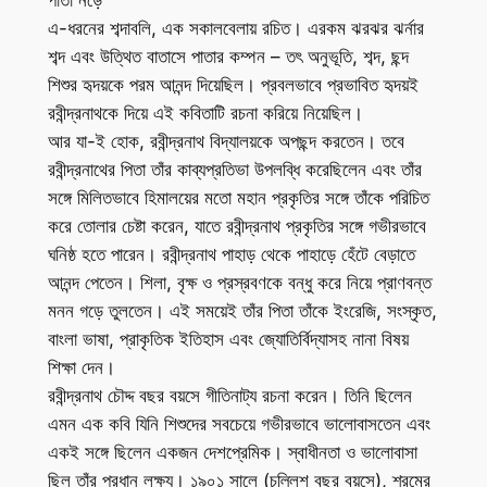
এ-ধরনের শব্দাবলি, এক সকালবেলায় রচিত। এরকম ঝরঝর ঝর্নার
শব্দ এবং উত্থিত বাতাসে পাতার কম্পন – তৎ অনুভূতি, শব্দ, ছন্দ
শিশুর হৃদয়কে পরম আনন্দ দিয়েছিল। প্রবলভাবে প্রভাবিত হৃদয়ই
রবীন্দ্রনাথকে দিয়ে এই কবিতাটি রচনা করিয়ে নিয়েছিল।
আর যা-ই হোক, রবীন্দ্রনাথ বিদ্যালয়কে অপছন্দ করতেন। তবে
রবীন্দ্রনাথের পিতা তাঁর কাব্যপ্রতিভা উপলব্ধি করেছিলেন এবং তাঁর
সঙ্গে মিলিতভাবে হিমালয়ের মতো মহান প্রকৃতির সঙ্গে তাঁকে পরিচিত
করে তোলার চেষ্টা করেন, যাতে রবীন্দ্রনাথ প্রকৃতির সঙ্গে গভীরভাবে
ঘনিষ্ঠ হতে পারেন। রবীন্দ্রনাথ পাহাড় থেকে পাহাড়ে হেঁটে বেড়াতে
আনন্দ পেতেন। শিলা, বৃক্ষ ও প্রস্রবণকে বন্ধু করে নিয়ে প্রাণবন্ত
মনন গড়ে তুলতেন। এই সময়েই তাঁর পিতা তাঁকে ইংরেজি, সংস্কৃত,
বাংলা ভাষা, প্রাকৃতিক ইতিহাস এবং জ্যোতির্বিদ্যাসহ নানা বিষয়
শিক্ষা দেন।
রবীন্দ্রনাথ চৌদ্দ বছর বয়সে গীতিনাট্য রচনা করেন। তিনি ছিলেন
এমন এক কবি যিনি শিশুদের সবচেয়ে গভীরভাবে ভালোবাসতেন এবং
একই সঙ্গে ছিলেন একজন দেশপ্রেমিক। স্বাধীনতা ও ভালোবাসা
ছিল তাঁর প্রধান লক্ষ্য। ১৯০১ সালে (চল্লিশ বছর বয়সে), শ্রমের