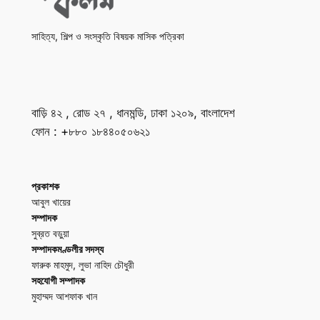
সাহিত্য, শিল্প ও সংস্কৃতি বিষয়ক মাসিক পত্রিকা
বাড়ি ৪২ , রোড ২৭ , ধানমন্ডি, ঢাকা ১২০৯, বাংলাদেশ
ফোন : +৮৮০ ১৮৪৪০৫০৬২১
প্রকাশক
আবুল খায়ের
সম্পাদক
সুব্রত বড়ুয়া
সম্পাদকমণ্ডলীর সদস্য
ফারুক মাহমুদ, লুভা নাহিদ চৌধুরী
সহযোগী সম্পাদক
মুহাম্মদ আশফাক খান