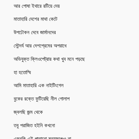
আর পোষা ইথারে রটিয়ে দেয়
মাতাহারি দেশের মাথা কেটে
উপঢৌকন দেবে জার্মানদের
সৌন্দর্য আর দেশপ্রেমের অপরাধে
অভিযুক্ত ক্লিওপেট্রার কথা খুব মনে পড়ছে
হা হতোস্মি
আমি মাতাহারি এক নাইটিংগেল
বুকের রক্তে ফুটিয়েছি নীল গোলাপ
জ্বলছি জন্ম থেকে
তবু পরাজিত হইনি কখনো
এমনকি এই পাতানো মৃত্যুমঞ্চেও না