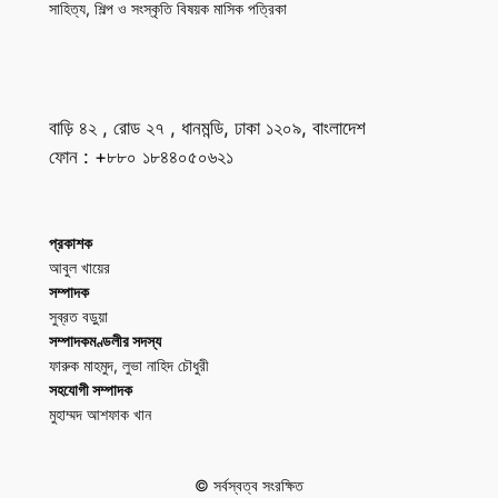
সাহিত্য, শিল্প ও সংস্কৃতি বিষয়ক মাসিক পত্রিকা
বাড়ি ৪২ , রোড ২৭ , ধানমন্ডি, ঢাকা ১২০৯, বাংলাদেশ
ফোন : +৮৮০ ১৮৪৪০৫০৬২১
প্রকাশক
আবুল খায়ের
সম্পাদক
সুব্রত বড়ুয়া
সম্পাদকমণ্ডলীর সদস্য
ফারুক মাহমুদ, লুভা নাহিদ চৌধুরী
সহযোগী সম্পাদক
মুহাম্মদ আশফাক খান
© সর্বস্বত্ব সংরক্ষিত