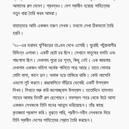
আমাদের গল্প দেবেন। প্রবন্ধও। দেশ স্বাধীন হয়েছে সাহিত্যের
নতুন ধারা তৈরি করব আমরা।
বাহাত্তরে আমি একজন তরুণ লেখক। তখনো লেখা ঠিকমতো তৈরি
হয়নি।
’৭০-এর ভয়াবহ ঘূর্ণিঝড়ের তাণ্ডব দেখে এসেছি। ঘুরেছি পটুয়াখালীর
বিভিন্ন এলাকা। একটি ছোট চর ছিল। সেখানে মানুষের বসতি এবং
গাছপালা ছিল। দেখলাম পুরো চর শূন্য, কিছু নেই। এক জায়গায়
দেখলাম একজন মহিলা অর্ধেক পানিতে পড়ে আছে। হাতে সোনার
মোটা বালা, কানে দুল। অবাক হয়ে তাকিয়ে থাকি। কেউ আসেনি
এগুলো লুট করতে। রাঙাবালিতে দাঁড়িয়ে ভেবেছি একটি উপন্যাস
লিখব। লিখতে শুরু করি জলোচ্ছ্বাস উপন্যাস। ততোদিনে হাসনাত
সাহেব আমার তিনটি গল্প ছেপেছেন। মফস্বল শহর থেকে উঠে আসা
একজন লেখককে তিনি মনের আনন্দে ভরিয়েছেন। তাঁর কাছে
কৃতজ্ঞতা প্রকাশ করি। বুঝতে পারি, প্রবীণ-নবীন লেখককে দিয়ে
তিনি স্বাধীন দেশের সাহিত্যের স্রোত তৈরি করছেন।