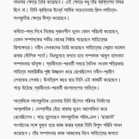
সাধনার ক্ষেত্র তৈরি করেছেন। এই ক্ষেত্র শুধু তাঁর ব্যক্তিগত বিষয়
ছিল না। তিনি ব্যক্তির ঊর্ধ্বে সার্বিক সচেতনতায় শিল্প-সাহিত্য-
সংস্কৃতির ক্ষেত্র দীপ্ত করেছেন।
কবিতা-গদ্য লিখে নিজের সৃজনশীল ভুবন যেমন পরিচর্যা করেছেন,
তেমন সম্পাদকের গভীর বোধের নিষ্ঠায় গড়েছেন সাহিত্যের
শিল্পক্ষেত্র। নবীন লেখকদের তৈরি করেছেন সাহিত্যের স্রোত বহমান
রাখার মৌলিক শর্তে। নিঃসন্দেহে বলতে হবে সম্পাদক আবুল হাসনাত
সম্পাদনার বটবৃক্ষ। স্বাধীনতা-পরবর্তী সময়ে দৈনিক
সংবাদ
পত্রিকার
সাহিত্য সাময়িকীর পৃষ্ঠা উজ্জ্বল করে রেখেছিলেন নবীন-প্রবীণ
লেখকের লেখায়। ঊনত্রিশ বছর ধরে তিনি এই কাজটি করেছেন।
গড়ে উঠেছে স্বাধীনতা-পরবর্তী বাংলাদেশের সাহিত্য।
অন্যদিকে সাংস্কৃতিক চেতনায় তিনি ছিলেন পরিসর নির্মাণের
অগ্রপথিক। দেশবাসীর বেঁচে থাকার ভুবন আলোকিত করে
রেখেছিলেন। গড়ে তুলেছেন সাংস্কৃতিক পরিমণ্ডল। ‘ছায়ানট’
সংগঠনের সঙ্গে যুক্ত হয়ে কাজ করার দ্বারা তিনি বিপুল পরিধি সাধন
করেছেন। তাঁর সম্পাদনার কাজ আজকের দিনে সাহিত্যের জগতে