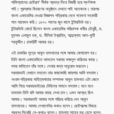
পাকিস্তানের ছোটগল্প’ শীর্ষক প্রবন্ধ লিখে বিজয়ী হয়ে স্বর্ণপদক
পাই। পুরস্কার বিতরণের অনুষ্ঠানে দেখতে পাই অনেককে। তারপর
বাংলা একাডেমির দেওয়া বিজ্ঞাপন পত্রিকায় দেখে গবেষণা সহকারী
পদে আবেদন করি। ১৯৭০ সালের জুন মাসে ইন্টারভিউ হয়।
ইন্টারভিউ বোর্ডে ছিলেন বাংলা একাডেমির পরিচালক কবীর চৌধুরী, ড.
মুহম্মদ এনামুল হক, ড. নীলিমা ইব্রাহিম, আব্দুল্লাহ আল-মুতী
শরফুদ্দীন। চাকরিটি আমার হয়।
এই চাকরির সূত্রে আবুল হাসনাতের সঙ্গে আমার যোগাযোগ হয়।
তিনি বাংলা একাডেমিতে আসতেন সরদার ফজলুল করিমের কাছে।
সময় কাটাতেন তাঁর সঙ্গে। লেখার জন্য অনুরোধ করতেন।
সরদারভাই যেখানে বসতেন তার কাছাকাছি জায়গায় আমি বসতাম।
সংবাদ
পত্রিকার সাহিত্যপাতার সম্পাদক আবুল হাসনাত এটা জেনে
আমি গিয়ে সরদারভাইয়ের টেবিলের সামনে বসতাম। মনে মনে
ভাবতাম তিনি যদি আমার কাছে লেখা চান। এমন আগ্রহ ছিল
আমার। সরদারভাই আমার সঙ্গে পরিচয় করিয়ে দেন আবুল
হাসনাতের। আমার লেখালেখির কথাও বলেন। ছোটগল্পের বিষয়ে
প্রবন্ধ লিখেছি সে-কথাও বলেন। হাসনাত সাহেব মৃদু হেসে বলেন,