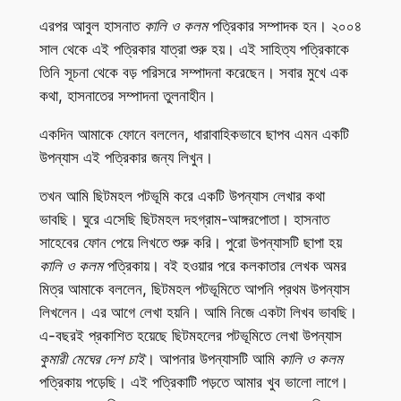
এরপর আবুল হাসনাত
কালি ও কলম
পত্রিকার সম্পাদক হন। ২০০৪
সাল থেকে এই পত্রিকার যাত্রা শুরু হয়। এই সাহিত্য পত্রিকাকে
তিনি সূচনা থেকে বড় পরিসরে সম্পাদনা করেছেন। সবার মুখে এক
কথা, হাসনাতের সম্পাদনা তুলনাহীন।
একদিন আমাকে ফোনে বললেন, ধারাবাহিকভাবে ছাপব এমন একটি
উপন্যাস এই পত্রিকার জন্য লিখুন।
তখন আমি ছিটমহল পটভূমি করে একটি উপন্যাস লেখার কথা
ভাবছি। ঘুরে এসেছি ছিটমহল দহগ্রাম-আঙ্গরপোতা। হাসনাত
সাহেবের ফোন পেয়ে লিখতে শুরু করি। পুরো উপন্যাসটি ছাপা হয়
কালি ও কলম
পত্রিকায়। বই হওয়ার পরে কলকাতার লেখক অমর
মিত্র আমাকে বললেন, ছিটমহল পটভূমিতে আপনি প্রথম উপন্যাস
লিখলেন। এর আগে লেখা হয়নি। আমি নিজে একটা লিখব ভাবছি।
এ-বছরই প্রকাশিত হয়েছে ছিটমহলের পটভূমিতে লেখা উপন্যাস
কুমারী
মেঘের
দেশ
চাই
। আপনার উপন্যাসটি আমি
কালি ও কলম
পত্রিকায় পড়েছি। এই পত্রিকাটি পড়তে আমার খুব ভালো লাগে।