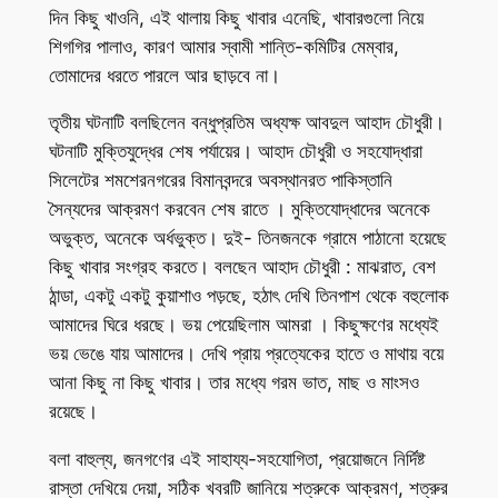
দিন কিছু খাওনি, এই থালায় কিছু খাবার এনেছি, খাবারগুলো নিয়ে
শিগগির পালাও, কারণ আমার স্বামী শান্তি-কমিটির মেম্বার,
তোমাদের ধরতে পারলে আর ছাড়বে না।
তৃতীয় ঘটনাটি বলছিলেন বন্ধুপ্রতিম অধ্যক্ষ আবদুল আহাদ চৌধুরী।
ঘটনাটি মুক্তিযুদ্ধের শেষ পর্যায়ের। আহাদ চৌধুরী ও সহযোদ্ধারা
সিলেটের শমশেরনগরের বিমানবন্দরে অবস্থানরত পাকিস্তানি
সৈন্যদের আক্রমণ করবেন শেষ রাতে । মুক্তিযোদ্ধাদের অনেকে
অভুক্ত, অনেকে অর্ধভুক্ত। দুই- তিনজনকে গ্রামে পাঠানো হয়েছে
কিছু খাবার সংগ্রহ করতে। বলছেন আহাদ চৌধুরী : মাঝরাত, বেশ
ঠান্ডা, একটু একটু কুয়াশাও পড়ছে, হঠাৎ দেখি তিনপাশ থেকে বহুলোক
আমাদের ঘিরে ধরছে। ভয় পেয়েছিলাম আমরা । কিছুক্ষণের মধ্যেই
ভয় ভেঙে যায় আমাদের। দেখি প্রায় প্রত্যেকের হাতে ও মাথায় বয়ে
আনা কিছু না কিছু খাবার। তার মধ্যে গরম ভাত, মাছ ও মাংসও
রয়েছে।
বলা বাহুল্য, জনগণের এই সাহায্য-সহযোগিতা, প্রয়োজনে নির্দিষ্ট
রাস্তা দেখিয়ে দেয়া, সঠিক খবরটি জানিয়ে শত্রুকে আক্রমণ, শত্রুর