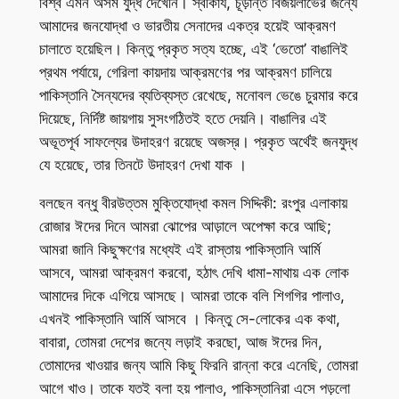
বিশ্ব এমন অসম যুদ্ধ দেখেনি। স্বীকার্য, চূড়ান্ত বিজয়লাভের জন্যে
আমাদের জনযোদ্ধা ও ভারতীয় সেনাদের একত্র হয়েই আক্রমণ
চালাতে হয়েছিল। কিন্তু প্রকৃত সত্য হচ্ছে, এই ‘ভেতো’ বাঙালিই
প্রথম পর্যায়ে, গেরিলা কায়দায় আক্রমণের পর আক্রমণ চালিয়ে
পাকিস্তানি সৈন্যদের ব্যতিব্যস্ত রেখেছে, মনোবল ভেঙে চুরমার করে
দিয়েছে, নির্দিষ্ট জায়গায় সুসংগঠিতই হতে দেয়নি। বাঙালির এই
অভূতপূর্ব সাফল্যের উদাহরণ রয়েছে অজস্র। প্রকৃত অর্থেই জনযুদ্ধ
যে হয়েছে, তার তিনটে উদাহরণ দেখা যাক ।
বলছেন বন্ধু বীরউত্তম মুক্তিযোদ্ধা কমল সিদ্দিকী: রংপুর এলাকায়
রোজার ঈদের দিনে আমরা ঝোপের আড়ালে অপেক্ষা করে আছি;
আমরা জানি কিছুক্ষণের মধ্যেই এই রাস্তায় পাকিস্তানি আর্মি
আসবে, আমরা আক্রমণ করবো, হঠাৎ দেখি ধামা-মাথায় এক লোক
আমাদের দিকে এগিয়ে আসছে। আমরা তাকে বলি শিগগির পালাও,
এখনই পাকিস্তানি আর্মি আসবে । কিন্তু সে-লোকের এক কথা,
বাবারা, তোমরা দেশের জন্যে লড়াই করছো, আজ ঈদের দিন,
তোমাদের খাওয়ার জন্য আমি কিছু ফিরনি রান্না করে এনেছি, তোমরা
আগে খাও। তাকে যতই বলা হয় পালাও, পাকিস্তানিরা এসে পড়লো