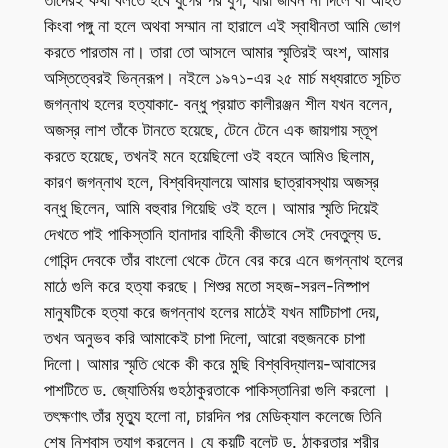
তাঁদেরই কথা বলতে হবে যুগের পর যুগ, যারা জীবন না দিলে বা আহত
কিংবা পঙ্গু না হলে অথবা সম্মান না হারালে এই স্বাধীনতা আমি ভোগ
করতে পারতাম না। তারা তো আসলে আমার স্মৃতিরই অংশ, আমার
অস্তিত্বেরই ভিন্নরূপ। নইলে ১৯৭১-এর ২৫ মার্চ মধ্যরাতে সূচিত
জগন্নাথ হলের হত্যাকা-ে বন্ধু প্রয়াত কালীরঞ্জন শীল যখন বলেন,
অজস্র লাশ তাঁকে টানতে হয়েছে, টেনে টেনে এক জায়গায় স্তূপ
করতে হয়েছে, তখনই মনে হয়েছিলো ওই বহনে আমিও ছিলাম,
কারণ জগন্নাথ হলে, বিশ্ববিদ্যালয়ে আমার ছাত্রাবস্থায় অজস্র
বন্ধু ছিলেন, আমি বহুবার গিয়েছি ওই হলে। আমার স্মৃতি দিয়েই
দেখতে পাই পাকিস্তানি হানাদার বাহিনী কীভাবে সেই দেবতুল্য ড.
গোবিন্দ দেবকে তাঁর বাংলো থেকে টেনে বের করে এনে জগন্নাথ হলের
মাঠে গুলি করে হত্যা করছে। শিশুর মতো সহজ-সরল-নিষ্পাপ
মানুষটিকে হত্যা করে জগন্নাথ হলের মাঠেই যখন মাটিচাপা দেয়,
তখন অনুভব করি আমাকেই চাপা দিলো, আরো বহুজনকে চাপা
দিলো। আমার স্মৃতি থেকে কী করে মুছি বিশ্ববিদ্যালয়-আবাসের
পাশটিতে ড. জ্যোতির্ময় গুহঠাকুরতাকে পাকিস্তানিরা গুলি করলো ।
তৎক্ষণাৎ তাঁর মৃত্যু হলো না, চারদিন পর মেডিক্যাল কলেজে তিনি
শেষ নিশ্বাস ত্যাগ করলেন। যে কয়টি বুলেট ড. ঠাকুরতার শরীর