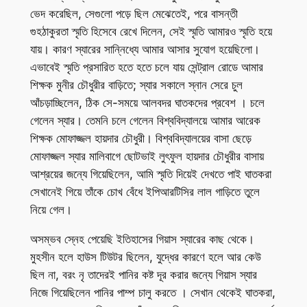
ভেদ করেছিল, সেগুলো পড়ে ছিল মেঝেতেই, পরে বাসন্তী
গুহঠাকুরতা স্মৃতি হিসেবে রেখে দিলেন, সেই স্মৃতি আমারও স্মৃতি হয়ে
যায়। কারণ স্যারের সান্নিধ্যে আমার আসার সুযোগ হয়েছিলো।
এভাবেই স্মৃতি প্রসারিত হতে হতে চলে যায় সেন্ট্রাল রোডে আমার
শিক্ষক মুনীর চৌধুরীর বাড়িতে; স্যার সকালে স্নান সেরে চুল
আঁচড়াচ্ছিলেন, ঠিক সে-সময়ে আলবদর ঘাতকদের প্রবেশ । চলে
গেলেন স্যার। তেমনি চলে গেলেন বিশ্ববিদ্যালয়ে আমার আরেক
শিক্ষক মোফাজ্জল হায়দার চৌধুরী। বিশ্ববিদ্যালয়ের বাসা ছেড়ে
মোফাজ্জল স্যার মালিবাগে ছোটভাই লুৎফুল হায়দার চৌধুরীর বাসায়
আশ্রয়ের জন্যে গিয়েছিলেন, আমি স্মৃতি দিয়েই দেখতে পাই ঘাতকরা
সেখানেই গিয়ে তাঁকে চোখ বেঁধে ইপিআরটিসির লাল গাড়িতে তুলে
নিয়ে গেল।
অসম্ভব স্নেহ পেয়েছি ইতিহাসের গিয়াস স্যারের কাছ থেকে।
মুহসীন হলে হাউস টিউটর ছিলেন, যুদ্ধের কারণে হলে আর কেউ
ছিল না, বরং নৃ তাদেরই পানির কষ্ট দূর করার জন্যে গিয়াস স্যার
নিজে গিয়েছিলেন পানির পাম্প চালু করতে । সেখান থেকেই ঘাতকরা,