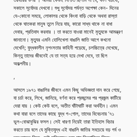
তরবারির উপর । আমরা কেউই নিশ্চিত ছিলাম না যে, কাল বাঁচবো,
সকালে সূর্যোদয় দেখবো। শুধু সূর্যোদয় পর্যন্ত অপেক্ষা কেন- দিনের
যে-কোনো সময়ে, লোকালয় থেকে কিংবা বাড়ি থেকে অথবা রাস্তা
থেকে ঘাতকরা মানুষ তুলে নিয়ে যায়, কারো সাধ্য থাকে না বাধা
দেবার, প্রতিবাদ করবার । তা করতে যাওয়া মানেই মৃত্যুকে আমন্ত্রণ
জানানো। মৃত্যুর এমনি হোলিখেলা বাঙালি জাতি আগে কখনো
দেখেনি; যুদ্ধকালীন নৃশংসতার কাহিনী পড়েছে, চলচ্চিত্রে দেখেছে,
কিন্তু তাদের জীবনেই যে তা সত্য হয়ে দেখা দেবে, তা ছিল
অকল্পনীয়।
,
আসলে ১৯৭১ বাঙালির জীবনে এমন কিছু অভিজ্ঞতা দান করে গেছে,
যা চর্চা করে, লিখে, জানিয়ে, বর্ণনা করে প্রজন্মের পর প্রজন্ম কাটিয়ে
দেয়া যায় । কেউ কেউ বলে, অতীত ঘাঁটাঘাটি করা অর্থহীন। এমন
কথা যারা বলে তাদের কাছে যুদ্ধ গ-গোল, তাদের বিবেচনায় ‘৭১
ভুল-বোঝাবুঝির ফসল। সেই ধারণা নিয়েই তারা ইতিহাস বিচার
করতে চায় বলে যে মুক্তিযুদ্ধ এই বাঙালি জাতির সবচেয়ে বড় গর্ব ও