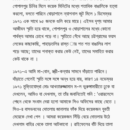
গোপালপুর চিনির মিলে কয়েক মিনিটের মধ্যে শতাধিক বাঙালিকে হত্যা
করলো, বলতে পারিনে ঘোড়াশালে ন্যাশনাল জুট মিলে ১ ডিসেম্বর
১৯৭১ এক সাথে ৯৫ জনকে গুলি করে মারে। এইসব দৃশ্য আমার
আজীবন স্মৃতি হয়ে থাকে, গোপালপুর ও ঘোড়াশালের মধ্যে কোনো
পার্থক্য আমার চোখে পড়ে না। স্মৃতিতে গেঁথে আছে চট্টগ্রামের ফয়স
লেকের কাছাকাছি, পাহাড়তলির রাস্ত ায় শত শত বাঙালির লাশ
পড়ে আছে; তাদের শনাক্ত করার কেউ নেই, তাদের সমাহিত করার
কেউ থাকে না ।
১৯৭১-এ আমি মা-বোন, স্ত্রী-কন্যার সামনে দাঁড়াতে পারিনে।
দাঁড়াতে গেলেই স্মৃতি সঙ্গে সঙ্গে অন্ধ হয়ে যায়, কারণ ১৪ নভেম্বর
১৯৭১ মুক্তিযোদ্ধা মোঃ আখতারুজ্জামান ম-ল ভুরুঙ্গামারীতে ঢুকে যা
দেখলেন, আমিও যা দেখলাম, তা তাঁর জবানিতেই শুনি : ‘ওয়ারলেসে
পেছন থেকে সংবাদ দেয়া হলো আমাকে সিও অফিসের কাছে যেতে ।
সিও-র বাসভবনের দোতলায় জানালার ফাঁক দিয়ে কয়েকজন যুবতী
মেয়েকে দেখা গেল । আমরা কয়েকজন সিঁড়ি বেয়ে দোতলায় উঠে
দেখলাম বাহির থেকে তালা আটকানো । রাইফেলের বাঁট দিয়ে তালা