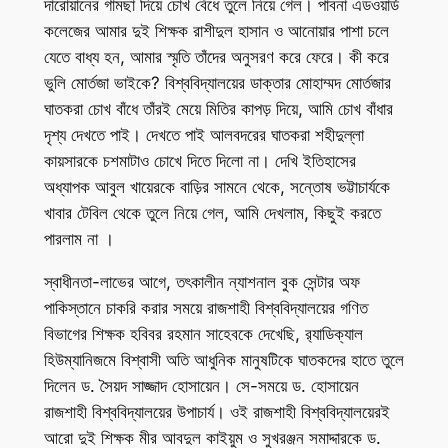
দারোয়ানের গামছা দিয়ে চোখ বেঁধে তুলে নিয়ে গেল। পাবনা এডওয়ার্ড
কলেজের আমার দুই শিক্ষক রাশীদুল হাসান ও আনোয়ার পাশা চলে
যেতে বাধ্য হন, আমার স্মৃতি তাঁদের অনুসরণ করে ফেরে। কী করে
ভুলি মোর্তজা ভাইকে? বিশ্ববিদ্যালয়ের ডাক্তার মোহাম্মদ মোর্তজার
ঘাতকরা চোখ বাঁধে তাঁরই মেয়ে মিতির কাপড় দিয়ে, আমি চোখ বাঁধার
দৃশ্য দেখতে পাই। দেখতে পাই আলবদরের ঘাতকরা শহীদুল্লা
কায়সারকে চশমাটাও চোখে দিতে দিলো না। দেখি ইতিহাসের
অধ্যাপক আবুল খায়েরকে বাড়ির সামনে থেকে, সন্তোষ ভট্টাচার্যকে
খাবার টেবিল থেকে তুলে নিয়ে গেল, আমি দেখলাম, কিছুই করতে
পারলাম না ।
স্বাধীনতা-লাভের আগে, তৎকালীন ন্যাশনাল বুক সেন্টার অফ
পাকিস্তানে চাকরি করার সময়ে রাজশাহী বিশ্ববিদ্যালয়ের গণিত
বিভাগের শিক্ষক হবিবর রহমান সাহেবকে দেখেছি, র‌্যাডিক্যাল
হিউম্যানিজমে বিশ্বাসী অতি আধুনিক মানুষটিকে ঘাতকদের হাতে তুলে
দিলেন ড. সৈয়দ সাজ্জাদ হোসায়েন। সে-সময়ে ড. হোসায়েন
রাজশাহী বিশ্ববিদ্যালয়ের উপাচার্য। ওই রাজশাহী বিশ্ববিদ্যালয়েরই
আরো দুই শিক্ষক মীর আবদুল কাইয়ুম ও সুখরঞ্জন সমাদ্দারকে ড.