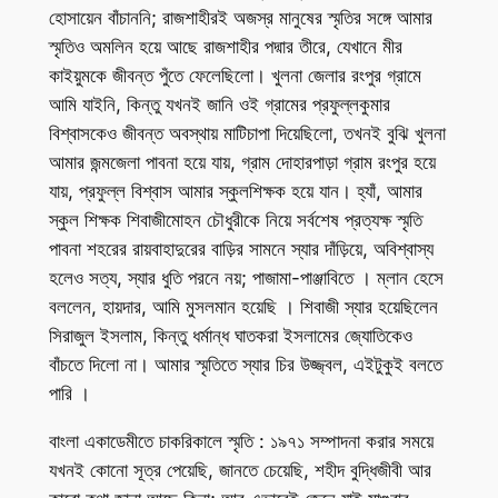
হোসায়েন বাঁচাননি; রাজশাহীরই অজস্র মানুষের স্মৃতির সঙ্গে আমার
স্মৃতিও অমলিন হয়ে আছে রাজশাহীর পদ্মার তীরে, যেখানে মীর
কাইয়ুমকে জীবন্ত পুঁতে ফেলেছিলো। খুলনা জেলার রংপুর গ্রামে
আমি যাইনি, কিন্তু যখনই জানি ওই গ্রামের প্রফুল্লকুমার
বিশ্বাসকেও জীবন্ত অবস্থায় মাটিচাপা দিয়েছিলো, তখনই বুঝি খুলনা
আমার জন্মজেলা পাবনা হয়ে যায়, গ্রাম দোহারপাড়া গ্রাম রংপুর হয়ে
যায়, প্রফুল্ল বিশ্বাস আমার স্কুলশিক্ষক হয়ে যান। হ্যাঁ, আমার
স্কুল শিক্ষক শিবাজীমোহন চৌধুরীকে নিয়ে সর্বশেষ প্রত্যক্ষ স্মৃতি
পাবনা শহরের রায়বাহাদুরের বাড়ির সামনে স্যার দাঁড়িয়ে, অবিশ্বাস্য
হলেও সত্য, স্যার ধুতি পরনে নয়; পাজামা-পাঞ্জাবিতে । ম্লান হেসে
বললেন, হায়দার, আমি মুসলমান হয়েছি । শিবাজী স্যার হয়েছিলেন
সিরাজুল ইসলাম, কিন্তু ধর্মান্ধ ঘাতকরা ইসলামের জ্যোতিকেও
বাঁচতে দিলো না। আমার স্মৃতিতে স্যার চির উজ্জ্বল, এইটুকুই বলতে
পারি ।
বাংলা একাডেমীতে চাকরিকালে স্মৃতি : ১৯৭১ সম্পাদনা করার সময়ে
যখনই কোনো সূত্র পেয়েছি, জানতে চেয়েছি, শহীদ বুদ্ধিজীবী আর