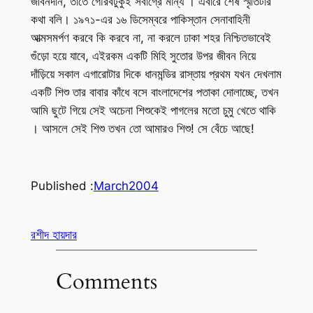
জীবনদান, তাতে গৌরবটুকুই সর্বাগ্রে মান্য । এবারে শেষ স্মৃতিটার
কথা বলি। ১৯৭১-এর ১৬ ডিসেম্বরে পাকিস্তান সেনাবাহিনী
আত্মসমর্পণ করবে কি করবে না, না করলে ঢাকা শহর নিশ্চিতভাবেই
গুঁড়ো হয়ে যাবে, এইরকম একটি মিহি সুতোর উপর জীবন নিয়ে
দাঁড়িয়ে সকাল এগারোটার দিকে ধানমন্ডির রাস্তায় প্রথম যখন দেখলাম
একটি শিশু তার বাবার কাঁধে বসে বাংলাদেশের পতাকা দোলাচ্ছে, তখন
আমি ছুটে গিয়ে সেই অচেনা শিশুকেই পাগলের মতো চুমু খেতে থাকি
। আসলে সেই শিশু তখন তো আমারও শিশু! সে বেঁচে আছে!
Published :
March
2004
রশীদ হায়দার
Comments