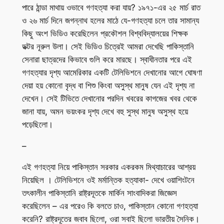
পারে ঠান্ডা মাথায় ওভাবে গণহত্যা করা যায়? ১৯৭১-এর ২৫ মার্চ রাত
ও ২৬ মার্চ দিনে জগন্নাথ হলের মাঠে যে-গণহত্যা চলে তার সামান্য
কিছু অংশ ভিডিও করেছিলেন প্রকৌশল বিশ্ববিদ্যালয়ের শিক্ষক
ডক্টর নূরুল উলা। সেই ভিডিও চিত্রেই আমরা দেখেছি পাকিস্তানি
সেনারা ছাত্রদের কিভাবে গুলি করে মারছে। স্বাধীনতার পরে এই
গণহত্যার দৃশ্য আমেরিকার একটি টেলিভিশনে দেখানোর আগে ঘোষণা
দেয়া হয় কোনো বৃদ্ধ বা শিশু কিংবা অসুস্থ মানুষ যেন এই দৃশ্য না
দেখেন। সেই টিভিতে দেখানোর পরদিন খবরের কাগজের খবর থেকে
জানা যায়, অমন ভয়ংকর দৃশ্য দেখে বহু সুস্থ মানুষ অসুস্থ হয়ে
পড়েছিলো।
–
এই গণহত্যা নিয়ে পাকিস্তান সরকার একরকম মিথ্যাচারের আশ্রয়
নিয়েছিল । টেলিভিশনে ওই মর্মান্তিক হত্যাকা- দেখে ওয়াশিংটনে
তৎকালীন পাকিস্তানি রাষ্ট্রদূতকে মার্কিন সাংবাদিকরা জিজ্ঞেস
করেছিলেন – এর পরেও কি বলতে চাও, পাকিস্তান কোনো গণহত্যা
করেনি? রাষ্ট্রদূতের জবাব ছিলো, ওরা সবাই ছিলো ভারতীয় সৈনিক।