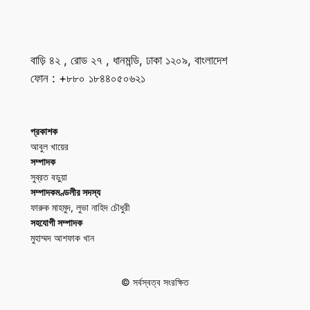
বাড়ি ৪২ , রোড ২৭ , ধানমন্ডি, ঢাকা ১২০৯, বাংলাদেশ
ফোন : +৮৮০ ১৮৪৪০৫০৬২১
প্রকাশক
আবুল খায়ের
সম্পাদক
সুব্রত বড়ুয়া
সম্পাদকমণ্ডলীর সদস্য
ফারুক মাহমুদ, লুভা নাহিদ চৌধুরী
সহযোগী সম্পাদক
মুহাম্মদ আশফাক খান
© সর্বস্বত্ব সংরক্ষিত