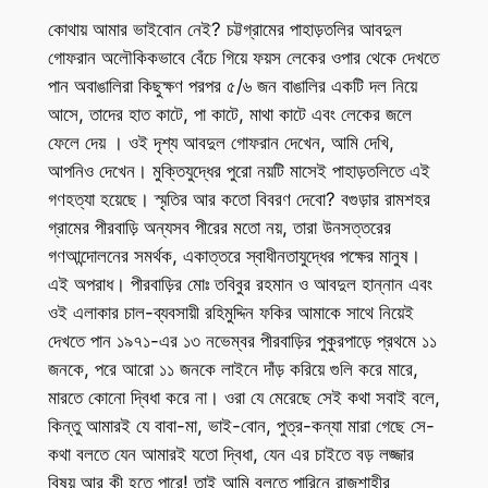
কোথায় আমার ভাইবোন নেই? চট্টগ্রামের পাহাড়তলির আবদুল
গোফরান অলৌকিকভাবে বেঁচে গিয়ে ফয়স লেকের ওপার থেকে দেখতে
পান অবাঙালিরা কিছুক্ষণ পরপর ৫/৬ জন বাঙালির একটি দল নিয়ে
আসে, তাদের হাত কাটে, পা কাটে, মাথা কাটে এবং লেকের জলে
ফেলে দেয় । ওই দৃশ্য আবদুল গোফরান দেখেন, আমি দেখি,
আপনিও দেখেন। মুক্তিযুদ্ধের পুরো নয়টি মাসেই পাহাড়তলিতে এই
গণহত্যা হয়েছে। স্মৃতির আর কতো বিবরণ দেবো? বগুড়ার রামশহর
গ্রামের পীরবাড়ি অন্যসব পীরের মতো নয়, তারা উনসত্তরের
গণআন্দোলনের সমর্থক, একাত্তরে স্বাধীনতাযুদ্ধের পক্ষের মানুষ।
এই অপরাধ। পীরবাড়ির মোঃ তবিবুর রহমান ও আবদুল হান্নান এবং
ওই এলাকার চাল-ব্যবসায়ী রহিমুদ্দিন ফকির আমাকে সাথে নিয়েই
দেখতে পান ১৯৭১-এর ১৩ নভেম্বর পীরবাড়ির পুকুরপাড়ে প্রথমে ১১
জনকে, পরে আরো ১১ জনকে লাইনে দাঁড় করিয়ে গুলি করে মারে,
মারতে কোনো দ্বিধা করে না। ওরা যে মেরেছে সেই কথা সবাই বলে,
কিন্তু আমারই যে বাবা-মা, ভাই-বোন, পুত্র-কন্যা মারা গেছে সে-
কথা বলতে যেন আমারই যতো দ্বিধা, যেন এর চাইতে বড় লজ্জার
বিষয় আর কী হতে পারে! তাই আমি বলতে পারিনে রাজশাহীর