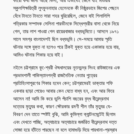
কারো কথা জানা আছে কিনা; আর এভাবেই জেনে যাই মাগুরার
স্কুলশিক্ষয়িত্রী লুৎফুননাহার হেলেনকে কী নিষ্ঠুরভাবে জিপের পেছনে
বেঁধে টানতে টানতে সারা শহর ঘুরিয়েছিল, জেনে যাই শিলালিপি
পত্রিকার সম্পাদক সেলিনা পারভীনকে সিদ্ধেশ্বরীর বাসা থেকে নিয়ে
গেল, তার লাশ পাওয়া গেল রায়েরবাজার বধ্যভূমিতে। আসলে ১৯৭১
সালে সমগ্র বাংলাদেশই ছিল বধ্যভূমি। সে-সময়ে আমার স্মৃতি
ঘটনার সঙ্গে যুক্ত না হলেও পরে ঠিকই যুক্ত হয়ে একাকার হয়ে যায়,
আমিও ঘটনার শিকার হয়ে যাই।
নইলে চট্টগ্রামে কু-েশ্বরী ঔষধালয়ের নূতনচন্দ্র সিংহ রাউজানের এক
প্রভাবশালী পাকিস্তানপন্থী রাজনৈতিক নেতার পুত্রের
প্রতিহিংসাপূরণের শিকার হবেন কেন; চট্টগ্রামেরই ডাক্তার শফি
একবার ছাড়া পেয়েও আবার কেন যেতে বাধ্য হন, এবং আর ফিরে
আসেন না! আমি কি করে ভুলি পঁচাশি বছরের বৃদ্ধ ধীরেন্দ্রনাথ
দত্তের মৃত্যুর কথা, কারণ ক্ষৌরকার রমণী শীল তাঁর মৃত্যুর যে-
বিবরণ দেন তাতে স্পষ্টই বুঝি, আমি কুমিল্লা ক্যান্টনমেন্টেই ছিলাম
এবং দেখতে পাচ্ছি, অত্যাচারে অত্যাচারে জর্জরিত ধীরেন্দ্রনাথ দত্ত
সোজা হয়ে হাঁটতে পারছেন না বলে হামাগুড়ি দিয়ে পায়খানা-প্রস্রাব