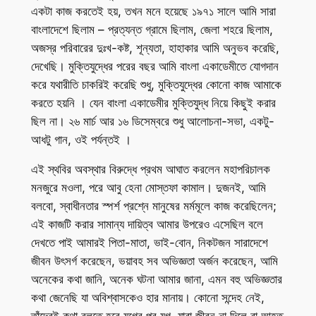
একটা কাজ করতেই হয়, তখন মনে হয়েছে ১৯৭১ সালে আমি সারা
বাংলাদেশে ছিলাম – প্রত্যন্ত গ্রামে ছিলাম, জেলা শহরে ছিলাম,
অজস্র পরিবারের দুঃখ-কষ্ট, শূন্যতা, হাহাকার আমি অনুভব করেছি,
দেখেছি। মুক্তিযুদ্ধের পরের বছর আমি বাংলা একাডেমীতে যোগদান
করে যথারীতি চাকরিই করেছি শুধু, মুক্তিযুদ্ধের কোনো কাজ আমাকে
করতে হয়নি । যেন বাংলা একাডেমীর মুক্তিযুদ্ধ নিয়ে কিছুই করার
ছিল না। ২৬ মার্চ আর ১৬ ডিসেম্বরে শুধু আলোচনা-সভা, একটু-
আধটু গান, ওই পর্যন্তই ।
এই স্থবির অবস্থার বিরুদ্ধে প্রথম আঘাত করলেন মহাপরিচালক
মনজুরে মওলা, পরে আবু হেনা মোস্তফা কামাল। দুজনই, আমি
বলবো, স্বাধীনতার স্পর্শ প্রশ্নে মানুষের মর্মমূলে কাজ করেছিলেন;
এই কাজটি করার সামান্য দায়িত্ব আমার উপরেও এসেছিল বলে
দেখতে পাই আমারই পিতা-মাতা, ভাই-বোন, নিকটজন সারাদেশে
জীবন উৎসর্গ করেছেন, ভয়াবহ সব অভিজ্ঞতা অর্জন করেছেন, আমি
অনেকের কথা জানি, অনেক ঘটনা আমার জানা, এমন বহু অভিজ্ঞতার
কথা জেনেছি যা অবিশ্বাসকেও হার মানায়। কোনো সন্দেহ নেই,