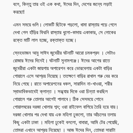
বলে, কিন্তু তার ওই এক কথা, ঈদের দিন, দেশের জন্যে লড়াই
করছো!
এমন সময়ে গুলি। লোকটি ছিটকে পড়লো, ধামা রাস্তায় পড়ে গেলে
দেখা গেল হাঁড়ির ফিরনি রাস্তার ধুলো-কাদায় একাকার, সে লোকের
রক্তে মাটি লাল হচ্ছে, রক্তাক্ত হচ্ছে।
স্নেহভাজন আবু সাঈদ জুবেরীর ঘটনাটি আরো চমকপ্রদ । সেটাও
রোজার ঈদের দিনেই। ঘটনাটি সুনামগঞ্জে। ঈদের আগের রাতে
জুবেরীরা একটা জায়গায় অপারেশন করে ভোরবেলায় একটা বাড়ির
গোয়ালে এসে আশ্রয় নিয়েছে। ততক্ষণে বাড়ির রাখাল গরু বের করে
নিয়ে গেছে। রাতে অপারেশনের ধকল, সারাদিন না-খাওয়া, শরীর
স্বাভাবিকভাবেই ক্লান্ত । সন্ধ্যার দিকে ওরা চিন্তা করছিল
গোয়ালে গরু তোলার আগেই পালাবে। ঠিক সেসময়ে শোনে
গোয়ালঘরের দরজা খোলার শব্দ; ওরা রাইফেল বাগিয়ে তৈরি হয়ে যায়।
দরজা খোলার পর দেখা যায় এক মহিলা ঢুকলো, তার আঁচলের তলায়
কিছু একটা ঢাকা । মহিলা ঢুকেই বললো, বাবারা, আমি টের পেয়েছি,
তোমরা এখানে আশ্রয় নিয়েছো । আজ ঈদের দিন, তোমরা সারাটা