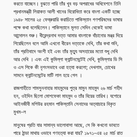
করতে যাচ্ছেন। বুঝতে পারি তাঁর খুব বড় অপরাধের অধিবেশনে তিনি
প্রধানমন্ত্রী লিয়াকত আলী খানের বিরোধিতা করে বাংলা একটি হচ্ছে
১৯৪৮ সালের ২৫ ফেব্রুয়ারি করাচিতে পাকিস্তান গণপরিষদের ভাষার
পক্ষে কথা বলেছিলেন। পাকিস্তানে মূলত সেদিন থেকেই ভাষা
আন্দোলন শুরু। ধীরেন্দ্রনাথ দত্ত আমার বাংলাকে বাঁচানোর মন্ত্র দিয়ে
গিয়েছিলেন বলে আমি এখনো ধীরেন দত্তকে দেখি, তাঁর কথা শুনি,
তাঁর প্রতিবাদে অংশী হই এবং তাঁর মৃত্যু অসহায়ের মতো শুধু দেখি
আর দেখি । এবং এই কুমিল্লা ক্যান্টনমেন্টেই দেখি, কুমিল্লার ডি সি
ও এস পিকে কী নৃশংসভাবে ওরা হত্যা করলো; দেখলাম, চোখের
সামনে ক্যান্টনমেন্টের মাটি লাল হয়ে গেল ।
রাজশাহীতে শামসুননাহার মাহমুদের পুত্র মামুন মাহমুদ ২৬ মার্চ শহীদ
হন, ওইদিন ছিলো মোশফেকা মাহমুদ ও তাঁর বিয়ের তারিখ। যশোরে
আইনজীবী মশিউর রহমান পাকিস্তানি সেনাদের অত্যাচারে বিকৃত
মুখম-ল
মানুষের প্রতি যার সামান্য ভালোবাসা আছে, সে কি কখনো ভাবতে
পারে ঠান্ডা মাথায় ওভাবে গণহত্যা করা যায়? ১৯৭১-এর ২৫ মার্চ রাত