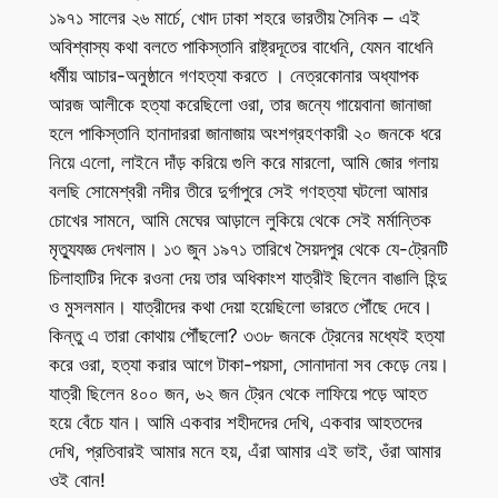
১৯৭১ সালের ২৬ মার্চে, খোদ ঢাকা শহরে ভারতীয় সৈনিক – এই
অবিশ্বাস্য কথা বলতে পাকিস্তানি রাষ্ট্রদূতের বাধেনি, যেমন বাধেনি
ধর্মীয় আচার-অনুষ্ঠানে গণহত্যা করতে । নেত্রকোনার অধ্যাপক
আরজ আলীকে হত্যা করেছিলো ওরা, তার জন্যে গায়েবানা জানাজা
হলে পাকিস্তানি হানাদাররা জানাজায় অংশগ্রহণকারী ২০ জনকে ধরে
নিয়ে এলো, লাইনে দাঁড় করিয়ে গুলি করে মারলো, আমি জোর গলায়
বলছি সোমেশ্বরী নদীর তীরে দুর্গাপুরে সেই গণহত্যা ঘটলো আমার
চোখের সামনে, আমি মেঘের আড়ালে লুকিয়ে থেকে সেই মর্মান্তিক
মৃত্যুযজ্ঞ দেখলাম। ১৩ জুন ১৯৭১ তারিখে সৈয়দপুর থেকে যে-ট্রেনটি
চিলাহাটির দিকে রওনা দেয় তার অধিকাংশ যাত্রীই ছিলেন বাঙালি হিন্দু
ও মুসলমান। যাত্রীদের কথা দেয়া হয়েছিলো ভারতে পৌঁছে দেবে।
কিন্তু এ তারা কোথায় পৌঁছলো? ৩৩৮ জনকে ট্রেনের মধ্যেই হত্যা
করে ওরা, হত্যা করার আগে টাকা-পয়সা, সোনাদানা সব কেড়ে নেয়।
যাত্রী ছিলেন ৪০০ জন, ৬২ জন ট্রেন থেকে লাফিয়ে পড়ে আহত
হয়ে বেঁচে যান। আমি একবার শহীদদের দেখি, একবার আহতদের
দেখি, প্রতিবারই আমার মনে হয়, এঁরা আমার এই ভাই, ওঁরা আমার
ওই বোন!