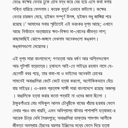
ভেঙে কক্ষের ভেতর ঢুকে চোখ বন্ধ করে বের হয়ে এসে কথা বলার
শক্তি হারিয়ে ফেললাম। কয়েক মুহূর্ত এভাবে কাটলো। কক্ষের
ভেতর চারজন মেয়ে, দুইজন সম্পূর্ণ উলঙ্গ, দুইজন শুধু জাঙ্গিয়া পরে
রয়েছে।’ আমাদের সবার স্মৃতিতেই এই ভয়ংকর দৃশ্য আছে; এখানে
আছে নির্যাতনে অত্যাচারে ক্ষত-বিক্ষত মা-বোনের জীবন্ত লাশ;
কাছাকাছিই ঝোপে-জঙ্গলে দেখলাম অনেকগুলো কঙ্কাল।
কঙ্কালগুলো মেয়েদের।
এই দৃশ্য সারা বাংলাদেশে; গণহত্যা আর ধর্ষণ আর অগ্নিসংযোগ
আর লুটপাট যত্রতত্র। চ্যানলে আই-তে সাইদুর রহমান নামে যে-
ছেলেটি খবর পড়ে, তার বাবা-মা ও ভাইদের অনেকটা চোখের
সামনেই অবাঙালিরা কেটে কেটে হত্যা করলো, অলৌকিকভাবে বেঁচে
যায় সাইদুর। এ-রকম প্রত্যক্ষ সাক্ষী সারা বাংলাদেশে রয়েছে অজস্র
। বাঙালিকে হত্যা করার কতো পন্থাই না ওদের জানা ছিলো ।
ঠাকুরগাঁওয়ে মোঃ সফিকুল আলম চৌধুরীকে বাঘের খাঁচায় ছয়বার ফেলে
দেবার পরও বাঘ খায়নি, এমন অবিশ্বাস্য ঘটনার পাশাপাশি হত্যাকা-ের
আরেক চিত্র দেখি সৈয়দপুরে; অবাঙালিরা ডাক্তার শামশাদ আলীকে
জীবন্ত অবস্থায় ট্রেনের বয়লার ইঞ্জিনের মধ্যে ফেলে দিয়ে হত্যা