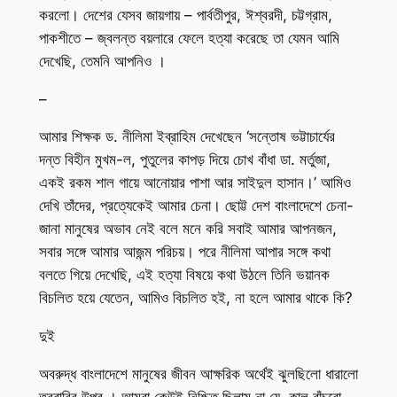
করলো। দেশের যেসব জায়গায় – পার্বতীপুর, ঈশ্বরদী, চট্টগ্রাম,
পাকশীতে – জ্বলন্ত বয়লারে ফেলে হত্যা করেছে তা যেমন আমি
দেখেছি, তেমনি আপনিও ।
–
আমার শিক্ষক ড. নীলিমা ইব্রাহিম দেখেছেন ‘সন্তোষ ভট্টাচার্যের
দন্ত বিহীন মুখম-ল, পুতুলের কাপড় দিয়ে চোখ বাঁধা ডা. মর্তুজা,
একই রকম শাল গায়ে আনোয়ার পাশা আর সাইদুল হাসান।’ আমিও
দেখি তাঁদের, প্রত্যেকেই আমার চেনা। ছোট্ট দেশ বাংলাদেশে চেনা-
জানা মানুষের অভাব নেই বলে মনে করি সবাই আমার আপনজন,
সবার সঙ্গে আমার আজন্ম পরিচয়। পরে নীলিমা আপার সঙ্গে কথা
বলতে গিয়ে দেখেছি, এই হত্যা বিষয়ে কথা উঠলে তিনি ভয়ানক
বিচলিত হয়ে যেতেন, আমিও বিচলিত হই, না হলে আমার থাকে কি?
দুই
অবরুদ্ধ বাংলাদেশে মানুষের জীবন আক্ষরিক অর্থেই ঝুলছিলো ধারালো