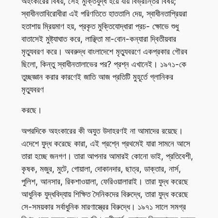
অহংকারের বিষয়, সেই মুক্তিযুদ্ধ হয়ে যায় বিভ্রান্তির বিষয়;
স্বাধীনতাবিরোধীরা এই পরিণতিতে হাততালি দেয়, স্বাধীনতাপ্রিয়রা
হতাশায় ম্রিয়মাণ হয়, প্রকৃত মুক্তিযোদ্ধারা প্রচ- ক্ষোভে শুধু
বাতাসেই মুষ্ট্যাঘাত করে, লাঞ্ছিতা মা-বোন-কন্যারা দ্বিতীয়বার
মৃত্যুবরণ করে। অবরুদ্ধ বাংলাদেশে মৃত্যুবরণে একপ্রকার গৌরব
ছিলো, কিন্তু স্বাধীনতালাভের পর? প্রশ্ন এখানেই। ১৯৭১-কে
তুচ্ছজ্ঞান করার কারণেই জাতি আজ প্রতিটি মুহূর্তে গ্লানিকর
মৃত্যুবরণ
করছে।
অপরদিকে অহংকারের কী অযুত উদাহরণই না আমাদের রয়েছে।
এদেশে যুদ্ধ করেছে কারা, এই প্রশ্নে প্রথমেই যারা সামনে আসে
তারা হচ্ছে জনগণ। তারা আপনার আমারই কোনো ভাই, প্রতিবেশী,
কৃষক, মজুর, মুটে, গোয়ালা, দোকানদার, ছাত্র, ডাক্তার, নার্স,
পুলিশ, আনসার, রিকশাওয়ালা, ফেরিওয়ালারাই। তারা যুদ্ধ করেছে
আধুনিক যুদ্ধবিদ্যায় শিক্ষিত সৈনিকদের বিরুদ্ধে, তারা যুদ্ধ করেছে
সে-সময়কার সর্বাধুনিক মারণাস্ত্রের বিরুদ্ধে। ১৯৭১ সালে সমগ্র