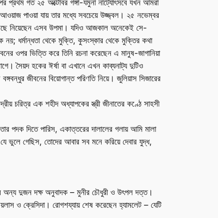
 পর প্রথম গত ২৫ অক্টোবর গঙ্গা-যমুনা নাট্যোৎসবে যখন আমরা
র আওয়াজ পাওয়া যায় তার মধ্যে সবচেয়ে উজ্জ্বল। ২৫ নভেম্বর
ে বেছে নিয়েছেন এসব উপমা। যদিও আজকাল অনেকেই সে-
য়; ধর্মান্ধতা থেকে মুক্তি, কুসংস্কার থেকে মুক্তির কথা
জীবনের ওপর ভিত্তি করে তিনি রচনা করেছেন এ মানুষ-জাগানিয়া
াগে। সৈয়দ হকের ঈর্ষা বা এখানে এখন কাব্যনাট্য দুটিও
ঙ্গবন্ধুর জীবনের বিয়োগান্ত পরিণতি নিয়ে। জুলিয়াস সিজারের
্দ্রীয় চরিত্র এক শহীদ অধ্যাপকের স্ত্রী জীনাতের কণ্ঠে সাহসী
ীনতার পদক দিতে পারিস, একাত্তরের দালালের গলায় আমি মালা
ে ভুলে গেছিস, তোদের আবার সব মনে করিয়ে দেবার যুদ্ধ,
ের অন্য দুজন দক্ষ অনুবাদক – মুনীর চৌধুরী ও উৎপল দত্ত।
্রয়লাস ও ক্রেসিদা। রোগশয্যায় শেষ করেছেন হ্যামলেট – যেটি