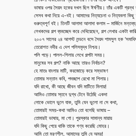
ভাষার ওপর সৈয়দ হকের দখল ছিল ঈর্ষণীয়। তাঁর একটি গ্রন্থ 
সেসব কথা নিয়ে এ-বই। আমাদের নিত্যচেনা ও নিত্যবলা কিছু শ
গুরুত্বপূর্ণ বই। তিনটি আলাদা আলাদা কলাম – মার্জিনে মন্তব্য
লেখকদের গল্প ব্যবচ্ছেদ করে দেখিয়েছেন, গল্প লেখার একটা কার
২০০৭ সালের ২৪ আগস্ট লন্ডনে বসে সৈয়দ শামসুল হক ‘সমাধিফ
তেরোশত নদীর এ দেশ পলিসমৃদ্ধ নিশ্চয়।
পলি পড়ে। পালল-শিলায় লেখে গল্পটা সময়।
মানুষের সব গল্প? নাকি আছে তারও নির্বাচন?
হে মাতঃ বাংলার মাটি, করজোড়ে করে সম্ভাষণ
তোমার সন্তান কবি, পদচ্ছাপ রেখো মা শিলায়।
যদি রাখো, কী আছে জীবন যদি মাটিতে মিলায়!
আমিও তোমার স্তনে দুগ্ধ টেনে উঠেছি একদা
লোকে ভোলে ভুলে যাক, তুমি যেন ভুলো না সে কথা,
তোমারই সময়-কথা আমিও তো বলেছি ভাষায় –
তোমারই ভাষায়, মা গো। পুরস্কার সামান্য মায়ায়
যদি কিছু পেয়ে থাকি তাকে গণ্য করেছি মোহর।
আমি তো মরণশীল, আমাদের তুমি যে অমর!