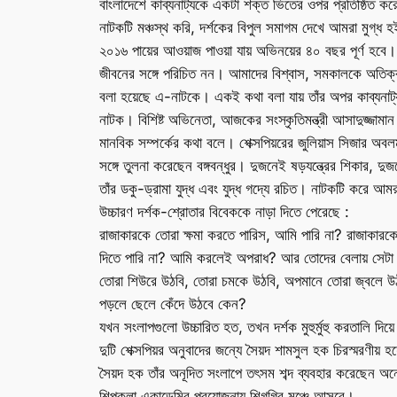
বাংলাদেশে কাব্যনাট্যকে একটা শক্ত ভিতের ওপর প্রতিষ্ঠিত কর
নাটকটি মঞ্চস্থ করি, দর্শকের বিপুল সমাগম দেখে আমরা মুগ্ধ
২০১৬ পায়ের আওয়াজ পাওয়া যায় অভিনয়ের ৪০ বছর পূর্ণ হব
জীবনের সঙ্গে পরিচিত নন। আমাদের বিশ্বাস, সমকালকে অতিক্রম 
বলা হয়েছে এ-নাটকে। একই কথা বলা যায় তাঁর অপর কাব্যনাট্য 
নাটক। বিশিষ্ট অভিনেতা, আজকের সংস্কৃতিমন্ত্রী আসাদুজ্জামা
মানবিক সম্পর্কের কথা বলে। শেক্সপিয়রের জুলিয়াস সিজার অবল
সঙ্গে তুলনা করেছেন বঙ্গবন্ধুর। দুজনেই ষড়যন্ত্রের শিকার, দুজ
তাঁর ডকু-ড্রামা যুদ্ধ এবং যুদ্ধ গদ্যে রচিত। নাটকটি করে আমর
উচ্চারণ দর্শক-শ্রোতার বিবেককে নাড়া দিতে পেরেছে :
রাজাকারকে তোরা ক্ষমা করতে পারিস, আমি পারি না? রাজাকারকে
দিতে পারি না? আমি করলেই অপরাধ? আর তোদের বেলায় সেটা উদ
তোরা শিউরে উঠবি, তোরা চমকে উঠবি, অপমানে তোরা জ্বলে উঠব
পড়লে ছেলে কেঁদে উঠবে কেন?
যখন সংলাপগুলো উচ্চারিত হত, তখন দর্শক মুহুর্মুহু করতালি দিয়
দুটি শেক্সপিয়র অনুবাদের জন্যে সৈয়দ শামসুল হক চিরস্মরণীয় 
সৈয়দ হক তাঁর অনূদিত সংলাপে তৎসম শব্দ ব্যবহার করেছেন অনে
শিল্পকলা একাডেমির প্রযোজনায় শিগগির মঞ্চে আসবে।