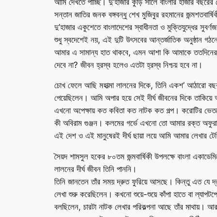
আমি দেখতে পাচ্ছি। দু’হাজার কুড়ি সালে বাংলার হাজার বছরের শ্
সন্তান জাতির জনক বঙ্গবন্ধু শেখ মুজিবুর রহমানের জন্মশতবার্ষিক
দু’হাজার একুশেতে বাংলাদেশের স্বাধীনতা ও মুক্তিযুদ্ধের সুবর্ণ
শুধু স্বদেশেই নয়, এই দুটি উৎসবের আন্তর্জাতিক অনুষ্ঠান গঠন
আমার এ সামান্য হাত থাকবে, এমন আশা কি আমাকে ততদিনের
দেবে না? জীবন হ্রস্ব হলেও এতটা হ্রস্ব নিশ্চয় হবে না।
চোখ ফেলে আছি মহাত্মা লালনের দিকে, তিনি একশ’ আঠারো বছ
পেয়েছিলেন। আমি অপার হয়ে সেই দীর্ঘ জীবনের দিকে তাকিয়ে
এখনো অপেক্ষায় কত কবিতা কত নাটক কত গল্প। করোটির ভেতরে
কী অবিরাম গুঞ্জন। কলমের গর্ভে এখনো তো আমার রক্ত অফুরান।
এই দেশ ও এই মানুষেরই দীর্ঘ ছায়া লয়ে আমি আমার লেখার টে
সৈয়দ শামসুল হকের ৮০তম জন্মবার্ষিকী উপলক্ষে বাংলা একাডেমি
লালনের দীর্ঘ জীবন তিনি পাননি।
তিনি জানতেন তাঁর সময় দ্রুত ফুরিয়ে আসছে। কিন্তু এত যে দ
লেখা শুরু করেছিলেন। কখনো শুয়ে-শুয়ে কাঁপা হাতে বা ল্যাপট
বলছিলেন, চারটা নাটক লেখার পরিকল্পনা আছে তাঁর মাথায়