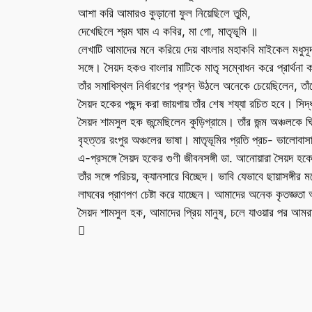
আশা করি আমারও কুড়ানো ফুল নিয়েছিলে তুমি,
দেখেছিলে শ্রম ঘাম এ কবির, মা গো, মাতৃভূমি ॥
লেখাটি আমাদের মনে করিয়ে দেয় বাংলার মহাকবি মাইকেল মধুসূদ
সঙ্গে। সৈয়দ হকও বাংলার মাটিকে মাতৃ সম্বোধন করে প্রার্থনা
তাঁর সমাধিস্থল নির্ধারণের প্রশ্ন উঠলে অনেকে চেয়েছিলেন, ত
সৈয়দ হকের পছন্দ করা জায়গায় তাঁর শেষ শয্যা রচিত হবে। সি
সৈয়দ শামসুল হক জন্মেছিলেন কুড়িগ্রামে। তাঁর জন্ম অঞ্চলকে 
বৃহত্তর রংপুর অঞ্চলের ভাষা। মাতৃভূমির প্রতি প্রচ- ভালোব
এ-প্রসঙ্গে সৈয়দ হকের গুণী জীবনসঙ্গী ডা. আনোয়ারা সৈয়দ হ
তাঁর সঙ্গে পরিচয়, ক্যানসারে বিচ্ছেদ। ভাবি যেভাবে ছায়াসঙ্গীর
লাঘবের প্রাণপণ চেষ্টা করে যাচ্ছেন। আমাদের অনেক কৃতজ্ঞতা
সৈয়দ শামসুল হক, আমাদের প্রিয় মানুষ, চলে যাওয়ার পর আমরা
