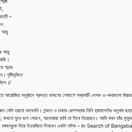
রেষ্ঠ
ী,
জয়ন্তী –
েও
 আয়ু
র আয়ু
 আছি।
 শব্দের
 দৃষ্টিভূমিতে
বিলে ॥’
তে আয়োজিত অনুষ্ঠানে প্রদত্ত ভাষণের শেষাংশে সব্যসাচী লেখক এ-কথাগুলো উচ্চারণ 
্রুত সেটা হয়তো ভাবেননি। লন্ডনে ও ঢাকায় রোগশয্যায় তিনি হ্যামলেটের অনুবাদ ছ
পে, কখনো মুখে বলে গেছেন, আনোয়ারা ভাবি তা লিখে নিয়েছেন। আমি যখন তাঁর মৃত্য
। আর বঙ্গবন্ধুকে নিয়ে ইংরেজিতে লিখবেন একটা নাটক – In Search of Banga