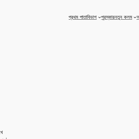
প্রথম পাতা
বিভাগ
পুরস্কার
নতুন কলম
আ
খে