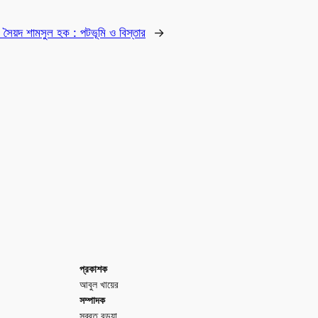
:
সৈয়দ শামসুল হক : পটভূমি ও বিস্তার
→
প্রকাশক
আবুল খায়ের
সম্পাদক
সুব্রত বড়ুয়া