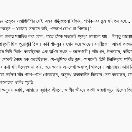
ন দত্তের সমাধিলিপির সেই অমর পঙ্ক্তিগুলো ‘দাঁড়াও, পথিক-বর জন্ম যদি তব বঙ্গ
 করেছেন – ‘তোমার সন্তান কবি, পদচ্ছাপ রেখো মা শিলায়।’
াঁকে ঢাকায় সমাহিত করা হোক, যাতে তাঁকে সহজেই শ্রদ্ধা জানানো যায়। কিন্তু আনোয়
দ্ধান্তটি ছিল পুরোপুরি ঠিক। কবি শামসুর রাহমান শুয়ে আছেন বনানীতে। আমরা কতজ
ঘিরে তিনি নির্মাণ করেছিলেন এক কল্পিত স্থান – জলেশ্বরী। তাঁর গল্প, উপন্যাস, ক
াসা থেকেই সৈয়দ হক চেয়েছিলেন, যে-ভূমিতে তাঁর জন্ম, সেখানেই তিনি চিরনিদ্রায় 
কের কথা যদি উল্লেখ না করি, তবে আমার এ-লেখা অসম্পূর্ণ থাকবে। আনোয়ারা ভাবি 
 মতো সর্বক্ষণ তাঁর পাশে-পাশে থেকেছেন, অসুস্থ থাকাকালীন দিনরাত সেবা করেছেন, তার দ
 আনোয়ারা ভাবির প্রতি।
 অনুভব করছি, আমাদের ব্যক্তি জীবনে, জাতীয় জীবনে কতটা জায়গা জুড়ে ছিলেন তিনি।