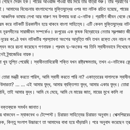
ে গেছেন সৈয়দ হক। পায়ের আওয়াজ পাওয়া যায় দিয়ে তার যাত্রা শুরু। তাঁর প্রয়াণের
 হই। আমাদের বিবেচনায় বাংলাদেশের মুক্তিযুদ্ধের ওপর যত নাটক রচিত হয়েছে, পায়ে
ে। আঞ্চলিক ভাষায় লেখা আর দারুণ সব উপমায় ভরা এ-নাটক। গ্রামীণ জীবন থেক
করে নাটকটি চিরকালীন হয়ে থাকবে বাংলা সাহিত্যে। এটি কেবল মুক্তিযুদ্ধের নাটক ন
নূরলদীনের সারাজীবন সম্পর্কেও। রংপুরের এক কৃষক বিদ্রোহের নেতার স্বল্পজ্ঞাত 
ন নূরের কণ্ঠে যখন নাটকটির প্রস্তাবনা অংশের আবৃত্তি শুনি তখন রক্তে যেন নাচন ল
ম্বন করে রচনা করেছেন গণনায়ক। প্রথম দু-অংকের পর তিনি স্বাধীনভাবে লিখেছেন ব
নেই ট্র্যাজেডির নায়ক।
া খুব তৃপ্তি পেয়েছি। স্বাধীনতাবিরোধী শক্তি যখন রাষ্ট্রক্ষমতায়, তখন এ-নাটকের কেন
 তোরা মন্ত্রী করতে পারিস, আমি স্বামী করতে পারি না? একাত্তরের দালালকে স্বাধ
ারতা? … … এই আমার যুদ্ধ, আমার ব্যক্তিগত যুদ্ধ, আমার একার যুদ্ধ। তোরা য
ি, তাই আমার যুদ্ধ। আমি যে মেয়ে, আমি যে মায়ের জাত, মায়ের মুখে কালি না
ে বক্তব্যকে সমর্থন জানাত।
হয়ে থাকবেন – ম্যাকবেথ ও টেম্পেস্ট। চিরায়ত সাহিত্যের চিরায়ত অনুবাদ। শেক্সপিয়র
ক, কিন্তু সংলাপ উচ্চারণে তা আমাদের বাধা হয়ে দাঁড়ায়নি। পরে অনুবাদ করেছেন ত