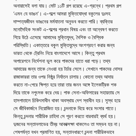
অনায়াসেই বলা যায়। মোট ১১টি গল্প রয়েছে এ-গ্রন্থে। প্রথম গল্প
‘এমন যে ভাঙন’। এ-গল্পে আমরা মুক্তিযোদ্ধা বকুলের দুঃসহ
দাম্পত্যজীবন ভাঙনের মর্মযাতনা অনুভব করতে পারি। ব্যক্তির
মনোদৈহিক সংকট এ-গল্পের প্রধান বিষয় এবং তা অন্বেষণ করতে
গিয়ে উঠে এসেছে আমাদের মুক্তিযুদ্ধ, দৈশিক ও বৈশ্বিক
পরিস্থিতি। একাত্তরে বকুল মুক্তিযুদ্ধে অংশগ্রহণ করার জন্য
ভারত থেকে ট্রেনিং নিয়ে বাংলাদেশে আসে। কিন্তু প্রথম
অপারেশনে নির্দেশনা ভুল করে পাকদের হাতে ধরা পড়ে। তথ্য
আদায়ের জন্য তাকে নেওয়া হয় টর্চার সেলে। সেখানে পাকদের দোসর
রাজাকাররা তার ওপর নিষ্ঠুর নির্যাতন চালায়। কোনো তথ্য আদায়
করতে না-পেরে ক্ষিপ্ত হয়ে তারা তার জনন অঙ্গে ইলেকট্রিক শক
দিয়ে তাকে নপুংসক করে দেয়। পাক সেনা-অফিসারের সহায়তায় সে
হাসপাতালে চিকিৎসাধীন থাকা অবস্থায় দেশ স্বাধীন হয়। সুস্থ হয়ে
সে জীবিকার্জনে নিয়োজিত হয়। চন্দনাকে বিয়ে করে সংসার পাতে।
কিন্তু চন্দনার শারীরিক চাহিদা সে পূরণ করতে বারবারই ব্যর্থ হয়।
দুজনের সন্তানলাভের তীব্র আকাক্সক্ষা থাকলেও তা সম্ভব হয় না।
শেষপর্যন্ত যখন প্রমাণিত হয়, সন্তানধারণে চন্দনা শারীরিকভাবে