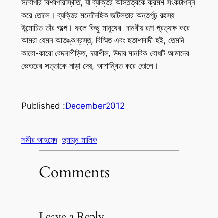
সর্বোপরি বিশ্বপরিস্থিতি, যা ব্যক্তির অস্তিত্বকে ক্রমশ সংকটাপন্ন
করে তোলে। ব্যক্তির মনোদৈহিক জটিলতার অন্তর্গূঢ় রহস্য
উন্মোচিত তাঁর গল্পে। ফলে কিছু মানুষের দানবীয় রূপ প্রত্যক্ষ করে
আমরা যেমন আতঙ্কগ্রস্ত, বিস্মিত এবং হতাশাবাদী হই, তেমনি
কারো-কারো বেদনাপীড়িত, দয়াশীল, উদার মানবিক বোধটি আমাদের
ভেতরের সত্তাকে নাড়া দেয়, আশান্বিত করে তোলে।
Published :
December
2012
সমীর আহমেদ
হুমায়ূন মালিক
Comments
Leave a Reply