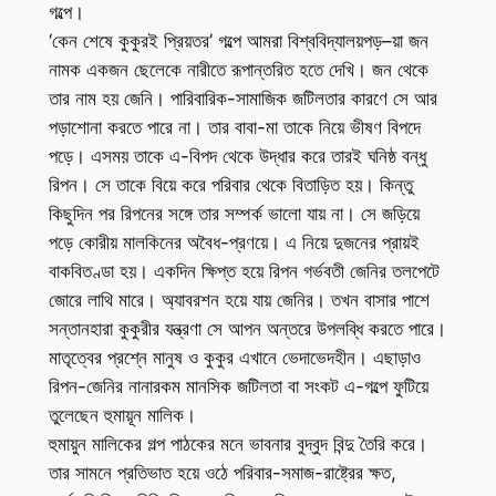
গল্পে।
‘কেন শেষে কুকুরই প্রিয়তর’ গল্পে আমরা বিশ্ববিদ্যালয়পড়–য়া জন
নামক একজন ছেলেকে নারীতে রূপান্তরিত হতে দেখি। জন থেকে
তার নাম হয় জেনি। পারিবারিক-সামাজিক জটিলতার কারণে সে আর
পড়াশোনা করতে পারে না। তার বাবা-মা তাকে নিয়ে ভীষণ বিপদে
পড়ে। এসময় তাকে এ-বিপদ থেকে উদ্ধার করে তারই ঘনিষ্ঠ বন্ধু
রিপন। সে তাকে বিয়ে করে পরিবার থেকে বিতাড়িত হয়। কিন্তু
কিছুদিন পর রিপনের সঙ্গে তার সম্পর্ক ভালো যায় না। সে জড়িয়ে
পড়ে কোরীয় মালকিনের অবৈধ-প্রণয়ে। এ নিয়ে দুজনের প্রায়ই
বাকবিতণ্ডা হয়। একদিন ক্ষিপ্ত হয়ে রিপন গর্ভবতী জেনির তলপেটে
জোরে লাথি মারে। অ্যাবরশন হয়ে যায় জেনির। তখন বাসার পাশে
সন্তানহারা কুকুরীর যন্ত্রণা সে আপন অন্তরে উপলব্ধি করতে পারে।
মাতৃত্বের প্রশ্নে মানুষ ও কুকুর এখানে ভেদাভেদহীন। এছাড়াও
রিপন-জেনির নানারকম মানসিক জটিলতা বা সংকট এ-গল্পে ফুটিয়ে
তুলেছেন হুমায়ূন মালিক।
হুমায়ুন মালিকের গল্প পাঠকের মনে ভাবনার বুদ্বুদ বিন্দু তৈরি করে।
তার সামনে প্রতিভাত হয়ে ওঠে পরিবার-সমাজ-রাষ্ট্রের ক্ষত,