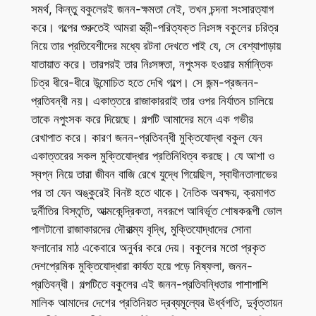
সমর্থ, কিন্তু বকুলেরই জনন-ক্ষমতা নেই, তখন চন্দনা সংসারত্যাগ
করে। গল্পের শুরুতেই আমরা স্ত্রী-পরিত্যক্ত নিঃসঙ্গ বকুলের চরিত্র
নিয়ে তার প্রতিবেশীদের মধ্যে রটনা দেখতে পাই যে, সে বেশ্যাপাড়ায়
যাতায়াত করে। তারপরই তার নিঃসঙ্গতা, নপুংসক হওয়ার মর্মান্তিক
চিত্র ধীরে-ধীরে উন্মোচিত হতে দেখি গল্পে। সে জন্ম-প্রজনন-
প্রতিবন্ধী নয়। একাত্তরে রাজাকাররাই তার ওপর নির্যাতন চালিয়ে
তাকে নপুংসক করে দিয়েছে। গল্পটি আমাদের মনে এক গভীর
রেখাপাত করে। কারণ জনন-প্রতিবন্ধী মুক্তিযোদ্ধা বকুল যেন
একাত্তরের সকল মুক্তিযোদ্ধার প্রতিনিধিত্ব করছে। যে আশা ও
স্বপ্ন নিয়ে তারা জীবন বাজি রেখে যুদ্ধে গিয়েছিল, স্বাধীনতালাভের
পর তা যেন অঙ্কুরেই বিনষ্ট হতে থাকে। নৈতিক অবক্ষয়, ক্রমাগত
দুর্নীতির বিস্তৃতি, আত্মকেন্দ্রিকতা, নবরূপে আবির্ভূত শোষকরূপী ভোল
পালটানো রাজাকারদের দৌরাত্ম্য বৃদ্ধি, মুক্তিযোদ্ধাদের সোনা
ফলানোর মাঠ একেবারে অনুর্বর করে দেয়। বকুলের মতো প্রকৃত
দেশপ্রেমিক মুক্তিযোদ্ধারা কার্যত হয়ে পড়ে নিষ্ফলা, জনন-
প্রতিবন্ধী। গল্পটিতে বকুলের এই জনন-প্রতিবন্ধিতার পাশাপাশি
মালিক আমাদের দেশের প্রতিনিয়ত দ্রব্যমূল্যের ঊর্ধ্বগতি, দুর্বৃত্তায়ন