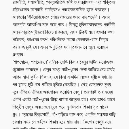
রাজনীতি, সমাজনীতি, আন্তর্জাতিক জঙ্গি ও সন্ত্রাসবাদ এবং শক্তিধর
রাষ্ট্রগুলোর আগ্রাসী কার্যক্রমও প্রয়োজনমাফিক তুলে ধরেছেন।
জনগণের বিনিয়োগক্ষেত্র শেয়ারবাজারের ধসও বাদ পড়েনি। এসব
অনেকটা আরোপিত মনে হতে পারে। কিন্তু মুক্তিযোদ্ধাদের প্রতীকী
জনন-প্রতিবন্ধীরূপে বিবেচনা করলে, এসব ঠিকই মনে হওয়ার কথা
পাঠকের; ভাঙনের করুণ পরিণতিকে আরো বেদনাঘন-রসে সিক্ত
করার জন্যই যেন এসব অণুচিত্র সমান্তরালভাবে তুলে ধরেছেন
গল্পকার।
‘শাপমোচন, পাপমোচনে’ মালিক লেডি কিলার বেলুর জটিল মনোজগৎ
উন্মোচন করেছেন। বেলুর মধ্যে নারী-খুনের নেশা জাগিয়ে দেয় তারই
আপন মামা কুর্বান শিকদার, যে কিনা একদিন নিজের স্ত্রীকে ধর্ষণের
পর চুলের মুুঠি ধরে পানিতে চুবিয়ে মেরেছিল। সেই রোমহর্ষক দৃশ্য
দূরে দাঁড়িয়ে-দাঁড়িয়ে অবলোকন করেছিল বেলু। তারপরই তার মধ্যে
একশ একটা নারী-খুনের তীব্র বাসনা জাগ্রত হয়। তবে তারও আগে
পিতৃহীন বেলুর অবচেতনে ঢুকে পড়ে নৃশংসতার শিকার মৃত মায়ের
মুখ। গ্রামের বিত্তশালী খাঁ-বাড়িতে কাম করে একদিন সন্ধ্যায় বাড়ি
ফেরার সময় সে ধর্ষণের শিকার হয়ে মারা যায়। কিশোর বেলুর মনে