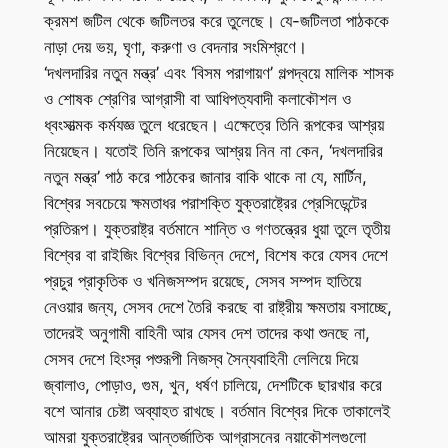
ক্রমশ জটিল থেকে জটিলতর করে তুলেছে। যে-জটিলতা পাঠককে
নাড়া দেয় ভয়, ঘৃণা, করুণা ও বেদনার সংমিশ্রণে।
‘দখলদারির নতুন মন্ত্র’ এবং ‘বিসম পরাগায়ণ’ গল্পদ্বয়ে মালিক শাসক
ও শোষক শ্রেণির আগ্রাসী বা আধিপত্যবাদী কলাকৌশল ও
ধ্বংসাত্মক কর্মযজ্ঞ তুলে ধরেছেন। এক্ষেত্রে তিনি রূপকের আশ্রয়
নিয়েছেন। যতোই তিনি রূপকের আশ্রয় নিন না কেন, ‘দখলদারির
নতুন মন্ত্র’ পাঠ করে পাঠকের জানার বাকি থাকে না যে, মার্টিন,
বিশ্বের সবচেয়ে ক্ষমতাধর পরাশক্তি যুক্তরাষ্ট্রের প্রেসিডেন্টের
প্রতিরূপ। যুক্তরাষ্ট্র বর্তমানে শান্তি ও গণতন্ত্রের ধুয়া তুলে তৃতীয়
বিশ্বের বা রাইজিং বিশ্বের বিভিন্ন দেশে, বিশেষ করে যেসব দেশে
প্রচুর প্রাকৃতিক ও খনিজসম্পদ রয়েছে, সেসব সম্পদ হাতিয়ে
নেওয়ার জন্য, সেসব দেশে তৈরি করছে বা রাষ্ট্রীয় ক্ষমতায় বসাচ্ছে,
তাদেরই অনুগামী বাহিনী আর যেসব দেশ তাদের কথা শুনছে না,
সেসব দেশে হিংস্র পশুরূপী নিজস্ব সৈন্যবাহিনী লেলিয়ে দিয়ে
জ্বালাও, পোড়াও, গুম, খুন, ধর্ষণ চালিয়ে, দেশটিকে ছারখার করে
বশে আনার চেষ্টা অব্যাহত রাখছে। বর্তমান বিশ্বের দিকে তাকালেই
আমরা যুক্তরাষ্ট্রের আন্তর্জাতিক আগ্রাসনের নয়াকৌশলগুলো