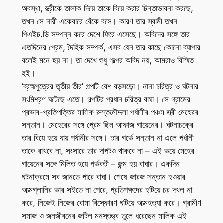
অবস্থা, স্ত্রীকে তালাক দিয়ে তাকে বিয়ে করার চিন্তাভাবনা করছে,
তখন সে নারী একেবারে বেঁকে বসে। কারণ তার স্বামী তখন
পিএইচ.ডি সম্পন্ন করে দেশে ফিরে এসেছে। অবিদের সঙ্গে তার
এতদিনের প্রেম, দৈহিক সম্পর্ক, এসব যেন তার কাছে কোনো ব্যাপার
বলেই মনে হয় না। তা দেখে শুধু গল্পের অবিদ নয়, আমরাও বিস্মিত
হই।
‘ব্রহ্মপুত্রের তৃতীয় তীর’ গল্পটি বেশ বড়সড়ো। নানা চরিত্র ও ঘটনার
সংমিশ্রণ ঘটেছে এতে। গল্পটির প্রধান চরিত্র বাঘা। সে গ্রামের
প্রভাব-প্রতিপত্তির মালিক রুস্তমৌদ্দলা পর্ধানীর পঞ্চম স্ত্রী মেহেরর
সন্তান। মেহেরের সঙ্গে প্রেম ছিল আফাজ গায়েনের। ঘটনাচক্রে
তার বিয়ে হয়ে যায় পর্ধানীর সঙ্গে। তার গর্ভে সন্তান না এলে পর্ধানী
তাকে রাখবে না, সংসারে তার দাপটও থাকবে না – এই ভয়ে মেহের
গায়েনের সঙ্গে মিলিত হয়ে গর্ভবতী – জন্ম হয় বাঘার। একদিন
ঘটনাক্রমে সব জানতে পারে বাঘা। শেষে জারজ সন্তান হওয়ার
আত্মগ্লানির ভার সইতে না পেরে, প্রতিপক্ষদের হটিয়ে চর দখল না
করে, নিজেই নিজের বোমা বিস্ফোরণ ঘটিয়ে আত্মহত্যা করে। গ্রামীণ
সমাজ ও জনজীবনের জটিল মনস্তত্ত্ব তুলে ধরেছেন মালিক এই