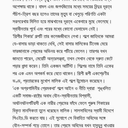
অপেক্ষায় থাকে। বাদল এবং জগৎজিতের মধ্যে সময়ের বিন্দুর দূরত্ব
পঁচিশ-ত্রিশ বছর হলেও তাদের মৃত্যু বা খেলুড়ে পরিণতি একটা
সরলরেখায় মিলিত হয়ে মাঝখানের দূরত্ব একেবারে মুছে ফেলেছে।
স্বাধীনতার পূর্বে এবং পরের মধ্যে কোনো ভেদাভেদ নেই।
‘শিল্পীর শিকার’ গল্পটি তার কলেজজীবনে লেখা। গল্পে জাহিদকে আমরা
যে-বাসায় ভাড়া থাকতে দেখি, সেই বাসার মালিকের টিনেজ মেয়ে
ফারজানাকে প্রেমের অভিনয় করে পটিয়ে ফেলেন। তারপর যখন
জানতে পারেন, মেয়েটি অন্তঃসত্ত্বা, তখন সেখান থেকে দ্রুত কেটে
পড়ার ধান্দা করেন। তিনি একজন আর্টিস্ট। শিল্পের নামে তিনি একের
পর এক এমন অপকর্ম করে যেতে থাকেন। শিল্পী রূপী একশ্রেণীর
ভণ্ড, প্রতারকের মুখোশ মালিক এই গল্পে উন্মোচন করেছেন।
‘এক অগ্রগামিনীর প্রেমকথা’ গল্পে আইন ও নীতি দ্বারা শৃঙ্খলিত
একটি সমাজ-রাষ্ট্রে অবাধ যৌন-স্বাধীনতায় বিশ্বাসী,
অঘটনঘটনপটিয়সী এক নারীর প্রেমের ফাঁদে ফেলে পুরুষ শিকারের
বিকৃত মানসিকতা তুলে ধরেছেন মালিক। সালসাবিলের স্বামী বিদেশে
পিএইচ.ডি করতে যায়। এই সুযোগে সে বিবাহিত অবিদের সঙ্গে
যৌন-সম্পর্ক গড়ে তোলে। তার প্রেমে অবিদের যখন হাবুডুবু খাওয়ার