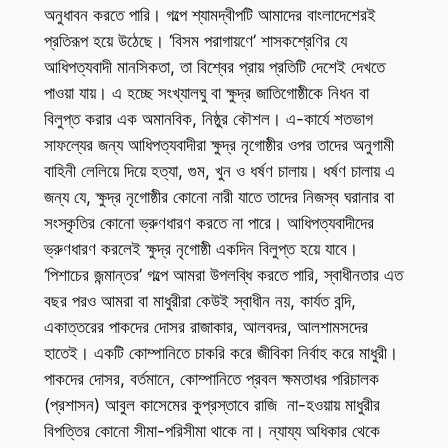
অনুধাবন করতে পারি। গল্পে শ্যামদ্বীপটি আমাদের বাংলাদেশেরই
প্রতিরূপ হয়ে উঠেছে। ‘বিসম পরাগায়ণে’ শাসকশ্রেণির যে
আধিপত্যবাদী মানসিকতা, তা বিশ্বের প্রায় প্রতিটি দেশেই দেখতে
পাওয়া যায়। এ হচ্ছে সংখ্যালঘু বা ক্ষুদ্র জাতিগোষ্ঠীকে নিধন বা
বিলুপ্ত করার এক অমানবিক, নিষ্ঠুর কৌশল। এ-কার্যে শতভাগ
সাফল্যের জন্য আধিপত্যবাদীরা ক্ষুদ্র নৃগোষ্ঠীর ওপর তাদের অনুগামী
বাহিনী লেলিয়ে দিয়ে হত্যা, গুম, খুন ও ধর্ষণ চালায়। ধর্ষণ চালায় এ
জন্য যে, ক্ষুদ্র নৃগোষ্ঠীর কোনো নারী যাতে তাদের নিজস্ব ঘরানার বা
সংস্কৃতির কোনো ভ্রুণধারণ করতে না পারে। আধিপত্যবাদীদের
ভ্রুণধারণ করলেই ক্ষুদ্র নৃগোষ্ঠী একদিন বিলুপ্ত হয়ে যাবে।
‘পিশাচের জন্মান্তর’ গল্পে আমরা উপলব্ধি করতে পারি, স্বাধীনতার এত
বছর পরও আমরা বা মাধুরীরা কেউই স্বাধীন নয়, কার্যত বন্দি,
একাত্তরের পাকদের দোসর রাজাকার, আলবদর, আলশামসদের
হাতেই। একটি কোম্পানিতে চাকরি করে জীবিকা নির্বাহ করে মাধুরী।
পাকদের দোসর, বর্তমানে, কোম্পানিতে প্রবল ক্ষমতাধর পরিচালক
(প্রশাসন) আবুল কাসেমের কুপ্রস্তাবে রাজি না-হওয়ায় মাধুরীর
বিপত্তির কোনো সীমা-পরিসীমা থাকে না। ন্যায্য অধিকার থেকে