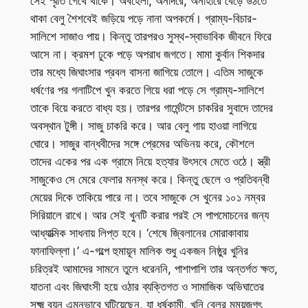
সেই স্মৃতি গেঁথে থাকে। অবহেলা, অনাদরে, অনাহারে বেড়ে উঠতে
থাকা বেলু শৈশবেই জড়িয়ে পড়ে নানা অপকর্মে। গ্রাম্য-বিচার-
সালিশে সাজাও পায়। কিন্তু তারপরও সুস্থ-স্বাভাবিক জীবনে ফিরে
আসে না। ক্রমশ ঢুকে পড়ে অপরাধ জগতে। মামা কুর্বান শিকদার
তার মধ্যে জিঘাংসার প্রবল বাসনা জাগিয়ে তোলে। এতিম সাজুকে
ধর্ষণের পর গলাটিপে খুন করতে গিয়ে ধরা পড়ে সে গ্রাম্য-সালিশে
তাকে বিয়ে করতে বাধ্য হয়। তারপর গার্মেন্টসে চাকরির সুবাদে তাদের
অবস্থান টুঙ্গী। সাজু চাকরি করে। আর বেলু গায় হাওয়া লাগিয়ে
ঘোরে। সাজুর বান্ধবীদের সঙ্গে প্রেমের অভিনয় করে, কৌশলে
তাদের একের পর এক গ্রামে নিয়ে হত্যার উৎসবে মেতে ওঠে। স্ত্রী
সাজুকেও সে মেরে ফেলার মনস্থ করে। কিন্তু ছেলে ও প্রতিবন্ধী
মেয়ের দিকে তাকিয়ে পারে না। তবে সাজুকে সে খুনের ১০১ নম্বর
সিরিয়ালে রাখে। আর সেই খুনটি করার পরই সে পাপমোচনের জন্য
আধ্যাত্মিক সাধনায় লিপ্ত হবে। ‘শেষে জ্বিলানের মোরাকাবায়
ফানাফিল্লা।’ এ-গল্পে হুমায়ূন মালিক শুধু একজন নিষ্ঠুর খুনির
চরিত্রই আমাদের সামনে তুলে ধরেননি, পাশাপাশি তার অন্তর্গত ক্ষত,
যাতনা এবং জিঘাংসী হয়ে ওঠার ব্যক্তিগত ও সামাজিক অভিঘাতের
সূক্ষ্ম বয়ন এমনভাবে ঘটিয়েছেন, যা ধর্ষকামী, খুনি বেলুর মন্ময়জগৎ