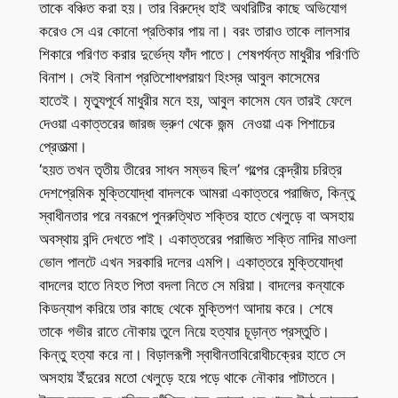
তাকে বঞ্চিত করা হয়। তার বিরুদ্ধে হাই অথরিটির কাছে অভিযোগ
করেও সে এর কোনো প্রতিকার পায় না। বরং তারাও তাকে লালসার
শিকারে পরিণত করার দুর্ভেদ্য ফাঁদ পাতে। শেষপর্যন্ত মাধুরীর পরিণতি
বিনাশ। সেই বিনাশ প্রতিশোধপরায়ণ হিংস্র আবুল কাসেমের
হাতেই। মৃত্যুপূর্বে মাধুরীর মনে হয়, আবুল কাসেম যেন তারই ফেলে
দেওয়া একাত্তরের জারজ ভ্রুণ থেকে জন্ম নেওয়া এক পিশাচের
প্রেতাত্মা।
‘হয়ত তখন তৃতীয় তীরের সাধন সম্ভব ছিল’ গল্পের কেন্দ্রীয় চরিত্র
দেশপ্রেমিক মুক্তিযোদ্ধা বাদলকে আমরা একাত্তরে পরাজিত, কিন্তু
স্বাধীনতার পরে নবরূপে পুনরুত্থিত শক্তির হাতে খেলুড়ে বা অসহায়
অবস্থায় বন্দি দেখতে পাই। একাত্তরের পরাজিত শক্তি নাদির মাওলা
ভোল পালটে এখন সরকারি দলের এমপি। একাত্তরে মুক্তিযোদ্ধা
বাদলের হাতে নিহত পিতা বদলা নিতে সে মরিয়া। বাদলের কন্যাকে
কিডন্যাপ করিয়ে তার কাছে থেকে মুক্তিপণ আদায় করে। শেষে
তাকে গভীর রাতে নৌকায় তুলে নিয়ে হত্যার চূড়ান্ত প্রস্তুতি।
কিন্তু হত্যা করে না। বিড়ালরূপী স্বাধীনতাবিরোধীচক্রের হাতে সে
অসহায় ইঁদুরের মতো খেলুড়ে হয়ে পড়ে থাকে নৌকার পাটাতনে।