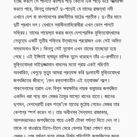
ইচ্ছে করলে সে পানিতে ঝাঁপিয়ে পড়ে কোনো এক পাড়ে উঠে আত্মরক্ষা
করতে পারে, কিন্তু তারপর? দু-পাড়েই যে তাদের রাজত্ব! নদী
এখানে দেশ বা বাংলাদেশের রাজনীতির মাঠের প্রতীক। দু-তীর মানে
দুটি প্রধান দল। যেখানে স্বাধীনতাবিরোধীরা এখন ভোল পালটে
সক্রিয়। তাদের শায়েস্তা করার জন্য দেশপ্রেমিক মুক্তিযোদ্ধাদের
নেতৃত্বে একটি তৃতীয় শক্তির উত্থানের প্রয়োজন এবং সেই অমিত
সম্ভাবনাও ছিল। কিন্তু সেই সুযোগ এখন তাদের হাতছাড়া হয়ে
গেছে। এই ইঙ্গিতই হুমায়ূন মালিক তুলে ধরেছেন তাঁর এ-গল্পটিতে।
মুক্তিযোদ্ধা সাইদুজ্জামান বাদলের মতো প্রায় একই পরিণতি
অবধারিত, খেলুড়ে মৃত্যু আমরা প্রত্যক্ষ করি দুঃসাহসী মুক্তিযোদ্ধা
জগৎজিতের জীবনে; ‘কেন রক্তপাতহীন এই হত্যাযজ্ঞ’ গল্পে।
পাকসেনাদের ত্রাস এবং বিপুল ক্ষয়ক্ষতির নায়ক কমান্ডার জগৎজিত
একদিন ধরা পড়ে যান মেজর তৈমুর মাস্তে খানের হাতে। জানের
দুশমন, দেশদ্রোহী চরম শত্র“কে হাতের মুঠোয় পেয়েও মেজর তার
কেশাগ্র স্পর্শ করেন না। তার অধীনস্থ সৈন্যসহ রাজাকার,
আলবদরদেরও জগৎজিতের গায়ে একটি টোকা পর্যন্ত দিতে দেন না।
তাকে না খাওয়ায়ে তিলে-তিলে মেরে ফেলার ইচ্ছা পোষণ করে
মেজর। শেষ পর্যন্ত মৃত্যু নামক নির্মম পরিণতিই জগৎজিতের জন্য