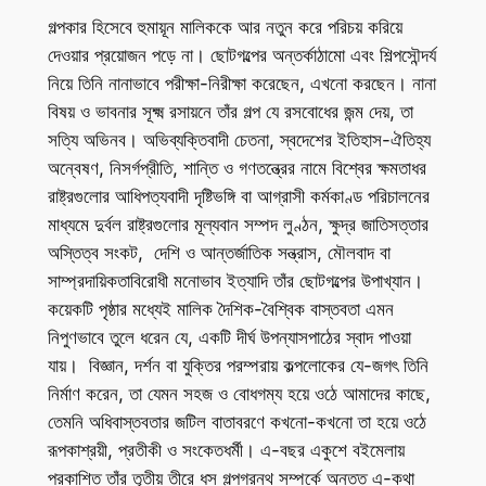
গল্পকার হিসেবে হুমায়ূন মালিককে আর নতুন করে পরিচয় করিয়ে
দেওয়ার প্রয়োজন পড়ে না। ছোটগল্পের অন্তর্কাঠামো এবং শিল্পসৌন্দর্য
নিয়ে তিনি নানাভাবে পরীক্ষা-নিরীক্ষা করেছেন, এখনো করছেন। নানা
বিষয় ও ভাবনার সূক্ষ্ম রসায়নে তাঁর গল্প যে রসবোধের জন্ম দেয়, তা
সত্যি অভিনব। অভিব্যক্তিবাদী চেতনা, স্বদেশের ইতিহাস-ঐতিহ্য
অন্বেষণ, নিসর্গপ্রীতি, শান্তি ও গণতন্ত্রের নামে বিশ্বের ক্ষমতাধর
রাষ্ট্রগুলোর আধিপত্যবাদী দৃষ্টিভঙ্গি বা আগ্রাসী কর্মকাণ্ড পরিচালনের
মাধ্যমে দুর্বল রাষ্ট্রগুলোর মূল্যবান সম্পদ লুণ্ঠন, ক্ষুদ্র জাতিসত্তার
অস্তিত্ব সংকট, দেশি ও আন্তর্জাতিক সন্ত্রাস, মৌলবাদ বা
সাম্প্রদায়িকতাবিরোধী মনোভাব ইত্যাদি তাঁর ছোটগল্পের উপাখ্যান।
কয়েকটি পৃষ্ঠার মধ্যেই মালিক দৈশিক-বৈশ্বিক বাস্তবতা এমন
নিপুণভাবে তুলে ধরেন যে, একটি দীর্ঘ উপন্যাসপাঠের স্বাদ পাওয়া
যায়। বিজ্ঞান, দর্শন বা যুক্তির পরম্পরায় কল্পলোকের যে-জগৎ তিনি
নির্মাণ করেন, তা যেমন সহজ ও বোধগম্য হয়ে ওঠে আমাদের কাছে,
তেমনি অধিবাস্তবতার জটিল বাতাবরণে কখনো-কখনো তা হয়ে ওঠে
রূপকাশ্রয়ী, প্রতীকী ও সংকেতধর্মী। এ-বছর একুশে বইমেলায়
প্রকাশিত তাঁর তৃতীয় তীরে ধস গল্পগ্রন্থ সম্পর্কে অন্তত এ-কথা