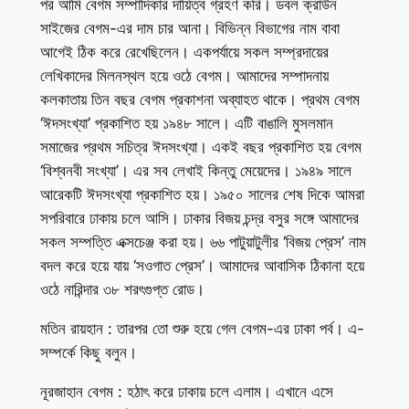
পর আমি বেগম সম্পাদিকার দায়িত্ব গ্রহণ করি। ডবল ক্রাউন
সাইজের বেগম-এর দাম চার আনা। বিভিন্ন বিভাগের নাম বাবা
আগেই ঠিক করে রেখেছিলেন। একপর্যায়ে সকল সম্প্রদায়ের
লেখিকাদের মিলনস্থল হয়ে ওঠে বেগম। আমাদের সম্পাদনায়
কলকাতায় তিন বছর বেগম প্রকাশনা অব্যাহত থাকে। প্রথম বেগম
‘ঈদসংখ্যা’ প্রকাশিত হয় ১৯৪৮ সালে। এটি বাঙালি মুসলমান
সমাজের প্রথম সচিত্র ঈদসংখ্যা। একই বছর প্রকাশিত হয় বেগম
‘বিশ্বনবী সংখ্যা’। এর সব লেখাই কিন্তু মেয়েদের। ১৯৪৯ সালে
আরেকটি ঈদসংখ্যা প্রকাশিত হয়। ১৯৫০ সালের শেষ দিকে আমরা
সপরিবারে ঢাকায় চলে আসি। ঢাকার বিজয় চন্দ্র বসুর সঙ্গে আমাদের
সকল সম্পত্তি এক্সচেঞ্জ করা হয়। ৬৬ পাটুয়াটুলীর ‘বিজয় প্রেস’ নাম
বদল করে হয়ে যায় ‘সওগাত প্রেস’। আমাদের আবাসিক ঠিকানা হয়ে
ওঠে নারিন্দার ৩৮ শরৎগুপ্ত রোড।
মতিন রায়হান : তারপর তো শুরু হয়ে গেল বেগম-এর ঢাকা পর্ব। এ-
সম্পর্কে কিছু বলুন।
নূরজাহান বেগম : হঠাৎ করে ঢাকায় চলে এলাম। এখানে এসে