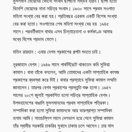
মুসলমান মেয়েদের কোনো সংবাদ ছাপানো সম্ভব হয়নি। ছাপা হতো
বিদেশি মেয়েদের নানা সচিত্র সংবাদ। ১৯৩০ সালে প্রথম সওগাত
মহিলা সংখ্যা বের করা হয়। প্রতিবছর এরকম একটি বিশেষ সংখ্যা
বের করা হতো। সওগাতের শেষ মহিলা সংখ্যা বের হয় ১৯৪৫
সালে। পরবর্তীকালে বাবার এসব চিন্তাচেতনা ও কর্মকাণ্ড আমার
মধ্যে বিশেষ প্রভাব ফেলে।
মতিন রায়হান : এবার বেগম প্রকাশের গল্পটা শুনতে চাই।
নূরজাহান বেগম : ১৯৪৬ সালে পার্কস্ট্রিটে থাকতেন কবি সুফিয়া
কামাল। বাবা তাঁকে বললেন, আমি তোমাদের একটা সাপ্তাহিক কাগজ
প্রকাশের ব্যবস্থা করে দিই। বাবার প্রস্তাবে সুফিয়া কামাল সম্মতি
জানালেন। তারপর বেগম প্রকাশের প্রস্তুতি শুরু হলো। ১৯৪৭
সালের ২০শে জুলাই প্রকাশিত হলো সচিত্র সাপ্তাহিক বেগম।
উপমহাদেশের বাঙালি মুসলমানদের প্রথম সাপ্তাহিক পত্রিকা।
সম্পাদিকা করা হলো সুফিয়া কামালকে আর ভারপ্রাপ্ত সম্পাদিকা
হলাম আমি। সাতচল্লিশ সালে দেশভাগ হয়ে গেলে সুফিয়া কামাল
তাঁর স্বামীর সরকারি চাকরির সুবাদে ঢাকায় চলে আসেন। চার মাস