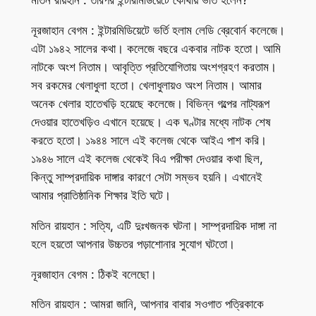
মতিন রায়হান : তারপর ইন্টারমিডিয়েটে কোথায় ভর্তি হলেন?
নূরজাহান বেগম : ইন্টারমিডিয়েটে ভর্তি হলাম লেডি ব্রেবোর্ন কলেজে।
এটা ১৯৪২ সালের কথা। কলেজে বছরে একবার নাটক হতো। আমি
নাটকে অংশ নিতাম। আবৃত্তি প্রতিযোগিতায় অংশগ্রহণ করতাম।
সব রকমের খেলাধুলা হতো। খেলাধুলায়ও অংশ নিতাম। আমার
অনেক খেলার হাতেখড়ি হয়েছে কলেজে। বিভিন্ন গল্পের নাট্যরূপ
দেওয়ার হাতেখড়িও এখানে হয়েছে। এক ঘণ্টার মধ্যে নাটক শেষ
করতে হতো। ১৯৪৪ সালে এই কলেজ থেকে আইএ পাশ করি।
১৯৪৬ সালে এই কলেজ থেকেই বিএ পরীক্ষা দেওয়ার কথা ছিল,
কিন্তু সাম্প্রদায়িক দাঙ্গার কারণে সেটা সম্ভব হয়নি। এখানেই
আমার প্রাতিষ্ঠানিক শিক্ষার ইতি ঘটে।
মতিন রায়হান : সত্যি, এটি দুঃখজনক ঘটনা। সাম্প্রদায়িক দাঙ্গা না
হলে হয়তো আপনার উচ্চতর পড়াশোনার সুযোগ ঘটতো।
নূরজাহান বেগম : ঠিকই বলেছো।
মতিন রায়হান : আমরা জানি, আপনার বাবার সওগাত পত্রিকাকে