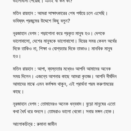
ভালোবাসা পেয়েছি। এটাই বা কম কী?
মতিন রায়হান : আমরা সাক্ষাৎকারের শেষ পর্যায়ে চলে এসেছি।
ভবিষ্যৎ প্রজন্মের উদ্দেশে কিছু বলুন?
নূরজাহান বেগম : পড়াশোনা করে প্রকৃত মানুষ হও। দেশকে
ভালোবাসো, দেশের মানুষকে ভালোবাসো। বিয়ের সময় কেবল অর্থের
দিকে তাকিও না, শিক্ষা ও যোগ্যতার দিকে তাকাও। মানবিক মানুষ
হও।
মতিন রায়হান : আপা, ব্যস্ততার মধ্যেও আপনি আমাদের অনেক
সময় দিলেন। এজন্যে আপনার কাছে আমরা কৃতজ্ঞ। আপনি দীর্ঘদিন
আমাদের মাঝে এমন কর্মক্ষম থাকুন, এই প্রার্থনা পরম করুণাময়ের
কাছে।
নূরজাহান বেগম : তোমাদেরও অনেক ধন্যবাদ। বুড়ো মানুষের এতো
কথা ধৈর্য ধরে শুনলে। তোমরাও ভালো থেকো। সবার মঙ্গল হোক।
আলোকচিত্র : রুমানা জাবীন