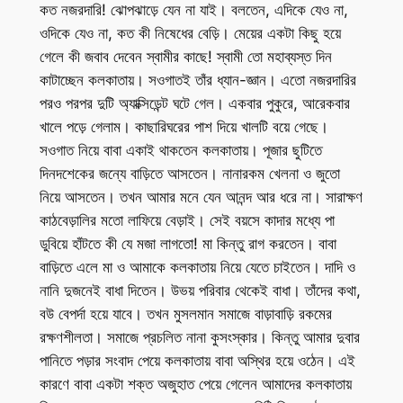
কত নজরদারি! ঝোপঝাড়ে যেন না যাই। বলতেন, এদিকে যেও না,
ওদিকে যেও না, কত কী নিষেধের বেড়ি। মেয়ের একটা কিছু হয়ে
গেলে কী জবাব দেবেন স্বামীর কাছে! স্বামী তো মহাব্যস্ত দিন
কাটাচ্ছেন কলকাতায়। সওগাতই তাঁর ধ্যান-জ্ঞান। এতো নজরদারির
পরও পরপর দুটি অ্যাক্সিডেন্ট ঘটে গেল। একবার পুকুরে, আরেকবার
খালে পড়ে গেলাম। কাছারিঘরের পাশ দিয়ে খালটি বয়ে গেছে।
সওগাত নিয়ে বাবা একাই থাকতেন কলকাতায়। পূজার ছুটিতে
দিনদশেকের জন্যে বাড়িতে আসতেন। নানারকম খেলনা ও জুতো
নিয়ে আসতেন। তখন আমার মনে যেন আনন্দ আর ধরে না। সারাক্ষণ
কাঠবেড়ালির মতো লাফিয়ে বেড়াই। সেই বয়সে কাদার মধ্যে পা
ডুবিয়ে হাঁটতে কী যে মজা লাগতো! মা কিন্তু রাগ করতেন। বাবা
বাড়িতে এলে মা ও আমাকে কলকাতায় নিয়ে যেতে চাইতেন। দাদি ও
নানি দুজনেই বাধা দিতেন। উভয় পরিবার থেকেই বাধা। তাঁদের কথা,
বউ বেপর্দা হয়ে যাবে। তখন মুসলমান সমাজে বাড়াবাড়ি রকমের
রক্ষণশীলতা। সমাজে প্রচলিত নানা কুসংস্কার। কিন্তু আমার দুবার
পানিতে পড়ার সংবাদ পেয়ে কলকাতায় বাবা অস্থির হয়ে ওঠেন। এই
কারণে বাবা একটা শক্ত অজুহাত পেয়ে গেলেন আমাদের কলকাতায়