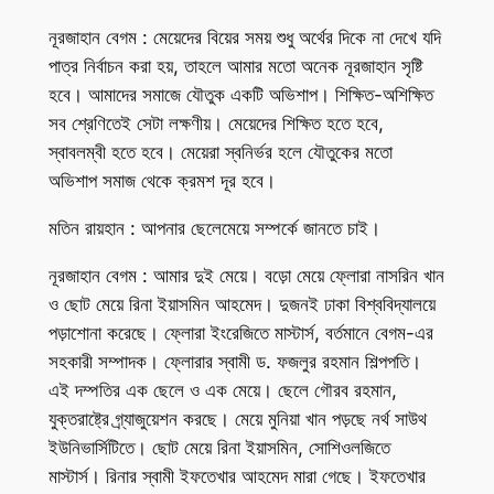
নূরজাহান বেগম : মেয়েদের বিয়ের সময় শুধু অর্থের দিকে না দেখে যদি
পাত্র নির্বাচন করা হয়, তাহলে আমার মতো অনেক নূরজাহান সৃষ্টি
হবে। আমাদের সমাজে যৌতুক একটি অভিশাপ। শিক্ষিত-অশিক্ষিত
সব শ্রেণিতেই সেটা লক্ষণীয়। মেয়েদের শিক্ষিত হতে হবে,
স্বাবলম্বী হতে হবে। মেয়েরা স্বনির্ভর হলে যৌতুকের মতো
অভিশাপ সমাজ থেকে ক্রমশ দূর হবে।
মতিন রায়হান : আপনার ছেলেমেয়ে সম্পর্কে জানতে চাই।
নূরজাহান বেগম : আমার দুই মেয়ে। বড়ো মেয়ে ফ্লোরা নাসরিন খান
ও ছোট মেয়ে রিনা ইয়াসমিন আহমেদ। দুজনই ঢাকা বিশ্ববিদ্যালয়ে
পড়াশোনা করেছে। ফ্লোরা ইংরেজিতে মাস্টার্স, বর্তমানে বেগম-এর
সহকারী সম্পাদক। ফ্লোরার স্বামী ড. ফজলুর রহমান শিল্পপতি।
এই দম্পতির এক ছেলে ও এক মেয়ে। ছেলে গৌরব রহমান,
যুক্তরাষ্ট্রে গ্র্যাজুয়েশন করছে। মেয়ে মুনিয়া খান পড়ছে নর্থ সাউথ
ইউনিভার্সিটিতে। ছোট মেয়ে রিনা ইয়াসমিন, সোশিওলজিতে
মাস্টার্স। রিনার স্বামী ইফতেখার আহমেদ মারা গেছে। ইফতেখার