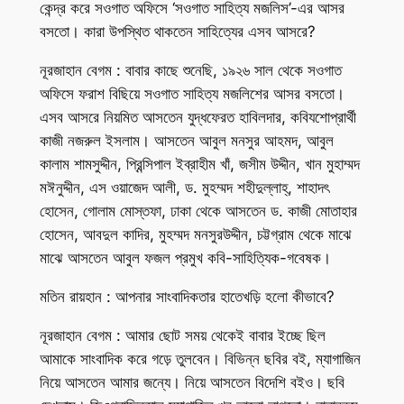
কেন্দ্র করে সওগাত অফিসে ‘সওগাত সাহিত্য মজলিস’-এর আসর
বসতো। কারা উপস্থিত থাকতেন সাহিত্যের এসব আসরে?
নূরজাহান বেগম : বাবার কাছে শুনেছি, ১৯২৬ সাল থেকে সওগাত
অফিসে ফরাশ বিছিয়ে সওগাত সাহিত্য মজলিশের আসর বসতো।
এসব আসরে নিয়মিত আসতেন যুদ্ধফেরত হাবিলদার, কবিযশোপ্রার্থী
কাজী নজরুল ইসলাম। আসতেন আবুল মনসুর আহমদ, আবুল
কালাম শামসুদ্দীন, প্রিন্সিপাল ইব্রাহীম খাঁ, জসীম উদ্দীন, খান মুহাম্মদ
মঈনুদ্দীন, এস ওয়াজেদ আলী, ড. মুহম্মদ শহীদুল্লাহ্, শাহাদৎ
হোসেন, গোলাম মোস্তফা, ঢাকা থেকে আসতেন ড. কাজী মোতাহার
হোসেন, আবদুল কাদির, মুহম্মদ মনসুরউদ্দীন, চট্টগ্রাম থেকে মাঝে
মাঝে আসতেন আবুল ফজল প্রমুখ কবি-সাহিত্যিক-গবেষক।
মতিন রায়হান : আপনার সাংবাদিকতার হাতেখড়ি হলো কীভাবে?
নূরজাহান বেগম : আমার ছোট সময় থেকেই বাবার ইচ্ছে ছিল
আমাকে সাংবাদিক করে গড়ে তুলবেন। বিভিন্ন ছবির বই, ম্যাগাজিন
নিয়ে আসতেন আমার জন্যে। নিয়ে আসতেন বিদেশি বইও। ছবি