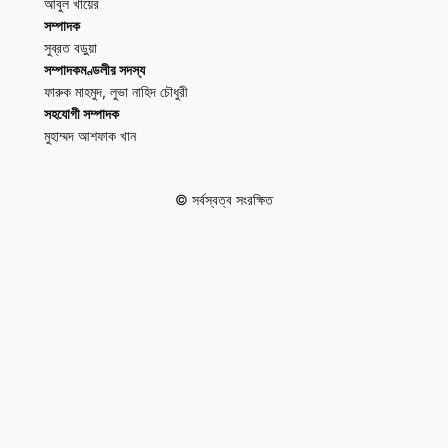
আবুল খায়ের
সম্পাদক
সুব্রত বড়ুয়া
সম্পাদকমণ্ডলীর সদস্য
ফারুক মাহমুদ, লুভা নাহিদ চৌধুরী
সহযোগী সম্পাদক
মুহাম্মদ আশফাক খান
© সর্বস্বত্ব সংরক্ষিত