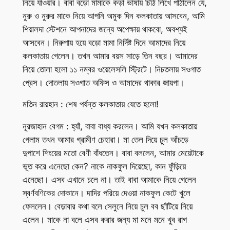
নিয়ে যাওয়ার। বাবা বড়ো মামাকে কড়া ভাষায় চিঠি লিখে পাঠালেন যে,
নুরু ও নুরুর মাকে নিয়ে আপনি অমুক দিন কলকাতায় আসবেন, আমি
শিয়ালদা স্টেশনে আপনাদের জন্যে অপেক্ষায় থাকবো, অবশ্যই
আসবেন। নিরুপায় হয়ে বড়ো মামা নির্দিষ্ট দিনে আমাদের নিয়ে
কলকাতায় গেলেন। তখন আমার বয়স সাড়ে তিন বছর। আমাদের
নিয়ে তোলা হলো ১১ নম্বর ওয়েলেসলি স্ট্রিটে। নিচতলায় সওগাত
প্রেস। দোতলায় সওগাত অফিস ও আমাদের থাকার জায়গা।
মতিন রায়হান : শেষ পর্যন্ত কলকাতায় যেতে হলো!
নূরজাহান বেগম : হ্যাঁ, বাবা বাধ্য করলেন। আমি যখন কলকাতায়
গেলাম তখন আমার গ্রামীণ চেহারা। মা তেল দিয়ে চুল আঁচড়ে
দুপাশে শিংয়ের মতো বেণী বাঁধতেন। বাবা বললেন, আমার মেয়েটাকে
ভূত করে এনেছো কেন? নাকে নাকফুল দিয়েছো, কান ফুঁড়িয়ে
এনেছো। এসব এখানে চলে না। তাই বাবা আমাকে নিয়ে গেলেন
স্বর্ণবণিকের দোকানে। দাদির পরিয়ে দেওয়া নাকফুল কেটে খুলে
ফেললেন। বেড়াবার কথা বলে সেলুনে নিয়ে চুল বব ছাঁটিয়ে নিয়ে
এলেন। মাকে না বলে এসব করার জন্য মা মনে মনে খুব রাগ