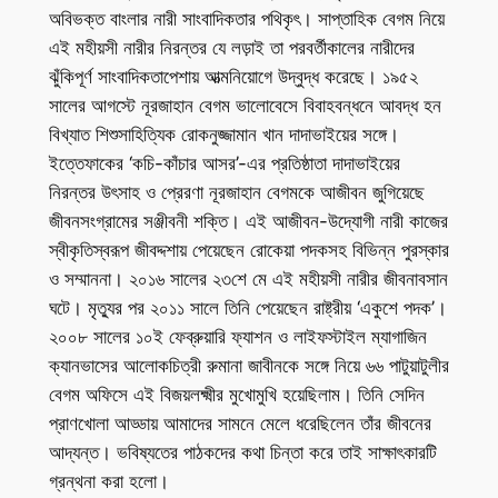
অবিভক্ত বাংলার নারী সাংবাদিকতার পথিকৃৎ। সাপ্তাহিক বেগম নিয়ে
এই মহীয়সী নারীর নিরন্তর যে লড়াই তা পরবর্তীকালের নারীদের
ঝুঁকিপূর্ণ সাংবাদিকতাপেশায় আত্মনিয়োগে উদ্বুদ্ধ করেছে। ১৯৫২
সালের আগস্টে নূরজাহান বেগম ভালোবেসে বিবাহবন্ধনে আবদ্ধ হন
বিখ্যাত শিশুসাহিত্যিক রোকনুজ্জামান খান দাদাভাইয়ের সঙ্গে।
ইত্তেফাকের ‘কচি-কাঁচার আসর’-এর প্রতিষ্ঠাতা দাদাভাইয়ের
নিরন্তর উৎসাহ ও প্রেরণা নূরজাহান বেগমকে আজীবন জুগিয়েছে
জীবনসংগ্রামের সঞ্জীবনী শক্তি। এই আজীবন-উদ্যোগী নারী কাজের
স্বীকৃতিস্বরূপ জীবদ্দশায় পেয়েছেন রোকেয়া পদকসহ বিভিন্ন পুরস্কার
ও সম্মাননা। ২০১৬ সালের ২৩শে মে এই মহীয়সী নারীর জীবনাবসান
ঘটে। মৃত্যুর পর ২০১১ সালে তিনি পেয়েছেন রাষ্ট্রীয় ‘একুশে পদক’।
২০০৮ সালের ১০ই ফেব্রুয়ারি ফ্যাশন ও লাইফস্টাইল ম্যাগাজিন
ক্যানভাসের আলোকচিত্রী রুমানা জাবীনকে সঙ্গে নিয়ে ৬৬ পাটুয়াটুলীর
বেগম অফিসে এই বিজয়লক্ষ্মীর মুখোমুখি হয়েছিলাম। তিনি সেদিন
প্রাণখোলা আড্ডায় আমাদের সামনে মেলে ধরেছিলেন তাঁর জীবনের
আদ্যন্ত। ভবিষ্যতের পাঠকদের কথা চিন্তা করে তাই সাক্ষাৎকারটি
গ্রন্থনা করা হলো।