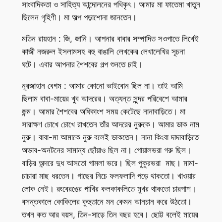
সাংবাদিকতা ও সাহিত্য আন্দোলনের পথিকৃৎ। আমার মা ফাতেমা খাতুন
ছিলেন গৃহিণী। মা অল্প পড়াশোনা জানতেন।
মতিন রায়হান : জি, জানি। আপনার বাবার সম্পাদিত সওগাতে লিখেই
কাজী নজরুল ইসলামসহ বহু বাঙালি লেখকের লেখালেখির সূচনা
ঘটে। এবার আপনার শৈশবের গল্প শুনতে চাই।
নূরজাহান বেগম : আমার কোনো ভাইবোন ছিল না। তাই আমি
ছিলাম বাবা-মায়ের খুব আদরের। অত্যন্ত সুন্দর পরিবেশে আমার
জন্ম। আমার শৈশবের অধিকাংশ সময় কেটেছে নানাবাড়িতে। মা
সারাক্ষণ চোখে চোখে রাখতেন তাঁর আদরের নুরুকে। আমার ডাক নাম
নুরু। বাবা-মা আমাকে নুরু বলেই ডাকতেন। নানা কিংবা দাদাবাড়িতে
অভাব-অনটনের সামান্য ছোঁয়াও ছিল না। গোয়ালভরা গরু ছিল।
বাড়ির অন্দরে দুধ আসতো গামলা ভরে। ছিল পুকুরভরা মাছ। মামা-
চাচারা মাছ ধরতেন। গাছের নিচে ফলফলাদি পড়ে থাকতো। খাওয়ার
লোক নেই। রংবেরঙের পাখির কলকাকলিতে মুখর থাকতো চারপাশ।
বসন্তকালে কোকিলের কুহুতানে মন কেমন আনচান করে উঠতো।
তখন কত আর বয়স, তিন-সাড়ে তিন বছর হবে। ছোট্ট বলেই মায়ের