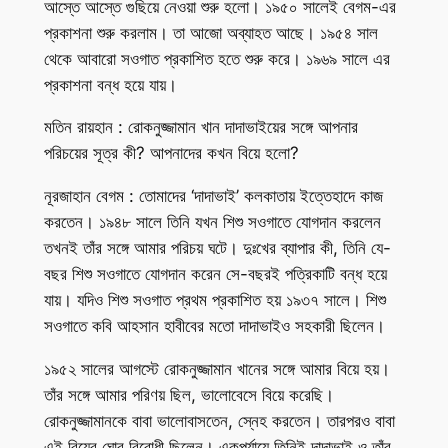
আস্তে আস্তে গুছিয়ে নেওয়া শুরু হলো। ১৯৫০ সালেই বেগম-এর
প্রকাশনা শুরু করলাম। তা আজো অব্যাহত আছে। ১৯৫৪ সাল
থেকে আবারো সওগাত প্রকাশিত হতে শুরু করে। ১৯৬৯ সালে এর
প্রকাশনা বন্ধ হয়ে যায়।
মতিন রায়হান : রোকনুজ্জামান খান দাদাভাইয়ের সঙ্গে আপনার
পরিচয়ের সূত্র কী? আপনাদের কখন বিয়ে হলো?
নূরজাহান বেগম : তোমাদের ‘দাদাভাই’ কলকাতায় ইত্তেহাদে কাজ
করতেন। ১৯৪৮ সালে তিনি যখন শিশু সওগাতে যোগদান করলেন
তখনই তাঁর সঙ্গে আমার পরিচয় ঘটে। দুঃখের ব্যাপার কী, তিনি যে-
বছর শিশু সওগাতে যোগদান করেন সে-বছরই পত্রিকাটি বন্ধ হয়ে
যায়। যদিও শিশু সওগাত প্রথম প্রকাশিত হয় ১৯৩৭ সালে। শিশু
সওগাতে কবি আহসান হাবীবের মতো দাদাভাইও সহকারী ছিলেন।
১৯৫২ সালের আগস্টে রোকনুজ্জামান খানের সঙ্গে আমার বিয়ে হয়।
তাঁর সঙ্গে আমার পরিণয় ছিল, ভালোবেসে বিয়ে করেছি।
রোকনুজ্জামানকে বাবা ভালোবাসতেন, স্নেহ করতেন। তারপরও বাবা
এই বিয়ের ঘোর বিরোধী ছিলেন। একপর্যায়ে তিনিই দাদাভাই ও তাঁর