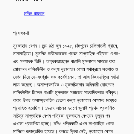
মতিন রায়হান
প্রসঙ্গকথা
নূরজাহান বেগম। জন্ম ৪ঠা জুন ১৯২৫, চাঁদপুরের চালিতাতলী গ্রামে,
নানাবাড়িতে। মুসলিম নারীসমাজের প্রথম সাপ্তাহিক পত্রিকা বেগম-
এর সম্পাদক তিনি। অন্ধকারাচ্ছন্ন বাঙালি মুসলমান সমাজে বাবা
মোহাম্মদ নাসিরউদ্দীন ও কন্যা নূরজাহান বেগম যথাক্রমে সওগাত ও
বেগম নিয়ে যে-সংগ্রাম শুরু করেছিলেন, তা আজ কিংবদন্তির মর্যাদা
লাভ করেছে। অসাম্প্রদায়িক ও মুক্তচিন্তার অধিকারী মোহাম্মদ
নাসিরউদ্দীন ছিলেন বাঙালি মুসলমান সমাজের সাংবাদিকতার পথিকৃৎ।
বাবার উদার অসাম্প্রদায়িক চেতনা কন্যা নূরজাহান বেগমের মধ্যেও
প্রবাহিত হয়েছিল। ১৯৪৭ সালের ২০শে জুলাই প্রথম প্রকাশিত
সচিত্র সাপ্তাহিক বেগম পত্রিকা নূরজাহান বেগমের মৃত্যুর পর
এখনো প্রকাশিত হচ্ছে। যদিও পত্রিকাটি এখন সাপ্তাহিক থেকে
মাসিকে রূপান্তরিত হয়েছে। বলতে দ্বিধা নেই, নূরজাহান বেগম