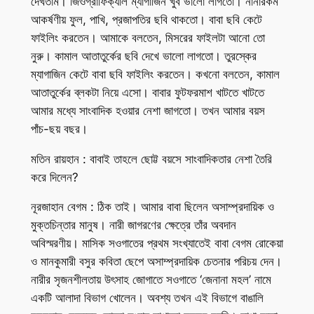
দেখতাম। জিওগ্রাফিক্যাল ম্যাগাজিন খুব ভালো লাগতো। নানারকম
আকর্ষণীয় ফুল, পাখি, প্রজাপতির ছবি থাকতো। বাবা ছবি কেটে
ফাইলিং করতেন। আমাকে বলতেন, মিসরের ফাইলটা আনো তো
নুরু। কামাল আতাতুর্কের ছবি দেখে ভালো লাগতো। তুরস্কের
ম্যাগাজিন কেটে বাবা ছবি ফাইলিং করতেন। কখনো বলতেন, কামাল
আতাতুর্কের ব্লকটা নিয়ে এসো। বাবার ফুটফরমাশ খাটতে খাটতে
আমার মধ্যে সাংবাদিক হওয়ার নেশা জাগতো। তখন আমার বয়স
পাঁচ-ছয় বছর।
মতিন রায়হান : বাবাই তাহলে ছোট্ট বয়সে সাংবাদিকতার নেশা তৈরি
করে দিলেন?
নূরজাহান বেগম : ঠিক তাই। আমার বাবা ছিলেন অসাম্প্রদায়িক ও
মুক্তচিন্তার মানুষ। নারী জাগরণের ক্ষেত্রে তাঁর অবদান
অবিস্মরণীয়। মাসিক সওগাতের প্রথম সংখ্যাতেই বাবা বেগম রোকেয়া
ও মানকুমারী বসুর কবিতা ছেপে অসাম্প্রদায়িক চেতনার পরিচয় দেন।
নারীর সৃজনশীলতায় উৎসাহ জোগাতে সওগাতে ‘জেনানা মহল’ নামে
একটি আলাদা বিভাগ খোলেন। অবশ্য তখন এই বিভাগে বাঙালি