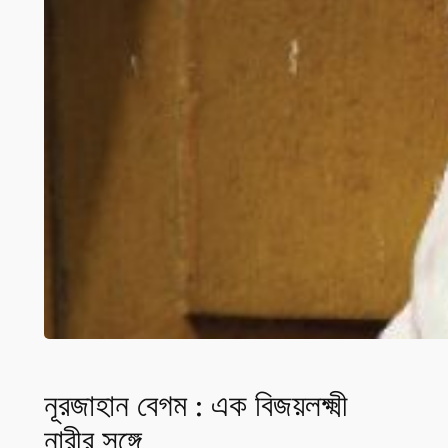
নূরজাহান বেগম : এক বিজয়লক্ষ্মী
নারীর সঙ্গে