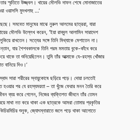
ো তার স্মৃতিতে উজ্জ্বল। খায়ের মৌলভি দাফন শেষে মোনাজাতের
য়া ওয়াসসি মুদখলাহু …’
ঁছেছে। সমবেত মানুষের মাঝে নুরুল আলমের ছাত্ররা, যারা
়ের মৌলভি উল্লেখ করেন, ‘ইয়া রাব্বুল আলামিন সারাদেশ
কিয়ে রাখতেন। সত্যের সঙ্গে তিনি মিথ্যাকে মেশাতেন না।
্তান, যার শৈশবকালকে তিনি পরম মমতায় বুকে-কাঁধে করে
 থাকে তা শুনিয়েছিলেন। তুমি তাঁর আত্মাকে যে-রহস্য খোঁজার
াত বানিয়ে দিও।’
দ সারা শরীরের স্নায়ুকোষে ছড়িয়ে পড়ে। দোয়া চলতেই
্তমিত হওয়ার পর যে রহস্যময়তা – তা খুঁজে ফেরার মনন তৈরি করে
জীবন ব্যয় করে গেলেন, নিজের ব্যক্তিগত জীবনে তাঁর তেমন
ময়ে মাথা নত করে থাকা এক ছাত্রকে আমরা তোমার প্রকৃতির
 কিচিরমিচির শুনুক, জ্যোৎস্নারাতে জলে পড়ে থাকা আলোতে