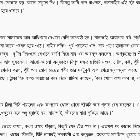
 সেভেনে বড় কোনো স্কুলে দিও। কিন্তু আমি বলে রাখলাম, নানাবাড়ির এই দুই বছর
চ হয়ে থাকবে।’
িজের সাম্রাজ্য আর আধিপত্য দেখাতে বেশি আগ্রহী হন। নানাভাই আয়ানকে ষষ্ঠ শ
্দীপনা আরো প্রবল হয়ে ওঠে। বাড়ির দক্ষিণ-পূর্ব প্রান্তে খাল, তার পাশে হাজামজা
রাজ্য। ছুটির দিনগুলো সেখানে বড়শি নিয়ে মাছ ধরা আরম্ভ করলেন। অগ্রহায়ণের শ
জলটায় জাল ছুড়লেন। আধো-আলো অন্ধকারে নিপুণ দক্ষতায় তিনি মাগুর, শোল, কই, পু
খেয়াল করল, পুঁটি আর মোয়া মাছের শরীর তার সবটুকুই একা খেয়ে জ্বলজ্বল করছ
ান্ডা হিম হাতে আয়ানের কান নিচে নামিয়ে বলছেন, ‘কান খোলা রাখা যাবে না, না
 গাছটার ঠিলা তিনি পাড়লেন এবং কাপড়ের ঝোলা থেকে ছাঁকনি আর গ্লাস বের করলেন।
জুরের রসে শুধু স্বাদই নয়, নানাভাই, জীবনের মায়া লুকিয়ে আছে।’
র ভেতর রাখল, কখন ওপরে দাঁড়াল, কিছুই যেন টের পেল না। এতক্ষণ পর কানের নিচে 
েল। খায়ের মৌলভি, যিনি নানারই সমবয়সী এবং বন্ধুজন, শুক্রবার মসজিদে খুতবার আ