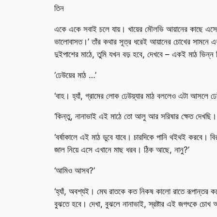
তিন
একে একে সবাই চলে যায়। খায়ের মৌলভি আয়ানের কাছে এসে 
ভালোবাসত।’ তাঁর কথার সূত্র ধরেই আয়ানের চোখের সামনে একট
দুইপাশের মাঠে, তুমি যখন বড় হবে, দেখবে – একই মাঠ ভিন
‘ঢেউয়ের মাঠ …’
‘বাহ। হ্যাঁ, গ্রামের লোক ঢেউয়্যার মাঠ বললেও এটা আসলে ঢে
‘কিন্তু, নানাভাই এই মাঠে তো আলু আর সরিষার ক্ষেত দেখছি
‘বর্ষাকালে এই মাঠ ডুবে যাবে। চারদিকে পানি থইথই করবে। 
জাল নিয়ে এসে এখানে মাছ ধরব। ঠিক আছে, নানু?’
‘আমিও আসব?’
‘হ্যাঁ, অবশ্যই। মেঘ রাতকে কত নিকষ কালো রাতে রূপান্তর
বুঝতে হবে। দেখা, বুঝলে নানাভাই, স্রষ্টার এই জগৎকে চোখ আর