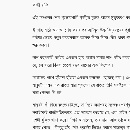
কাজী রাফি
এই অঞ্চলের শেষ প্রভাবশালী ব্যক্তি নুরুল আলম মৃত্যুবরণ ক
ঈদগাহ মাঠে জানাজা শেষ করার পর আটমূল উচ্চ বিদ্যালয়ের প্র
বনটার ভেতর নতুন কবরস্থানে অনেক নিজে নিজে বেঁচে থাকা গা
শুরু করল।
লাশ বহনকারী দলটার একজন হয়ে আয়ান নানার লাশ কাঁধে কবরস্
যে, সে বারো কিংবা তেরো বছর বয়সের এক কিশোর।
আয়ানের পাশে হাঁটতে হাঁটতে একজন বললেন, ‘হয়েছে বাবা।
মানুষটা এমন এক রাতত মারা গ্যালেন যে রাতত তিনি সবাইকে এ
মারা গেলেন কি না!’
মানুষটা কী নিয়ে বলতে চাইছে, তা নিয়ে অনাগ্রহ সত্ত্বেও 
সবাইকেই রাজনৈতিকভাবে এত সচেতন করেছে যে, এক লাইন লেখাপ
দশটা যুক্তি খাড়া করে। তিনি জানালেন, তার নানা আজ থেকে সা
খাবার খেতে। কিন্তু তাঁর সেই প্রচেষ্টা নিয়েও গ্রামে সাড়াশব্দ 