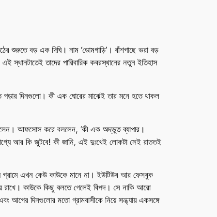
ের শুরুতে বড় এক দিঘি। নাম ‘ডোমগাড়ি’। বাঁশগাছে ভরা বড়
 এই স্থানটাতেই তাদের পারিবারিক কবরস্থানের নতুন ইতিহাস
েণিতে পড়ার দিনগুলো। কী এক ঘোরের মাঝেই তার মনে হতে থাকল
 নিলেন। আফসোস করে বললেন, ‘কী এক অদ্ভুত ব্যাপার।
ভাগ্যে আর কি জুটবে! কী জানি, এই দুঃখেই লোকটা সেই রাততই
 আসায় গ্রামে এখন কেউ কাউকে মানে না। ইউটিউব আর ফেসবুক
িয়ে রাখে। কাউকে কিছু বলতে গেলেই বিপদ। সে নাকি আরো
বং আগের দিনগুলোর মতো গ্রামবাসীকে নিয়ে সন্ধ্যায় একসঙ্গে