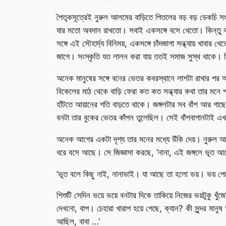
পৈতৃকসূত্রেই নুরুল আলমের বাড়িতে পিতলের বড় বড় ডেকচি স
যার মতো অবদান রাখতো। সবাই একসঙ্গে বসে খেতো। কিন্তু বড
সঙ্গে এই সৌহার্দ্য বিনিময়, একসঙ্গে চাঁদজাগা সন্ধ্যায় খাব
জাগে। সংস্কৃতি যত লালন করা যায় ততই সমাজ সুস্থ থাকে। ক
অনেক মানুষের সঙ্গে বনের ভেতর কবরস্থানে লাশটা রাখার পর
বিকেলের মাঠ থেকে বাড়ি ফেরা কত কত সন্ধ্যার কথা তার মনে পড়
হাঁটতে আয়ানের গতি বাড়তে থাকে। জঙ্গলটার সব বাঁশ আর গাছে
বনটা তার বুকের ভেতর কাঁপন তুলেছিল। সেই বাঁশবাগানটাই এখ
অনেক আগের একটা দৃশ্য তার মনের মধ্যে উঁকি দেয়। নুরুল আলম
ধরে বসে আছে। সে জিজ্ঞাসা করছে, ‘নানা, এই জঙ্গলে ভূত আ
‘ভূত বলে কিছু নাই, নানাভাই। যা আছে তা হলো ভয়। ভয় পে
শিশুটি সেদিন ভয়ে ভয়ে বনটার দিকে তাকিয়ে নিজের ভয়টুকু
দেখনো, বাপ। চেহারা খারাপ হয়ে গেছে, ক্যান? কী সুন্দর মানু
আছিল, বাবা …’