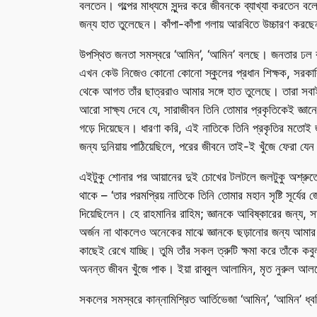
বলতেন। গল্পের মাধ্যমে সুন্দর করে জীবনকে ব্যাখ্যা করতেন বল
জন্য হাত তুলেছেন। কাঁপা-কাঁপা গলায় আরবিতে উচ্চারণ করছেন, 
উপস্থিত জনতা সমস্বরে ‘আমিন’, ‘আমিন’ বলছে। জনতার ঢল বাঁশ
এখন কেউ নিজেও কোনো কোনো স্কুলের প্রধান শিক্ষক, সরকারি 
থেকে আগত তাঁর ছাত্ররাও আমার সঙ্গে হাত তুলেছে। তারা সবাই
আরো সাক্ষ্য দেবে যে, সারাজীবন তিনি তোমার প্রকৃতিকেই জ
গড়ে দিয়েছেন। ধারণা করি, এই নাতিকে তিনি প্রকৃতির মতোই 
জন্য দুনিয়ায় পাঠিয়েছিলে, পরের জীবনে তাই-ই খুঁজে ফেরা যেন
এইটুকু শোনার পর আয়ানের দুই চোখের টলটলে জলটুকু অশ্রুতে 
থাকে – ‘তার পরমপ্রিয় নাতিকে তিনি তোমার মহান সৃষ্টি সূর্যের 
দিয়েছিলেন। হে রাহমানির রাহিম; জ্ঞানকে আবিষ্কারের জন্য, স
অর্জন না থাকলেও অনেকের মাঝে জ্ঞানকে ছড়ানোর জন্য আমার 
কাছেই রেখে যাচ্ছি। তুমি তাঁর সকল ত্রুটি ক্ষমা করে তাঁকে 
অনন্ত জীবন খুঁজে পাক। ইয়া রাব্বুল আলামিন, মৃত নুরুল আল
সকলের সমস্বরে কান্নামিশ্রিত আর্তিভেজা ‘আমিন’, ‘আমিন’ ধ্