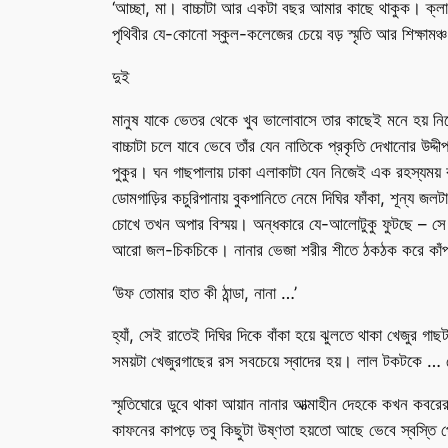
‘আচ্ছা, মা। বাচ্চাটা আর একটা বছর আমার কাছে থাকুক। ক্লাস
পৃথিবীর যে-কোনো স্কুল-কলেজের চেয়ে বড় স্মৃতি আর শিক্ষামঞ্
দুই
মানুষ যাকে ভেতর থেকে খুব ভালোবাসে তার কাছেই মনে হয় ন
বাচ্চাটা চলে যাবে ভেবে তাঁর যেন নাতিকে প্রকৃতি দেখানোর উদ
পুকুর। ঘন গাছপালায় ঢাকা এলাকাটা যেন নিজেই এক রহস্যময় 
ডোমগাড়ির কচুরিপানায় বুকপানিতে নেমে দিঘির ফাঁকা, শূন্য 
চোখে তখন অপার বিস্ময়। অন্ধকারে যে-আলোটুকু ফুটছে – সে 
আরো জল-চিকচিকে। নানার ভেজা শরীর শীতে ঠকঠক করে কাঁপছে। ঠ
‘উফ তোমার হাত কী ঠান্ডা, নানা …’
হ্যাঁ, সেই রাতেই দিঘির দিকে বাঁকা হয়ে ঝুলতে থাকা খেজুর
সময়টা খেজুরগাছের রস সবচেয়ে স্বাদের হয়। লাল টকটকে … খে
স্মৃতিঘোরে ডুবে থাকা আয়ান নানার আত্মাহীন দেহকে কখন কবরে
কাফনের কাপড়ে তবু কিছুটা উষ্ণতা হয়তো আছে ভেবে স্বস্তি প