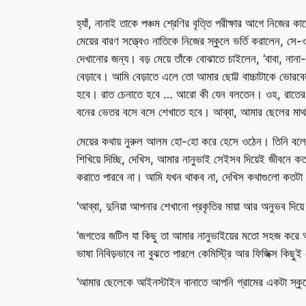
হ্যাঁ, নানাই তাকে পঞ্চম শ্রেণির বৃত্তি পরীক্ষার আগে নিজের ক
মেয়ের বারণ সত্ত্বেও নাতিকে নিজের স্কুলে ভর্তি করালেন, সে
দেখানোর জন্য। বড় মেয়ে তাঁকে বোঝাতে চাইলেন, ‘বাবা, নান
বেড়াবে। আমি বেড়াতে এলে তো আমার ছোট্ট বাচ্চাটাকে ভোরবেলা
হবে। রাত চেনাতে হবে … আরো কী যেন বলতেন। ওহ, রাতের স্তব্
বনের ভেতর বসে বসে শেখাতে হবে। আব্বা, আমার ছেলের মাথাটা
মেয়ের কথায় নুরুল আলম হো-হো করে হেসে ওঠেন। তিনি বলেন,
শিখিয়ে দিচ্ছি, দেখিস, আমার নানুভাই সেইসব দিয়েই জীবনে ক
করাতে পারবে না। আমি যখন থাকব না, দেখিস কথাগুলো কতটা স
‘আব্বা, দুনিয়া আপনার শেখানো প্রকৃতির মায়া আর অনুভব দিয
‘জগতের জটিল যা কিছু তা আমার নানুভাইয়ের মতো সহজ করে আর
ভাষা নিবিড়ভাবে না বুঝতে পারলে কেমিস্ট্রি আর ফিজিক্স কিছুই 
‘আমার ছেলেকে আইনস্টাইন বানাতে আপনি গ্রামের একটা স্কুলে