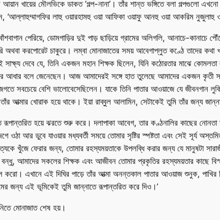
ে আয়ান খায়ের মৌলভিকে ডাকত ‘গল্প-নানা’। তাঁর শান্ত ভঙ্গিতে বলা গল্পগুলো এখন
‘আল্লাহুম্মাগফির লাহু ওয়ারহামহু ওয়া আফিকা ওয়াফু আনহু ওয়া আকরিম নুজুলাহু ও
বাগান পেরিয়ে, ডোমগাড়ির দুই পাড় ছাড়িয়ে গ্রামের অলিগলি, আনাচে-কানাচে পৌ
অথবা করপোরেট চাকুরে। লম্বা মোনাজাতের সময় আবেগাপ্লুত কণ্ঠে তাদের কথা খায
 সাক্ষ্য দেবে যে, তিনি একজন মহান শিক্ষক ছিলেন, যিনি কঠোরতার মাঝে কোমলতা লু
্ঞানের আধার বলে জেনেছেন। আজ আমাদেরই সঙ্গে হাত তুলেছে আমাদের একজন কৃতী সন
জগতে সবচেয়ে বেশি ভালোবেসেছিলেন। যাকে তিনি পাতার আওয়াজে যে জীবনগান লুকিয়ে
 তাঁর আত্মার খোরাক হয়ে থাকে। ইয়া রাব্বুল আলামিন, সেটাকেই তুমি তাঁর জন্য জান্ন
রূপান্তরিত হয়ে ঝরতে শুরু করে। দলাপাকা আবেগ, তার কণ্ঠনালির কাছের নোনতা স্বা
জেগে ওঠা আর ডুবে যাওয়ার মধ্যবর্তী সময়ে তোমার সৃষ্টির স্পষ্টতা এবং সেই সূর্য অস
ত্যকে খুঁজে ফেরার জন্য, তোমার রহস্যময়তাকে উপলব্ধি করার জন্য যে মানুষটা সারা
বন্ধু, আমাদের সকলের শিক্ষক এবং আজীবন তোমার প্রকৃতির রহস্যময়তার কাছে বিস্
কবুল করো। এখানে এই দিঘির পাড়ে তাঁর আত্মা অনন্তকাল পাতার আওয়াজ শুনুক, পাখির
মের জন্য এই ভূমিকেই তুমি জান্নাতে রূপান্তরিত করে দিও।’
বনিতে মোনাজাত শেষ হয়।