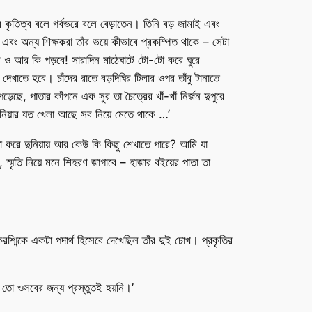
জের কৃতিত্ব বলে গর্বভরে বলে বেড়াতেন। তিনি বড় জামাই এবং
 এবং অন্য শিক্ষকরা তাঁর ভয়ে কীভাবে প্রকম্পিত থাকে – সেটা
ে ও আর কি পড়বে! সারাদিন মাঠেঘাটে টো-টো করে ঘুরে
েখাতে হবে। চাঁদের রাতে বড়দিঘির টিলার ওপর তাঁবু টানাতে
, পাতার কাঁপনে এক সুর তা চৈত্রের খাঁ-খাঁ নির্জন দুপুরে
নিয়ার যত খেলা আছে সব নিয়ে মেতে থাকে …’
করে দুনিয়ায় আর কেউ কি কিছু শেখাতে পারে? আমি যা
স্মৃতি নিয়ে মনে শিহরণ জাগাবে – হাজার বইয়ের পাতা তা
মিকে একটা পদার্থ হিসেবে দেখেছিল তাঁর দুই চোখ। প্রকৃতির
তো ওসবের জন্য প্রস্তুতই হয়নি।’