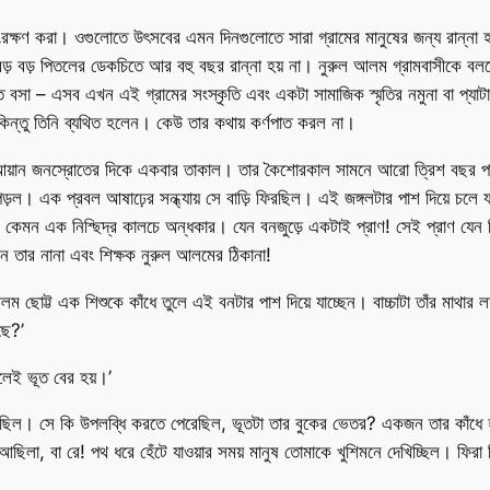
ংরক্ষণ করা। ওগুলোতে উৎসবের এমন দিনগুলোতে সারা গ্রামের মানুষের জন্য রান্না হ
় বড় পিতলের ডেকচিতে আর বহু বছর রান্না হয় না। নুরুল আলম গ্রামবাসীকে বলত
ার খেতে বসা – এসব এখন এই গ্রামের সংস্কৃতি এবং একটা সামাজিক স্মৃতির নমুনা বা প্য
িন্তু তিনি ব্যথিত হলেন। কেউ তার কথায় কর্ণপাত করল না।
 আয়ান জনস্রোতের দিকে একবার তাকাল। তার কৈশোরকাল সামনে আরো ত্রিশ বছর পাড়
ল। এক প্রবল আষাঢ়ের সন্ধ্যায় সে বাড়ি ফিরছিল। এই জঙ্গলটার পাশ দিয়ে চলে যাওয়
 কেমন এক নিশ্ছিদ্র কালচে অন্ধকার। যেন বনজুড়ে একটাই প্রাণ! সেই প্রাণ যেন বি
ন তার নানা এবং শিক্ষক নুরুল আলমের ঠিকানা!
 ছোট্ট এক শিশুকে কাঁধে তুলে এই বনটার পাশ দিয়ে যাচ্ছেন। বাচ্চাটা তাঁর মাথার 
ছে?’
লেই ভূত বের হয়।’
 খুঁজেছিল। সে কি উপলব্ধি করতে পেরেছিল, ভূতটা তার বুকের ভেতর? একজন তার কাঁধ
ষ আছিলা, বা রে! পথ ধরে হেঁটে যাওয়ার সময় মানুষ তোমাকে খুশিমনে দেখিচ্ছিল। ফি