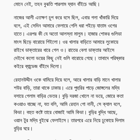
মোনে নেই, তহন বুঝতি পারলাম য্যান বাঁইচে আছি।
নাজের আলী এতক্ষণ চুপ করে বসে ছিল, এবার গলা খাঁকারি দিয়ে
বলে, এই সেদিন আমারে ফেলায়ে গেলি ধরা পইড়ে যাতাম ওগের
হাতে। এরপর কী যে অতো আলস্না মালুম। হাজার শোকর গুলিডা
মাংস ছিড়ে বারোয়ে গিইলো। ওর খালার বাড়িতে আমারে লুকোয়ে
রাইখে ডাক্তারের ধারে গেল ও। রাতের বেলা ডাক্তার আইসে
দেইখে কলো ভয়ের কিছু নেই গুলি বারোয়ে গেছে। তাবাদে পরিষ্কার
কইরে ব্যান্ডেজ বাঁইদে দিলো।
রেহানউদ্দীন ওকে থামিয়ে দিয়ে বলে, আরে খালার বাড়ি মানে খালার
শউর বাড়ি, তারা থাকে ঢাকায়। এরে পুহুরির পাড়ে জোঙ্গলের মদ্যি
বসায়ে গেলাম বাড়ির ভেতর। বুড়ি দরজা খোলে না ভয়ে, জোরে কতা
কওয়াও যাচ্ছে না, যত বলি, আমি রেহান গো নানী, সে ক্যাল বলে,
কিডা। বহুত কষ্টে তারে বোজাই আমি কিডা। বুড়ির বুদ্ধি আছে,
ওয়ান টুর মদ্যি বুইঝে ফেলাইসে। তারপরে এরে নিয়ে ঢুকোয়ে দিলাম
বুড়ির ঘরে।