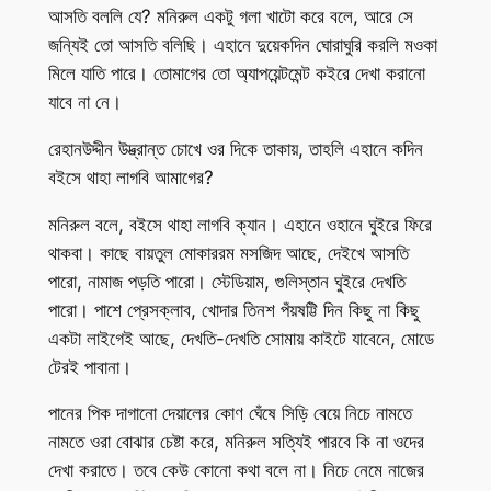
আসতি বললি যে? মনিরুল একটু গলা খাটো করে বলে, আরে সে
জন্যিই তো আসতি বলিছি। এহানে দুয়েকদিন ঘোরাঘুরি করলি মওকা
মিলে যাতি পারে। তোমাগের তো অ্যাপয়েন্টমেন্ট কইরে দেখা করানো
যাবে না নে।
রেহানউদ্দীন উদ্ভ্রান্ত চোখে ওর দিকে তাকায়, তাহলি এহানে কদিন
বইসে থাহা লাগবি আমাগের?
মনিরুল বলে, বইসে থাহা লাগবি ক্যান। এহানে ওহানে ঘুইরে ফিরে
থাকবা। কাছে বায়তুল মোকাররম মসজিদ আছে, দেইখে আসতি
পারো, নামাজ পড়তি পারো। স্টেডিয়াম, গুলিস্তান ঘুইরে দেখতি
পারো। পাশে প্রেসক্লাব, খোদার তিনশ পঁয়ষট্টি দিন কিছু না কিছু
একটা লাইগেই আছে, দেখতি-দেখতি সোমায় কাইটে যাবেনে, মোডে
টেরই পাবানা।
পানের পিক দাগানো দেয়ালের কোণ ঘেঁষে সিড়ি বেয়ে নিচে নামতে
নামতে ওরা বোঝার চেষ্টা করে, মনিরুল সত্যিই পারবে কি না ওদের
দেখা করাতে। তবে কেউ কোনো কথা বলে না। নিচে নেমে নাজের