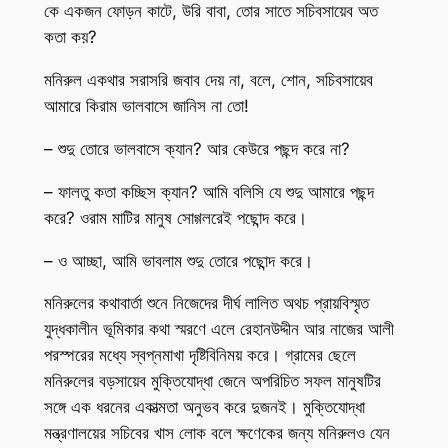
কে একজন ফোড়ন কাটে, উরি বাবা, তোর সাতে সচিবসায়েব অত
কতা কয়?
মনিরুল একথার সরাসরি জবাব দেয় না, বলে, শোন, সচিবসায়েব
আমারে কিরাম ভালবাসে জানিস না তো!
– শুদু তোরে ভালবাসে ক্যান? আর কেউরে পছন্দ করে না?
– ফালতু কতা কচ্ছিস ক্যান? আমি বলিসি যে শুদু আমারে পছন্দ
করে? ওরাম মাটির মানুষ সোগ্গলরেই পছোন্দ করে।
– ও আচ্ছা, আমি ভাবলাম শুদু তোরে পছোন্দ করে।
মনিরুলের কথাবার্তা শুনে নিজেদের দীর্ঘ লালিত অথচ প্রায়বিস্মৃত
যুদ্ধকালীন ভূমিকার কথা স্মরণে এলে রেহানউদ্দীন আর নাজের আলী
পরস্পরের মধ্যে স্বপ্নমাখা দৃষ্টিবিনিময় করে। গ্রামের ছেলে
মনিরুলের বড়সায়েব মুক্তিযোদ্ধা জেনে অপরিচিত সফল মানুষটির
সঙ্গে এক ধরনের একাত্মতা অনুভব করে দুজনই। মুক্তিযোদ্ধা
মন্ত্রণালয়ের সচিবের খাস লোক বলে ক্ষণেকের জন্য মনিরুলও যেন