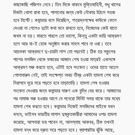
কাছাকাছি পজিশন নেবে। তিন দিকে থাকবে মুক্তিবাহিনী, শুধু খালের
দিকটা খোলা রাখা হবে, পালানোর জন্য কেউ নৌকায় উঠলে সহজ
হবে টার্গেট। কমান্ডার বলে দিয়েছিল, শত্রম্নপক্ষের কাউকে ফেলে
দেওয়া না গেলেও দুটো কথা মনে রাখতে হবে, নিজেদের কেউ যাতে
জখম না হয়। মারতে পারলে তো ভালো, কিন্তু একটা ভারি আক্রমণ
হলে আর যা-ই হোক অনুষ্ঠান করার সাহস পাবে না ওরা। তবে
আচমকা আক্রমণে দু-চারটা লাশ তো পড়বেই। ঠিক হয় স্কুলের
পাশের মসজিদ থেকে ফজরের আজান শেষ হওয়া মাত্রই একসঙ্গে
আক্রমণ শুরু করতে হবে, এটাই হবে সংকেত। ওদের হাতে অঢেল
গোলাবারুদ নেই, তাই সংক্ষেপ্ত অথচ তীব্র একটা হামলা শেষ করে
নিরাপদে দূরে সরে পড়তে হবে তাড়াতাড়ি। হামলা শেষ হওয়ার
সংকেত দেওয়ার জন্য কমান্ডার দারুণ এক বুদ্ধি বের করে। আজানের
পর নামাজ শুরু হওয়ার আগে যে পনেরো মিনিট সময় থাকে তার মধ্যে
হামলা শেষ করতে হবে। কমান্ডার নিজেই মসজিদের মাইকে যখন
বলবে, ভাইসব ভারতীয় দালাল দুষ্কৃতকারীরা আমাদের ওপর হামলা
করেছে, আপনারা ভয় পাবেন না, আলস্নাহু আকবর, ঠিক তখনই
হামলা বন্ধ করে দ্রুত সরে পড়তে হবে। ব্যাপারটায় ঝুঁকি আছে,