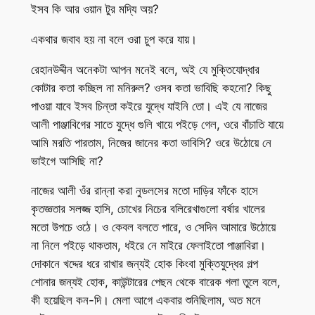
ইসব কি আর ওয়ান টুর মদ্যি অয়?
একথার জবাব হয় না বলে ওরা চুপ করে যায়।
রেহানউদ্দীন অনেকটা আপন মনেই বলে, অই যে মুক্তিযোদ্ধার
কোটার কতা কচ্ছিল না মনিরুল? ওসব কতা ভাবিছি কহনো? কিছু
পাওয়া যাবে ইসব চিন্তা কইরে যুদ্ধে যাইনি তো। এই যে নাজের
আলী পাঞ্জাবিগের সাতে যুদ্ধে গুলি খায়ে পইড়ে গেল, ওরে বাঁচাতি যায়ে
আমি মরতি পারতাম, নিজের জানের কতা ভাবিসি? ওরে উঠোয়ে নে
ভাইগে আসিছি না?
নাজের আলী ওঁর রান্না করা নুডলসের মতো দাড়ির ফাঁকে হাসে
কৃতজ্ঞতার সলজ্জ হাসি, চোখের নিচের বলিরেখাগুলো বর্ষার খালের
মতো উপচে ওঠে। ও কেবল বলতে পারে, ও সেদিন আমারে উঠোয়ে
না নিলে পইড়ে থাকতাম, ধইরে নে মাইরে ফেলাইতো পাঞ্জাবিরা।
দোকানে খদ্দের ধরে রাখার জন্যই হোক কিংবা মুক্তিযুদ্ধের গল্প
শোনার জন্যই হোক, কাউন্টারের পেছন থেকে বারেক গলা তুলে বলে,
কী হয়েছিল কন-দি। মেলা আগে একবার শুনিছিলাম, অত মনে