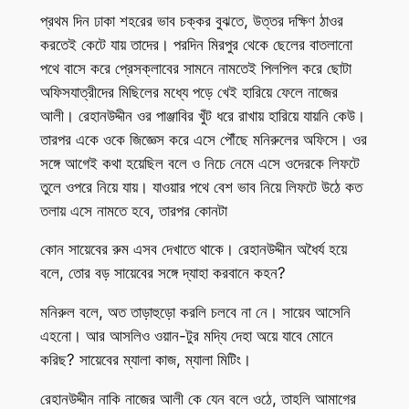
প্রথম দিন ঢাকা শহরের ভাব চক্কর বুঝতে, উত্তর দক্ষিণ ঠাওর
করতেই কেটে যায় তাদের। পরদিন মিরপুর থেকে ছেলের বাতলানো
পথে বাসে করে প্রেসক্লাবের সামনে নামতেই পিলপিল করে ছোটা
অফিসযাত্রীদের মিছিলের মধ্যে পড়ে খেই হারিয়ে ফেলে নাজের
আলী। রেহানউদ্দীন ওর পাঞ্জাবির খুঁট ধরে রাখায় হারিয়ে যায়নি কেউ।
তারপর একে ওকে জিজ্ঞেস করে এসে পৌঁছে মনিরুলের অফিসে। ওর
সঙ্গে আগেই কথা হয়েছিল বলে ও নিচে নেমে এসে ওদেরকে লিফটে
তুলে ওপরে নিয়ে যায়। যাওয়ার পথে বেশ ভাব নিয়ে লিফটে উঠে কত
তলায় এসে নামতে হবে, তারপর কোনটা
কোন সায়েবের রুম এসব দেখাতে থাকে। রেহানউদ্দীন অধৈর্য হয়ে
বলে, তোর বড় সায়েবের সঙ্গে দ্যাহা করবানে কহন?
মনিরুল বলে, অত তাড়াহুড়ো করলি চলবে না নে। সায়েব আসেনি
এহনো। আর আসলিও ওয়ান-টুর মদ্যি দেহা অয়ে যাবে মোনে
করিছ? সায়েবের ম্যালা কাজ, ম্যালা মিটিং।
রেহানউদ্দীন নাকি নাজের আলী কে যেন বলে ওঠে, তাহলি আমাগের