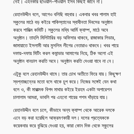
নেই। এহনকার ছাওয়াল-পাওয়াল ইসব কিছই জানে না।
রেহানউদ্দীন বলে, আগেও বলিছি বহুবার। একবার খবর পালাম হাই
স্কুলের মাঠে বড় কইরে পাকিস্তানের স্বাধীনতা দিবসের অনুষ্ঠান
করবে শামিত্ম কমিটি। স্কুলের মধ্যি আর্মি ক্যাম্প, মাঠে অবে
অনুষ্ঠান। তাহলি মিলিটারির বড় অফিসার থাকবে, রাজাকার লিডার,
জামায়াতে ইসলামী আর মুসলিম লীগের নেতারাও থাকবে। খবর পায়ে
দফায়-দফায় মিটিং করল কমান্ডার আমাগের নিয়ে, ঠিক অলো এই
অনুষ্ঠান বানচাল করতি অবে। অনুষ্ঠান করতি দেওয়া যাবে না নে।
এটুকু বলে রেহানউদ্দীন থামে। তার চোখ অতীতে ফিরে যায়। কিছুক্ষণ
স্বপ্নাচ্ছন্নের মতো বসে থাকে চুপ করে। নিজের সঙ্গেই যেন কথা
বলে ও, কী মারাত্মক বিপদ মাথার কইরে ইরহম একটা অপারেশন
চালালাম আমরা, ভাবলি পর এহনো গায়ের পশম দাঁড়ায়ে যায়।
রেহানউদ্দীন বলে চলে, কীভাবে অন্য ক্যাম্প থেকে আরেক দলকে
এনে বড় করা হয়েছিল আক্রমণকারী দল। দলের প্রত্যেককে
কয়েকবার করে বুঝিয়ে দেওয়া হয়, কারা কোন দিক থেকে স্কুলের