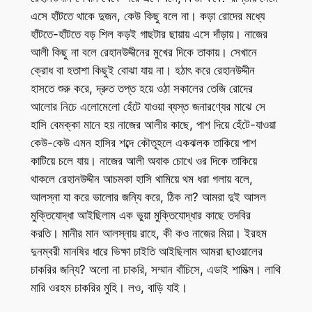
এসে হাঁটতে থাকে দুজন, কেউ কিছু বলে না। কড়া রোদের মধ্যে
হাঁটতে-হাঁটতে বড় শিল কড়ই গাছটার ছায়ায় এসে দাঁড়ায়। নাজের
আলী কিছু না বলে রেহানউদ্দীনের মুখের দিকে তাকায়। সেখানে
ক্রোধ বা হতাশা কিছুই বোঝা যায় না। হঠাৎ করে রেহানউদ্দীন
হাসতে শুরু করে, দ্রুত তপ্ত হয়ে ওঠা সকালের তেজি রোদের
আলোর নিচে এলোমেলো হেঁটে যাওয়া ব্যস্ত জনারণ্যের মাঝে সে
হাসি বেমক্কা মানে হয় নাজের আলীর কাছে, পাশ দিয়ে হেঁটে-যাওয়া
কেউ-কেউ এমন হাসির শব্দে কৌতূহলে একঝলক তাকিয়ে পাশ
কাটিয়ে চলে যায়। নাজের আলী অবাক চোখে ওর দিকে তাকিয়ে
থাকলে রেহানউদ্দীন আচমকা হাসি থামিয়ে থম ধরা গলায় বলে,
আলস্না যা করে ভালোর জন্যি করে, ঠিক না? আমরা দুই আসল
মুক্তিযোদ্ধা আইছিলাম এক ভুয়া মুক্তিযোদ্ধার কাছে তদবির
করতি। মানীর মান আলস্নায় রাহে, কী কও নাজের মিয়া। ইরহম
দুনম্বরী মানষির ধারে ভিক্ষা চাইতি আইছিলাম আমরা ছাওয়ালের
চাকরির জন্যি? অলো না চাকরি, সম্মান বাঁচিসে, এডাই শামিত্ম। লাথি
মারি ওরহম চাকরির মুহি। লও, বাড়ি যাই।