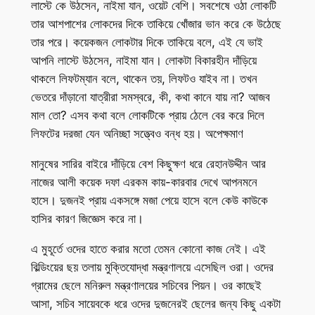
লাস্টে কে উঠসেন, নাইমা যান, ওয়েট বেশি। সবশেষে ওঠা লোকটি
তার আশপাশের লোকদের দিকে তাকিয়ে খোঁজার ভান করে কে উঠেছে
তার পরে। কয়েকজন লোকটার দিকে তাকিয়ে বলে, এই যে ভাই
আপনি লাস্টে উঠসেন, নাইমা যান। লোকটা বিকারহীন দাঁড়িয়ে
থাকলে লিফটম্যান বলে, থাকেন তয়, লিফটও যাইব না। তখন
ভেতরে দাঁড়ানো যাত্রীরা সমস্বরে, কী, কথা কানে যায় না? আজব
মাল তো? এসব কথা বলে লোকটিকে প্রায় ঠেলে বের করে দিলে
লিফটের দরজা যেন অনিচ্ছা সত্ত্বেও বন্ধ হয়। অপেক্ষমাণ
মানুষের সারির বাইরে দাঁড়িয়ে বেশ কিছুক্ষণ ধরে রেহানউদ্দীন আর
নাজের আলী কয়েক দফা এরকম কায়-কারবার দেখে আপনমনে
হাসে। দুজনই প্রায় একসঙ্গে মজা পেয়ে হাসে বলে কেউ কাউকে
হাসির কারণ জিজ্ঞেস করে না।
এ মুহূর্তে ওদের হাতে করার মতো তেমন কোনো কাজ নেই। এই
বিল্ডিংয়ের ছয় তলায় মুক্তিযোদ্ধা মন্ত্রণালয়ে এসেছিল ওরা। ওদের
গ্রামের ছেলে মনিরুল মন্ত্রণালয়ের সচিবের পিয়ন। ওর কাছেই
আসা, সচিব সায়েবকে ধরে ওদের দুজনেরই ছেলের জন্য কিছু একটা