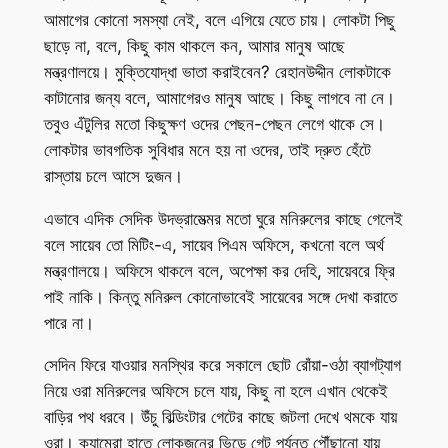
আমাগের কোনো সমস্যা নেই, বলে এগিয়ে যেতে চায়। লোকটা পিছু
ছাড়ে না, বলে, কিছু কাম থাকলে কন, আমার মানুষ আছে
মন্ত্রণালয়ে। মুক্তিযোদ্ধা ভাতা করাইবেন? রেহানউদ্দীন লোকটাকে
কাটানোর জন্য বলে, আমাগেরও মানুষ আছে। কিছু লাগবে না নে।
তবুও এঁটুলির মতো কিছুক্ষণ ওদের পেছন-পেছন লেগে থাকে সে।
লোকটার ভাবগতিক সুবিধার মনে হয় না ওদের, তাই দ্রুত হেঁটে
রাস্তায় চলে আসে দুজন।
এভাবে এদিক সেদিক উদভ্রামেত্মর মতো ঘুরে মনিরুলের কাছে গেলেই
বলে সায়েব তো মিটিং-এ, সায়েব পিএম অফিসে, কখনো বলে অর্থ
মন্ত্রণালয়ে। অফিসে থাকলে বলে, অপেক্ষা কর দেহি, সায়েবরে ফ্রি
পাই নাকি। কিন্তু মনিরুল কোনোভাবেই সায়েবের সঙ্গে দেখা করাতে
পারে না।
সেদিন ফিরে যাওয়ার মনস্থির করে সকালে ছোট রোঁয়া-ওঠা ব্যাগট্যাগ
নিয়ে ওরা মনিরুলের অফিসে চলে যায়, কিছু না হলে এখান থেকেই
বাড়ির পথ ধরবে। উঁচু বিল্ডিংটার গেটের কাছে জটলা দেখে থমকে যায়
ওরা। ক্যামেরা হাতে লোকজনের ভিড়ে গেট পর্যন্ত পৌঁছানো যায়