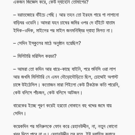
একজন জিজ্ঞেস করে, কেউ দ্যাহেনি তোমাগের?
– বরাতজোরে বাঁইচে গেছি। আর তহন তো ইরহম গায়ে গা লাগানো
বাড়িঘর ওডেনি। আমরা যহন চাষের জমির ওপর দে হাঁইটে যাতাম
ইদিক-ওদিক, মাইলের পর মাইল জনমনিষ্যির দ্যাহা মিলত না।
– সেদিন ইস্কুলের মাঠে অনুষ্ঠান হয়েছিল?
– মিলিটারি মরিসিল কয়ডা?
– আমরা তো কদিন আর ধারে-কাছে যাইনি, পরে শুনিসি ওরা লাশ
আর জখমি মিলিটারি নে এমন দৌড়োদৌড়িতে ছিল, চোদ্দোই অগাস্ট
চাঙ্গে উইঠেসিল। কতোজন মারা গিইলো কেউ ঠিকঠাক কতি পারেনি,
কেউ বলিসে পাঁচজন, কেউ বলিসে আটজন।
বারেকের ইচ্ছে পূরণ করেই হয়তো দোকানে বহু খদ্দের জমে যায়
সেদিন।
কয়েকদিন পর মনিরুলকে ফোন করে রেহানউদ্দীন, না, নতুন কোনো
খবর দিতে পারে না ও। রেহানউদ্দীন তবু বলে, ইট্টু দ্যাহিস ক্যানে