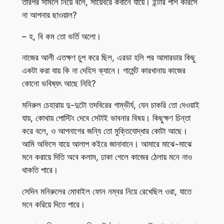
তারপর সামলে নিয়ে বলে, সায়েবরে কবানে যায়ে। ইন্টার পাশ করিসে
না আপনার ছাওয়াল?
– হ, বি কম তো ভর্তি অলো।
নাজের আলী এতক্ষণ চুপ করে ছিল, এরডা হলি পর আমারডার কিছু
একটা করা যায় কি না দেহিস ক্যানে। গার্মেন্ট কারখানায় কাজের
কোনো ভবিষ্যৎ আছে নিহি?
মনিরুল চেহারায় দু-দুটো তদবিরের গাম্ভীর্য, যেন চাকরি তো দেওয়াই
যায়, কোথায় পোস্টিং দেবে সেটাই ভাবনার বিষয়। কিছুক্ষণ চিন্তা
করে বলে, ও আপনাগের জন্যি তো মুক্তিযোদ্ধার কোটা আছে।
আমি অফিসে যায়ে আলাপ কইরে জানাবানে। আমারে মাঝে-মাঝে
মনে করায়ে দিতি অবে কলাম, ঢাকা গেলে কাজের ঠেলায় মনে নাও
থাকতি পারে।
সেদিন মনিরুলের মোবাইল ফোন নম্বর নিয়ে রেখেছিল ওরা, যাতে
মনে করিয়ে দিতে পারে।