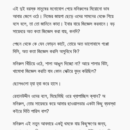
এই দুই বয়স্ক মানুষের মনোযোগ পেয়ে মনিরুলের মিয়োনো ভাব
আবার জেগে ওঠে। নিজের জায়গা ছেড়ে ওদের সামনের বেঞ্চে গিয়ে
বসে বলে, তা তো জানিনে কাহা। ইবার যায়ে জিজ্ঞেস করবানে। বড়
সায়েবরে অত কতা জিজ্ঞেস করা যায়, কনদি?
পেছন থেকে কে যেন ফোড়ন কাটে, তোরে অত ভালোবাসে গপ্পো
দিলি, অত কতা জিজ্ঞেস করলি অসুবিধে কি?
মনিরুল খিঁচিয়ে ওঠে, শালা আঙুল দিচ্ছো না? আরে শালার বিটা,
খামোখা জিজ্ঞেস করতি যাব কোন সেক্টরে যুদ্ধ করিছিল?
ছেলেগুলো হ্যা হ্যা করে হাসে।
রেহানউদ্দীন ওদের বলে, মিছেমিছি ওরে খ্যাপাচ্ছিস ক্যান? অ
মনিরুল, তোর সায়েবরে কয়ে আমার ছাওয়ালডার একটা কিছু ব্যবস্থা
কইরে দিতি পারিস বাপ?
মনিরুল এই নতুন আবদারে একটু থমকে যায় কিছুক্ষণের জন্য,