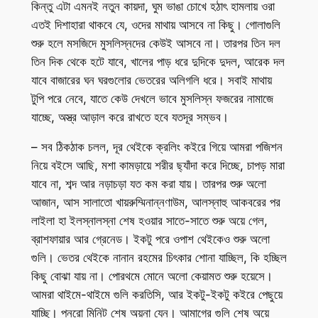
কিন্তু এটা এমনই নতুন কায়দা, ঘুম ভাঙা চোখে হঠাৎ হামলায় ওরা
এতই দিশাহারা থাকবে যে, ওদের মাথায় আসবে না কিছু। গোলাগুলি
শুরু হলে মসজিদে মুসলিস্নদের কেউই আসবে না। তারপর তিন দল
তিন দিক থেকে হটে যাবে, খালের পাড় ধরে দুদিকে দুদল, আরেক দল
যাবে বাজারের ঘন ঘরগুলোর ভেতরের অলিগলি ধরে। সবাই মাথায়
টুপি পরে নেবে, যাতে কেউ দেখলে ভাবে মুসলিস্ন ফজরের নামাজে
যাচ্ছে, অস্ত্র আড়াল করে রাখতে হবে যতদূর সম্ভব।
– সব ঠিকঠাক চলল, দূর থেইকে ক্রলিং কইরে গিয়ে আমরা পজিশন
নিয়ে বইসে আছি, মশা কামড়ায়ে শরীর ছ্যাঁদা করে দিচ্ছে, চাপড় মারা
যাবে না, শব্দ আর নড়াচড়া যত কম করা যায়। তারপর শুরু অলো
আজান, আস সালাতো খায়রুম্মিনান্নণাউম, আলস্নাহু আকবরের পর
লাইলা হা ইলস্নালস্না শেষ হওয়ার সাতে-সাতে শুরু অয়ে গেল,
ব্রাশফায়ার আর গ্রেনেড। ইকটু পরে ওপাশ থেইকেও শুরু অলো
গুলি। ভেতর থেইকে নানান রহমের চিৎকার শোনা যাচ্ছিল, কি হচ্ছিল
কিছু বোঝা যায় না। পোরথমে মোনে অলো কেয়ামত শুরু হয়েসে।
আমরা থাইমে-থাইমে গুলি করতিসি, আর ইকটু-ইকটু কইরে পেছুয়ে
যাচ্ছি। পনরো মিনিট শেষ অয়না যেন। আমাগের গুলি শেষ অয়ে