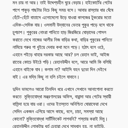
মন চায় না আর। তাই উদ্দেশ্যহীন ঘুরে বেড়ায়। হাইকোর্টের গেটের
পাশে পাকুড় গাছটার নিচে কিছু সময় বসে। আবার রাস্তার ধার ঘেঁষে
হেঁটে-হেঁটে বাতাসে এলোমেলো উড়ে যাওয়া কাগজের টুকরোর মতো
এদিক-সেদিক যায়। ওসমানী উদ্যানের ভেতর পুকুর পাড়ে বসে থাকে
চুপচাপ। পুকুরের নোংরা পানিতে হাড় জিরজিরে ঘোড়াদের গোসল
করাতে দেখে নাজের আলীর নিজ বাড়ির কথা, বাড়ির পুকুরের পানিতে
নামিয়ে গরুর গা ধুইয়ে দেবার কথা মনে পড়ে। হঠাৎ বলে ওঠে,
এহানে পইড়ে থাহার দরকার আছে আর? চল রেহান ভাই, আইজ
রাতের কোচে উইঠে পড়ি। রেহানউদ্দীন বলে, আরে আমি কি বলিছি
এহানে থাইকে যাব। কলাম না? আইসি যহন দুডো দিন দেইখে
যাই। এর মদ্যি কিছু না হলি চইলে যাবানে।
দুদিন ভাবলেও আরো তিনদিন ধরে এখানে সেখানে আনাগোনা করতে
করতে মুক্তিযোদ্ধা মন্ত্রণালয়ের অফিস, বারান্দা আর গেটের স্থায়ী
বাসিন্দা হয়ে যায় ওরা। ওদের ইতস্তত অনিশ্চিত ঘোরাফেরা দেখে
সেদিন একজন এগিয়ে আসে কাছে, বলে, চাচা, সমস্যা আছে
কোনো? মুক্তিযোদ্ধা সার্টিফিকেট লাগবনি? শস্তায় করাই দিমু।
রেহানউদ্দীন লোকটার ধূর্ত চেহারা দেখে সাবধান হয়, না ভাইডি,