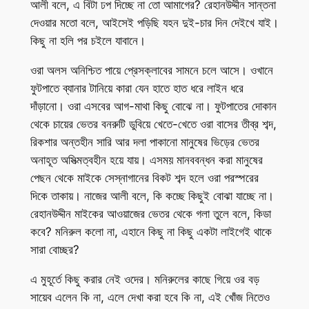
আলী বলে, এ বিটা ঢপ দিচ্ছে না তো আমাগের? রেহানউদ্দীন সান্তনা
দেওয়ার মতো বলে, আইসেই পড়িছি যহন দুই-চার দিন দেইখে যাই।
কিছু না হলি পর চইলে যাবানে।
ওরা অলস অনিশ্চিত পায়ে প্রেসক্লাবের সামনে চলে আসে। ওখানে
ফুটপাতে ব্যানার টানিয়ে কারা যেন হাতে হাত ধরে লাইন ধরে
দাঁড়ানো। ওরা এসবের আগ-মাথা কিছু বোঝে না। ফুটপাতের দোকান
থেকে চায়ের ভেতর বনরুটি ডুবিয়ে খেতে-খেতে ওরা বাসের তীব্র শব্দ,
রিকশার অন্তহীন সারি আর দলা পাকানো মানুষের ভিড়ের ভেতর
অনাহূত অসিত্মত্বহীন হয়ে যায়। এসময় মানববন্ধন করা মানুষের
পেছন থেকে মাইকে সেস্নাগানের বিকট শব্দ হলে ওরা পরস্পরের
দিকে তাকায়। নাজের আলী বলে, কি কচ্ছে কিছুই বোঝা যাচ্ছে না।
রেহানউদ্দীন মাইকের আওয়াজের ভেতর থেকে গলা তুলে বলে, কিডা
কবে? মনিরুল কলো না, এহানে কিছু না কিছু একটা লাইগেই থাকে
সারা বোচ্ছর?
এ মুহূর্তে কিছু করার নেই ওদের। মনিরুলের কাছে গিয়ে ওর বড়
সায়েব এলেন কি না, এলে দেখা করা হবে কি না, এই খোঁজ নিতেও