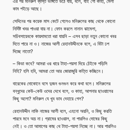
এর পর মনিরুল ব্যস্ত ভঙ্গিতে উঠে যায়, বলে, যাই গো কাহা, মেলা
কাম পইড়ে আছে।
সেদিনের পর কয়েক মাস কেটে গেলেও মনিরুলের কাছ থেকে কোনো
নির্দিষ্ট খবর পাওয়া যায় না। ফোন করলে নানান ঝামেলা,
সচিবসায়েবকে কায়দামতো ধরা যায়নি – এসব ছাড়া নতুন কোনো খবর
দিতে পারে না ও। নাজের আলী রেহানউদ্দীনকে বলে, এ বিটা ঢপ
দিচ্ছে নাতো?
– কিডা কবে? আমরা ওর ধারে টাহা-পয়সা দিয়ে ঠেইকে পড়িসি
নিহি? হলি হবি, আমরা তো আর জোরাজুরি কত্তি কচ্ছিনে।
বারেকের দোকোনে বসে দুজন গুনগুন করে কথা বলে। মনিরুলের
বন্ধুদের কেউ-কেউ ওদের দেখে বলে, ও কাহা, আপনার ছাওয়ালের
কিছু অলো? মনিরুল যে খুব ভাব দেহায়ে গেল?
রেহানউদ্দীন নাকি নাজের আলী বলে, এহনো অয়নি, ও কিছু করতি
পারবে মনে অয় না। গ্রামের ছাওয়াল, না পারলিও দোষের কিছু
নেই। ও তো আমাগের কাছ থে টাহা-পয়সা নিচ্ছে না। আর পারলিও