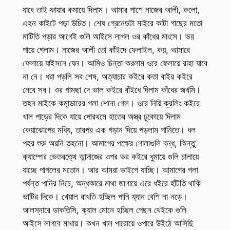
যাবে তাই ফায়ার কমায়ে দিলাম। আমার পাশে নাজের আলী, কলো,
এহন কাইটে পড়া উচিত। শেষ গ্রেনেডটা মাইরে কাটা গাছের মতো
মাটিতি পড়ার আগেই গুলি আইসে লাগল ওর কাঁধের মাংসে। ভয়
পায়ে গেলাম। নাজের আলী তো কাঁইদে ফেলাইল, কয়, আমারে
ফেলায়ে যাইসনে যেন। আমিও চিন্তা করলাম ওরে ফেলায়ে রাহা যাবে
না নে। ধরা পড়লি সব শেষ, অত্যাচার কইরে কতা বাইর কইরে
নেবে সব। ওর গামছা দে ভাল কইরে বাঁইধে দিলাম কাঁধের জখমি।
তহন মাইকে কমান্ডারের গলা শোনা গেল। ওরে নিয়ি ক্রলিং কইরে
খাল পাড়ের দিকে যায়ে পোরথমে হাতের অস্ত্র ঢুকোয়ে দিলাম
কেয়াঝোপের মধ্যি, তারপর এক গড়ান দিয়ে পড়লাম পানিতে। ধল
পহর শুরু অয়নি তহনো। আমাগের পক্ষের গোলাগুলি বন্ধ, কিন্তু
ক্যাম্পের ভেতরত্থে আন্দাজের ওপর ভর কইরে ধুমায়ে গুলি চালায়ে
যাচ্ছে পাগলের মতোন। আর আমরা ভাইগে যাচ্ছি। আমাগের গলা
পর্যন্ত পানির নিচে, অন্ধকারে মাথা জাগায়ে এরে ধইরে হাঁটতি থাকি
ভাটির দিকে। খেয়াল রাখতি হচ্ছিল পানি য্যান বেশি না নড়ে।
আলস্নারে ডাকতিসি, ক্যাল মোনে হচ্ছিল পেছন থেইকে গুলি
আইসে লাগবে মাথায়। কখন খাল পারোয়ে ওপারে উইঠে আসিছি