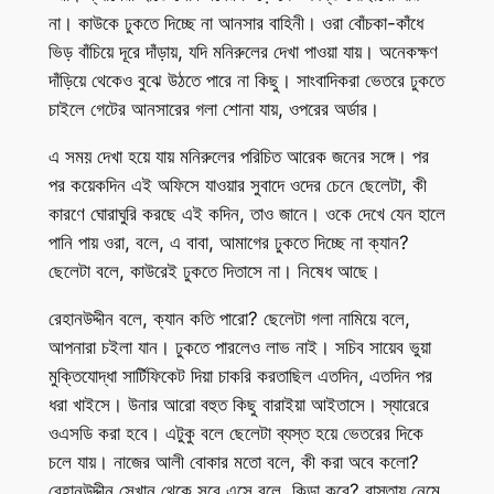
না। কাউকে ঢুকতে দিচ্ছে না আনসার বাহিনী। ওরা বোঁচকা-কাঁধে
ভিড় বাঁচিয়ে দূরে দাঁড়ায়, যদি মনিরুলের দেখা পাওয়া যায়। অনেকক্ষণ
দাঁড়িয়ে থেকেও বুঝে উঠতে পারে না কিছু। সাংবাদিকরা ভেতরে ঢুকতে
চাইলে গেটের আনসারের গলা শোনা যায়, ওপরের অর্ডার।
এ সময় দেখা হয়ে যায় মনিরুলের পরিচিত আরেক জনের সঙ্গে। পর
পর কয়েকদিন এই অফিসে যাওয়ার সুবাদে ওদের চেনে ছেলেটা, কী
কারণে ঘোরাঘুরি করছে এই কদিন, তাও জানে। ওকে দেখে যেন হালে
পানি পায় ওরা, বলে, এ বাবা, আমাগের ঢুকতে দিচ্ছে না ক্যান?
ছেলেটা বলে, কাউরেই ঢুকতে দিতাসে না। নিষেধ আছে।
রেহানউদ্দীন বলে, ক্যান কতি পারো? ছেলেটা গলা নামিয়ে বলে,
আপনারা চইলা যান। ঢুকতে পারলেও লাভ নাই। সচিব সায়েব ভুয়া
মুক্তিযোদ্ধা সার্টিফিকেট দিয়া চাকরি করতাছিল এতদিন, এতদিন পর
ধরা খাইসে। উনার আরো বহুত কিছু বারাইয়া আইতাসে। স্যারেরে
ওএসডি করা হবে। এটুকু বলে ছেলেটা ব্যস্ত হয়ে ভেতরের দিকে
চলে যায়। নাজের আলী বোকার মতো বলে, কী করা অবে কলো?
রেহানউদ্দীন সেখান থেকে সরে এসে বলে, কিডা কবে? রাস্তায় নেমে