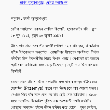
ভার্গব বন্দ্যোপাধ্যায়
, 
রেনিয়া স্পাইগেল
অনুবাদ : ভার্গব বন্দ্যোপাধ্যায়
রেনিয়া স্পাইগেল একজন পোলিশ কিশোরী, হলোকাস্টের বলি। জন্ম
১৮ জুন ১৯২৪, মৃত্যু ৩০ জুলাই ১৯৪২।
উরিনকোস নামে তৎকালীন একটি পোলিশ শহরে তাঁর জন্ম, যা বর্তমানে
পশ্চিম ইউক্রেনের অন্তর্গত। রোমানিয়ার সীমান্তে অবস্থিত, নিস্টার
নদীতীরে ছিল কিশোরীটির পিতার বিশাল খামার। সেখানেই ছয় বছরের
ছোট বোন আরিয়ানার সঙ্গে বেড়ে উঠেছেন। ছোট বোন ছিল নামকরা
শিশুশিল্পী।
১৯৩৮ সালে তাঁর মা তাঁকে মাতামহীর সঙ্গে থাকার জন্যে পাঠিয়ে দেন
পেসেমিল (Przemys) শহরে আর নিজে চলে যান ওয়ারশ শহরে।
সেখানে গিয়ে তাঁর সঙ্গে যোগ দেয় তাঁর ছোট বোন আরিয়ানা। ১৯৩৮
সালে মলোটভ-রিবেনট্রপ চুক্তি এবং তৎপরবর্তী নাৎসি জার্মানির
পোল্যান্ড আক্রমণ তাঁদের জীবন দুর্বিষহ করে তোলে। যুদ্ধ চলছিল,