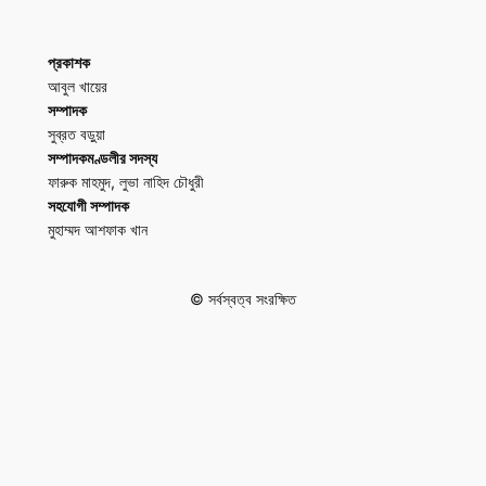
প্রকাশক
আবুল খায়ের
সম্পাদক
সুব্রত বড়ুয়া
সম্পাদকমণ্ডলীর সদস্য
ফারুক মাহমুদ, লুভা নাহিদ চৌধুরী
সহযোগী সম্পাদক
মুহাম্মদ আশফাক খান
© সর্বস্বত্ব সংরক্ষিত