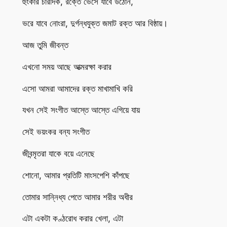
হুংকার চারদিক, রক্তে ভেসে যাবে উঠোন,
ভরে যাবে নোংরা, দুর্গন্ধযুক্ত জমাট রক্ত আর বিষ্ঠায়।
আজ তুমি জীবন্ত
এখনো সময় আছে আত্মরক্ষা করার
এসো আমরা আমাদের রক্ত মাখামাখি করি
যখন সেই সংগীত আস্তে আস্তে এগিয়ে যায়
সেই ভয়ংকর বন্য সংগীত
জীবন্মৃতরা যাকে বয়ে এনেছে
শোনো, আমার প্রতিটি মাংসপেশি কাঁপছে
তোমার সান্নিধ্য পেতে আমার শরীর অধীর
এটা একটা কণ্ঠরোধ করার খেলা, এটা