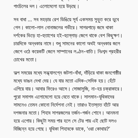
গাংচিলের দল। এলোমেলো হয়ে উড়ছে।
সব বাধা … সব মহড়ার রেশ ডিঙিয়ে সূর্য একসময় সুড়ুত করে ডুবে
গেল। কালো-লাল নোনাজলের গভীরে। সাগরপাড়ে জমে থাকা
দর্শকের ভিড়ে হা-হুতাশের হই-হুল্লোড় জেগে থাকে বেশ কিছুক্ষণ।
চারদিকে অন্ধকার নামে। শুধু সামনের কালো অথই অন্ধকার জলে
জেগে ওঠে কয়েকটি জেলে সাম্পানের লণ্ঠন-বাতি। নিঃশব্দ প্রহরীর
চোখের মতো।
অল্প সময়ের মধ্যে সন্ধ্যালগ্নে জটলা-বাঁধা, দাঁড়িয়ে থাকা জনগোষ্ঠীর
মধ্যে ভাঙন দেখা দেয়। যে যার মতো এদিক-সেদিক হয়। হেঁটে
এগিয়ে যায়। আবার ফিরেও আসে। সোজাসুজি, না-হয় চক্রাকারে।
পুরো সমাগম এলোমেলো হয়ে যেতে থাকে। সালমান-যূথিকাদের
সামনেও তেমন কোনো নির্দেশনা নেই। তারাও ইতস্তত হাঁটে আর
দশজনার মতো। শিহাব সাগরজলের তর্জন-গর্জন শোনে। আনমনা
হয়ে এগোয়। কিছুটা সময় পার হলে সে টের পায় এই ছোট দলও
বিচ্ছিন্ন হয়ে গেছে। যূথিকা শিহাবকে ডাকে, ‘ওরা কোথায়?’