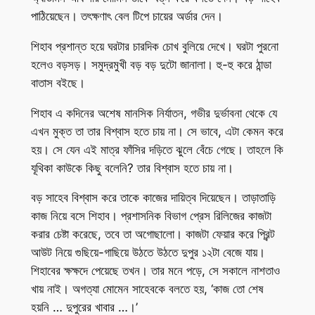
পাঠিয়েছেন। তৎক্ষণাৎ বেল টিপে চায়ের অর্ডার দেন।
শিহাব প্রশান্ত হয়ে ঘরটার চারদিক চোখ বুলিয়ে দেখে। ঘরটা পুরনো
হলেও বড়সড়। সমুদ্রমুখী বড় বড় দুটো জানালা। হু-হু করে ঠান্ডা
বাতাস বইছে।
শিহাব এ কদিনের অশেষ মানসিক নির্যাতন, গভীর দুর্ভাবনা থেকে যে
এখন মুক্ত তা তার বিশ্বাস হতে চায় না। সে ভাবে, এটা কেমন করে
হয়। সে যেন এই মাত্র ফাঁসির দড়িতে ঝুলে বেঁচে গেছে। তাহলে কি
যূথিকা কাউকে কিছু বলেনি? তার বিশ্বাস হতে চায় না।
বড় সাহেব বিশ্বাস করে তাকে কাজের দায়িত্ব দিয়েছেন। তাড়াতাড়ি
কাজ নিয়ে বসে শিহাব। প্রশাসনিক বিভাগ প্রেস রিলিজের কাজটা
করার চেষ্টা করেছে, তবে তা অগোছালো। কাজটা ফেয়ার করে প্রিন্ট
আউট নিয়ে গুছিয়ে-গাছিয়ে উঠতে উঠতে দুপুর ১২টা বেজে যায়।
শিহাবের ক্ষক্ষদে পেয়েছে তখন। তার মনে পড়ে, সে সকালে নাশতাও
খায় নাই। অগত্যা মোমেন সাহেবকে বলতে হয়, ‘কাজ তো শেষ
হয়নি … দুপুরের খাবার …।’