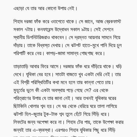
এছাড়া যে তার আর কোনো উপায় নেই।
শিহাব দরজা ফাঁক করে ওতপেতে থাকে। সে জানে, আজ ব্রেকফাস্ট
সকাল ৭টায়। কনফারেন্স উদ্বোধন সকাল ৯টায়। সেই সেশনে
স্থানীয় ডিগনিটরিজরাও থাকবেন। সে দ্রম্নত আয়নার সামনে গিয়ে
দাঁড়ায়। তাকে বিধ্বস্ত দেখায়। সে ঝটপট হাতে-মুখে পানি দিয়ে চুল
পরিপাটি করে নেয়। কাপড়-জামা সামান্য গোছগাছ করে।
তাড়াতাড়ি আবার ফিরে আসে। দরজার ফাঁক ধরে দাঁড়িয়ে থাকে। ঘড়ি
দেখে। যূথিকা বের হবে। সাতটা বাজতে খুব একটা দেরি নেই। তার
এই বিশ্রী পরিস্থিতিটির কথা মনে হলে তার কান্না পেতে চায়।
মুহূর্তের ভুলে কী একটা অবস্থায় পড়ে গেছে সে? এর থেকে
পরিত্রাণের উপায় যে তার জানা নেই। আর তখনই যূথিকার ঘরের
ছিটকিনি খোলার শব্দ হয়। সে ঘর থেকে বেরিয়ে ঘরে তালা লাগিয়ে
ঝটপট হিল-জুতার টুক-টাক শব্দ তুলে হেঁটে গিয়ে সিঁড়ি ধরে।
লিফটের জন্য অপেক্ষা করে না। শিহাব টের পায়, তাকে উপেক্ষা করার
জন্যই তার এ-ব্যবস্থা। এরপরও শিহাব যূথিকার পিছু ধরে সিঁড়ি