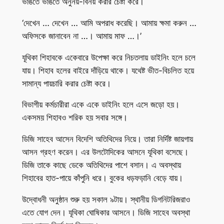
ভাঙতে ভাঙতে অনুনয়-বিনয় করার চেষ্টা করে।
‘দেখেন … দেখেন … আমি অপরাধ করেছি। আমায় ক্ষমা করুন …
অফিসকে জানাবেন না …। আমায় মাফ …।’
যূথিকা শিহাবকে একেবারে উপেক্ষা করে নিচতলায় ডাইনিং হলে চলে
যায়। শিহাব হলের বাইরে দাঁড়িয়ে থাকে। যথেষ্ট ভীত-বিচলিত হয়ে
সামান্য পায়চারি করার চেষ্টা করে।
বিভাগীয় কর্মচারীরা একে একে ডাইনিং হলে এসে জড়ো হয়।
একসময় শিহাবও শরিক হয় সবার সঙ্গে।
ডিজি সাহেব আসেন বিদেশি অতিথিদের নিয়ে। তারা নির্দিষ্ট জায়গায়
আসন গ্রহণ করেন। এর উলটোদিকের আসনে যূথিকা বসেছে।
ডিজি তাকে কাছে ডেকে অতিথিদের পাশে বসান। এ অবস্থায়
শিহাবের হাত-পায়ে কাঁপুনি ধরে। বুকের ধড়ফড়ানি বেড়ে যায়।
উদ্বোধনী অনুষ্ঠান শুরু হয় সকাল ৯টায়। স্থানীয় ডিগনিটরিজরাও
এতে যোগ দেন। যূথিকা ঘোষিকার আসনে। ডিজি সাহেব অবস্থা