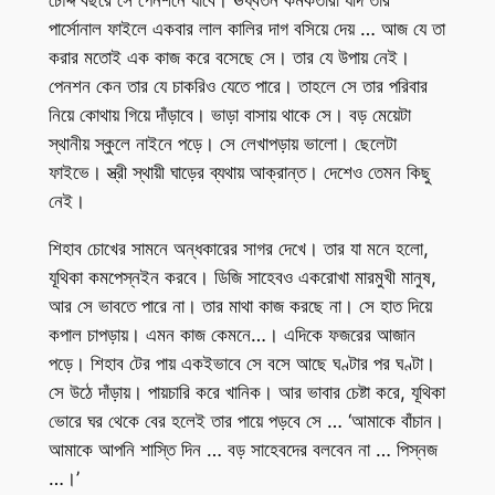
পার্সোনাল ফাইলে একবার লাল কালির দাগ বসিয়ে দেয় … আজ যে তা
করার মতোই এক কাজ করে বসেছে সে। তার যে উপায় নেই।
পেনশন কেন তার যে চাকরিও যেতে পারে। তাহলে সে তার পরিবার
নিয়ে কোথায় গিয়ে দাঁড়াবে। ভাড়া বাসায় থাকে সে। বড় মেয়েটা
স্থানীয় স্কুলে নাইনে পড়ে। সে লেখাপড়ায় ভালো। ছেলেটা
ফাইভে। স্ত্রী স্থায়ী ঘাড়ের ব্যথায় আক্রান্ত। দেশেও তেমন কিছু
নেই।
শিহাব চোখের সামনে অন্ধকারের সাগর দেখে। তার যা মনে হলো,
যূথিকা কমপেস্নইন করবে। ডিজি সাহেবও একরোখা মারমুখী মানুষ,
আর সে ভাবতে পারে না। তার মাথা কাজ করছে না। সে হাত দিয়ে
কপাল চাপড়ায়। এমন কাজ কেমনে…। এদিকে ফজরের আজান
পড়ে। শিহাব টের পায় একইভাবে সে বসে আছে ঘণ্টার পর ঘণ্টা।
সে উঠে দাঁড়ায়। পায়চারি করে খানিক। আর ভাবার চেষ্টা করে, যূথিকা
ভোরে ঘর থেকে বের হলেই তার পায়ে পড়বে সে … ‘আমাকে বাঁচান।
আমাকে আপনি শাস্তি দিন … বড় সাহেবদের বলবেন না … পিস্নজ
…।’