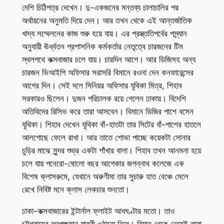
দেশি চিঠিপত্র দেখেন। দু-একজনের মন্তব্য চালাচালির পর
অর্থায়নের অনুমতি দিয়ে দেন। আর তখন থেকে এই আন্তর্জাতিক
খাদ্য সম্মেলনের কাজ শুরু হয়ে যায়। এর প্রস্ত্ততিপর্বের পস্ন্যান
অনুযায়ী ঊর্ধ্বতন প্রশাসনিক কর্মকর্তার নেতৃত্বে চারজনের টিম
স্থলপথে কক্সবাজার চলে যায়। চারদিন আগে। আর ডিজিসহ অন্য
চারজন ভিআইপি অফিসার সরাসরি বিমানে রওনা দেন কনফারেন্সের
আগের দিন। সেই দলে সিনিয়র অফিসার যূথিকা মিত্র, শিহাব
সরকারও ছিলেন। দুজন পরিচালক রয়ে গেলেন ঢাকায়। বিদেশি
অতিথিদের রিসিভ করে তারা আসবেন। বিমানে ডিজির পাশে বসেন
যূথিকা। শিহাব দেখেন যূথিকা বাঁ-হাতটা তার সিটের বাঁ-পাশের হাতলে
আলগোছে ফেলে রাখা। আর তাতে শোভা পাচ্ছে কয়েকটা সোনার
চুড়ির মাঝে সুন্দর শুভ্র একটা শাঁখার বালা। শিহাব তখন আনমনা হয়ে
চলে যায় পনেরো-ষোলো বছর আগেকার জগন্নাথ কলেজে এক
বিশেষ ক্লাসরুমে, যেখানে অরুণীমা তার সুচারু হাত বেঞ্চে মেলে
রেখে নিবিষ্ট মনে ক্লাস লেকচার শুনতো।
ঢাকা-কক্সবাজারের ইন্টার্নাল ফ্লাইট আধঘণ্টার মতো। তাও