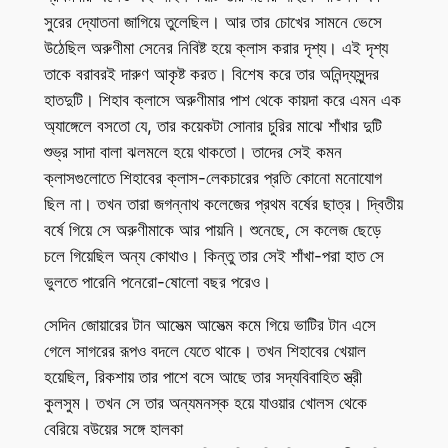
সুরের দ্যোতনা জাগিয়ে তুলেছিল। আর তার চোখের সামনে ভেসে
উঠেছিল অরুণীমা সেনের নিবিষ্ট হয়ে ক্লাস করার দৃশ্য। এই দৃশ্য
তাকে বরাবরই দারুণ আকৃষ্ট করত। বিশেষ করে তার অনিন্দ্যসুন্দর
হাতদুটি। শিহাব ক্লাসে অরুণীমার পাশ থেকে কায়দা করে এমন এক
অ্যাঙ্গেলে বসতো যে, তার কয়েকটা সোনার চুরির মাঝে শাঁখার দুটি
শুভ্র সাদা বালা ঝলমলে হয়ে থাকতো। তাদের সেই কমন
ক্লাসগুলোতে শিহাবের ক্লাস-লেকচারের প্রতি কোনো মনোযোগ
ছিল না। তখন তারা জগন্নাথ কলেজের প্রথম বর্ষের ছাত্র। দ্বিতীয়
বর্ষে গিয়ে সে অরুণীমাকে আর পায়নি। শুনেছে, সে কলেজ ছেড়ে
চলে গিয়েছিল অন্য কোথাও। কিন্তু তার সেই শাঁখা-পরা হাত সে
ভুলতে পারেনি পনেরো-ষোলো বছর পরেও।
সেদিন জোয়ারের টান আসেত্ম আসেত্ম কমে গিয়ে ভাটির টান এসে
গেলে সাগরের রূপও বদলে যেতে থাকে। তখন শিহাবের খেয়াল
হয়েছিল, রিকশায় তার পাশে বসে আছে তার সদ্যবিবাহিত স্ত্রী
কুলসুম। তখন সে তার অন্যমনস্ক হয়ে যাওয়ার খোলস থেকে
বেরিয়ে বউয়ের সঙ্গে হালকা