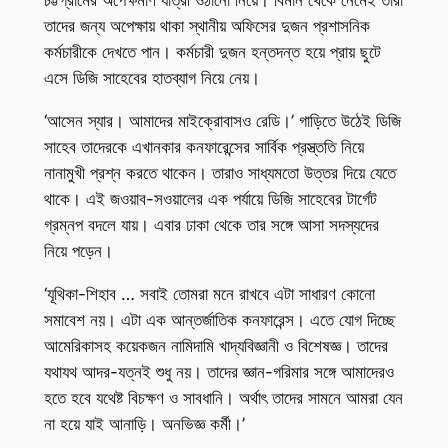
চট্টগ্রামের অপেক্ষমাণ যাত্রী ওঠানো নিয়ে। বিমান থেকে নেমেই তারা
তাদের জন্য অপেক্ষায় থাকা স্থানীয় অফিসের দুজন প্রশাসনিক
কর্মচারীকে দেখতে পান। কর্মচারী দুজন হন্তদন্ত হয়ে প্রায় ছুটে
এসে ডিজি সাহেবের হাতব্যাগ নিয়ে নেয়।
‘আসেন স্যার। আমাদের মাইক্রোবাসও রেডি।’ গাড়িতে উঠেই ডিজি
সাহেব তাদেরকে এখানকার কনফারেন্সের সার্বিক প্রস্ত্ততি নিয়ে
নানামুখী প্রশ্ন করতে থাকেন। তারাও সাধ্যমতো উত্তর দিয়ে যেতে
থাকে। এই জওয়াব-সওয়ালের এক পর্যায়ে ডিজি সাহেবের টার্গেট
গ্রম্নপ বদলে যায়। এবার ঢাকা থেকে তার সঙ্গে আসা সদস্যদের
নিয়ে পড়েন।
‘যূথিকা-শিহাব … সবাই তোমরা মনে রাখবে এটা সাধারণ কোনো
সমাবেশ নয়। এটা এক আন্তর্জাতিক কনফারেন্স। এতে যোগ দিচ্ছে
আমেরিকাসহ কয়েকজন নামিদামি খাদ্যবিজ্ঞানী ও বিশেষজ্ঞ। তাদের
যথাযথ আদর-যত্নই শুধু নয়। তাদের জ্ঞান-গরিমার সঙ্গে আমাদেরও
হতে হবে যথেষ্ট বিচক্ষণ ও সাবধানি। অর্থাৎ তাদের সামনে আমরা যেন
না হয়ে যাই আনাড়ি। অনভিজ্ঞ কর্মী।’