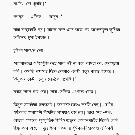
‘আমিও তো খুঁজছি।’
‘আসুন … এদিকে … আসুন।’
তারা কাছাকাছি হয়। তাদের সঙ্গে এসে জড়ো হয় অপেক্ষাকৃত জুনিয়র
অফিসার মুসা ইরফান।
যূথিকা সমাধান দেয়।
‘সালমানদের খোঁজাখুঁজি করে সময় নষ্ট না করে আমরা বরং প্রোগ্রাম
করি। শুনেছি সামনের দিকে কোথাও একটা নতুন বাজার হয়েছে।
ঝিনুক মার্কেট। চলুন সেদিকে এগোই।’
সবাই তাতে সায় দেয়। তারা সেদিকে এগোতে থাকে।
ঝিনুক মার্কেটটা জমজমাট। জনসমাগমেরও কমতি নেই। দেশীয়
পর্যটকের পাশাপাশি বিদেশির সংখ্যাও কম নয়। তারা শেল-শঙ্খ,
কোরাল পাথরের প্রাকৃতিক জিনিসপত্রের দোকানপাটের দিকেই বেশি
ভিড় করে আছে। ঘুরেফিরে একসময় যূথিকা-শিহাবরাও এদিকেই