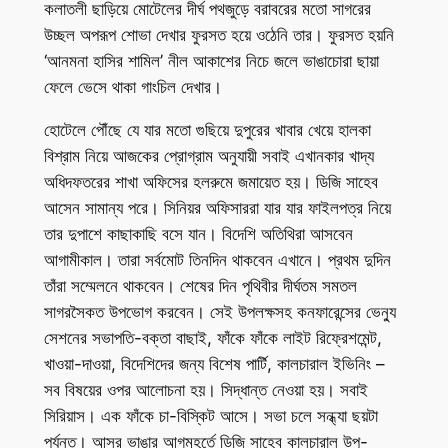
কলাতলী ছাড়িয়ে মোটেলের দীর্ঘ পথজুড়ে বরাবরের মতো সাগরের
উচ্ছল অপরূপ শোভা দেখার ফুরসত হয়ে ওঠেনি তার। ফুরসত হয়নি
‘আনমনা হাসির শামিল’ নীল আকাশের নিচে জলে ভাঙাচোরা ছায়া
ফেলে ভেসে থাকা গাংচিল দেখার।
হোটেলে পৌঁছে যে যার মতো গুছিয়ে দুপুরের খাবার খেয়ে হালকা
বিশ্রাম নিয়ে আজকের প্রোগ্রাম অনুযায়ী সবাই এখানকার খাদ্য
অধিদফতরের শাখা অফিসের হলরুমে জমায়েত হয়। ডিজি সাহেব
আসেন সামান্য পরে। সিনিয়র অফিসাররা যার যার ফাইলপত্র নিয়ে
তার দুপাশে কাছাকাছি বসে যান। বিদেশি অতিথিরা আসবেন
আগামীকাল। তারা সর্বমোট তিনদিন থাকবেন এখানে। প্রথম দুদিন
তাঁরা সম্মেলনে থাকবেন। শেষের দিন পৃথিবীর দীর্ঘতম সমতল
সাগরসৈকত উপভোগ করবেন। সেই উপলক্ষসহ কনফারেন্সের ভেন্যু
সেশনের সভাপতি-বক্তা বাছাই, ফাঁকে ফাঁকে লাইট রিফ্রেশমেন্ট,
খাওয়া-দাওয়া, বিদেশিদের জন্য বিশেষ পার্টি, কালচারাল ইভিনিং –
সব বিষয়ের ওপর আলোচনা হয়। সিদ্ধান্ত নেওয়া হয়। সবাই
সিরিয়াস। এক ফাঁকে চা-বিস্কিট আসে। সভা চলে সন্ধ্যা ছয়টা
পর্যন্ত। আসর ভাঙার আগমুহূর্তে ডিজি সাহেব কালচারাল উপ-