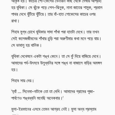
আকৃষ্ট হয়। কাচের শো-কেসের ভেতরটা কাছ থেকে দেখায় আগ্রহী
হয় যূথিকা। সে ঝুঁকে পড়ে শেল-ঝিনুক, নানা জাতের শামুক, প্রবাল
পাথর দেখে খুঁটিয়ে খুঁটিয়ে। তার বাঁ-হাত শোকেসের কাচের ওপর
রাখা।
শিহাব মুগ্ধ চোখে যূথিকার সাদা শাঁখা পরা হাতটা দেখে। তার তখন
সেই কলেজজীবনের শাঁখার চুড়ি পরা অরুণীমার কথা মনে পড়ে যায়।
সে ভাবালু হয় খানিক।
যূথিকা দেখেশুনে একটা শঙ্খ কেনে। তা সে ফুঁ দিয়ে বাজিয়ে দেখে।
আমাদের পর্ব-উৎসবে উলুধ্বনির সঙ্গে শঙ্খ না বাজালে বাড়ির অমঙ্গল
হয়।
শিহাব সায় দেয়।
‘হ্যাঁ … সিনেমা-নাটকে তো তা দেখি। আমাদের গ্রামের পূজা-
পার্বণেও শঙ্খধ্বনি শুনেছি অনেকবার।’
মুসা-ইরফানের এসবে তেমন আগ্রহ নেই। মুসা অন্য প্রস্তাব