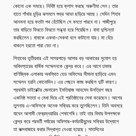
কোনো এক সময়ে। নিবিষ্ট হয়ে ক্লাস করছে অরুণীমা সেন। তার
হাতে শাঁখার চুড়ির ঝলমলে শুভ্র আভা ছড়িয়ে আছে। সেদিন শিহাব
আনমনা হয়ে কতটা পথ হেঁটেছিল সে বলতে পারবে না। গাজীপুরে
তার বাড়িতে ফিরতে ফিরতে সন্ধ্যা হয়ে গিয়েছিল। বাবা দুশ্চিন্তা
করছিলেন। বাবাকে একথা-সেকথা বলে কাটানো যায়। মা বেঁচে
থাকলে হয়তো পারা যেত না।
শিহাবের তৃতীয়বার এই সাগরপাড়ে আসার বড় আকারের সুযোগ হয়
অধিদপ্তরের বার্ষিক সম্মেলনকে কেন্দ্র করে। এর আগে ঢাকার
বাণিজ্যিক এলাকায় অবস্থিত হেড অফিসের সীমানা ছাড়িয়ে এমন
সম্মেলন হয়নি কোনোদিন। এর পেছনে কাজ করছিল দুটি কারণ।
প্রথমটা ডাইরেক্টর জেনারেল ইমতিয়াজ আহমেদ উনত্রিশ বছর
একনিষ্ঠ সততা ও মেধা দিয়ে এই প্রতিষ্ঠানের সেবা করেছেন। আগের
তুলনায় এ-অফিসকে অনেক সক্রিয় করে তুলেছিলেন। তিনি অবসরে
যাবেন আগামী ফেব্রম্নয়ারির শেষাশেষি। তাই তার বিদায় উপলক্ষকে
কেন্দ্র করে পরবর্তী পর্যায়ের অফিসার-কর্মচারীবৃন্দের সক্রিয় উদ্যোগে
তা কক্সবাজারে করার সিদ্ধান্ত নেওয়া হয়েছে। সাতদিনের