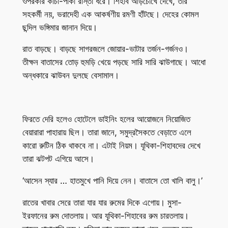
ওপরকার কাঁচা-পাকা রাস্তা ধরে। শিহাব আড়চোখে দেখে, তার
সহকর্মী নয়, ভরাদেহী এক আকর্ষণীয় রমণী হাঁটছে। দেহের কোমল
ছন্দিল ভঙ্গিমার জানান দিয়ে।
রাত বাড়ছে। বাড়ছে সাগরজলে জোয়ার-ভাটার তর্জন-গর্জনও।
তীক্ষন বাতাসের তোড় হুমড়ি খেয়ে পড়ছে সারি সারি ঝাউগাছে। আধো
অন্ধকারে ঝাউবন দুলছে বেসামাল।
ফিরতে দেরি হলেও হোটেলে ডাইনিং হলের আয়োজনে নিয়োজিত
বেয়ারারা পাহারায় ছিল। তারা জানে, সমুদ্রসৈকতে বেড়াতে এলে
কারো রুটিন ঠিক থাকবে না। এটাই নিয়ম। যূথিকা-শিহাবদের দেখে
তারা ঝটপট এগিয়ে আসে।
‘আসেন স্যার … হাতমুখে পানি দিয়ে নেন। বাতাসে তো খালি বালু।’
রাতের খাবার সেরে তারা যার যার রুমের দিকে এগোয়। মুসা-
ইরফানের রুম দোতলায়। আর যূথিকা-শিহাবের রুম চারতলায়।