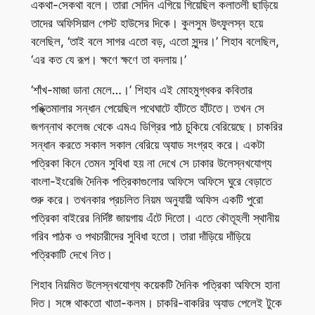
একথা-সেকথা বলে। তারা সেদিন এগিয়ে গিয়েছিল কলাতলী ছাড়িয়ে
তাদের অফিসিয়াল গেস্ট হাউসের দিকে। কুলসুম উৎফুলস্ন হয়ে
বলেছিল, ‘তাই বলে সাগর এতো বড়, এতো সুন্দর।’ শিহাব বলেছিল,
‘এর কত যে রূপ। ক্ষণে ক্ষণে তা বদলায়।’
‘শাঁখ-মাজা ডানা মেলে…।’ শিহাব এই মোহমুগ্ধকর কবিতার
পঙ্ক্তিমালার সন্ধান পেয়েছিল পথেঘাটে হাঁটতে হাঁটতে। তখন সে
জগন্নাথ কলেজ থেকে এমএ ডিগ্রির পাঠ চুকিয়ে বেরিয়েছে। চাকরির
সন্ধান করতে সকাল সকাল বেরিয়ে অ্যাড সংগ্রহ করে। একটা
পত্রিকা কিনে তেমন সুবিধা হয় না দেখে সে ঢাকার উলেস্নখযোগ্য
বাংলা-ইংরেজি দৈনিক পত্রিকাগুলোর অফিসে অফিসে ঘুরে বেড়াতে
শুরু করে। তখনকার প্রচলিত নিয়ম অনুযায়ী অফিস একটি পুরো
পত্রিকা বাইরের নির্দিষ্ট জায়গায় এঁটে দিতো। এতে কৌতূহলী স্থানীয়
গরিব পাঠক ও পথচারীদের সুবিধা হতো। তারা দাঁড়িয়ে দাঁড়িয়ে
পত্রিকাটি দেখে নিত।
শিহাব নিয়মিত উলেস্নখযোগ্য কয়েকটি দৈনিক পত্রিকা অফিসে হানা
দিত। সঙ্গে থাকতো খাতা-কলম। চাকরি-বাকরির অ্যাড পেলেই টুকে