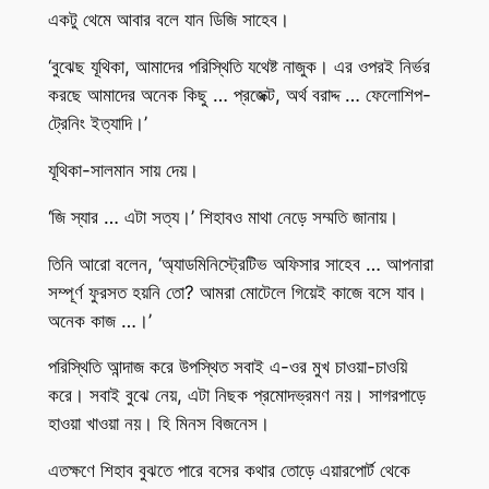
একটু থেমে আবার বলে যান ডিজি সাহেব।
‘বুঝেছ যূথিকা, আমাদের পরিস্থিতি যথেষ্ট নাজুক। এর ওপরই নির্ভর
করছে আমাদের অনেক কিছু … প্রজেক্ট, অর্থ বরাদ্দ … ফেলোশিপ-
ট্রেনিং ইত্যাদি।’
যূথিকা-সালমান সায় দেয়।
‘জি স্যার … এটা সত্য।’ শিহাবও মাথা নেড়ে সম্মতি জানায়।
তিনি আরো বলেন, ‘অ্যাডমিনিস্ট্রেটিভ অফিসার সাহেব … আপনারা
সম্পূর্ণ ফুরসত হয়নি তো? আমরা মোটেলে গিয়েই কাজে বসে যাব।
অনেক কাজ …।’
পরিস্থিতি আন্দাজ করে উপস্থিত সবাই এ-ওর মুখ চাওয়া-চাওয়ি
করে। সবাই বুঝে নেয়, এটা নিছক প্রমোদভ্রমণ নয়। সাগরপাড়ে
হাওয়া খাওয়া নয়। হি মিনস বিজনেস।
এতক্ষণে শিহাব বুঝতে পারে বসের কথার তোড়ে এয়ারপোর্ট থেকে