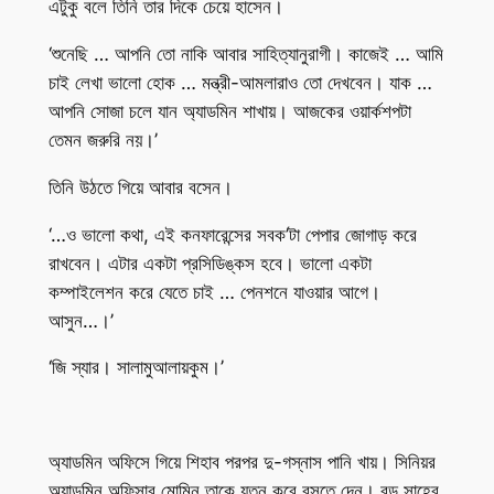
এটুকু বলে তিনি তার দিকে চেয়ে হাসেন।
‘শুনেছি … আপনি তো নাকি আবার সাহিত্যানুরাগী। কাজেই … আমি
চাই লেখা ভালো হোক … মন্ত্রী-আমলারাও তো দেখবেন। যাক …
আপনি সোজা চলে যান অ্যাডমিন শাখায়। আজকের ওয়ার্কশপটা
তেমন জরুরি নয়।’
তিনি উঠতে গিয়ে আবার বসেন।
‘…ও ভালো কথা, এই কনফারেন্সের সবক’টা পেপার জোগাড় করে
রাখবেন। এটার একটা প্রসিডিঙ্কস হবে। ভালো একটা
কম্পাইলেশন করে যেতে চাই … পেনশনে যাওয়ার আগে।
আসুন…।’
‘জি স্যার। সালামুআলায়কুম।’
অ্যাডমিন অফিসে গিয়ে শিহাব পরপর দু-গস্নাস পানি খায়। সিনিয়র
অ্যাডমিন অফিসার মোমিন তাকে যত্ন করে বসতে দেন। বড় সাহেব