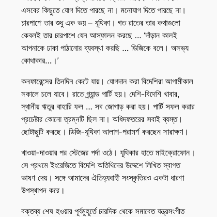
এসবের কিছুতে যোগ দিতে পারছে না। মনোযাগ দিতে পারছে না।
চারপাশে তার শুধু এক ভয় – যূথিকা। গত রাতের তার কথাগুলো
কেবলই তার চারপাশে যেন আস্ফালন করছে … ‘দাঁড়ান কালই
আপনাকে ঢাকা পাঠানোর ব্যবস্থা করছি … ডিজিকে বলে। অসভ্য
কোথাকার…।’
কনফারেন্সের তিনদিন কেটে যায়। যোগদান করা বিদেশিরা আগামীকাল
সকালে চলে যাবে। রাতে গ্র্যান্ড পার্টি হয়। দেশি-বিদেশি খাবার,
স্থানীয় ঋতুর বাহারি ফল … সব জোগাড় করা হয়। পার্টি সফল করার
প্রচেষ্টার কোনো ত্রম্নটি ছিল না। অধিদফতরের সবাই ব্যস্ত।
ছোটাছুটি করছে। ডিজি-যূথিকা আলাপ-পরামর্শ করছেন সারাক্ষণ।
খাওয়া-দাওয়ার পর স্টেজের পর্দা ওঠে। যূথিকার হাতে মাইক্রোফোন।
সে প্রথমে ইংরেজিতে বিদেশি অতিথিদের উদ্দেশে লিখিত স্বাগত
ভাষণ দেয়। সঙ্গে আমাদের ঐতিহ্যবাহী সংস্কৃতিরও একটা ধারণা
উপস্থাপন করে।
বক্তব্য শেষ হওয়ার পূর্বমুহূর্তে চারদিক থেকে সমাবেত যন্ত্রসংগীত