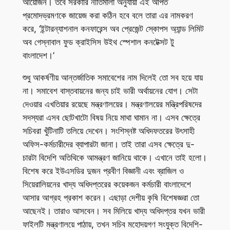
আয়োজন। তবে সরকারি নীতিমালা অনুযায়ী এই আপত
প্রমোদভ্রমণকে জায়েজ করা কঠিন হবে বলে তারা এর নামকরণ
করে, ‘ইন্টারন্যাশনাল কনফারেন্স অব প্রেজেন্ট স্কোপস অ্যান্ড লিমিট
অব গেস্নাবাল ফুড ক্রাইসিস উইথ স্পেশাল কনটেক্সট টু
বাংলাদেশ।’
শুধু আকর্ষণীয় আন্তর্জাতিক সমাবেশের নাম দিলেই তো সব হয়ে যায়
না। সমাবেশ বাস্তবায়নের জন্য চাই ভারী অর্থায়নের যোগ। সেটা
দেওয়ার এখতিয়ার রয়েছে মন্ত্রণালয়ের। মন্ত্রণালয়ের মন্ত্রিপরিষদের
সদস্যরা এসব ছোটখাটো বিষয় নিয়ে মাথা ঘামান না। এসব ক্ষেত্রে
সচিবরা খুঁটিনাটি তলিয়ে দেখেন। সংশিস্নষ্ট অধিদফতরের উৎসাহী
অফিস-কর্মচারীদের ব্যাপারটা জানা। তাই তারা এসব ক্ষেত্রে দু-
চারটা বিদেশি অতিথিকে আমন্ত্রণ জানিয়ে থাকে। এখানে তাই হলো।
বিশেষ করে ইউএসডির দুজন প্রবীণ বিজ্ঞানী এবং ব্রাজিল ও
সিয়েরালিয়নের খাদ্য অধিদপ্তরের কয়েকজন কর্মচারী বাংলাদেশে
আসার আগ্রহ প্রকাশ করেন। এছাড়া দেশীয় কৃষি বিশেষজ্ঞরা তো
আছেনই। তারাও আসবেন। সব মিলিয়ে খাদ্য অধিদপ্তর যখন ভারী
ফাইলটি মন্ত্রণালয়ে পাঠায়, তখন সচিব মহোদয়গণ সংযুক্ত বিদেশি-