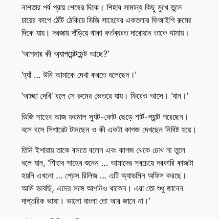
নাশতার পর্ব প্রায় শেষের দিকে। শিহাব সামান্য কিছু মুখে তুলে
চায়ের কাপে ঠোঁট ঠেকিয়ে ডিজি সাহেবের একতলার ভিআইপি রুমের
দিকে যায়। দরজায় দাঁড়িয়ে থাকা কর্তব্যরত দারোয়ান তাকে থামায়।
‘আপনার কী অ্যাপয়েন্টমেন্ট আছে?’
‘হ্যাঁ … উনি আমাকে দেখা করতে বলেছেন।’
‘আচ্ছা দেখি’ বলে সে রুমের ভেতরে যায়। ফিরেও আসে। ‘যান।’
ডিজি সাহেব আজ ফরমাল স্যুট-কোট ছেড়ে শার্ট-প্যান্ট পরেছেন।
বসে বসে সিগারেট টানছেন ও কী একটা কাগজ দেখছেন নিবিষ্ট হয়ে।
তিনি ইশারায় তাকে বসতে বলেন এবং কাগজ থেকে চোখ না তুলে
বলে যান, ‘শিহাব সাহেব শুনেন … আমাদের সবচেয়ে দরকারি কাজটা
হয়নি এখনো … প্রেস রিলিজ … এটি অ্যাডমিন অফিস করছে।
আমি ভাবছি, এদের সঙ্গে আপনিও থাকেন। এরা তো শুধু জানেন
দাপ্তরিক ভাষা। ভালো বাংলা তো আর জানে না।’