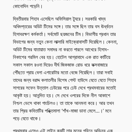
কোনোদিন পড়েনি।
দ্বিতীয়বার শিহাব এসেছিল অফিসিয়াল ট্যুরে। সরকারি খাদ্য
অধিদপ্তরের অডিট টিমের সঙ্গে। তার সঙ্গে ছিল তার বস ঊর্ধ্বতন
হিসাবরক্ষণ কর্মকর্তা। সর্বমোট ছয়জনের টিম। বিভাগীয় প্রধান তার
বিভাগের জন্য নতুন কেনা লাক্সারি মাইক্রোবাসটি দিয়েছিল। কেননা,
অডিট টিমের যাতায়াত সমাদর না করতে পারলে আখেরে হিসাব-
নিকাশের গরমিল বের হয়। হোটেল আগ্রাবাদে এক রাত কাটিয়ে
সকাল সকাল রওনা দিয়েও দীর্ঘ জিকজাক রোড ধরে কক্সবাজারে
পৌঁছতে প্রায় বেলা এগারোটার মতো বেজে গিয়েছিল। তারা সবাই
তাদের জন্য বরাদ্দ কলাতলীর বিশেষ গেস্ট হাউসে যেতে যেতে শিহাব
সাগরের সফেন উত্তাল ঢেউয়ের পরে ঢেউ দেখে প্রথমবারের মতোই
আকৃষ্ট হয়। আনন্দিত হয়। সে দেখে ওপরের দিকে নীল আকাশে
নিশ্চল ভেসে থাকা গাংচিলও। তা তাকে আনমনা করে। আর তখন
তার প্রিয় কবিতাটির পঙ্ক্তিমালা ‘শাঁখ-মাজা ডানা মেলে…।’ মনে
পড়ে যেতে থাকে।
প্রথমবার এসেও এই লাইন কয়টি তার মনের গহিনে অভিনব এক