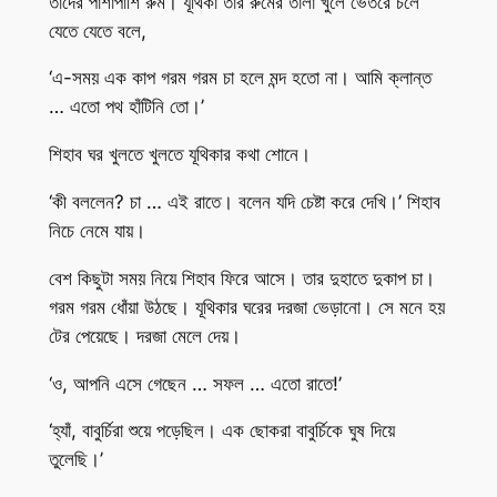
তাদের পাশাপাশি রুম। যূথিকা তার রুমের তালা খুলে ভেতরে চলে
যেতে যেতে বলে,
‘এ-সময় এক কাপ গরম গরম চা হলে মন্দ হতো না। আমি ক্লান্ত
… এতো পথ হাঁটিনি তো।’
শিহাব ঘর খুলতে খুলতে যূথিকার কথা শোনে।
‘কী বললেন? চা … এই রাতে। বলেন যদি চেষ্টা করে দেখি।’ শিহাব
নিচে নেমে যায়।
বেশ কিছুটা সময় নিয়ে শিহাব ফিরে আসে। তার দুহাতে দুকাপ চা।
গরম গরম ধোঁয়া উঠছে। যূথিকার ঘরের দরজা ভেড়ানো। সে মনে হয়
টের পেয়েছে। দরজা মেলে দেয়।
‘ও, আপনি এসে গেছেন … সফল … এতো রাতে!’
‘হ্যাঁ, বাবুর্চিরা শুয়ে পড়েছিল। এক ছোকরা বাবুর্চিকে ঘুষ দিয়ে
তুলেছি।’