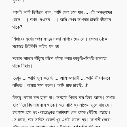
‘কালই আমি ডিজিকে বলব, আমি ঢাকা চলে যাব … এই অসভ্যদের
মেলে …। তখন দেখবেন …। আমি দেখব আপনার চাকরি কীভাবে
থাকে?’
শিহাবের মুখের ওপর সশব্দে দরজা লাগিয়ে দেয় সে। ভেতর থেকে
সজোরে ছিটকিনি আটার শব্দ হয়।
দরজার সামনে দাঁড়িয়ে কাঁদো কাঁদো গলায় কাকুতি-মিনতি জানাতে
থাকে শিহাব।
‘দেখুন … আমি ভুল করেছি … আমি অপরাধী … আমি ভীষণভাবে
লজ্জিত। আমায় ক্ষমা করুন। আমি মাফ চাইছি…!’
কিন্তু কোনো ফল হলো না। অগত্যা শিহাব ঘরে ফিরে আসে। মাথায়
হাত দিয়ে বিছানায় বসে থাকে। ঘরে বাতি জ্বালাতেও ভুলে যায় সে।
চারপাশে তায় ভর-আতঙ্কের অক্টোপাস যেন তাকে পেঁচিয়ে ধরেছে।
সে জানে, তার সার্ভিস রেকর্ড খুব একটা ভালো নয়। আগামী তেরো-
চৌদ্দ বছরে সে পেনশনে যাবে। ঊর্ধ্বতন কর্মকর্তারা যদি তার