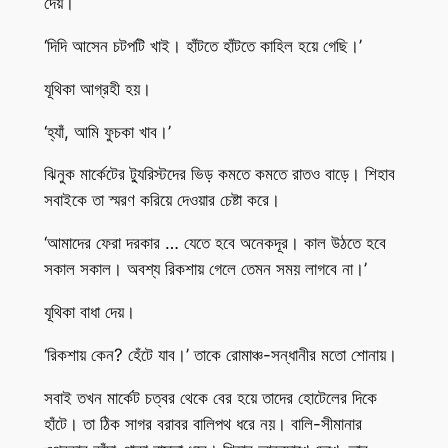
দেয়।
‘দিদি আসেন চটপটি খাই। হাঁটতে হাঁটতে কাহিল হয়ে গেছি।’
যূথিকা আগ্রহী হয়।
‘হ্যাঁ, আমি ফুচকা খাব।’
ঝিনুক মার্কেটের ট্যুরিস্টদের ভিড় কমতে কমতে রাতও বাড়ে। শিহাব
সবাইকে তা স্মরণ করিয়ে দেওয়ার চেষ্টা করে।
‘আমাদের ফেরা দরকার … যেতে হবে অনেকদূর। কাল উঠতে হবে
সকাল সকাল। অবশ্য রিকশায় গেলে তেমন সময় লাগবে না।’
যূথিকা বাধা দেয়।
‘রিকশায় কেন? হেঁটে যাব।’ তাকে রোমাঞ্চ-সন্ধানীর মতো শোনায়।
সবাই তখন মার্কেট চত্বর থেকে বের হয়ে তাদের হোটেলের দিকে
হাঁটে। তা ঠিক সাগর বরাবর বালিপথ ধরে নয়। বালি-সীমানার