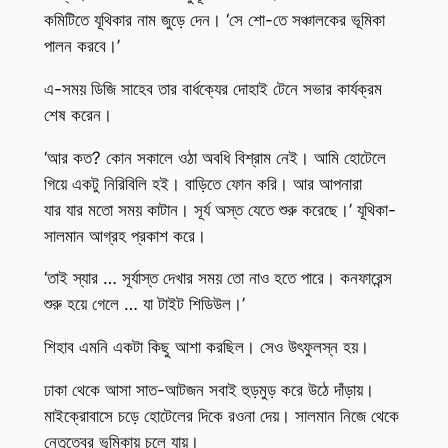
কমিটিতে যূথিকার নাম জুড়ে দেন। ‘সে শো-তে সঞ্চালকের ভূমিকা
পালন করবে।’
এ-সময় ডিজি সাহেব তার বার্ধক্যের দোহাই টেনে সভার কার্যক্রম
শেষ করেন।
‘আর কত? কোন সকালে ওঠা অবধি বিশ্রাম নেই। আমি হোটেলে
গিয়ে একটু নিরিবিলি হই। বাড়িতে ফোন করি। আর আপনারা
যার যার মতো সময় কাটান। সূর্য অস্ত যেতে শুরু করেছে।’ যূথিকা-
সালমান আগ্রহ প্রকাশ করে।
‘তাই স্যার … সূর্যাস্ত দেখার সময় তো নাও হতে পারে। কনফারেন্স
শুরু হয়ে গেলে … যা টাইট শিডিউল।’
শিহাব এমনি একটা কিছু আশা করছিল। সেও উৎফুলস্ন হয়।
ঢাকা থেকে আসা সাত-আটজন সবাই হুড়মুড় করে উঠে দাঁড়ায়।
মাইক্রোবাসে চড়ে হোটেলের দিকে রওনা দেয়। সালমান নিজে থেকে
নেতৃত্বের ভূমিকায় চলে যায়।