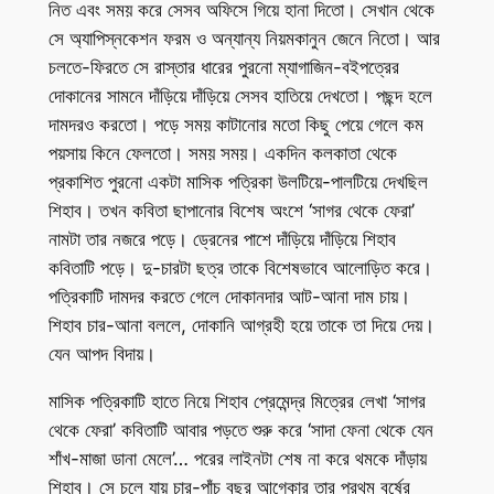
নিত এবং সময় করে সেসব অফিসে গিয়ে হানা দিতো। সেখান থেকে
সে অ্যাপিস্নকেশন ফরম ও অন্যান্য নিয়মকানুন জেনে নিতো। আর
চলতে-ফিরতে সে রাস্তার ধারের পুরনো ম্যাগাজিন-বইপত্রের
দোকানের সামনে দাঁড়িয়ে দাঁড়িয়ে সেসব হাতিয়ে দেখতো। পছন্দ হলে
দামদরও করতো। পড়ে সময় কাটানোর মতো কিছু পেয়ে গেলে কম
পয়সায় কিনে ফেলতো। সময় সময়। একদিন কলকাতা থেকে
প্রকাশিত পুরনো একটা মাসিক পত্রিকা উলটিয়ে-পালটিয়ে দেখছিল
শিহাব। তখন কবিতা ছাপানোর বিশেষ অংশে ‘সাগর থেকে ফেরা’
নামটা তার নজরে পড়ে। ড্রেনের পাশে দাঁড়িয়ে দাঁড়িয়ে শিহাব
কবিতাটি পড়ে। দু-চারটা ছত্র তাকে বিশেষভাবে আলোড়িত করে।
পত্রিকাটি দামদর করতে গেলে দোকানদার আট-আনা দাম চায়।
শিহাব চার-আনা বললে, দোকানি আগ্রহী হয়ে তাকে তা দিয়ে দেয়।
যেন আপদ বিদায়।
মাসিক পত্রিকাটি হাতে নিয়ে শিহাব প্রেমেন্দ্র মিত্রের লেখা ‘সাগর
থেকে ফেরা’ কবিতাটি আবার পড়তে শুরু করে ‘সাদা ফেনা থেকে যেন
শাঁখ-মাজা ডানা মেলে’… পরের লাইনটা শেষ না করে থমকে দাঁড়ায়
শিহাব। সে চলে যায় চার-পাঁচ বছর আগেকার তার প্রথম বর্ষের