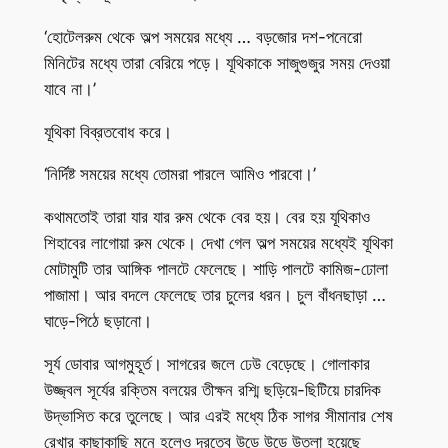
‘হোটেলরুম থেকে অল্প সময়ের মধ্যে … বড়জোর দশ-পনেরো
মিনিটের মধ্যে তারা বেরিয়ে পড়ে। যূথিকাকে সাজুগুজুর সময় দেওয়া
যাবে না।’
যূথিকা বিব্রতবোধ করে।
‘নির্দিষ্ট সময়ের মধ্যে তোমরা পারলে আমিও পারবো।’
কথামতোই তারা যার যার রুম থেকে বের হয়। বের হয় যূথিকাও
শিহাবের লাগোয়া রুম থেকে। দেখা গেল অল্প সময়ের মধ্যেই যূথিকা
মোটামুটি তার আঙ্গিক পালটে ফেলেছে। শাড়ি পালটে কামিজ-ঢোলা
পাজামা। আর বদলে ফেলেছে তার চুলের ধরন। চুল বাঁধনছাড়া …
ঘাড়ে-পিঠে ছড়ানো।
সূর্য ডোবার আগমুহূর্ত। সাগরের জলে ঢেউ বেড়েছে। গোলাকার
উজ্জ্বল সূর্যের রক্তিম বলয়ের তীক্ষন রশ্মি ছড়িয়ে-ছিটিয়ে চারদিক
উদ্ভাসিত করে তুলেছে। আর এরই মধ্যে ঠিক সাগর সীমানার শেষ
রেখার কাছাকাছি মনে হলেও দূরত্বে উড়ে উড়ে উতলা হয়েছে