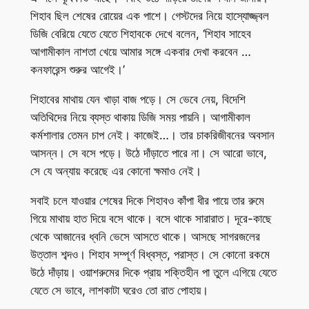
শিহাব ছিল শেষের রোয়ের এক পাশে। গেস্টদের নিয়ে হাস্যোজ্জ্বল
ডিজি বেরিয়ে যেতে যেতে শিহাবকে দেখে বলেন, ‘শিহাব সাহেব
আগামীকাল নাশতা খেয়ে আমার সঙ্গে একবার দেখা করবেন …
কনফারেন্স শুরুর আগেই।’
শিহাবের মাথায় যেন খাড়া বাজ পড়ে। সে ভেবে নেয়, বিদেশি
অতিথিদের নিয়ে ব্যস্ত থাকায় ডিজি সময় পায়নি। আগামীকাল
কর্মশালার তেমন চাপ নেই। কাজেই…। তার চাকরিজীবনের অবসান
আসন্ন। সে বসে পড়ে। উঠে দাঁড়াতে পারে না। সে আরো ভাবে,
সে যে অন্যায় করেছে এর কোনো ক্ষমাও নেই।
সবাই চলে যাওয়ার শেষের দিকে শিহাবও কাঁপা ধীর পায়ে তার রুমে
গিয়ে মাথায় হাত দিয়ে বসে থাকে। বসে থাকে সারারাত। দূরে-কাছে
থেকে আজানের ধ্বনি ভেসে আসতে থাকে। আসছে সাগরজলের
উত্তাল শব্দও। শিহাব সম্পূর্ণ বিধ্বস্ত, পরাস্ত। সে কোনো রকমে
উঠে দাঁড়ায়। ওয়াশরুমের দিকে প্রায় শক্তিহীন পা তুলে এগিয়ে যেতে
যেতে সে ভাবে, লাশকাটা ঘরেও তো রাত পোহায়।