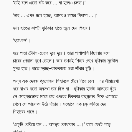
‘তাই বলে এতো কষ্ট করে … না হলেও চলত।’
‘নাহ … এখন মনে হচ্ছে, আমারও চায়ের পিপাসা …।’
ডান হাতের কাপটা যূথিকার হাতে তুলে দেয় শিহাব।
‘থ্যাংকস’।
ঘরে পাতা টেবিল-চেয়ার দূরে দূরে। তারা পাশাপাশি বিছানায় বসে
চায়ের পেয়ালা মুখে তোলে। আর তখনই শিহাব দেখে যূথিকার সুডৌল
সুন্দর হাত। হাতে স্বচ্ছ-কারুকাজে ভরা শাঁখার চুড়ি।
অন্ধ এক দেহজ প্রলোভন শিহাবকে টেনে নিয়ে চলে। এর সীমারেখা
ধরে রাখার মতো অবস্থা তার ছিল না। যূথিকার হাতটা আলতো ছুঁয়ে
সে মোহগ্রসেত্মর মতো তার ওপরের দিককার বাহুমূলের দিকে এগোতে
গেলে সে আচমকা উঠে দাঁড়ায়। সজোরে এক চড় কষিয়ে দেয়
শিহাবের গালে।
‘এক্ষুনি বেরিয়ে যান … অসভ্য কোথাকার …।’ রাগে ফেটে পড়ে
যূথিকা।