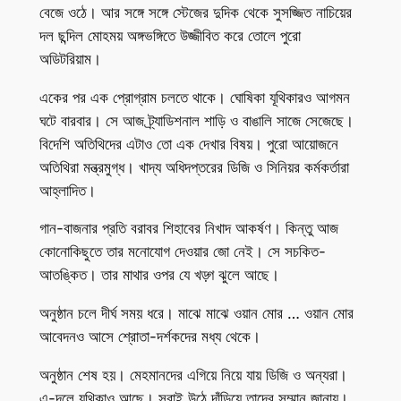
বেজে ওঠে। আর সঙ্গে সঙ্গে স্টেজের দুদিক থেকে সুসজ্জিত নাচিয়ের
দল ছন্দিল মোহময় অঙ্গভঙ্গিতে উজ্জীবিত করে তোলে পুরো
অডিটরিয়াম।
একের পর এক প্রোগ্রাম চলতে থাকে। ঘোষিকা যূথিকারও আগমন
ঘটে বারবার। সে আজ ট্র্যাডিশনাল শাড়ি ও বাঙালি সাজে সেজেছে।
বিদেশি অতিথিদের এটাও তো এক দেখার বিষয়। পুরো আয়োজনে
অতিথিরা মন্ত্রমুগ্ধ। খাদ্য অধিদপ্তরের ডিজি ও সিনিয়র কর্মকর্তারা
আহ্লাদিত।
গান-বাজনার প্রতি বরাবর শিহাবের নিখাদ আকর্ষণ। কিন্তু আজ
কোনোকিছুতে তার মনোযোগ দেওয়ার জো নেই। সে সচকিত-
আতঙ্কিত। তার মাথার ওপর যে খড়্গ ঝুলে আছে।
অনুষ্ঠান চলে দীর্ঘ সময় ধরে। মাঝে মাঝে ওয়ান মোর … ওয়ান মোর
আবেদনও আসে শ্রোতা-দর্শকদের মধ্য থেকে।
অনুষ্ঠান শেষ হয়। মেহমানদের এগিয়ে নিয়ে যায় ডিজি ও অন্যরা।
এ-দলে যূথিকাও আছে। সবাই উঠে দাঁড়িয়ে তাদের সম্মান জানায়।