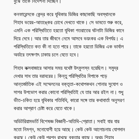
বুঝে তাকে নির্দেশনা দিচ্ছেন।
কনফারেন্সকে কেন্দ্র করে যূথিকার ডিজির কাছাকাছি অবস্থানকে
শিহাব ভয়ের-আতঙ্কের চোখে দেখতে থাকে। সে ভাবতে শুরু করে,
এমনি এক পরিস্থিতিতে হয়তো যূথিকা গতরাতের ঘটনাটা ডিজির কানে
দিয়ে দেবে। আর তার জীবনে নেমে আসবে ভয়ংকর এক বিপর্যয়। এ
পরিস্থিতিতে কত কী না হতে পারে। তাকে হয়তো ডিজির এক ভার্বাল
অর্ডারে তৎক্ষণাৎ ঢাকায় চলে যেতে হবে।
শিহাব কক্সবাজারে আসার সময় যথেষ্ট উৎফুলস্ন হয়েছিল। সমুদ্র
দেখার সাধ তার বরাবরের। কিন্তু পরিস্থিতির বিপাকে পড়ে
আন্তর্জাতিক এই সম্মেলনের বক্তৃতা-কথোপকথন শোনার সুযোগ ও
সাগর উপভোগ করার কোনো পরিস্থিতিই যে তার আর রইল না। শুধু
ভীত-চকিত হয়ে যূথিকার গতিবিধি, কারো সঙ্গে তার কথাবার্তা অনুসরণ
করার আপ্রাণ চেষ্টা করে যেতে থাকে।
অডিটরিয়ামভর্তি বিশেষজ্ঞ বিজ্ঞানী-অতিথি-শ্রোতা। সবাই যার যার
মতো নিমগ্ন, মনোযোগী হয়ে আছে। কেউ কেউ আলোচনায় যোগদান
করছে। কেউ কেউ প্রশ্ন রাখছে বক্তার কাছে। অথচ শিহাব