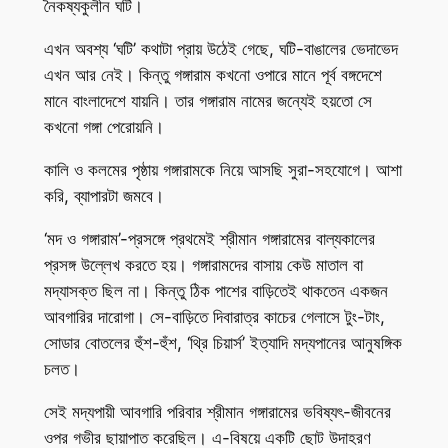
নৈকষ্যকুলীন ঘটি।
এখন অবশ্য ‘ঘটি’ কথাটা প্রায় উঠেই গেছে, ঘটি-বাঙালের ভেদাভেদ
এখন আর নেই। কিন্তু গঙ্গারাম কখনো ওপারে মানে পূর্ব বঙ্গদেশে
মানে বাংলাদেশে যায়নি। তার গঙ্গারাম নামের জন্যেই হয়তো সে
কখনো গঙ্গা পেরোয়নি।
কালি ও কলমের পৃষ্ঠায় গঙ্গারামকে নিয়ে আসছি সুরা-সহযোগে। আশা
করি, ব্যাপারটা জমবে।
‘মদ ও গঙ্গারাম’-প্রসঙ্গে প্রথমেই শ্রীমান গঙ্গারামের বাল্যকালের
প্রসঙ্গ উল্লেখ করতে হয়। গঙ্গারামদের বাসায় কেউ মাতাল বা
মদ্যাসক্ত ছিল না। কিন্তু ঠিক পাশের বাড়িতেই থাকতেন একজন
আবগারির দারোগা। সে-বাড়িতে দিবারাত্র কাচের গেলাসে টুং-টাং,
সোডার বোতলের হুঁশ-হুঁশ, ‘থ্রি চিয়ার্স’ ইত্যাদি মদ্যপানের আনুষঙ্গিক
চলত।
সেই মদ্যপায়ী আবগারি পরিবার শ্রীমান গঙ্গারামের ভবিষ্যৎ-জীবনের
ওপর গভীর ছায়াপাত করেছিল। এ-বিষয়ে একটি ছোট উদাহরণ