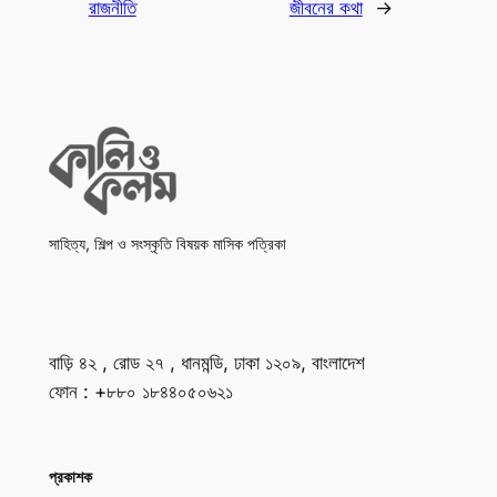
রাজনীতি
জীবনের কথা
→
সাহিত্য, শিল্প ও সংস্কৃতি বিষয়ক মাসিক পত্রিকা
বাড়ি ৪২ , রোড ২৭ , ধানমন্ডি, ঢাকা ১২০৯, বাংলাদেশ
ফোন : +৮৮০ ১৮৪৪০৫০৬২১
প্রকাশক