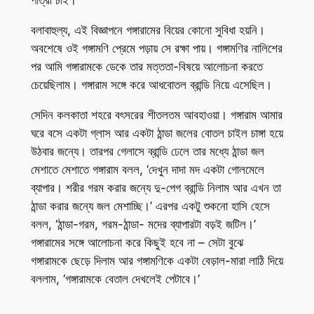
পাত্রী চাই।
বলাবাহুল্য, এই বিজ্ঞাপনে গঙ্গারামের বিয়ের কোনো সুবিধা হয়নি।
অবশেষে ওই গঙ্গামণি প্রেমে পড়ায় সে রক্ষা পায়। গঙ্গামণির নালিশের
পর আমি গঙ্গারামকে ডেকে তার মত্ততা-বিষয়ে আলোচনা করতে
চেয়েছিলাম। গঙ্গারাম সঙ্গে করে আধবোতল ব্রান্ডি নিয়ে এসেছিল।
সেদিন কলকাতা শহরে বৎসরের শীতলতম আবহাওয়া। গঙ্গারাম আমার
ঘরে বসে একটা গ্লাস আর একটা ঠান্ডা জলের বোতল চাইল চাঙ্গা হয়ে
উঠবার জন্যে। তারপর গেলাসে ব্রান্ডি ঢেলে তার মধ্যে ঠান্ডা জল
মেশাতে মেশাতে গঙ্গারাম বলল, ‘দেখুন দাদা মদ একটা গোলমেলে
ব্যাপার। শরীর গরম করার জন্যে দু-পেগ ব্রান্ডি নিলাম আর এখন তা
ঠান্ডা করার জন্যে জল মেশাচ্ছি।’ এরপর একটু শুকনো হাসি হেসে
বলল, ‘ঠান্ডা-গরম, গরম-ঠান্ডা- মদের ব্যাপারটা বড়ই জটিল।’
গঙ্গারামের সঙ্গে আলোচনা করে কিছুই হবে না – সেটা বুঝে
গঙ্গারামকে ছেড়ে দিলাম আর গঙ্গামণিকে একটা বেড়াল-মারা লাঠি দিয়ে
বললাম, ‘গঙ্গারামকে বেতাল দেখলেই পেটাবে।’