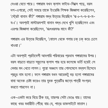
দেওয়া যেতে পারে। গঙ্গারাম যখন ক্লাস ফাইভ-সিক্সে পড়ে, বয়স
দশ-এগারো, সেই সময়ে তাকে ইংরেজি শিক্ষক জিজ্ঞাসা করেছিলেন,
‘স্ট্রেট বানান কী?’ গঙ্গারাম শুদ্ধ উত্তর দিয়েছিল ‘ঝ-ঃ-ৎ-ধ-র-ম-
য-ঃ’। অবশ্যই মাস্টারমশাই বানান শুদ্ধ দেখে খুশি হয়েছিলেন এবং
এরপর জিজ্ঞাসা করেছিলেন, ‘ঝঃৎধরমযঃ মানে কী?’
গঙ্গারাম এর উত্তর দিয়েছিল, ‘বোতল থেকে গলায় ঢক্ ঢক্ করে ঢেলে
খাওয়া।’
এটা অবশ্যই প্রতিবেশী আবগারি পরিবারের প্রভাব গঙ্গারামের উপর।
বয়স বাড়তে বাড়তে স্কুলের ক্লাস পার হয়ে কলেজে ভর্তি হয়েই সে
দেদার মদ খেতে লাগল। পুরো অঞ্চলে তার গোলমেলে মদ্যপ হিসেবে
প্রচুর নাম হলো। ফলে গঙ্গারাম যখন আরেকটু বড় হলো গঙ্গারামের
বাবা অনেক চেষ্টা করেও তার যুবক পুত্রটির জন্যে পাত্রী সংগ্রহ
করতে পারলেন না।
এক-একটা করে বিয়ে ঠিক হয়, তারপর সেটা ভেঙে যায়। তাদের
কাছে খবর যথারীতি পৌঁছে যায় যে, পাত্র ডাকসাইটে মাতাল।