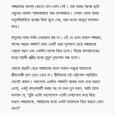
গঙ্গারামের অবশ্য কোনো হেল-দোল নেই। তার বাবার পরপর দুটো
ওষুধের দোকান শ্যামবাজারে আর বাগবাজারে। সেখান থেকে বাবার
অনুপস্থিতিতে যথেচ্ছ টাকা তুলে নেয়, আর মনের আনন্দে মদ্যপান
করে।
মানুষের সময় সর্বদা একরকম যায় না। এই যে এমন মদ্যপ গঙ্গারাম,
পাশের পাড়ার গঙ্গামণি নামে একটি নরম সুলক্ষণা মেয়ে গঙ্গারামের
প্রেমে পড়ল এবং একদিন তাদের বিয়ে হলো। বিয়ের মাসখানেকের
মধ্যে স্বামী-স্ত্রীর মধ্যে তুমুল গন্ডগোল শুরু হলো।
কোনো বাঙালি মেয়ে গঙ্গারামের মতো সকাল-সন্ধ্যা মাতালকে
জীবনসঙ্গী বলে মেনে নেবে না। রীতিমতো হই-হট্টগোল প্রতিদিন
লেগেই থাকত। অবশেষে একদিন গঙ্গামণি আমার সঙ্গে দেখা করতে
এলো, একটু কান্নাকাটি করার পর সে যখন চুপ করল, আমি তাকে
বললাম যে, ‘তুমি এতটা ভালোবেসে এতটা দেখাশোনা করে বিয়ে
করলে গঙ্গারামকে, গঙ্গারামের মতো একটা মাতালকে বিয়ে করতে গেলে
কেন?’