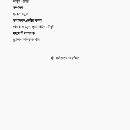
আবুল খায়ের
সম্পাদক
সুব্রত বড়ুয়া
সম্পাদকমণ্ডলীর সদস্য
ফারুক মাহমুদ, লুভা নাহিদ চৌধুরী
সহযোগী সম্পাদক
মুহাম্মদ আশফাক খান
© সর্বস্বত্ব সংরক্ষিত