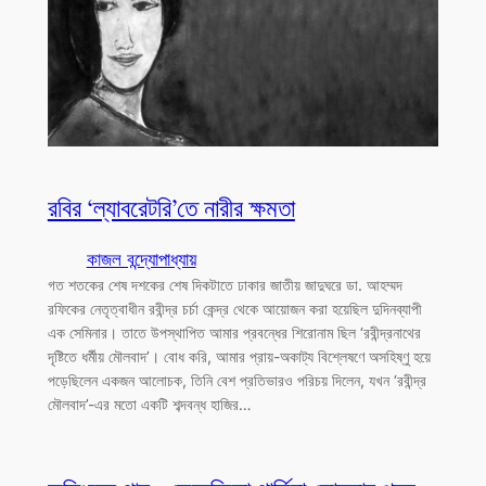
রবির ‘ল্যাবরেটরি’তে নারীর ক্ষমতা
কাজল বন্দ্যোপাধ্যায়
গত শতকের শেষ দশকের শেষ দিকটাতে ঢাকার জাতীয় জাদুঘরে ডা. আহম্মদ
রফিকের নেতৃত্বাধীন রবীন্দ্র চর্চা কেন্দ্র থেকে আয়োজন করা হয়েছিল দুদিনব্যাপী
এক সেমিনার। তাতে উপস্থাপিত আমার প্রবন্ধের শিরোনাম ছিল ‘রবীন্দ্রনাথের
দৃষ্টিতে ধর্মীয় মৌলবাদ’। বোধ করি, আমার প্রায়-অকাট্য বিশ্লেষণে অসহিষ্ণু হয়ে
পড়েছিলেন একজন আলোচক, তিনি বেশ প্রতিভারও পরিচয় দিলেন, যখন ‘রবীন্দ্র
মৌলবাদ’-এর মতো একটি শব্দবন্ধ হাজির…