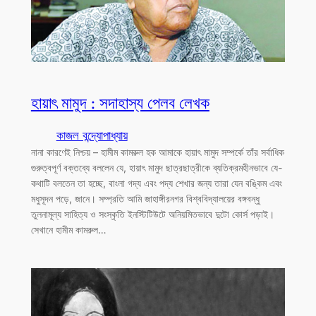
হায়াৎ মামুদ : সদাহাস্য পেলব লেখক
কাজল বন্দ্যোপাধ্যায়
নানা কারণেই নিশ্চয় – হামীম কামরুল হক আমাকে হায়াৎ মামুদ সম্পর্কে তাঁর সর্বাধিক
গুরুত্বপূর্ণ বক্তব্যে বললেন যে, হায়াৎ মামুদ ছাত্রছাত্রীকে ব্যতিক্রমহীনভাবে যে-
কথাটি বলতেন তা হচ্ছে, বাংলা গদ্য এবং পদ্য শেখার জন্য তারা যেন বঙ্কিম এবং
মধুসূদন পড়ে, জানে। সম্প্রতি আমি জাহাঙ্গীরনগর বিশ্ববিদ্যালয়ের বঙ্গবন্ধু
তুলনামূল্য সাহিত্য ও সংস্কৃতি ইনস্টিটিউটে অনিয়মিতভাবে দুটো কোর্স পড়াই।
সেখানে হামীম কামরুল…