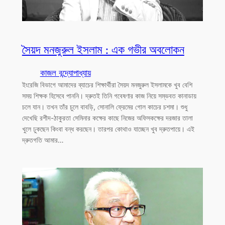
সৈয়দ মনজুরুল ইসলাম : এক গভীর অবলোকন
কাজল বন্দ্যোপাধ্যায়
ইংরেজি বিভাগে আমাদের ব্যাচের শিক্ষার্থীরা সৈয়দ মনজুরুল ইসলামকে খুব বেশি
সময় শিক্ষক হিসেবে পাননি। দ্রুতই তিনি গবেষণার কাজ নিয়ে সম্ভবত কানাডায়
চলে যান। তখন তাঁর চুলে বাবড়ি, সোনালি ফ্রেমের গোল কাচের চশমা। শুধু
দেখেছি রশীদ-ঠাকুরতা সেমিনার কক্ষের কাছে নিজের অফিসকক্ষের দরজার তালা
খুলে ঢুকছেন কিংবা বন্ধ করছেন। তারপর কোথাও যাচ্ছেন খুব দ্রুতপায়ে। এই
দ্রুতগতি আমার…