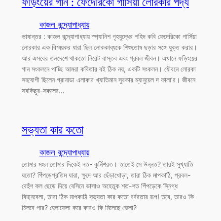
ফড়িংয়ের গান : ফেদেরিকো গার্সিয়া লোরকার পদ্য
কাজল বন্দ্যোপাধ্যায়
ভাষান্তর : কাজল বন্দ্যোপাধ্যায় স্প্যানিশ গৃহযুদ্ধের শহিদ কবি ফেদেরিকো গার্সিয়া
লোরকার এক বিস্ময়কর ধারা ছিল লোককাব্যকে শিশুতোষ ছড়ার সঙ্গে যুক্ত করার।
আর এসবের তলদেশে থাকতো নিরেট বাস্তব এবং প্রবল জীবন। এখানে ফড়িংয়ের
গান সংকলনে পাচ্ছি আমরা কবিতার বই ঠিক নয়, একটি সংকলন। যৌবনে লোরকা
সহযোগী ছিলেন গ্রানাডা এলাকার খ্যাতিমান সুরকার ম্যানুয়েল দ ফালা’র। জীবনে
সবকিছুর-সকলের…
সভ্যতা কার কতো
কাজল বন্দ্যোপাধ্যায়
তোমার মহল তোমার দিকেই নত- কুর্নিশরত। তাতেই সে উন্নত? তারই সুখ্যাতি
যতো? পিঁপড়েপ্রতিম যারা, ক্ষুদে আর ছেঁড়াখোড়া, তারা ঠিক মাপকাঠি, প্রবল-
বেহুঁশ কল ছেড়ে দিয়ে বেসিনে ভাসাও অহেতুক শত-শত পিঁপড়েকে স্নিগ্ধ
বিহানবেলা, তারা ঠিক মাপকাঠি সভ্যতা কার কতো বর্বরতার রূপ! তবে, তারও কি
মিলবে পার? হেলাফেলা করে কারও কি মিলেছে ভেলা?