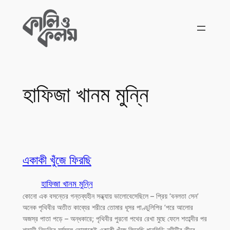
Skip
to
content
হাফিজা খানম মুন্নি
একাকী খুঁজে ফিরছি
হাফিজা খানম মুন্নি
কোনো এক বসন্তের‌ গন্তব্যহীন সন্ধ্যায় ভালোবেসেছিলে – প্রিয় ‘বনলতা সেন’
অনেক পৃথিবীর অতীত কাব্যের শরীরে তোমার ধূসর পাণ্ডুলিপির ’পরে আলোর
অজস্র পাতা পড়ে – অন্ধকারে; পৃথিবীর পুরনো পথের রেখা মুছে ফেলে শতাব্দীর পর
শতাব্দী নিভৃতির মর্মমূলে তোমাকেই একাকী খুঁজে ফিরেছি ধানসিড়ি নদীটির তীরে