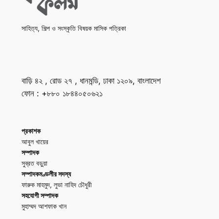
সাহিত্য, শিল্প ও সংস্কৃতি বিষয়ক মাসিক পত্রিকা
বাড়ি ৪২ , রোড ২৭ , ধানমন্ডি, ঢাকা ১২০৯, বাংলাদেশ
ফোন : +৮৮০ ১৮৪৪০৫০৬২১
প্রকাশক
আবুল খায়ের
সম্পাদক
সুব্রত বড়ুয়া
সম্পাদকমণ্ডলীর সদস্য
ফারুক মাহমুদ, লুভা নাহিদ চৌধুরী
সহযোগী সম্পাদক
মুহাম্মদ আশফাক খান