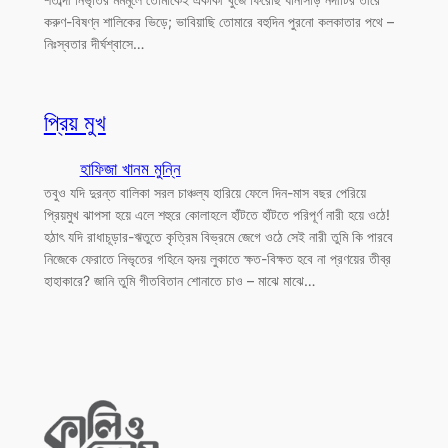
করুণ-বিষণ্ন শালিকের ভিড়ে; ভাবিয়াছি তোমারে বহুদিন পুরনো কলকাতার পথে –
নিঃস্বতার দীর্ঘশ্বাসে…
প্রিয় মুখ
হাফিজা খানম মুন্নি
তবুও যদি দুরন্ত বালিকা সরল চাঞ্চল্য হারিয়ে ফেলে দিন-মাস বছর পেরিয়ে
প্রিয়মুখ ঝাপসা হয়ে এলে শহুরে কোলাহলে হাঁটতে হাঁটতে পরিপূর্ণ নারী হয়ে ওঠে!
হঠাৎ যদি রাধাচূড়ার-ঋতুতে কৃত্রিম বিভ্রমে জেগে ওঠে সেই নারী তুমি কি পারবে
নিজেকে ফেরাতে নিভৃতের গহিনে হৃদয় লুকাতে ক্ষত-বিক্ষত হবে না প্রণয়ের তীব্র
হাহাকারে? জানি তুমি গীতবিতান শোনাতে চাও – মাঝে মাঝে…