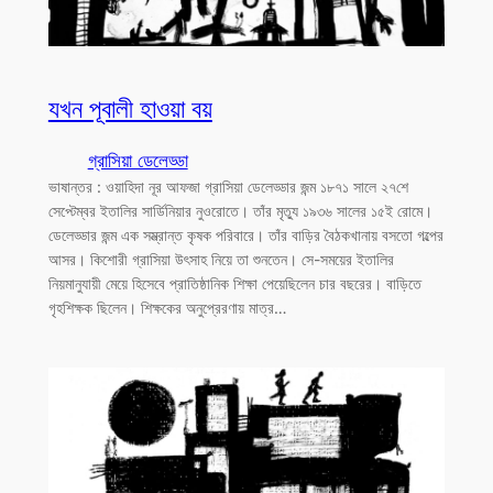
যখন পূবালী হাওয়া বয়
গ্রাসিয়া ডেলেড্ডা
ভাষান্তর : ওয়াহিদা নূর আফজা গ্রাসিয়া ডেলেড্ডার জন্ম ১৮৭১ সালে ২৭শে
সেপ্টেম্বর ইতালির সার্ডিনিয়ার নুওরোতে। তাঁর মৃত্যু ১৯৩৬ সালের ১৫ই রোমে।
ডেলেড্ডার জন্ম এক সম্ভ্রান্ত কৃষক পরিবারে। তাঁর বাড়ির বৈঠকখানায় বসতো গল্পের
আসর। কিশোরী গ্রাসিয়া উৎসাহ নিয়ে তা শুনতেন। সে-সময়ের ইতালির
নিয়মানুযায়ী মেয়ে হিসেবে প্রাতিষ্ঠানিক শিক্ষা পেয়েছিলেন চার বছরের। বাড়িতে
গৃহশিক্ষক ছিলেন। শিক্ষকের অনুপ্রেরণায় মাত্র…