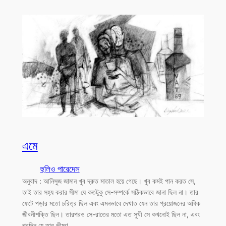
এমে
হুলিও পারেদেস
অনুবাদ : আনিসুজ জামান খুব দ্রুত মাতাল হয়ে গেছে। খুব কমই পান করত সে,
তাই তার সহ্য করার সীমা যে কতটুকু সে-সম্পর্কে সঠিকভাবে জানা ছিল না। তার
ফেটে পড়ার মতো চরিত্র ছিল এবং এমনভাবে দেখাত যেন তার প্রয়োজনের অধিক
জীবনীশক্তি ছিল। তারপরও সে-রাতের মতো এত সুখী সে কখনোই ছিল না, এবং
পরদিন যে তার ভীষণ…