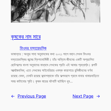
কৃষকের নাম মারে
ফিওদর দস্তয়েভস্কি
ভাষান্তর : অংকুর সাহা অনুবাদকের কথা ২০২১ সালে মহান লেখক ফিওদর
দস্তয়েভস্কির জন্মের দ্বিশতবার্ষিকী। তাঁর অন্তিম জীবনের একটি অপ্রচলিত
ছোটগল্পের বাংলা অনুবাদের মাধ্যমে লেখকের প্রতি এই আমার শ্রদ্ধার্ঘ্য। গল্পটি
আত্মজৈবনিক; এতে লেখকের সাইবেরিয়ার ওমস্ক কারাগারে বন্দিজীবনের বর্ণনা
রয়েছে যেমন, তেমনি রয়েছে ফ্ল্যাশব্যাকে তাঁর অল্পবয়সে গ্রামে বাবার খামারবাড়িতে
সময় কাটানোর স্মৃতি। কৃষক মারের ঘটনাটি ঘটেছিল খুব…
←
Previous Page
Next Page
→