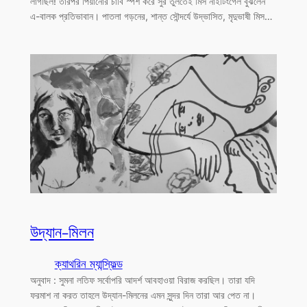
লাগছিল! তারপর পিয়ানোর চাবি স্পর্শ করে সুর তুলতেই মিস নাইটিংগেল বুঝলেন
এ-বালক প্রতিভাবান। পাতলা গড়নের, শান্ত সৌন্দর্যে উদ্ভাসিত, মৃদুভাষী মিস…
উদ্যান-মিলন
ক্যাথরিন ম্যান্স্ফিল্ড
অনুবাদ : সুমনা লতিফ সর্বোপরি আদর্শ আবহাওয়া বিরাজ করছিল। তারা যদি
ফরমাশ না করত তাহলে উদ্যান-মিলনের এমন সুন্দর দিন তারা আর পেত না।