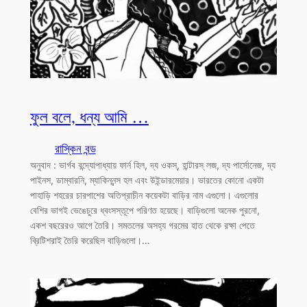
ফুল বলে, ধন্য আমি …
রাস্কিন বন্ড
অনুবাদ : ভার্গব বন্দ্যোপাধ্যায় ফার্ন হিল, দ্য ওকস্, হান্টারস্ লজ, দ্য পার্সোনেজ, দ্য
পাইনস, ডাম্বারনি, ম্যাকিন্নন্স হল এবং উইন্ডারমেয়ার। ভারতের কোনো একটা
পাহাড়ি শহরের চারপাশের অতিপ্রাচীন কয়েকটা বাড়ির নাম এগুলো। এগুলোর
বেশির ভাগই ভেঙেচুরে ধ্বংসস্তূপে পরিণত হয়েছে। বাড়িগুলো অনেক পুরনো,
একশ বছরেরও আগে তৈরি। সমতলের অসহ্য গরমের হাত থেকে রক্ষা পেতে
ব্রিটিশরাই তৈরি করেছিল বাড়িগুলো।…