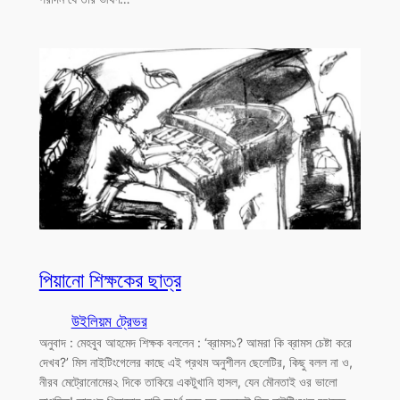
পিয়ানো শিক্ষকের ছাত্র
উইলিয়ম ট্রেভর
অনুবাদ : মেহবুব আহমেদ শিক্ষক বললেন : ‘ব্রামস১? আমরা কি ব্রামস চেষ্টা করে
দেখব?’ মিস নাইটিংগেলের কাছে এই প্রথম অনুশীলন ছেলেটির, কিছু বলল না ও,
নীরব মেট্রোনোমের২ দিকে তাকিয়ে একটুখানি হাসল, যেন মৌনতাই ওর ভালো