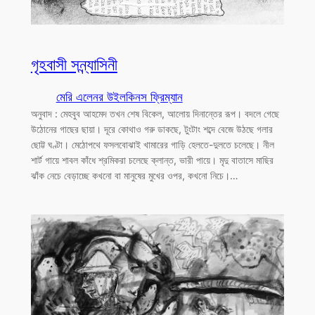
গৃহবাসী সন্ন্যাসিনী
মেরি এলেনর উইলকিনস ফ্রিম্যান
অনুবাদ : মেহবুব আহমেদ তখন শেষ বিকেল, আলোয় দিনান্তের রূপ। বদলে গেছে
উঠোনের গাছের ছায়া। দূরে কোথাও গরু ডাকছে, টুংটাং শব্দে বেজে উঠছে গলার
ছোট্ট ঘণ্টা। মেঠোপথে ফসলবোঝাই খামারের গাড়ি হেলতে-দুলতে চলেছে। নীল
শার্ট গায়ে শাবল কাঁধে শ্রমিকরা চলেছে ক্লান্ত, ভারী পায়ে। মৃদু বাতাসে মাছির
ঝাঁক নেচে বেড়াচ্ছে কখনো বা মানুষের মুখের ওপর, কখনো নিচে।…