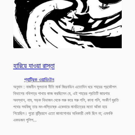
হারিয়ে যাওয়া রাস্তা
প্যাট্রিক ওয়াডিংটন
অনুবাদ : নাজনীন সুলতানা নীতি মার্ক জিরনডিন এতোদিন ধরে শহরের প্রকৌশল
বিভাগের নথিপত্র শাখায় কাজ করছিলেন যে, এই শহরের প্রতিটি জায়গার
অবস্থান, নাম, সড়ক বিভাজন থেকে শুরু করে সরু গলি, কানা গলি, সংকীর্ণ ঘুরতি
পথের সবকিছু তার মন-মস্তিষ্কে একেবারে মানচিত্রের মতো আঁকা হয়ে
গিয়েছিল। পুরো মন্ট্রিয়লে এতো জানাশোনার অধিকারী কেউ ছিল না; এমনকি
একডজন পুলিশ…