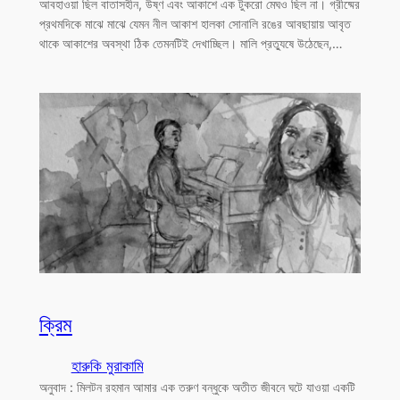
আবহাওয়া ছিল বাতাসহীন, উষ্ণ এবং আকাশে এক টুকরো মেঘও ছিল না। গ্রীষ্মের
প্রথমদিকে মাঝে মাঝে যেমন নীল আকাশ হালকা সোনালি রঙের আবছায়ায় আবৃত
থাকে আকাশের অবস্থা ঠিক তেমনটিই দেখাচ্ছিল। মালি প্রত্যুষে উঠেছেন,…
ক্রিম
হারুকি মুরাকামি
অনুবাদ : মিলটন রহমান আমার এক তরুণ বন্ধুকে অতীত জীবনে ঘটে যাওয়া একটি