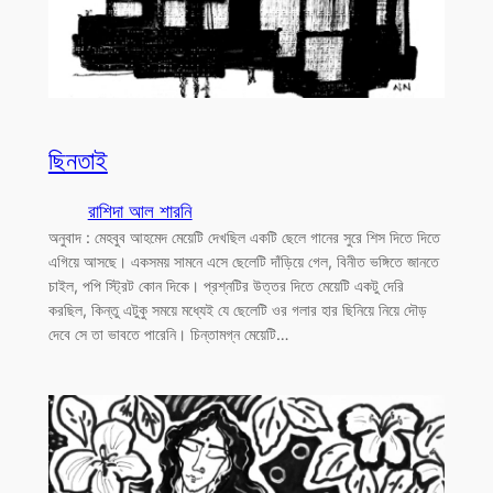
ছিনতাই
রাশিদা আল শারনি
অনুবাদ : মেহবুব আহমেদ মেয়েটি দেখছিল একটি ছেলে গানের সুরে শিস দিতে দিতে
এগিয়ে আসছে। একসময় সামনে এসে ছেলেটি দাঁড়িয়ে গেল, বিনীত ভঙ্গিতে জানতে
চাইল, পপি স্ট্রিট কোন দিকে। প্রশ্নটির উত্তর দিতে মেয়েটি একটু দেরি
করছিল, কিন্তু এটুকু সময়ে মধ্যেই যে ছেলেটি ওর গলার হার ছিনিয়ে নিয়ে দৌড়
দেবে সে তা ভাবতে পারেনি। চিন্তামগ্ন মেয়েটি…