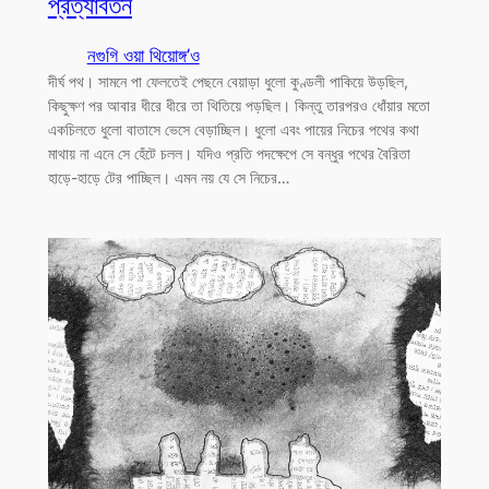
প্রত্যাবর্তন
নগুগি ওয়া থিয়োঙ্গ’ও
দীর্ঘ পথ। সামনে পা ফেলতেই পেছনে বেয়াড়া ধুলো কুণ্ডলী পাকিয়ে উড়ছিল,
কিছুক্ষণ পর আবার ধীরে ধীরে তা থিতিয়ে পড়ছিল। কিন্তু তারপরও ধোঁয়ার মতো
একচিলতে ধুলো বাতাসে ভেসে বেড়াচ্ছিল। ধুলো এবং পায়ের নিচের পথের কথা
মাথায় না এনে সে হেঁটে চলল। যদিও প্রতি পদক্ষেপে সে বন্ধুর পথের বৈরিতা
হাড়ে-হাড়ে টের পাচ্ছিল। এমন নয় যে সে নিচের…