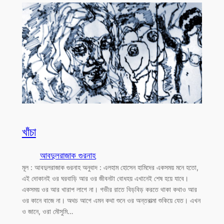
খাঁচা
আবদুলরাজাক গুরনাহ
মূল : আবদুলরাজাক গুরনাহ অনুবাদ : এলহাম হোসেন হামিদের একসময় মনে হতো,
এই দোকানই ওর ঘরবাড়ি আর ওর জীবনটা বোধহয় এখানেই শেষ হয়ে যাবে।
একসময় ওর আর খারাপ লাগে না। গভীর রাতে বিড়বিড় করতে থাকা কথাও আর
ওর কানে বাজে না। অথচ আগে এমন কথা শুনে ওর অন্তরাত্মা শুকিয়ে যেত। এখন
ও জানে, ওরা মৌসুমি…