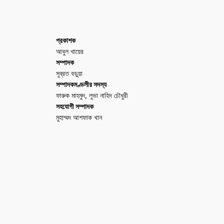
প্রকাশক
আবুল খায়ের
সম্পাদক
সুব্রত বড়ুয়া
সম্পাদকমণ্ডলীর সদস্য
ফারুক মাহমুদ, লুভা নাহিদ চৌধুরী
সহযোগী সম্পাদক
মুহাম্মদ আশফাক খান