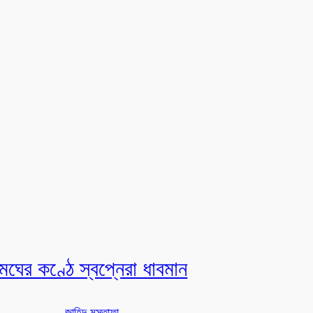
েঘের কণ্ঠে স্বপ্নেরা ধাবমান
জাহিদ মুস্তাফা