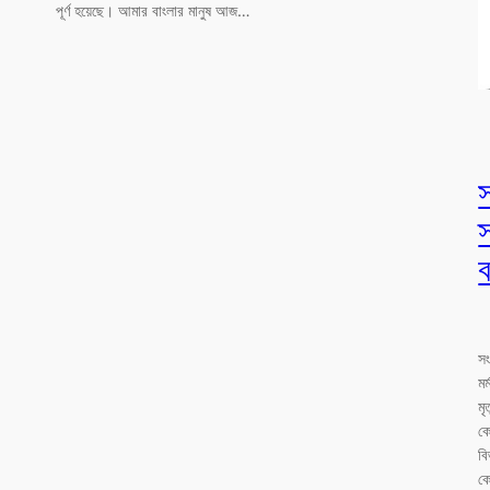
পূর্ণ হয়েছে। আমার বাংলার মানুষ আজ…
স
ব
সং
মর
মৃ
কে
বি
ক