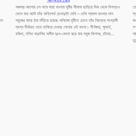
অজস্র আলোর ঢল নামে সারা বাংলায় দৃষ্টির সীমানা ছাড়িয়ে দিক থেকে দিগন্তও
তো
ভেসে যায় আমি তাঁর অগ্নিগর্ভ চোখদুটো দেখি – দেখি শ্যামল বাংলায় লাল
স্
সে
সবুজের মাঝে ঠায় দাঁড়িয়ে রয়েছে অনিমেষ দৃষ্টিতে চোখে তাঁর নিরন্তর সংগ্রামী
কত
স্বপ্ন দীর্ঘায়ত দেহে তাকিয়ে দেখছে সোনার এই বাংলা। শীর্ণকায়, ক্ষুধার্ত,
গণ
বঞ্চিত, দলিত বাঙালির অসীম দুঃখ-বেদনা ঝরে যায় সবুজ কিশলয়, চাঁদের…
অব
তু