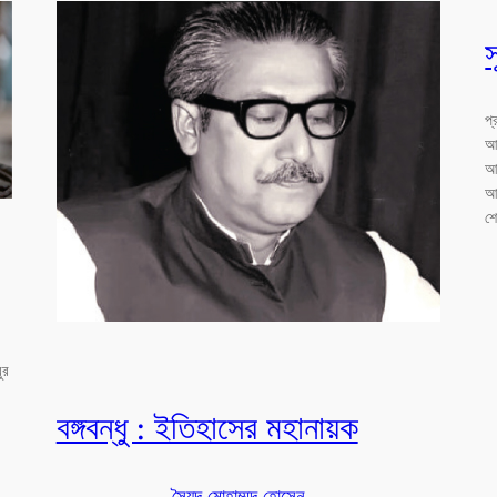
স
প্
আব
আশ
আম
শে
ুর
বঙ্গবন্ধু : ইতিহাসের মহানায়ক
সৈয়দ মোহাম্মদ হোসেন