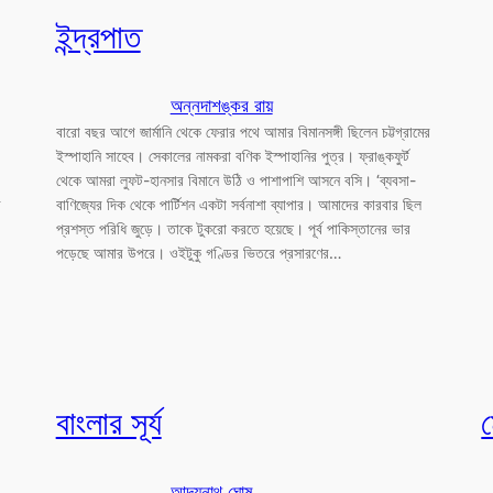
ইন্দ্রপাত
অন্নদাশঙ্কর রায়
বারো বছর আগে জার্মানি থেকে ফেরার পথে আমার বিমানসঙ্গী ছিলেন চট্টগ্রামের
ইস্পাহানি সাহেব। সেকালের নামকরা বণিক ইস্পাহানির পুত্র। ফ্রাঙ্কফুর্ট
থেকে আমরা লুফট-হানসার বিমানে উঠি ও পাশাপাশি আসনে বসি। ‘ব্যবসা-
র
বাণিজ্যের দিক থেকে পার্টিশন একটা সর্বনাশা ব্যাপার। আমাদের কারবার ছিল
প্রশস্ত পরিধি জুড়ে। তাকে টুকরো করতে হয়েছে। পূর্ব পাকিস্তানের ভার
পড়েছে আমার উপরে। ওইটুকু গণ্ডির ভিতরে প্রসারণের…
বাংলার সূর্য
ম
আদ্যনাথ ঘোষ