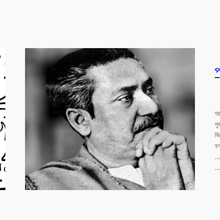
প
আম
স
জি
ব
… 
…