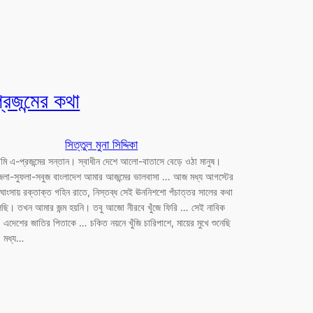
্রজন্মের কথা
সিত্তুল মুনা সিদ্দিকা
ি এ-প্রজন্মের সন্তান। স্বাধীন দেশে আলো-বাতাসে বেড়ে ওঠা মানুষ।
ুজলা-সুফলা-সবুজ বাংলাদেশ আমার আজন্মের ভালবাসা … আজ মধ্য আগস্টের
ঘাংসায় রক্তাক্ত গহিন রাতে, নিস্তব্ধ সেই ঊননিশশো পঁচাত্তর সালের কথা
লছি। তখন আমার জন্ম হয়নি। তবু আজো নীরবে খুঁজে ফিরি … সেই নাবিক
এদেশের জাতির পিতাকে … চকিত নয়নে খুঁজি চারিপাশে, মায়ের মুখে শুনেছি
 মধ্য…