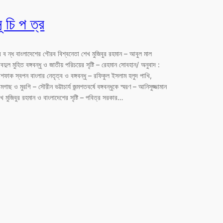
ূ চি প ত্র
র ব ন্ধ বাংলাদেশের গৌরব বিশ্বনেতা শেখ মুজিবুর রহমান – আবুল মাল
দুল মুহিত বঙ্গবন্ধু ও জাতীয় পরিচয়ের সৃষ্টি – রেহমান সোবহান/ অনুবাদ :
ফাক স্বপন বাংলার নেতৃত্ব ও বঙ্গবন্ধু – রফিকুল ইসলাম হলুদ পাখি,
গাছ ও মুরগি – সৌরীন ভট্টাচার্য জন্মশতবর্ষে বঙ্গবন্ধুকে স্মরণ – আনিসুজ্জামান
খ মুজিবুর রহমান ও বাংলাদেশের সৃষ্টি – পবিত্র সরকার…