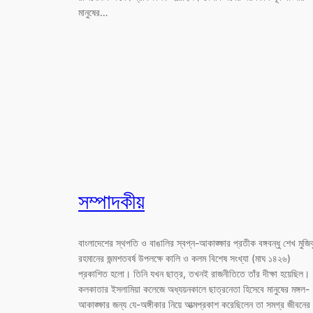
মানুষের…
সম্পাদকীয়
বাংলাদেশের স্থপতি ও বাঙালির স্বপ্ন-আকাঙ্ক্ষার প্রতীক বঙ্গবন্ধু শেখ মুজিব
রহমানের জন্মশতবর্ষ উপলক্ষে কালি ও কলম বিশেষ সংখ্যা (মাঘ ১৪২৬)
প্রকাশিত হলো। তিনি যখন ছাত্র, তখনই রাজনীতিতে তাঁর দীক্ষা হয়েছিল।
কলকাতার ইসলামিয়া কলেজে অধ্যয়নকালে ছাত্রনেতা হিসেবে মানুষের মঙ্গল-
আকাঙ্ক্ষার জন্য যে-অঙ্গীকার নিয়ে আত্মপ্রকাশ করেছিলেন তা সমগ্র জীবনের