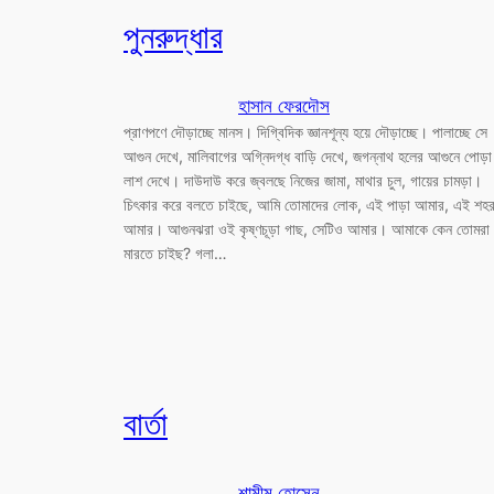
পুনরুদ্ধার
হাসান ফেরদৌস
প্রাণপণে দৌড়াচ্ছে মানস। দিগ্বিদিক জ্ঞানশূন্য হয়ে দৌড়াচ্ছে। পালাচ্ছে সে
আগুন দেখে, মালিবাগের অগ্নিদগ্ধ বাড়ি দেখে, জগন্নাথ হলের আগুনে পোড়া
লাশ দেখে। দাউদাউ করে জ্বলছে নিজের জামা, মাথার চুল, গায়ের চামড়া।
চিৎকার করে বলতে চাইছে, আমি তোমাদের লোক, এই পাড়া আমার, এই শহ
আমার। আগুনঝরা ওই কৃষ্ণচূড়া গাছ, সেটিও আমার। আমাকে কেন তোমরা
মারতে চাইছ? গলা…
বার্তা
শামীম হোসেন