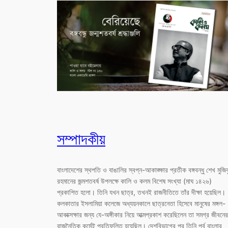
সম্পাদকীয়
বাংলাদেশের স্থপতি ও বাঙালির স্বপ্ন-আকাঙ্ক্ষার প্রতীক বঙ্গবন্ধু শেখ মুজিব
রহমানের জন্মশতবর্ষ উপলক্ষে কালি ও কলম বিশেষ সংখ্যা (মাঘ ১৪২৬)
প্রকাশিত হলো। তিনি যখন ছাত্র, তখনই রাজনীতিতে তাঁর দীক্ষা হয়েছিল।
কলকাতার ইসলামিয়া কলেজে অধ্যয়নকালে ছাত্রনেতা হিসেবে মানুষের মঙ্গল-
আকাক্সক্ষার জন্য যে-অঙ্গীকার নিয়ে আত্মপ্রকাশ করেছিলেন তা সমগ্র জীবনের
রাজনৈতিক কর্মেই প্রতিফলিত হয়েছিল। দেশবিভাগের পর তিনি পূর্ব বাংলার