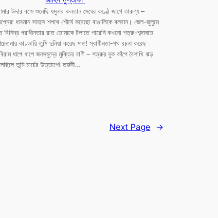
মার উদার বক্ষে শুনেছি যমুনার কলতান মেঘের কণ্ঠে জাগে তারুণ্য –
বপ্নেরা ধাবমান সাহসে শপথে শৌর্যে করেছো বাঙালিকে বলবান। জেল-জুলুমে
 বিনিদ্র পরাধীনতার রাত তোমাকে টলাতে পারেনি কখনো শত্রু-শব্দাঘাত
চেতনার কাণ্ডারি তুমি দুনিয়া করেছ মাত! স্বাধীনতা-পথ রচনা করেছ
িরাম ধাপে ধাপে জনসমুদ্রে মুক্তির বাণী – শত্রুর বুক কাঁপে বৈশাখি ঝড়
লেছিলে তুমি মার্চের উত্তাপে! তর্জনী…
Next Page
→