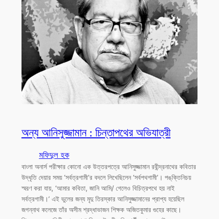
অন্য আনিসুজ্জামান : চিন্তাপথের অভিযাত্রী
মফিদুল হক
বাংলা অনার্স পরীক্ষার কোনো এক উত্তরপত্রে আনিসুজ্জামান রবীন্দ্রনাথের কবিতার
উদ্ধৃতি দেয়ার সময় ‘সর্বত্রগামী’র বদলে লিখেছিলেন ‘সর্বপথগামী’। পঙ্‌ক্তিনিচয়
স্মরণ করা যায়, ‘আমার কবিতা, জানি আমি/ গেলেও বিচিত্রপথে হয় নাই
সর্বত্রগামী।’ এই ভুলের জন্য মৃদু তিরস্কার আনিসুজ্জামানের প্রাপ্য হয়েছিল
জগন্নাথ কলেজে তাঁর অসীম শ্রদ্ধাভাজন শিক্ষক অজিতকুমার গুহের কাছে।