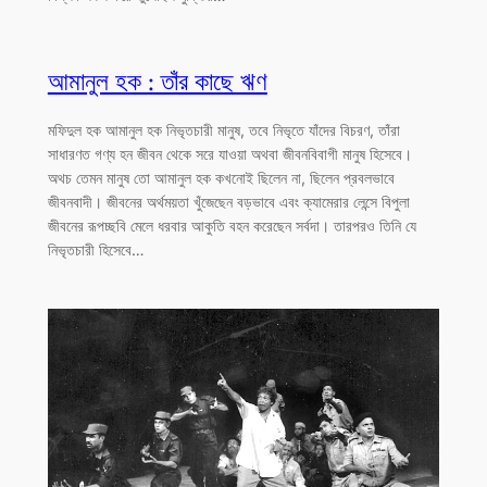
আমানুল হক : তাঁর কাছে ঋণ
মফিদুল হক আমানুল হক নিভৃতচারী মানুষ, তবে নিভৃতে যাঁদের বিচরণ, তাঁরা
সাধারণত গণ্য হন জীবন থেকে সরে যাওয়া অথবা জীবনবিবাগী মানুষ হিসেবে।
অথচ তেমন মানুষ তো আমানুল হক কখনোই ছিলেন না, ছিলেন প্রবলভাবে
জীবনবাদী। জীবনের অর্থময়তা খুঁজেছেন বড়ভাবে এবং ক্যামেরার লেন্সে বিপুলা
জীবনের রূপচ্ছবি মেলে ধরবার আকুতি বহন করেছেন সর্বদা। তারপরও তিনি যে
নিভৃতচারী হিসেবে…