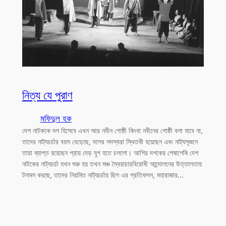
নিত্য যে পুরাণ
মফিদুল হক
দেশ নাটককে দল হিসেবে এখন আর নবীন গোষ্ঠী কিংবা নবীনের গোষ্ঠী বলা যাবে না,
তাদের নাট্যচর্চার বয়স বেড়েছে, দলের সদস্যরা স্থিতধী হয়েছেন এবং নাট্যসৃজনে
তারা ব্যাপ্ত রয়েছেন প্রায় দেড় যুগ হতে চললো। আশির দশকের শেষাশেষি দেশ
নাটকের নাট্যচর্চা যখন শুরু হয় তখন মঞ্চ স্বৈরাচারবিরোধী আন্দোলনের উত্তালতায়
টলমল করছে, তাদের নিয়মিত নাট্যচর্চায় ছিল এর প্রতিফলন, মহারাজার…