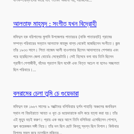
আলতাফ মাহমুদ : সংগীত যখন বিদ্রোহী
মফিদুল হক বরিশালের মুলাদি উপজেলার পাতারচর (নাকি পাতারহাট) গ্রামের
সম্পন্ন পরিবারের সন্তান আলতাফ মাহমুদ বাল্য থেকেই মজেছিলেন সংগীতে। জন্ম
তাঁর ১৯৩৩ সালে। পিতা নাজেম আলী হাওলাদার ছিলেন আদালতের পেশকার এবং
পরে হয়েছিলেন জেলা বোর্ডের সেক্রেটারি। সেই হিসেবে বলা যায় তিনি ছিলেন
গ্রামীণ পেশাজীবী, যাঁদের প্রতাপ ছিল যথেষ্ট এবং বিত্ত অঢেল না হলেও সচ্ছলতা
ছিল পরিবারে।…
বলরামের চেলা তুমি চে গুয়েভারা
মফিদুল হক ১৯৬৭ সালের ৯ অক্টোবর বলিভিয়ার দুর্গম পাহাড়ি অঞ্চলের জনবিরল
স্থান লা হিগুইরাতে আহত ও ধৃত চে গুয়েভারাকে গুলি করে হত্যা করা হয়। তাঁর
এই মৃত্যু বড়ই করুণ। প্রায় এক বছর আগে তিনি বলিভিয়া এসেছিলেন গোপনে,
অল্প কয়েকজন সঙ্গী নিয়ে। তাঁর দল ছিল ছোট কিন্তু স্বপ্ন ছিল বিশাল। কিউবার
বিপ্লব সফল করে তুলেছিল মুক্তির…