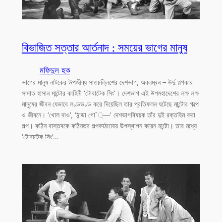
বিভাজিত সত্তার আর্তনাদ : সময়ের ভাগের মানুষ
মফিদুল হক
ভাগের মানুষ নাটকের উপজীব্য সাতচল্লিশের দেশভাগ, অবলম্বন – উর্দু গল্পকার
সাদাত হাসান মান্টোর কাহিনী ‘টোবাটেক সিং’। দেশভাগ এই উপমহাদেশের লক্ষ লক্ষ
মানুষের জীবন যেভাবে লণ্ডভণ্ড করে দিয়েছিল তার প্রতিফলন ঘটেছে মান্টোর গল্পে
ও জীবনে। ‘খোল দাও’, ‘ঠান্ডা গো¯্—’ দেশভাগবিষয়ক তাঁর দুই রক্তহিম করা
গল্প। কঠিন বাস্তবকে কঠিনতর গল্পকাঠামোয় উপস্থাপন করেন মান্টো। তার মধ্যে
‘টোবাটেক সিং’…