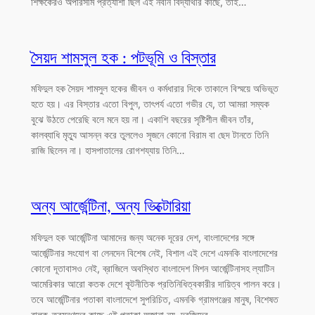
শিক্ষকেরও অপরিসীম প্রত্যাশা ছিল এই নবীন বিদ্যার্থীর কাছে, তাই…
সৈয়দ শামসুল হক : পটভূমি ও বিস্তার
মফিদুল হক সৈয়দ শামসুল হকের জীবন ও কর্মধারার দিকে তাকালে বিস্ময়ে অভিভূত
হতে হয়। এর বিস্তার এতো বিপুল, তাৎপর্য এতো গভীর যে, তা আমরা সম্যক
বুঝে উঠতে পেরেছি বলে মনে হয় না। একাশি বছরের সৃষ্টিশীল জীবন তাঁর,
কালব্যাধি মৃত্যু আসন্ন করে তুললেও সৃজনে কোনো বিরাম বা ছেদ টানতে তিনি
রাজি ছিলেন না। হাসপাতালের রোগশয্যায় তিনি…
অন্য আর্জেন্টিনা, অন্য ভিক্টোরিয়া
মফিদুল হক আর্জেন্টিনা আমাদের জন্য অনেক দূরের দেশ, বাংলাদেশের সঙ্গে
আর্জেন্টিনার সংযোগ বা লেনদেন বিশেষ নেই, বিশাল এই দেশে এমনকি বাংলাদেশের
কোনো দূতাবাসও নেই, ব্রাজিলে অবস্থিত বাংলাদেশ মিশন আর্জেন্টিনাসহ ল্যাটিন
আমেরিকার আরো কতক দেশে কূটনীতিক প্রতিনিধিত্বকারীর দায়িত্ব পালন করে।
তবে আর্জেন্টিনার পতাকা বাংলাদেশে সুপরিচিত, এমনকি গ্রামগঞ্জের মানুষ, বিশেষত
বালক-তরম্নণদের কাছে এই পতাকা অজানা নয়, দরজিদের…