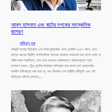
আবুল হাসনাত এবং ষাটের দশকের সাংস্কৃতিক
জাগরণ
মফিদুল হক
পটভূমি বাংলার ইতিহাসে এক বিশাল ট্র্যাজেডি নেমে এসেছিল ১৯৪৭ সালে, যখন
দুইশত বছরের ব্রিটিশ ঔপনিবেশিক শাসনের অবসানে ভারতবর্ষ তথা বাংলা যতটা না
অর্জন করল স্বাধীনতা, তার চেয়ে বড়ভাবে সমাজসত্তা আঘাতপ্রাপ্ত হলো
দেশভাগ দ্বারা। হিন্দু-মুসলিম বিভাজন অতিক্রম করে বাংলা তথা ভারতবর্ষের
স্বাধীন অভিযাত্রা শুরু হলো না, বরং বিভাজন পেল রাষ্ট্রীয় স্বীকৃতি এবং সেই
ভিত্তিতে ঘটলো দেশভাগ,…