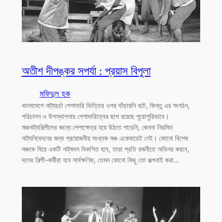
অতীশ দীপঙ্কর সপর্যা : প্রয়াস বিপুলা
মফিদুল হক
বাংলাদেশে নাট্যচর্চা পেশাদারি ভিত্তির ওপর দাঁড়ায়নি বটে, কিন্তু এর সংগঠন,
পরিচালন ও উপস্থাপনায় পেশাদারিত্বের ছাপ রয়েছে পুরোপুরিভাবে।
মঞ্চনাট্যশিল্পীদের জন্যে পেশাক্ষেত্র হয়ে উঠতে পারেনি, কেননা নিয়মিত
নাট্যনিবেদনের জন্য প্রয়োজনীয় সংখ্যক মঞ্চ একেবারেই নেই। কোনো বিশেষ
মঞ্চকে ঘিরে একটি নাট্যদল বিকশিত হবে, তারা প্রতি রজনীতে অভিনয় করবে,
দলের শিল্পী-কর্মীরা হবে সার্বক্ষণিক, তেমন কোনো কিছু তো কল্পনাই করা…