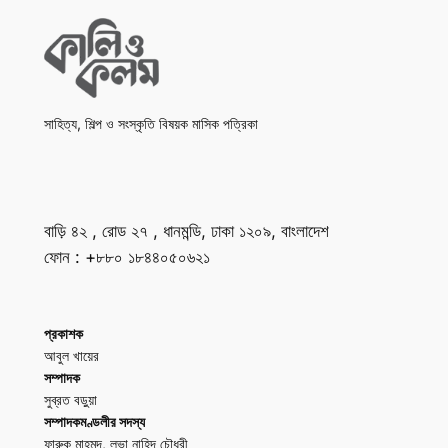
সাহিত্য, শিল্প ও সংস্কৃতি বিষয়ক মাসিক পত্রিকা
বাড়ি ৪২ , রোড ২৭ , ধানমন্ডি, ঢাকা ১২০৯, বাংলাদেশ
ফোন : +৮৮০ ১৮৪৪০৫০৬২১
প্রকাশক
আবুল খায়ের
সম্পাদক
সুব্রত বড়ুয়া
সম্পাদকমণ্ডলীর সদস্য
ফারুক মাহমুদ, লুভা নাহিদ চৌধুরী